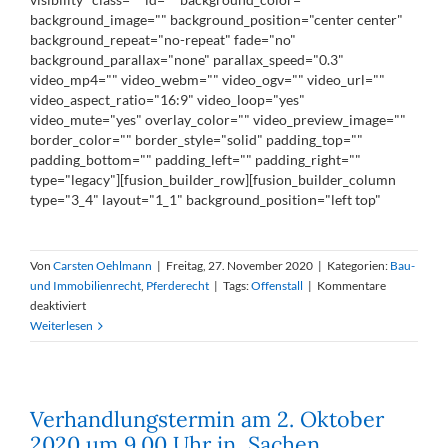
background_image="" background_position="center center"
background_repeat="no-repeat" fade="no"
background_parallax="none" parallax_speed="0.3"
video_mp4="" video_webm="" video_ogv="" video_url=""
video_aspect_ratio="16:9" video_loop="yes"
video_mute="yes" overlay_color="" video_preview_image=""
border_color="" border_style="solid" padding_top=""
padding_bottom="" padding_left="" padding_right=""
type="legacy"][fusion_builder_row][fusion_builder_column
type="3_4" layout="1_1" background_position="left top"
Von
Carsten Oehlmann
|
Freitag, 27. November 2020
|
Kategorien:
Bau-
und Immobilienrecht
,
Pferderecht
|
Tags:
Offenstall
|
Kommentare
für
deaktiviert
Unterlassung
Weiterlesen
der
Nutzung
eines
baurechtswidrigen
Verhandlungstermin am 2. Oktober
Offenstalls
2020 um 9.00 Uhr in Sachen
für