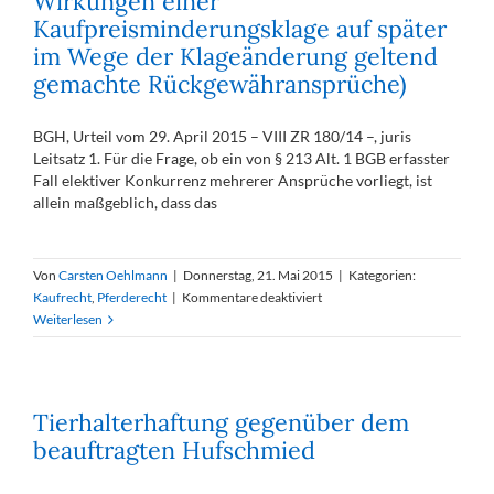
Wirkungen einer
Kaufpreisminderungsklage auf später
im Wege der Klageänderung geltend
gemachte Rückgewähransprüche)
BGH, Urteil vom 29. April 2015 – VIII ZR 180/14 –, juris
Leitsatz 1. Für die Frage, ob ein von § 213 Alt. 1 BGB erfasster
Fall elektiver Konkurrenz mehrerer Ansprüche vorliegt, ist
allein maßgeblich, dass das
Von
Carsten Oehlmann
|
Donnerstag, 21. Mai 2015
|
Kategorien:
für
Kaufrecht
,
Pferderecht
|
Kommentare deaktiviert
Pferdekaufvertrag:
Weiterlesen
Verjährungshemmung
durch
gerichtliche
Geltendmachung
Tierhalterhaftung gegenüber dem
bei
beauftragten Hufschmied
elektiver
Konkurrenz