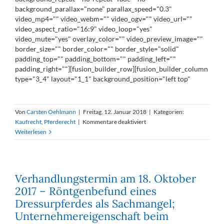
background_parallax="none" parallax_speed="0.3"
video_mp4="" video_webm="" video_ogv="" video_url=""
video_aspect_ratio="16:9" video_loop="yes"
video_mute="yes" overlay_color="" video_preview_image=""
border_size="" border_color="" border_style="solid"
padding_top="" padding_bottom="" padding_left=""
padding_right=""][fusion_builder_row][fusion_builder_column
type="3_4" layout="1_1" background_position="left top"
Von
Carsten Oehlmann
|
Freitag, 12. Januar 2018
|
Kategorien:
für
Kaufrecht
,
Pferderecht
|
Kommentare deaktiviert
Gewährleistung
Weiterlesen
beim
Kauf
eines
hochpreisigen
Verhandlungstermin am 18. Oktober
Dressurpferdes
2017 – Röntgenbefund eines
Dressurpferdes als Sachmangel;
Unternehmereigenschaft beim