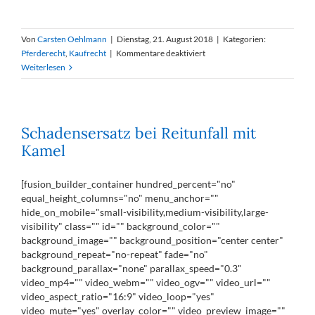
Von
Carsten Oehlmann
|
Dienstag, 21. August 2018
|
Kategorien:
für
Pferderecht
,
Kaufrecht
|
Kommentare deaktiviert
Kein
Weiterlesen
Umtausch
möglich:
Ersteigerter
zweieinhalbjähriger
Schadensersatz bei Reitunfall mit
Hengst
Kamel
gilt
juristisch
als
[fusion_builder_container hundred_percent="no"
gebraucht
equal_height_columns="no" menu_anchor=""
hide_on_mobile="small-visibility,medium-visibility,large-
visibility" class="" id="" background_color=""
background_image="" background_position="center center"
background_repeat="no-repeat" fade="no"
background_parallax="none" parallax_speed="0.3"
video_mp4="" video_webm="" video_ogv="" video_url=""
video_aspect_ratio="16:9" video_loop="yes"
video_mute="yes" overlay_color="" video_preview_image=""