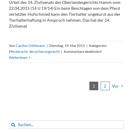
von
Urteil des 14. Zivilsenats des Oberlandesgerichts Hamm vom
Ansprüchen
22.04.2015 (14 U 19/14) Ein beim Beschlagen von dem Pferd
wegen
verletzter Hufschmied kann den Tierhalter ungekürzt aus der
Sachmängeln;
Tierhalterhaftung in Anspruch nehmen. Das hat der 14.
Erstreckung
Zivilsenat
der
Wirkungen
einer
Von
Carsten Oehlmann
|
Dienstag, 19. Mai 2015
|
Kategorien:
Kaufpreisminderungsklage
für
Pferderecht
,
Versicherungsrecht
|
Kommentare deaktiviert
auf
Tierhalterhaftung
Weiterlesen
später
gegenüber
im
dem
Wege
beauftragten
der
Hufschmied
Klageänderung
Vor
1
2
geltend
gemachte
Rückgewähransprüche)
Suche
nach: