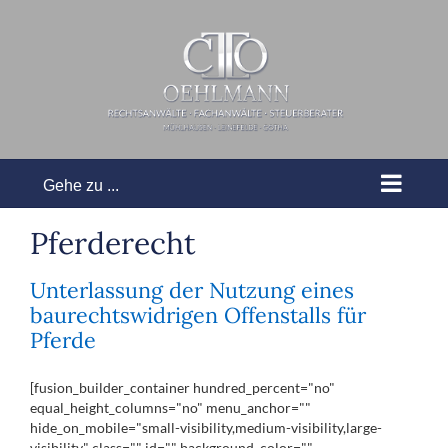
Zum
Inhalt
springen
Gehe zu ...
Pferderecht
Unterlassung der Nutzung eines
baurechtswidrigen Offenstalls für
Pferde
[fusion_builder_container hundred_percent="no"
equal_height_columns="no" menu_anchor=""
hide_on_mobile="small-visibility,medium-visibility,large-
visibility" class="" id="" background_color=""