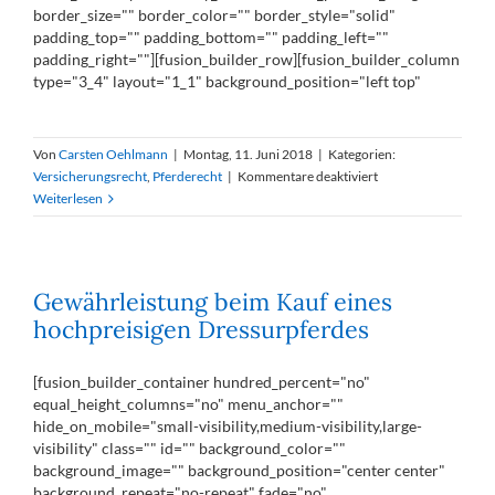
border_size="" border_color="" border_style="solid"
padding_top="" padding_bottom="" padding_left=""
padding_right=""][fusion_builder_row][fusion_builder_column
type="3_4" layout="1_1" background_position="left top"
Von
Carsten Oehlmann
|
Montag, 11. Juni 2018
|
Kategorien:
für
Versicherungsrecht
,
Pferderecht
|
Kommentare deaktiviert
Schadensersatz
Weiterlesen
bei
Reitunfall
mit
Kamel
Gewährleistung beim Kauf eines
hochpreisigen Dressurpferdes
[fusion_builder_container hundred_percent="no"
equal_height_columns="no" menu_anchor=""
hide_on_mobile="small-visibility,medium-visibility,large-
visibility" class="" id="" background_color=""
background_image="" background_position="center center"
background_repeat="no-repeat" fade="no"