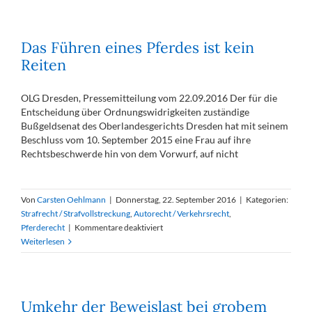
18.
Oktober
2017
Das Führen eines Pferdes ist kein
–
Reiten
Röntgenbefund
eines
Dressurpferdes
OLG Dresden, Pressemitteilung vom 22.09.2016 Der für die
als
Entscheidung über Ordnungswidrigkeiten zuständige
Sachmangel;
Bußgeldsenat des Oberlandesgerichts Dresden hat mit seinem
Unternehmereigenschaft
Beschluss vom 10. September 2015 eine Frau auf ihre
beim
Rechtsbeschwerde hin von dem Vorwurf, auf nicht
Pferdekauf
Von
Carsten Oehlmann
|
Donnerstag, 22. September 2016
|
Kategorien:
Strafrecht / Strafvollstreckung
,
Autorecht / Verkehrsrecht
,
für
Pferderecht
|
Kommentare deaktiviert
Das
Weiterlesen
Führen
eines
Pferdes
ist
Umkehr der Beweislast bei grobem
kein