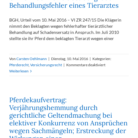
Behandlungsfehler eines Tierarztes
Reiten
BGH, Urteil vom 10. Mai 2016 – VI ZR 247/15 Die Klägerin
nimmt den Beklagten wegen fehlerhafter tierärztlicher
Behandlung auf Schadensersatz in Anspruch. Im Juli 2010
stellte sie ihr Pferd dem beklagten Tierarzt wegen einer
Von
Carsten Oehlmann
|
Dienstag, 10. Mai 2016
|
Kategorien:
für
Pferderecht
,
Versicherungsrecht
|
Kommentare deaktiviert
Umkehr
Weiterlesen
der
Beweislast
bei
grobem
Pferdekaufvertrag:
Behandlungsfehler
Verjährungshemmung durch
eines
gerichtliche Geltendmachung bei
Tierarztes
elektiver Konkurrenz von Ansprüchen
wegen Sachmängeln; Erstreckung der