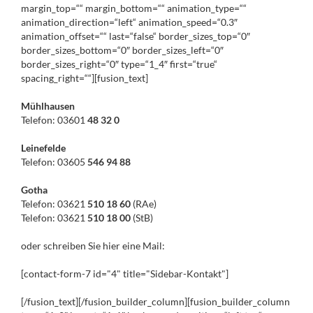
margin_top=““ margin_bottom=““ animation_type=““
animation_direction=“left“ animation_speed=“0.3″
animation_offset=““ last=“false“ border_sizes_top=“0″
border_sizes_bottom=“0″ border_sizes_left=“0″
border_sizes_right=“0″ type=“1_4″ first=“true“
spacing_right=““][fusion_text]
Mühlhausen
Telefon: 03601
48 32 0
Leinefelde
Telefon: 03605
546 94 88
Gotha
Telefon: 03621
510 18 60
(RAe)
Telefon: 03621
510 18 00
(StB)
oder schreiben Sie hier eine Mail:
[contact-form-7 id="4" title="Sidebar-Kontakt"]
[/fusion_text][/fusion_builder_column][fusion_builder_column