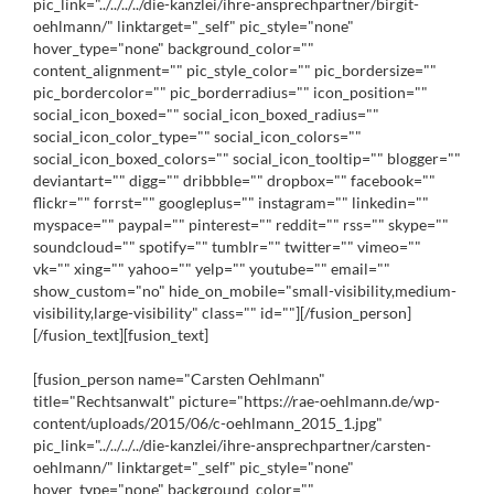
pic_link="../../../../die-kanzlei/ihre-ansprechpartner/birgit-
oehlmann/" linktarget="_self" pic_style="none"
hover_type="none" background_color=""
content_alignment="" pic_style_color="" pic_bordersize=""
pic_bordercolor="" pic_borderradius="" icon_position=""
social_icon_boxed="" social_icon_boxed_radius=""
social_icon_color_type="" social_icon_colors=""
social_icon_boxed_colors="" social_icon_tooltip="" blogger=""
deviantart="" digg="" dribbble="" dropbox="" facebook=""
flickr="" forrst="" googleplus="" instagram="" linkedin=""
myspace="" paypal="" pinterest="" reddit="" rss="" skype=""
soundcloud="" spotify="" tumblr="" twitter="" vimeo=""
vk="" xing="" yahoo="" yelp="" youtube="" email=""
show_custom="no" hide_on_mobile="small-visibility,medium-
visibility,large-visibility" class="" id=""][/fusion_person]
[/fusion_text][fusion_text]
[fusion_person name="Carsten Oehlmann"
title="Rechtsanwalt" picture="https://rae-oehlmann.de/wp-
content/uploads/2015/06/c-oehlmann_2015_1.jpg"
pic_link="../../../../die-kanzlei/ihre-ansprechpartner/carsten-
oehlmann/" linktarget="_self" pic_style="none"
hover_type="none" background_color=""