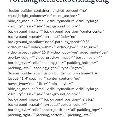
[fusion_builder_container hundred_percent=“no“
equal_height_columns=“no“ menu_anchor=““
hide_on_mobile=“small-visibility,medium-visibility,large-
visibility“ class=““ id=““ background_color=““
background_image=““ background_position=“center center“
background_repeat=“no-repeat“ fade=“no“
background_parallax=“none“ parallax_speed=“0.3″
video_mp4=““ video_webm=““ video_ogv=““ video_url=““
video_aspect_ratio=“16:9″ video_loop=“yes“ video_mute=“yes“
overlay_color=““ video_preview_image=““ border_color=““
border_style=“solid“ padding_top=““ padding_bottom=““
padding_left=““ padding_right=““ type=“legacy“]
[fusion_builder_row][fusion_builder_column type=“1_4″
layout=“1_4″ spacing=““ center_content=“no“
hover_type=“none“ link=““ min_height=““
hide_on_mobile=“small-visibility,medium-visibility,large-
visibility“ class=““ id=““ background_color=““
background_image=““ background_position=“left top“
background_repeat=“no-repeat“ border_color=““
border_style=“solid“ border_position=“all“ padding_top=““
padding_right=““ padding_bottom=““ padding_left=““