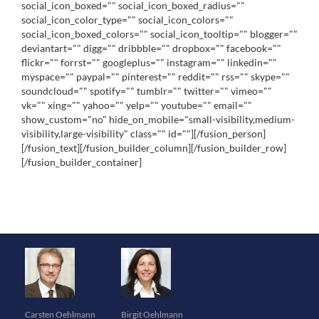
social_icon_boxed="" social_icon_boxed_radius=""
social_icon_color_type="" social_icon_colors=""
social_icon_boxed_colors="" social_icon_tooltip="" blogger=""
deviantart="" digg="" dribbble="" dropbox="" facebook=""
flickr="" forrst="" googleplus="" instagram="" linkedin=""
myspace="" paypal="" pinterest="" reddit="" rss="" skype=""
soundcloud="" spotify="" tumblr="" twitter="" vimeo=""
vk="" xing="" yahoo="" yelp="" youtube="" email=""
show_custom="no" hide_on_mobile="small-visibility,medium-
visibility,large-visibility" class="" id=""][/fusion_person]
[/fusion_text][/fusion_builder_column][/fusion_builder_row]
[/fusion_builder_container]
Carsten Oehlmann
Birgit Oehlmann