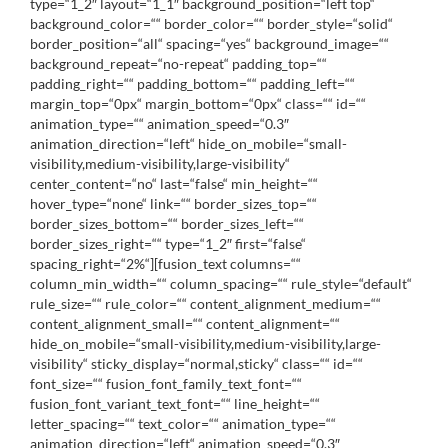
type=“1_2″ layout=“1_1″ background_position=“left top“
background_color=““ border_color=““ border_style=“solid“
border_position=“all“ spacing=“yes“ background_image=““
background_repeat=“no-repeat“ padding_top=““
padding_right=““ padding_bottom=““ padding_left=““
margin_top=“0px“ margin_bottom=“0px“ class=““ id=““
animation_type=““ animation_speed=“0.3″
animation_direction=“left“ hide_on_mobile=“small-
visibility,medium-visibility,large-visibility“
center_content=“no“ last=“false“ min_height=““
hover_type=“none“ link=““ border_sizes_top=““
border_sizes_bottom=““ border_sizes_left=““
border_sizes_right=““ type=“1_2″ first=“false“
spacing_right=“2%“][fusion_text columns=““
column_min_width=““ column_spacing=““ rule_style=“default“
rule_size=““ rule_color=““ content_alignment_medium=““
content_alignment_small=““ content_alignment=““
hide_on_mobile=“small-visibility,medium-visibility,large-
visibility“ sticky_display=“normal,sticky“ class=““ id=““
font_size=““ fusion_font_family_text_font=““
fusion_font_variant_text_font=““ line_height=““
letter_spacing=““ text_color=““ animation_type=““
animation_direction=“left“ animation_speed=“0.3″