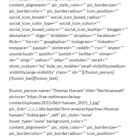
content_alignment="" pic_style_color="" pic_bordersize=""
pic_bordercolor="" pic_borderradius="" icon_position=""
social_icon_boxed="" social_icon_boxed_radius=""
social_icon_color_type="" social_icon_colors=""
social_icon_boxed_colors="" social_icon_tooltip="" blogger=""
deviantart="" digg="" dribbble="" dropbox="" facebook=""
flickr="" forrst="" googleplus="" instagram="" linkedin=""
myspace="" paypal="" pinterest="" reddit="" rss="" skype=""
soundcloud="" spotify="" tumblr="" twitter="" vimeo=""
vk="" xing="" yahoo="" yelp="" youtube="" email=""
show_custom="no" hide_on_mobile="small-visibility,medium-
visibility,large-visibility" class="" id=""][/fusion_person]
[/fusion_text][fusion_text]
[fusion_person name="Thomas Hansen" title="Rechtsanwalt"
picture="https://rae-oehlmann.de/wp-
content/uploads/2015/06/t-hansen_2015_1.jpg"
pic_link="../../../../die-kanzlei/ihre-ansprechpartner/thomas-
hansen/" linktarget="_self" pic_style="none"
hover_type="none" background_color=""
content_alignment="" pic_style_color="" pic_bordersize=""
pic_bordercolor="" pic_borderradius="" icon_position=""