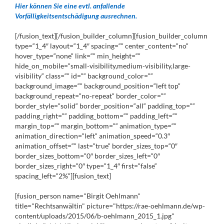
Hier können Sie eine evtl. anfallende
Vorfälligkeitsentschädigung ausrechnen.
[/fusion_text][/fusion_builder_column][fusion_builder_column
type=“1_4″ layout=“1_4″ spacing=““ center_content=“no“
hover_type=“none“ link=““ min_height=““
hide_on_mobile=“small-visibility,medium-visibility,large-
visibility“ class=““ id=““ background_color=““
background_image=““ background_position=“left top“
background_repeat=“no-repeat“ border_color=““
border_style=“solid“ border_position=“all“ padding_top=““
padding_right=““ padding_bottom=““ padding_left=““
margin_top=““ margin_bottom=““ animation_type=““
animation_direction=“left“ animation_speed=“0.3″
animation_offset=““ last=“true“ border_sizes_top=“0″
border_sizes_bottom=“0″ border_sizes_left=“0″
border_sizes_right=“0″ type=“1_4″ first=“false“
spacing_left=“2%“][fusion_text]
[fusion_person name="Birgit Oehlmann"
title="Rechtsanwältin" picture="https://rae-oehlmann.de/wp-
content/uploads/2015/06/b-oehlmann_2015_1.jpg"