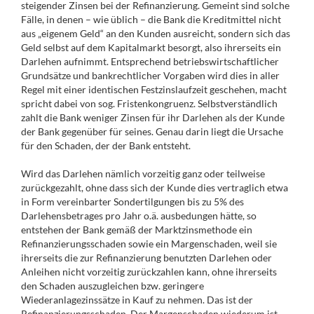
steigender Zinsen bei der Refinanzierung. Gemeint sind solche
Fälle, in denen – wie üblich – die Bank die Kreditmittel nicht
aus „eigenem Geld“ an den Kunden ausreicht, sondern sich das
Geld selbst auf dem Kapitalmarkt besorgt, also ihrerseits ein
Darlehen aufnimmt. Entsprechend betriebswirtschaftlicher
Grundsätze und bankrechtlicher Vorgaben wird dies in aller
Regel mit einer identischen Festzinslaufzeit geschehen, macht
spricht dabei von sog. Fristenkongruenz. Selbstverständlich
zahlt die Bank weniger Zinsen für ihr Darlehen als der Kunde
der Bank gegenüber für seines. Genau darin liegt die Ursache
für den Schaden, der der Bank entsteht.
Wird das Darlehen nämlich vorzeitig ganz oder teilweise
zurückgezahlt, ohne dass sich der Kunde dies vertraglich etwa
in Form vereinbarter Sondertilgungen bis zu 5% des
Darlehensbetrages pro Jahr o.ä. ausbedungen hätte, so
entstehen der Bank gemäß der Marktzinsmethode ein
Refinanzierungsschaden sowie ein Margenschaden, weil sie
ihrerseits die zur Refinanzierung benutzten Darlehen oder
Anleihen nicht vorzeitig zurückzahlen kann, ohne ihrerseits
den Schaden auszugleichen bzw. geringere
Wiederanlagezinssätze in Kauf zu nehmen. Das ist der
Refinanzierungsschaden. Der Margenschaden wiederum ist