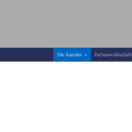
Zum
Inhalt
springen
Die Kanzlei
Fachanwaltschaf