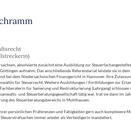
 Schramm
ftsrecht
lstreckerin)
achsen, absolvierte zunächst eine Ausbildung zur Steuerfachangestellte
Göttingen aufnahm. Das anschließende Referendariat leistete sie in dem
d bei dem Niedersächsischen Finanzgericht in Hannover. Ihre Zulassung
hanwältin für Steuerrecht. Weitere Ausbildungen / Fortbildungen zur Erlan
s Fachberaterin für Sanierung und Restrukturierung (Lehrgang) schloss
htsanwalts- und Steuerberatungsgesellschaft tätig war, trat sie dann i
hrung des Steuerberatungsbereichs in Mühlhausen.
hrer persönlichen Präferenzen und Fähigkeiten gern auch komplexere M
Steuerstrafsachen immer wieder als Verteidigerin mandatiert.