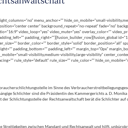
chtsanwaltschaft
ht_columns=“no“ menu_anchor=““ hide_on_mobile=“small-visibility,medium-
ition=“center center“ background_repeat=“no-repeat“ fade=“no“ backg
tio=“16:9″ video_loop=“yes“ video_mute=“yes“ overlay_color=““ video_p
dding_left=““ padding_right=““][fusion_builder_row][fusion_global id=“
r_size=““ border_color=““ border_style=“solid“ border_position=“all“ s
ght=““ padding_bottom=““ padding_left=““ margin_top=“0px“ margin_bot
obile=“small-visibility,medium-visibility,large-visibility“ center_conte
=““ rule_style=“default“ rule_size=““ rule_color=““ hide_on_mobile=“smal
rbraucherschlichtungsstelle im Sinne des Verbraucherstreitbeilegungsge
ängige Schlichter sind die Präsidentin des Kammergerichts a. D. Monika
t der Schlichtungsstelle der Rechtsanwaltschaft berät die Schlichter auf
he Streitigkeiten zwischen Mandant und Rechtsanwalt und hilft, unbürokra