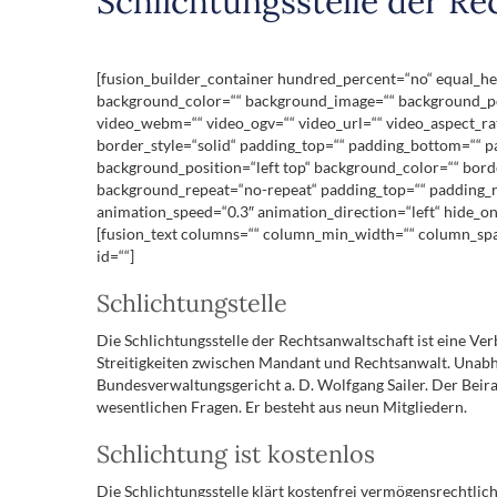
Schlichtungsstelle der Re
[fusion_builder_container hundred_percent=“no“ equal_heig
background_color=““ background_image=““ background_pos
video_webm=““ video_ogv=““ video_url=““ video_aspect_ra
border_style=“solid“ padding_top=““ padding_bottom=““ pa
background_position=“left top“ background_color=““ borde
background_repeat=“no-repeat“ padding_top=““ padding_ri
animation_speed=“0.3″ animation_direction=“left“ hide_on_m
[fusion_text columns=““ column_min_width=““ column_spacing
id=““]
Schlichtungstelle
Die Schlichtungsstelle der Rechtsanwaltschaft ist eine Ve
Streitigkeiten zwischen Mandant und Rechtsanwalt. Unabh
Bundesverwaltungsgericht a. D. Wolfgang Sailer. Der Beira
wesentlichen Fragen. Er besteht aus neun Mitgliedern.
Schlichtung ist kostenlos
Die Schlichtungsstelle klärt kostenfrei vermögensrechtlic