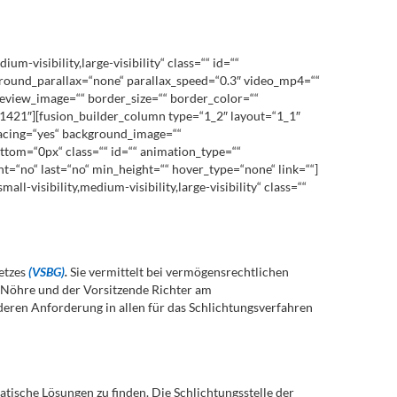
visibility,large-visibility“ class=““ id=““
round_parallax=“none“ parallax_speed=“0.3″ video_mp4=““
review_image=““ border_size=““ border_color=““
11421″][fusion_builder_column type=“1_2″ layout=“1_1″
pacing=“yes“ background_image=““
tom=“0px“ class=““ id=““ animation_type=““
nt=“no“ last=“no“ min_height=““ hover_type=“none“ link=““]
l-visibility,medium-visibility,large-visibility“ class=““
setzes
(VSBG)
.
Sie vermittelt bei vermögensrechtlichen
 Nöhre und der Vorsitzende Richter am
 deren Anforderung in allen für das Schlichtungsverfahren
tische Lösungen zu finden. Die Schlichtungsstelle der