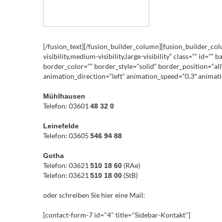
[/fusion_text][/fusion_builder_column][fusion_builder_co
visibility,medium-visibility,large-visibility“ class=““ i
border_color=““ border_style=“solid“ border_position=“a
animation_direction=“left“ animation_speed=“0.3″ animatio
Mühlhausen
Telefon: 03601
48 32 0
Leinefelde
Telefon: 03605
546 94 88
Gotha
Telefon: 03621
(RAe)
510 18 60
Telefon: 03621
(StB)
510 18 00
oder schreiben Sie hier eine Mail:
[contact-form-7 id="4" title="Sidebar-Kontakt"]