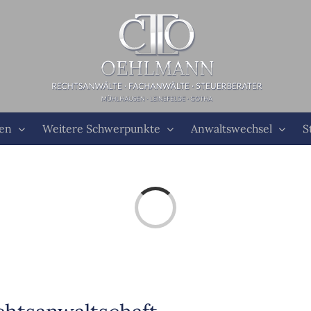
ten
Weitere Schwerpunkte
Anwaltswechsel
S
Laden...