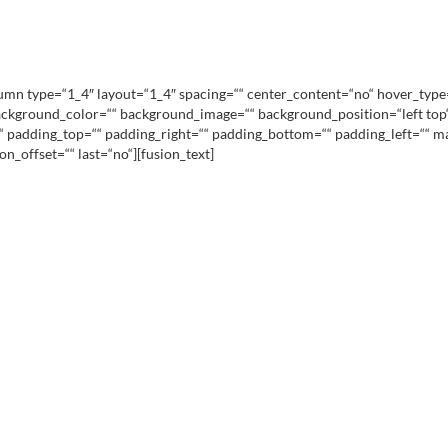
lumn type=“1_4″ layout=“1_4″ spacing=““ center_content=“no“ hover_type
d=““ background_color=““ background_image=““ background_position=“left t
ll“ padding_top=““ padding_right=““ padding_bottom=““ padding_left=““ 
n_offset=““ last=“no“][fusion_text]