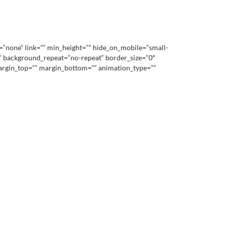
=“none“ link=““ min_height=““ hide_on_mobile=“small-
op“ background_repeat=“no-repeat“ border_size=“0″
margin_top=““ margin_bottom=““ animation_type=““