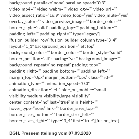
background_parallax=“none“ parallax_speed=“0.3″
video_mp4=““ video_webm=““ video_ogv=““ video_url=““
video_aspect_ratio=“16:9″ video_loop=“yes“ video_mute=“yes“
overlay_color=““ video_preview_image=““ border_color=““
border_style=“solid“ padding_top=““ padding_bottom=““
padding_left=““ padding_right=““ type=“legacy“]
[fusion_builder_row][fusion_builder_column type=“3_4″
layout=“1_1″ background_position=“left top“
background_color=““ border_color=““ border_style=“solid“
border_position=“all“ spacing=“yes“ background_image=““
background_repeat=“no-repeat“ padding_top=““
padding_right=““ padding_bottom=““ padding_left=““
margin_top=“0px“ margin_bottom=“0px“ class=““ id=““
animation_type=““ animation_speed=“0.3″
animation_direction=“left“ hide_on_mobile=“small-
visibility,medium-visibility,large-visibility“
center_content=“no“ last=“true“ min_height=““
hover_type=“none“ link=““ border_sizes_top=““
border_sizes_bottom=““ border_sizes_left=““
border_sizes_right=““ type=“3_4″ first=“true“][fusion_text]
BGH, Pressemitteilung vom 07.09.2020