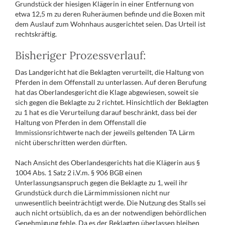
Grundstück der hiesigen Klägerin in einer Entfernung von
etwa 12,5 m zu deren Ruheräumen befinde und die Boxen mit
dem Auslauf zum Wohnhaus ausgerichtet seien. Das Urteil ist
rechtskräftig.
Bisheriger Prozessverlauf:
Das Landgericht hat die Beklagten verurteilt, die Haltung von
Pferden in dem Offenstall zu unterlassen. Auf deren Berufung
hat das Oberlandesgericht die Klage abgewiesen, soweit sie
sich gegen die Beklagte zu 2 richtet. Hinsichtlich der Beklagten
zu 1 hat es die Verurteilung darauf beschränkt, dass bei der
Haltung von Pferden in dem Offenstall die
Immissionsrichtwerte nach der jeweils geltenden TA Lärm
nicht überschritten werden dürften.
Nach Ansicht des Oberlandesgerichts hat die Klägerin aus §
1004 Abs. 1 Satz 2 i.V.m. § 906 BGB einen
Unterlassungsanspruch gegen die Beklagte zu 1, weil ihr
Grundstück durch die Lärmimmissionen nicht nur
unwesentlich beeinträchtigt werde. Die Nutzung des Stalls sei
auch nicht ortsüblich, da es an der notwendigen behördlichen
Genehmigung fehle. Da es der Beklagten überlassen bleiben