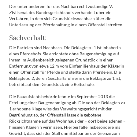
Der unter anderem für das Nachbarrecht zuständige V.
Zivilsenat des Bundesgerichtshofs verhandelt über ein
Verfahren, in dem sich Grundstücksnachbarn über die
Unterlassung der Pferdehaltung in einem Offenstall streiten.
Sachverhalt:
Die Parteien sind Nachbarn. Die Beklagte zu 1 ist Inhaberin
eines Pferdehofs. Sie errichtete ohne Baugenehmigung auf
ihrem im Außenbereich gelegenen Grundstück in einer
Entfernung von etwa 12 m vom Einfamilienhaus der Klägerin
einen Offenstall für Pferde und stellte darin Pferde ein. Die
Beklagte zu 2, deren Geschäftsführerin die Beklagte zu 1 ist,
betreibt auf dem Grundstück eine Reitschule.
Die Bauaufsichtsbehörde lehnte im September 2013 die
Erteilung einer Baugenehmigung ab. Die von der Beklagten zu
1 erhobene Klage wies das Verwaltungsgericht mit der
Begründung ab, der Offenstall lasse die gebotene
Rücksichtnahme auf das Wohnhaus der – dort beigeladenen –
hiesigen Klägerin vermissen. Hierbei falle insbesondere ins
Gewicht, dass sich der Stall unmittelbar an der Grenze zum