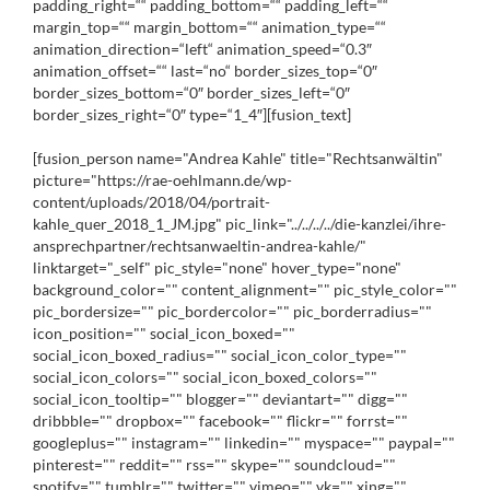
padding_right=““ padding_bottom=““ padding_left=““
margin_top=““ margin_bottom=““ animation_type=““
animation_direction=“left“ animation_speed=“0.3″
animation_offset=““ last=“no“ border_sizes_top=“0″
border_sizes_bottom=“0″ border_sizes_left=“0″
border_sizes_right=“0″ type=“1_4″][fusion_text]
[fusion_person name="Andrea Kahle" title="Rechtsanwältin"
picture="https://rae-oehlmann.de/wp-
content/uploads/2018/04/portrait-
kahle_quer_2018_1_JM.jpg" pic_link="../../../../die-kanzlei/ihre-
ansprechpartner/rechtsanwaeltin-andrea-kahle/"
linktarget="_self" pic_style="none" hover_type="none"
background_color="" content_alignment="" pic_style_color=""
pic_bordersize="" pic_bordercolor="" pic_borderradius=""
icon_position="" social_icon_boxed=""
social_icon_boxed_radius="" social_icon_color_type=""
social_icon_colors="" social_icon_boxed_colors=""
social_icon_tooltip="" blogger="" deviantart="" digg=""
dribbble="" dropbox="" facebook="" flickr="" forrst=""
googleplus="" instagram="" linkedin="" myspace="" paypal=""
pinterest="" reddit="" rss="" skype="" soundcloud=""
spotify="" tumblr="" twitter="" vimeo="" vk="" xing=""