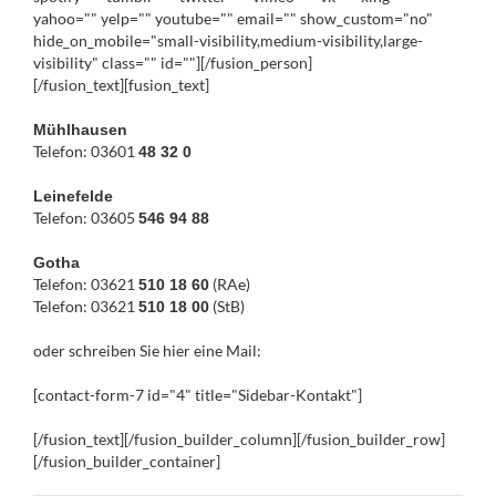
yahoo="" yelp="" youtube="" email="" show_custom="no"
hide_on_mobile="small-visibility,medium-visibility,large-
visibility" class="" id=""][/fusion_person]
[/fusion_text][fusion_text]
Mühlhausen
Telefon: 03601
48 32 0
Leinefelde
Telefon: 03605
546 94 88
Gotha
Telefon: 03621
(RAe)
510 18 60
Telefon: 03621
(StB)
510 18 00
oder schreiben Sie hier eine Mail:
[contact-form-7 id="4" title="Sidebar-Kontakt"]
[/fusion_text][/fusion_builder_column][/fusion_builder_row]
[/fusion_builder_container]