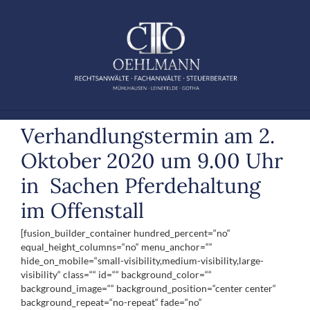
Zum
Inhalt
springen
Verhandlungstermin am 2.
Oktober 2020 um 9.00 Uhr
in Sachen Pferdehaltung
im Offenstall
[fusion_builder_container hundred_percent=“no“
equal_height_columns=“no“ menu_anchor=““
hide_on_mobile=“small-visibility,medium-visibility,large-
visibility“ class=““ id=““ background_color=““
background_image=““ background_position=“center center“
background_repeat=“no-repeat“ fade=“no“