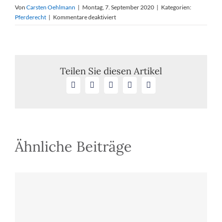
Von
Carsten Oehlmann
|
Montag, 7. September 2020
|
Kategorien:
für
Pferderecht
|
Kommentare deaktiviert
Verhandlungstermin
am
2.
Oktober
2020
Teilen Sie diesen Artikel
um
Facebook
X
LinkedIn
WhatsApp
E-
9.00
Mail
Uhr
in
Sachen
Pferdehaltung
im
Ähnliche Beiträge
Offenstall