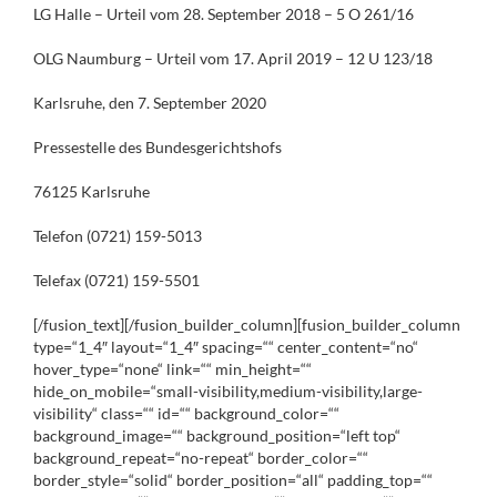
LG Halle – Urteil vom 28. September 2018 – 5 O 261/16
OLG Naumburg – Urteil vom 17. April 2019 – 12 U 123/18
Karlsruhe, den 7. September 2020
Pressestelle des Bundesgerichtshofs
76125 Karlsruhe
Telefon (0721) 159-5013
Telefax (0721) 159-5501
[/fusion_text][/fusion_builder_column][fusion_builder_column
type=“1_4″ layout=“1_4″ spacing=““ center_content=“no“
hover_type=“none“ link=““ min_height=““
hide_on_mobile=“small-visibility,medium-visibility,large-
visibility“ class=““ id=““ background_color=““
background_image=““ background_position=“left top“
background_repeat=“no-repeat“ border_color=““
border_style=“solid“ border_position=“all“ padding_top=““