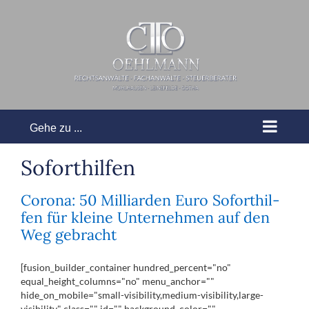
Zum
Inhalt
springen
Gehe zu ...
So­fort­hil­fen
Corona: 50 Mil­li­ar­den Eu­ro So­fort­hil­
fen für klei­ne Un­ter­neh­men auf den
Weg ge­bracht
[fusion_builder_container hundred_percent="no"
equal_height_columns="no" menu_anchor=""
hide_on_mobile="small-visibility,medium-visibility,large-
visibility" class="" id="" background_color=""