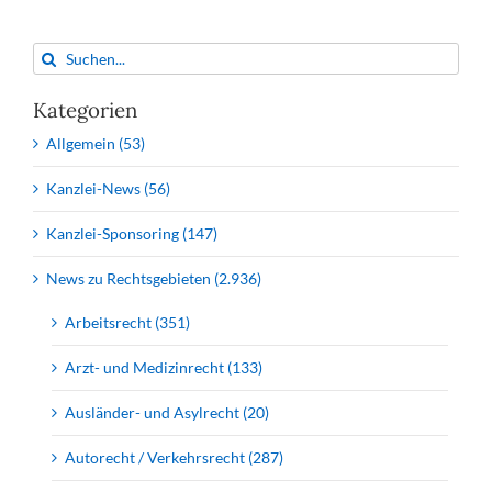
So­
fort­
Suche
hil­
nach:
fen
Kategorien
für
klei­
Allgemein (53)
ne
Un­
Kanzlei-News (56)
ter­
neh­
Kanzlei-Sponsoring (147)
men
auf
News zu Rechtsgebieten (2.936)
den
Weg
Arbeitsrecht (351)
ge­
bracht
Arzt- und Medizinrecht (133)
Ausländer- und Asylrecht (20)
Autorecht / Verkehrsrecht (287)