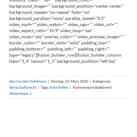
background_image="" background_position="center center"
background_repeat="no-repeat" fade="no"
background_parallax="none" parallax_speed="0.3"
video_mp4="" video_webm="" video_ogv="" video_url=""
video_aspect_ratio="16:9" video_loop="yes"
video_mute="yes" overlay_color="" video_preview_image=""
border_color="" border_style="solid" padding_top=""
padding_bottom="" padding_left="" padding_right=""
type="legacy"][fusion_builder_row][fusion_builder_column
type="3_4" layout="1_1" background_position="left top"
Von
Carsten Oehlmann
|
Montag, 23. März 2020
|
Kategorien:
für
Wirtschaftsrecht
|
Tags:
So­fort­hil­fen
|
Kommentare deaktiviert
Corona:
Weiterlesen
50
Mil­
li­
ar­
den
Eu­
ro