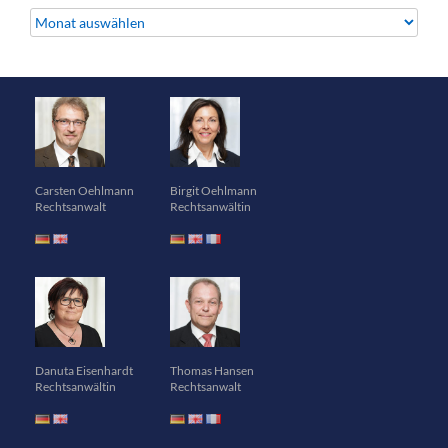
Archiv
Carsten Oehlmann
Birgit Oehlmann
Rechtsanwalt
Rechtsanwältin
Danuta Eisenhardt
Thomas Hansen
Rechtsanwältin
Rechtsanwalt