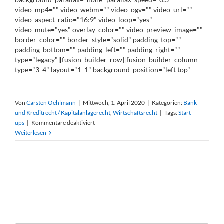
video_mp4="" video_webm="" video_ogv="" video_url=""
video_aspect_ratio="16:9" video_loop="yes"
video_mute="yes" overlay_color="" video_preview_image=""
border_color="" border_style="solid" padding_top=""
padding_bottom="" padding_left="" padding_right=""
type="legacy"][fusion_builder_row][fusion_builder_column
type="3_4" layout="1_1" background_position="left top"
Von
Carsten Oehlmann
|
Mittwoch, 1. April 2020
|
Kategorien:
Bank-
und Kreditrecht / Kapitalanlagerecht
,
Wirtschaftsrecht
|
Tags:
Start-
für
ups
|
Kommentare deaktiviert
Corona:
Weiterlesen
Start-
ups
be­
kom­
men
2
Mil­
li­
ar­