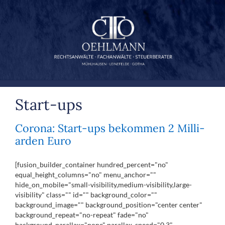
Zum
Inhalt
springen
Start-ups
Corona: Start-ups be­kom­men 2 Mil­li­
ar­den Eu­ro
[fusion_builder_container hundred_percent="no"
equal_height_columns="no" menu_anchor=""
hide_on_mobile="small-visibility,medium-visibility,large-
visibility" class="" id="" background_color=""
background_image="" background_position="center center"
background_repeat="no-repeat" fade="no"
background_parallax="none" parallax_speed="0.3"