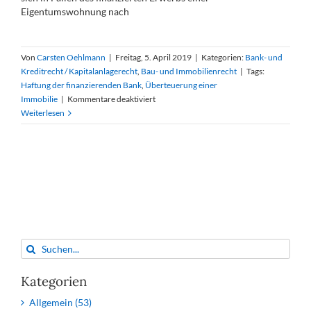
Eigentumswohnung nach
Von
Carsten Oehlmann
|
Freitag, 5. April 2019
|
Kategorien:
Bank- und
Kreditrecht / Kapitalanlagerecht
,
Bau- und Immobilienrecht
|
Tags:
Haftung der finanzierenden Bank
,
Überteuerung einer
für
Immobilie
|
Kommentare deaktiviert
Nachweis
Weiterlesen
einer
sittenwidrigen
Überteuerung
einer
Immobilie
und
Haftung
der
finanzierenden
Suche
Bank
nach:
Kategorien
Allgemein (53)