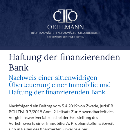
Zum
Inhalt
springen
Haftung der finanzierenden
Bank
Nachweis einer sittenwidrigen
Überteuerung einer Immobilie und
Haftung der finanzierenden Bank
Nachfolgend ein Beitrag vom 5.4.2019 von Zwade, jurisPR-
BGHZivilR 7/2019 Anm. 2 Leitsatz Zur Anwendbarkeit des
Vergleichswertverfahrens bei der Feststellung des
Verkehrswerts einer Immobilie. A. Problemstellung Soweit
sich in Fällen des finanzierten Erwerbs einer