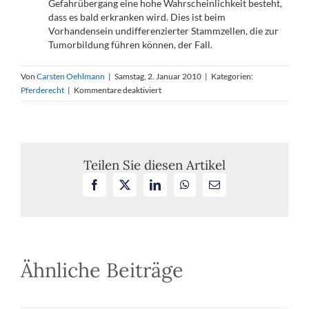
Gefahrübergang eine hohe Wahrscheinlichkeit besteht,
dass es bald erkranken wird. Dies ist beim
Vorhandensein undifferenzierter Stammzellen, die zur
Tumorbildung führen können, der Fall.
Von
Carsten Oehlmann
|
Samstag, 2. Januar 2010
|
Kategorien:
für
Pferderecht
|
Kommentare deaktiviert
Sachmängelhaftung
beim
Pferdekauf;
Hobbyzüchter
als
Teilen Sie diesen Artikel
Unternehmer;
Facebook
X
LinkedIn
WhatsApp
E-
genetische
Mail
Disposition
zur
Krankheitsausbildung
als
Sachmangel,
Ähnliche Beiträge
Podotrochlose
als
Sachmangel