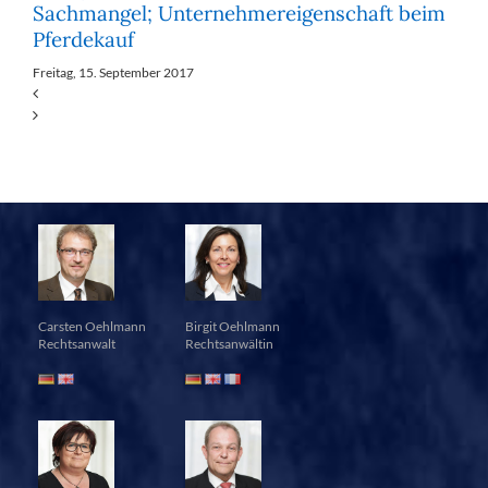
Sachmangel; Unternehmereigenschaft beim
Pferdekauf
Freitag, 15. September 2017
Carsten Oehlmann
Birgit Oehlmann
Rechtsanwalt
Rechtsanwältin