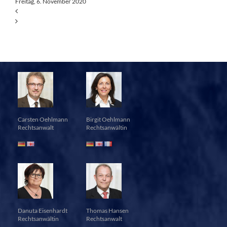
Freitag, 6. November 2020
Carsten Oehlmann
Birgit Oehlmann
Rechtsanwalt
Rechtsanwältin
Danuta Eisenhardt
Thomas Hansen
Rechtsanwältin
Rechtsanwalt