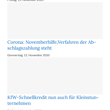
Corona: No­vem­ber­hil­fe,Ver­fah­ren der Ab­
schlags­zah­lung steht
Donnerstag, 12. November 2020
KfW-Schnell­kre­dit nun auch für Klein­st­un­
ter­neh­men