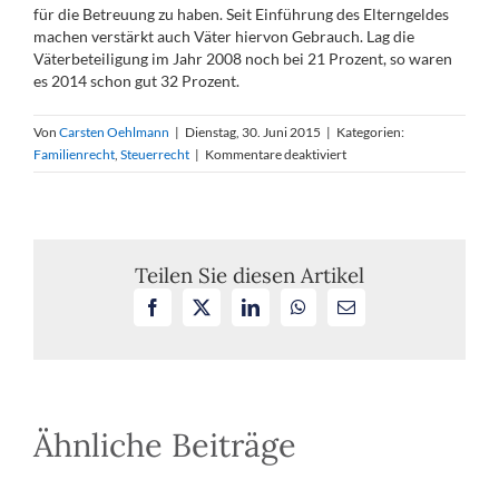
für die Betreuung zu haben. Seit Einführung des Elterngeldes
machen verstärkt auch Väter hiervon Gebrauch. Lag die
Väterbeteiligung im Jahr 2008 noch bei 21 Prozent, so waren
es 2014 schon gut 32 Prozent.
Von
Carsten Oehlmann
|
Dienstag, 30. Juni 2015
|
Kategorien:
für
Familienrecht
,
Steuerrecht
|
Kommentare deaktiviert
Neues
ElterngeldPlus:
Mehr
Flexibilität
für
Teilen Sie diesen Artikel
Eltern
Facebook
X
LinkedIn
WhatsApp
E-
Mail
Ähnliche Beiträge