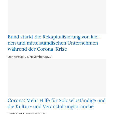
Bund stärkt die Re­ka­pi­ta­li­sie­rung von klei­
nen und mit­tel­stän­di­schen Un­ter­neh­men
wäh­rend der Co­ro­na-Kri­se
Donnerstag, 26. November 2020
Corona: Mehr Hil­fe für So­lo­selb­stän­di­ge und
die Kul­tur- und Ver­an­stal­tungs­bran­che
Freitag, 13. November 2020