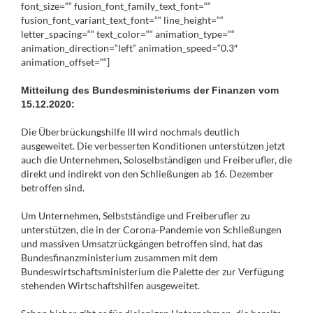
font_size=““ fusion_font_family_text_font=““
fusion_font_variant_text_font=““ line_height=““
letter_spacing=““ text_color=““ animation_type=““
animation_direction=“left“ animation_speed=“0.3″
animation_offset=““]
Mitteilung des Bundesministeriums der Finanzen vom
15.12.2020:
Die Überbrückungshilfe III wird nochmals deutlich
ausgeweitet. Die verbesserten Konditionen unterstützen jetzt
auch die Unternehmen, Soloselbständigen und Freiberufler, die
direkt und indirekt von den Schließungen ab 16. Dezember
betroffen sind.
Um Unternehmen, Selbstständige und Freiberufler zu
unterstützen, die in der Corona-Pandemie von Schließungen
und massiven Umsatzrückgängen betroffen sind, hat das
Bundesfinanzministerium zusammen mit dem
Bundeswirtschaftsministerium die Palette der zur Verfügung
stehenden Wirtschaftshilfen ausgeweitet.