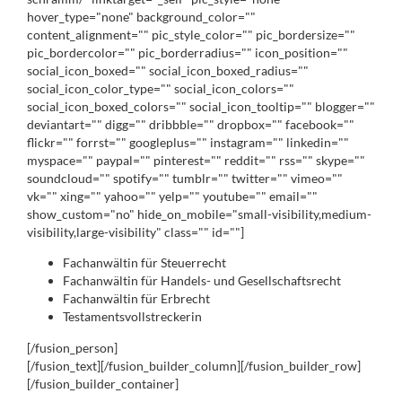
hover_type="none" background_color=""
content_alignment="" pic_style_color="" pic_bordersize=""
pic_bordercolor="" pic_borderradius="" icon_position=""
social_icon_boxed="" social_icon_boxed_radius=""
social_icon_color_type="" social_icon_colors=""
social_icon_boxed_colors="" social_icon_tooltip="" blogger=""
deviantart="" digg="" dribbble="" dropbox="" facebook=""
flickr="" forrst="" googleplus="" instagram="" linkedin=""
myspace="" paypal="" pinterest="" reddit="" rss="" skype=""
soundcloud="" spotify="" tumblr="" twitter="" vimeo=""
vk="" xing="" yahoo="" yelp="" youtube="" email=""
show_custom="no" hide_on_mobile="small-visibility,medium-
visibility,large-visibility" class="" id=""]
Fachanwältin für Steuerrecht
Fachanwältin für Handels- und Gesellschaftsrecht
Fachanwältin für Erbrecht
Testamentsvollstreckerin
[/fusion_person]
[/fusion_text][/fusion_builder_column][/fusion_builder_row]
[/fusion_builder_container]