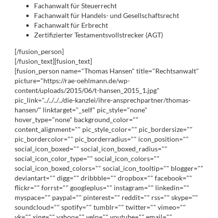
Fachanwalt für Steuerrecht
Fachanwalt für Handels- und Gesellschaftsrecht
Fachanwalt für Erbrecht
Zertifizierter Testamentsvollstrecker (AGT)
[/fusion_person]
[/fusion_text][fusion_text]
[fusion_person name="Thomas Hansen" title="Rechtsanwalt"
picture="https://rae-oehlmann.de/wp-
content/uploads/2015/06/t-hansen_2015_1.jpg"
pic_link="../../../../die-kanzlei/ihre-ansprechpartner/thomas-
hansen/" linktarget="_self" pic_style="none"
hover_type="none" background_color=""
content_alignment="" pic_style_color="" pic_bordersize=""
pic_bordercolor="" pic_borderradius="" icon_position=""
social_icon_boxed="" social_icon_boxed_radius=""
social_icon_color_type="" social_icon_colors=""
social_icon_boxed_colors="" social_icon_tooltip="" blogger=""
deviantart="" digg="" dribbble="" dropbox="" facebook=""
flickr="" forrst="" googleplus="" instagram="" linkedin=""
myspace="" paypal="" pinterest="" reddit="" rss="" skype=""
soundcloud="" spotify="" tumblr="" twitter="" vimeo=""
vk="" xing="" yahoo="" yelp="" youtube="" email=""