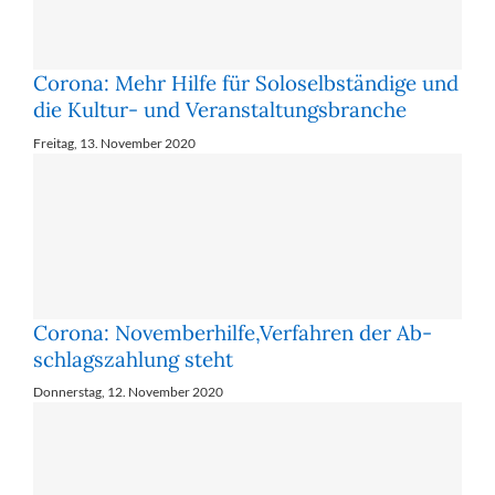
Corona: Mehr Hil­fe für So­lo­selb­stän­di­ge und
die Kul­tur- und Ver­an­stal­tungs­bran­che
Freitag, 13. November 2020
Corona: No­vem­ber­hil­fe,Ver­fah­ren der Ab­
schlags­zah­lung steht
Donnerstag, 12. November 2020