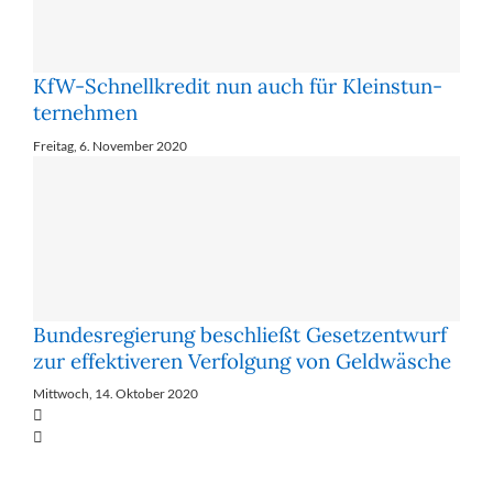
KfW-Schnell­kre­dit nun auch für Klein­st­un­
ter­neh­men
Freitag, 6. November 2020
Bun­des­re­gie­rung be­schließt Ge­setz­ent­wurf
zur ef­fek­ti­ve­ren Ver­fol­gung von Geld­wä­sche
Mittwoch, 14. Oktober 2020