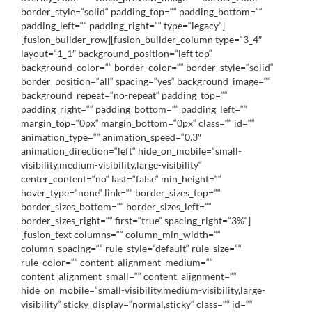
border_style=“solid“ padding_top=““ padding_bottom=““
padding_left=““ padding_right=““ type=“legacy“]
[fusion_builder_row][fusion_builder_column type=“3_4″
layout=“1_1″ background_position=“left top“
background_color=““ border_color=““ border_style=“solid“
border_position=“all“ spacing=“yes“ background_image=““
background_repeat=“no-repeat“ padding_top=““
padding_right=““ padding_bottom=““ padding_left=““
margin_top=“0px“ margin_bottom=“0px“ class=““ id=““
animation_type=““ animation_speed=“0.3″
animation_direction=“left“ hide_on_mobile=“small-
visibility,medium-visibility,large-visibility“
center_content=“no“ last=“false“ min_height=““
hover_type=“none“ link=““ border_sizes_top=““
border_sizes_bottom=““ border_sizes_left=““
border_sizes_right=““ first=“true“ spacing_right=“3%“]
[fusion_text columns=““ column_min_width=““
column_spacing=““ rule_style=“default“ rule_size=““
rule_color=““ content_alignment_medium=““
content_alignment_small=““ content_alignment=““
hide_on_mobile=“small-visibility,medium-visibility,large-
visibility“ sticky_display=“normal,sticky“ class=““ id=““