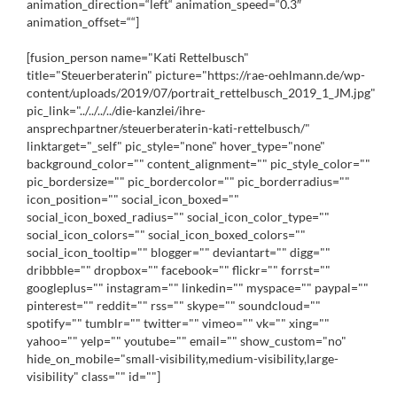
animation_direction=“left“ animation_speed=“0.3″
animation_offset=““]
[fusion_person name="Kati Rettelbusch"
title="Steuerberaterin" picture="https://rae-oehlmann.de/wp-
content/uploads/2019/07/portrait_rettelbusch_2019_1_JM.jpg"
pic_link="../../../../die-kanzlei/ihre-
ansprechpartner/steuerberaterin-kati-rettelbusch/"
linktarget="_self" pic_style="none" hover_type="none"
background_color="" content_alignment="" pic_style_color=""
pic_bordersize="" pic_bordercolor="" pic_borderradius=""
icon_position="" social_icon_boxed=""
social_icon_boxed_radius="" social_icon_color_type=""
social_icon_colors="" social_icon_boxed_colors=""
social_icon_tooltip="" blogger="" deviantart="" digg=""
dribbble="" dropbox="" facebook="" flickr="" forrst=""
googleplus="" instagram="" linkedin="" myspace="" paypal=""
pinterest="" reddit="" rss="" skype="" soundcloud=""
spotify="" tumblr="" twitter="" vimeo="" vk="" xing=""
yahoo="" yelp="" youtube="" email="" show_custom="no"
hide_on_mobile="small-visibility,medium-visibility,large-
visibility" class="" id=""]