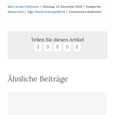
Von
Carsten Oehlmann
|
Dienstag, 15. Dezember 2020
|
Kategorien:
für
Steuerrecht
|
Tags:
Überbrückungshilfe III
|
Kommentare deaktiviert
Um­
fang­
rei­
che
Er­
Teilen Sie diesen Artikel
wei­
Facebook
X
LinkedIn
WhatsApp
E-
te­
Mail
rung
der
Co­
ro­
na-
Ähnliche Beiträge
Hil­
fen