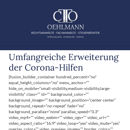
Zum
Inhalt
springen
Um­fang­rei­che Er­wei­te­rung
der Co­ro­na-Hil­fen
[fusion_builder_container hundred_percent=“no“
equal_height_columns=“no“ menu_anchor=““
hide_on_mobile=“small-visibility,medium-visibility,large-
visibility“ class=““ id=““ background_color=““
background_image=““ background_position=“center center“
background_repeat=“no-repeat“ fade=“no“
background_parallax=“none“ parallax_speed=“0.3″
video_mp4=““ video_webm=““ video_ogv=““ video_url=““
video_aspect_ratio=“16:9″ video_loop=“yes“ video_mute=“yes“
overlay_color=““ video_preview_image=““ border_color=““