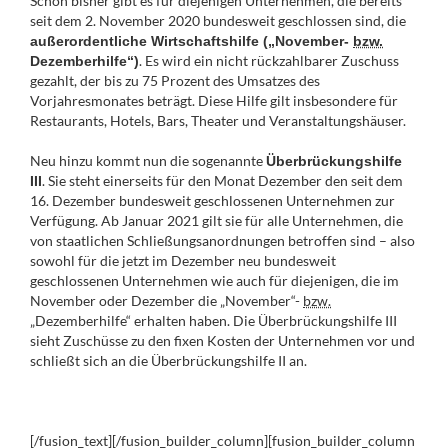
Schon bisher gibt es für diejenigen Unternehmen, die bereits
seit dem 2. November 2020 bundesweit geschlossen sind, die
außerordentliche Wirtschaftshilfe („November-
bzw.
. Es wird ein nicht rückzahlbarer Zuschuss
Dezemberhilfe“)
gezahlt, der bis zu 75 Prozent des Umsatzes des
Vorjahresmonates beträgt. Diese Hilfe gilt insbesondere für
Restaurants, Hotels, Bars, Theater und Veranstaltungshäuser.
Neu hinzu kommt nun die sogenannte
Überbrückungshilfe
. Sie steht einerseits für den Monat Dezember den seit dem
III
16. Dezember bundesweit geschlossenen Unternehmen zur
Verfügung. Ab Januar 2021 gilt sie für alle Unternehmen, die
von staatlichen Schließungsanordnungen betroffen sind – also
sowohl für die jetzt im Dezember neu bundesweit
geschlossenen Unternehmen wie auch für diejenigen, die im
November oder Dezember die „November“-
bzw.
„Dezemberhilfe“ erhalten haben. Die Überbrückungshilfe III
sieht Zuschüsse zu den fixen Kosten der Unternehmen vor und
schließt sich an die Überbrückungshilfe II an.
[/fusion_text][/fusion_builder_column][fusion_builder_column