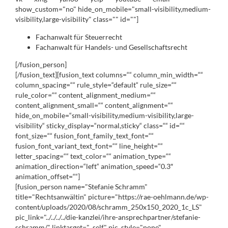
show_custom="no" hide_on_mobile="small-visibility,medium-
visibility,large-visibility" class="" id=""]
Fachanwalt für Steuerrecht
Fachanwalt für Handels- und Gesellschaftsrecht
[/fusion_person]
[/fusion_text][fusion_text columns=““ column_min_width=““
column_spacing=““ rule_style=“default“ rule_size=““
rule_color=““ content_alignment_medium=““
content_alignment_small=““ content_alignment=““
hide_on_mobile=“small-visibility,medium-visibility,large-
visibility“ sticky_display=“normal,sticky“ class=““ id=““
font_size=““ fusion_font_family_text_font=““
fusion_font_variant_text_font=““ line_height=““
letter_spacing=““ text_color=““ animation_type=““
animation_direction=“left“ animation_speed=“0.3″
animation_offset=““]
[fusion_person name="Stefanie Schramm"
title="Rechtsanwältin" picture="https://rae-oehlmann.de/wp-
content/uploads/2020/08/schramm_250x150_2020_1c_LS"
pic_link="../../../../die-kanzlei/ihre-ansprechpartner/stefanie-
schramm/" linktarget="_self" pic_style="none"