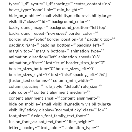
type=“1_4″ layout=“1_4″ spacing=““ center_content=“no“
hover_type=“none“ link=““ min_height=““
hide_on_mobile=“small-visibility,medium-visibility,large-
visibility“ class=““ id=““ background_color=““
background_image=““ background_position=“left top“
background_repeat=“no-repeat“ border_color=““
border_style=“solid“ border_position=“all“ padding_top=““
padding_right=““ padding_bottom=““ padding_left=““
margin_top=““ margin_bottom=““ animation_type=““
animation_direction=“left“ animation_speed=“0.3″
animation_offset=““ last=“true“ border_sizes_top=“0″
border_sizes_bottom=“0″ border_sizes_left=“0″
border_sizes_right=“0″ first=“false“ spacing_left=“2%“]
[fusion_text columns=““ column_min_width=““
column_spacing=““ rule_style=“default“ rule_size=““
rule_color=““ content_alignment_medium=““
content_alignment_small=““ content_alignment=““
hide_on_mobile=“small-visibility,medium-visibility,large-
visibility“ sticky_display=“normal,sticky“ class=““ id=““
font_size=““ fusion_font_family_text_font=““
fusion_font_variant_text_font=““ line_height=““
letter_spacing=““ text_color=““ animation_type=““