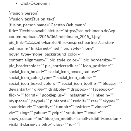
Dipl.-Ökonomin
[/fusion_person]
[/fusion_text][fusion_text]
[fusion_person name="Carsten Oehlmann"
title="Rechtsanwalt" picture="https://rae-oehlmann.de/wp-
content/uploads/2015/06/c-oehlmann_2015_1.jpg"
pic_link="../../../../die-kanzlei/ihre-ansprechpartner/carsten-
oehlmann/" linktarget="_self" pic_style="none"
hover_type="none" background_color=""
content_alignment="" pic_style_color="" pic_bordersize=""
pic_bordercolor="" pic_borderradius="" icon_position=""
social_icon_boxed="" social_icon_boxed_radius=""
social_icon_color_type="" social_icon_colors=""
social_icon_boxed_colors="" social_icon_tooltip="" blogger=""
deviantart="" digg="" dribbble="" dropbox="" facebook=""
flickr="" forrst="" googleplus="" instagram="" linkedin=""
myspace="" paypal="" pinterest="" reddit="" rss="" skype=""
soundcloud="" spotify="" tumblr="" twitter="" vimeo=""
vk="" xing="" yahoo="" yelp="" youtube="" email=""
show_custom="no" hide_on_mobile="small-visibility,medium-
visibility,large-visibility" class="" id=""]