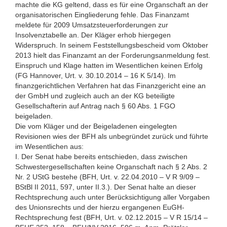
machte die KG geltend, dass es für eine Organschaft an der
organisatorischen Eingliederung fehle. Das Finanzamt
meldete für 2009 Umsatzsteuerforderungen zur
Insolvenztabelle an. Der Kläger erhob hiergegen
Widerspruch. In seinem Feststellungsbescheid vom Oktober
2013 hielt das Finanzamt an der Forderungsanmeldung fest.
Einspruch und Klage hatten im Wesentlichen keinen Erfolg
(FG Hannover, Urt. v. 30.10.2014 – 16 K 5/14). Im
finanzgerichtlichen Verfahren hat das Finanzgericht eine an
der GmbH und zugleich auch an der KG beteiligte
Gesellschafterin auf Antrag nach § 60 Abs. 1 FGO
beigeladen.
Die vom Kläger und der Beigeladenen eingelegten
Revisionen wies der BFH als unbegründet zurück und führte
im Wesentlichen aus:
I. Der Senat habe bereits entschieden, dass zwischen
Schwestergesellschaften keine Organschaft nach § 2 Abs. 2
Nr. 2 UStG bestehe (BFH, Urt. v. 22.04.2010 – V R 9/09 –
BStBl II 2011, 597, unter II.3.). Der Senat halte an dieser
Rechtsprechung auch unter Berücksichtigung aller Vorgaben
des Unionsrechts und der hierzu ergangenen EuGH-
Rechtsprechung fest (BFH, Urt. v. 02.12.2015 – V R 15/14 –