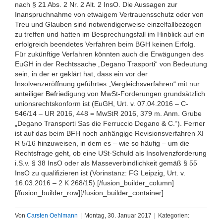
nach § 21 Abs. 2 Nr. 2 Alt. 2 InsO. Die Aussagen zur
Inanspruchnahme von etwaigem Vertrauensschutz oder von
Treu und Glauben sind notwendigerweise einzelfallbezogen
zu treffen und hatten im Besprechungsfall im Hinblick auf ein
erfolgreich beendetes Verfahren beim BGH keinen Erfolg.
Für zukünftige Verfahren könnten auch die Erwägungen des
EuGH in der Rechtssache „Degano Trasporti“ von Bedeutung
sein, in der er geklärt hat, dass ein vor der
Insolvenzeröffnung geführtes „Vergleichsverfahren“ mit nur
anteiliger Befriedigung von MwSt-Forderungen grundsätzlich
unionsrechtskonform ist (EuGH, Urt. v. 07.04.2016 – C-
546/14 – UR 2016, 448 = MwStR 2016, 379 m. Anm. Grube
„Degano Transporti Sas die Ferruccio Degano & C.“). Ferner
ist auf das beim BFH noch anhängige Revisionsverfahren XI
R 5/16 hinzuweisen, in dem es – wie so häufig – um die
Rechtsfrage geht, ob eine USt-Schuld als Insolvenzforderung
i.S.v. § 38 InsO oder als Masseverbindlichkeit gemäß § 55
InsO zu qualifizieren ist (Vorinstanz: FG Leipzig, Urt. v.
16.03.2016 – 2 K 268/15).[/fusion_builder_column]
[/fusion_builder_row][/fusion_builder_container]
Von
Carsten Oehlmann
|
Montag, 30. Januar 2017
|
Kategorien: