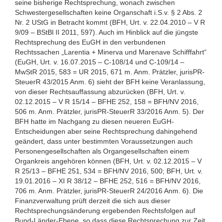
seine bisherige Rechtsprechung, wonach zwischen
Schwestergesellschaften keine Organschaft i.S.v. § 2 Abs. 2
Nr. 2 UStG in Betracht kommt (BFH, Urt. v. 22.04.2010 – V R
9/09 – BStBl II 2011, 597). Auch im Hinblick auf die jüngste
Rechtsprechung des EuGH in den verbundenen
Rechtssachen „Larentia + Minerva und Marenave Schifffahrt“
(EuGH, Urt. v. 16.07.2015 – C-108/14 und C-109/14 –
MwStR 2015, 583 = UR 2015, 671 m. Anm. Prätzler, jurisPR-
SteuerR 43/2015 Anm. 6) sieht der BFH keine Veranlassung,
von dieser Rechtsauffassung abzurücken (BFH, Urt. v.
02.12.2015 – V R 15/14 – BFHE 252, 158 = BFH/NV 2016,
506 m. Anm. Prätzler, jurisPR-SteuerR 33/2016 Anm. 5). Der
BFH hatte im Nachgang zu diesen neueren EuGH-
Entscheidungen aber seine Rechtsprechung dahingehend
geändert, dass unter bestimmten Voraussetzungen auch
Personengesellschaften als Organgesellschaften einem
Organkreis angehören können (BFH, Urt. v. 02.12.2015 – V
R 25/13 – BFHE 251, 534 = BFH/NV 2016, 500; BFH, Urt. v.
19.01.2016 – XI R 38/12 – BFHE 252, 516 = BFH/NV 2016,
706 m. Anm. Prätzler, jurisPR-SteuerR 24/2016 Anm. 6). Die
Finanzverwaltung prüft derzeit die sich aus dieser
Rechtsprechungsänderung ergebenden Rechtsfolgen auf
Bund-Länder-Ebene, so dass diese Rechtsprechung zur Zeit