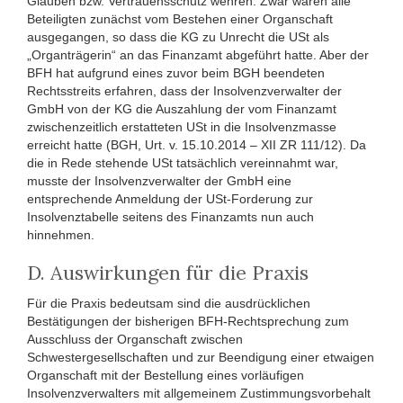
Glauben bzw. Vertrauensschutz wehren. Zwar waren alle
Beteiligten zunächst vom Bestehen einer Organschaft
ausgegangen, so dass die KG zu Unrecht die USt als
„Organträgerin“ an das Finanzamt abgeführt hatte. Aber der
BFH hat aufgrund eines zuvor beim BGH beendeten
Rechtsstreits erfahren, dass der Insolvenzverwalter der
GmbH von der KG die Auszahlung der vom Finanzamt
zwischenzeitlich erstatteten USt in die Insolvenzmasse
erreicht hatte (BGH, Urt. v. 15.10.2014 – XII ZR 111/12). Da
die in Rede stehende USt tatsächlich vereinnahmt war,
musste der Insolvenzverwalter der GmbH eine
entsprechende Anmeldung der USt-Forderung zur
Insolvenztabelle seitens des Finanzamts nun auch
hinnehmen.
D. Auswirkungen für die Praxis
Für die Praxis bedeutsam sind die ausdrücklichen
Bestätigungen der bisherigen BFH-Rechtsprechung zum
Ausschluss der Organschaft zwischen
Schwestergesellschaften und zur Beendigung einer etwaigen
Organschaft mit der Bestellung eines vorläufigen
Insolvenzverwalters mit allgemeinem Zustimmungsvorbehalt