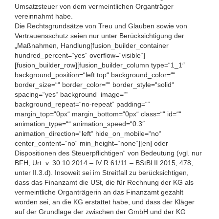
Umsatzsteuer von dem vermeintlichen Organträger
vereinnahmt habe.
Die Rechtsgrundsätze von Treu und Glauben sowie von
Vertrauensschutz seien nur unter Berücksichtigung der
„Maßnahmen, Handlung[fusion_builder_container
hundred_percent=“yes“ overflow=“visible“]
[fusion_builder_row][fusion_builder_column type=“1_1″
background_position=“left top“ background_color=““
border_size=““ border_color=““ border_style=“solid“
spacing=“yes“ background_image=““
background_repeat=“no-repeat“ padding=““
margin_top=“0px“ margin_bottom=“0px“ class=““ id=““
animation_type=““ animation_speed=“0.3″
animation_direction=“left“ hide_on_mobile=“no“
center_content=“no“ min_height=“none“][en] oder
Dispositionen des Steuerpflichtigen“ von Bedeutung (vgl. nur
BFH, Urt. v. 30.10.2014 – IV R 61/11 – BStBl II 2015, 478,
unter II.3.d). Insoweit sei im Streitfall zu berücksichtigen,
dass das Finanzamt die USt, die für Rechnung der KG als
vermeintliche Organträgerin an das Finanzamt gezahlt
worden sei, an die KG erstattet habe, und dass der Kläger
auf der Grundlage der zwischen der GmbH und der KG