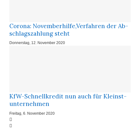
Corona: No­vem­ber­hil­fe,Ver­fah­ren der Ab­
schlags­zah­lung steht
Donnerstag, 12. November 2020
KfW-Schnell­kre­dit nun auch für Klein­st­
un­ter­neh­men
Freitag, 6. November 2020