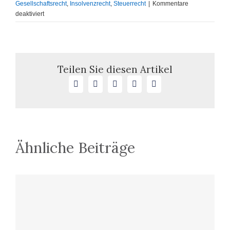
Gesellschaftsrecht
,
Insolvenzrecht
,
Steuerrecht
|
Kommentare
für
deaktiviert
Keine
Organschaft
zwischen
Schwestergesellschaften
Teilen Sie diesen Artikel
Facebook
X
LinkedIn
WhatsApp
E-
Mail
Ähnliche Beiträge