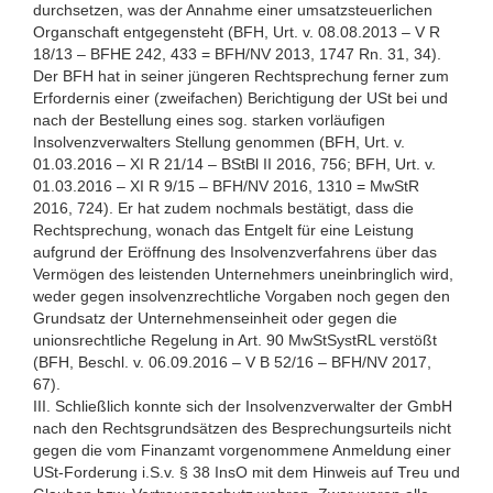
durchsetzen, was der Annahme einer umsatzsteuerlichen
Organschaft entgegensteht (BFH, Urt. v. 08.08.2013 – V R
18/13 – BFHE 242, 433 = BFH/NV 2013, 1747 Rn. 31, 34).
Der BFH hat in seiner jüngeren Rechtsprechung ferner zum
Erfordernis einer (zweifachen) Berichtigung der USt bei und
nach der Bestellung eines sog. starken vorläufigen
Insolvenzverwalters Stellung genommen (BFH, Urt. v.
01.03.2016 – XI R 21/14 – BStBl II 2016, 756; BFH, Urt. v.
01.03.2016 – XI R 9/15 – BFH/NV 2016, 1310 = MwStR
2016, 724). Er hat zudem nochmals bestätigt, dass die
Rechtsprechung, wonach das Entgelt für eine Leistung
aufgrund der Eröffnung des Insolvenzverfahrens über das
Vermögen des leistenden Unternehmers uneinbringlich wird,
weder gegen insolvenzrechtliche Vorgaben noch gegen den
Grundsatz der Unternehmenseinheit oder gegen die
unionsrechtliche Regelung in Art. 90 MwStSystRL verstößt
(BFH, Beschl. v. 06.09.2016 – V B 52/16 – BFH/NV 2017,
67).
III. Schließlich konnte sich der Insolvenzverwalter der GmbH
nach den Rechtsgrundsätzen des Besprechungsurteils nicht
gegen die vom Finanzamt vorgenommene Anmeldung einer
USt-Forderung i.S.v. § 38 InsO mit dem Hinweis auf Treu und