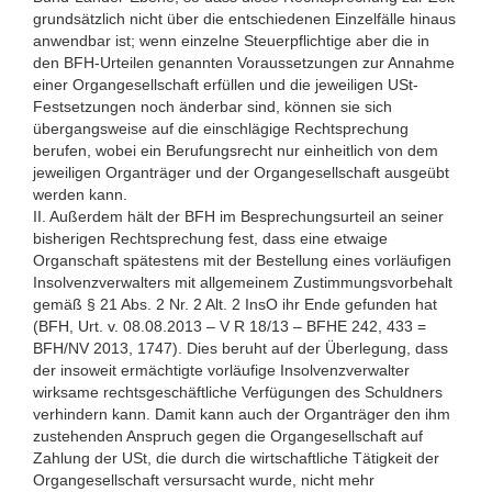
grundsätzlich nicht über die entschiedenen Einzelfälle hinaus
anwendbar ist; wenn einzelne Steuerpflichtige aber die in
den BFH-Urteilen genannten Voraussetzungen zur Annahme
einer Organgesellschaft erfüllen und die jeweiligen USt-
Festsetzungen noch änderbar sind, können sie sich
übergangsweise auf die einschlägige Rechtsprechung
berufen, wobei ein Berufungsrecht nur einheitlich von dem
jeweiligen Organträger und der Organgesellschaft ausgeübt
werden kann.
II. Außerdem hält der BFH im Besprechungsurteil an seiner
bisherigen Rechtsprechung fest, dass eine etwaige
Organschaft spätestens mit der Bestellung eines vorläufigen
Insolvenzverwalters mit allgemeinem Zustimmungsvorbehalt
gemäß § 21 Abs. 2 Nr. 2 Alt. 2 InsO ihr Ende gefunden hat
(BFH, Urt. v. 08.08.2013 – V R 18/13 – BFHE 242, 433 =
BFH/NV 2013, 1747). Dies beruht auf der Überlegung, dass
der insoweit ermächtigte vorläufige Insolvenzverwalter
wirksame rechtsgeschäftliche Verfügungen des Schuldners
verhindern kann. Damit kann auch der Organträger den ihm
zustehenden Anspruch gegen die Organgesellschaft auf
Zahlung der USt, die durch die wirtschaftliche Tätigkeit der
Organgesellschaft versursacht wurde, nicht mehr