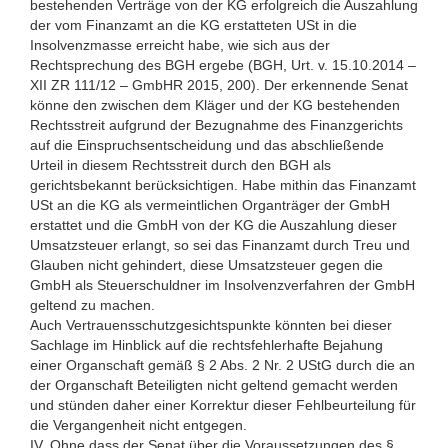
bestehenden Verträge von der KG erfolgreich die Auszahlung
der vom Finanzamt an die KG erstatteten USt in die
Insolvenzmasse erreicht habe, wie sich aus der
Rechtsprechung des BGH ergebe (BGH, Urt. v. 15.10.2014 –
XII ZR 111/12 – GmbHR 2015, 200). Der erkennende Senat
könne den zwischen dem Kläger und der KG bestehenden
Rechtsstreit aufgrund der Bezugnahme des Finanzgerichts
auf die Einspruchsentscheidung und das abschließende
Urteil in diesem Rechtsstreit durch den BGH als
gerichtsbekannt berücksichtigen. Habe mithin das Finanzamt
USt an die KG als vermeintlichen Organträger der GmbH
erstattet und die GmbH von der KG die Auszahlung dieser
Umsatzsteuer erlangt, so sei das Finanzamt durch Treu und
Glauben nicht gehindert, diese Umsatzsteuer gegen die
GmbH als Steuerschuldner im Insolvenzverfahren der GmbH
geltend zu machen.
Auch Vertrauensschutzgesichtspunkte könnten bei dieser
Sachlage im Hinblick auf die rechtsfehlerhafte Bejahung
einer Organschaft gemäß § 2 Abs. 2 Nr. 2 UStG durch die an
der Organschaft Beteiligten nicht geltend gemacht werden
und stünden daher einer Korrektur dieser Fehlbeurteilung für
die Vergangenheit nicht entgegen.
IV. Ohne dass der Senat über die Voraussetzungen des §