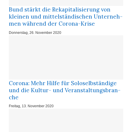
Bund stärkt die Re­ka­pi­ta­li­sie­rung von
klei­nen und mit­tel­stän­di­schen Un­ter­neh­
men wäh­rend der Co­ro­na-Kri­se
Donnerstag, 26. November 2020
Corona: Mehr Hil­fe für So­lo­selb­stän­di­ge
und die Kul­tur- und Ver­an­stal­tungs­bran­
che
Freitag, 13. November 2020