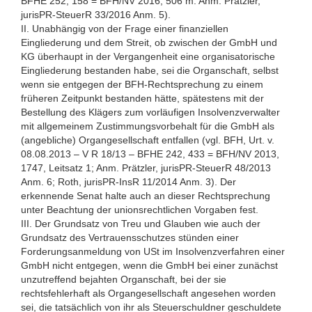
BFHE 252, 158 = BFH/NV 2016, 506 m. Anm. Prätzler,
jurisPR-SteuerR 33/2016 Anm. 5).
II. Unabhängig von der Frage einer finanziellen
Eingliederung und dem Streit, ob zwischen der GmbH und
KG überhaupt in der Vergangenheit eine organisatorische
Eingliederung bestanden habe, sei die Organschaft, selbst
wenn sie entgegen der BFH-Rechtsprechung zu einem
früheren Zeitpunkt bestanden hätte, spätestens mit der
Bestellung des Klägers zum vorläufigen Insolvenzverwalter
mit allgemeinem Zustimmungsvorbehalt für die GmbH als
(angebliche) Organgesellschaft entfallen (vgl. BFH, Urt. v.
08.08.2013 – V R 18/13 – BFHE 242, 433 = BFH/NV 2013,
1747, Leitsatz 1; Anm. Prätzler, jurisPR-SteuerR 48/2013
Anm. 6; Roth, jurisPR-InsR 11/2014 Anm. 3). Der
erkennende Senat halte auch an dieser Rechtsprechung
unter Beachtung der unionsrechtlichen Vorgaben fest.
III. Der Grundsatz von Treu und Glauben wie auch der
Grundsatz des Vertrauensschutzes stünden einer
Forderungsanmeldung von USt im Insolvenzverfahren einer
GmbH nicht entgegen, wenn die GmbH bei einer zunächst
unzutreffend bejahten Organschaft, bei der sie
rechtsfehlerhaft als Organgesellschaft angesehen worden
sei, die tatsächlich von ihr als Steuerschuldner geschuldete