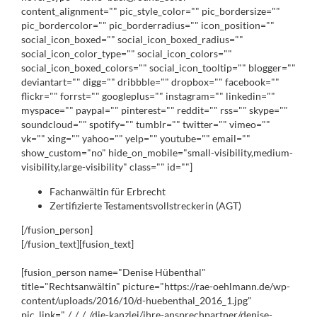
content_alignment="" pic_style_color="" pic_bordersize=""
pic_bordercolor="" pic_borderradius="" icon_position=""
social_icon_boxed="" social_icon_boxed_radius=""
social_icon_color_type="" social_icon_colors=""
social_icon_boxed_colors="" social_icon_tooltip="" blogger=""
deviantart="" digg="" dribbble="" dropbox="" facebook=""
flickr="" forrst="" googleplus="" instagram="" linkedin=""
myspace="" paypal="" pinterest="" reddit="" rss="" skype=""
soundcloud="" spotify="" tumblr="" twitter="" vimeo=""
vk="" xing="" yahoo="" yelp="" youtube="" email=""
show_custom="no" hide_on_mobile="small-visibility,medium-
visibility,large-visibility" class="" id=""]
Fachanwältin für Erbrecht
Zertifizierte Testamentsvollstreckerin (AGT)
[/fusion_person]
[/fusion_text][fusion_text]
[fusion_person name="Denise Hübenthal"
title="Rechtsanwältin" picture="https://rae-oehlmann.de/wp-
content/uploads/2016/10/d-huebenthal_2016_1.jpg"
pic_link="../../../../die-kanzlei/ihre-ansprechpartner/denise-