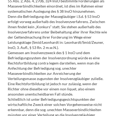
55 Abs. 2, Abs. 4, 270b, 324 InsO bestimmte Forderungen als
Masseverbindlichkeiten einordnet, ist dies im Rahmen einer
systematischen Auslegung des § 38 InsO hinzunehmen.
Denn die Befriedigung der Massegläubiger i.S.d. § 53 InsO
erfolgt vorweg außerhalb des Insolvenzverfahrens. Zwischen
ihnen findet kein „Konkurs“ statt. Sie stehen außerhalb des
Insolvenzverfahrens unter Beibehaltung aller ihrer Rechte wie
der Geltendmachung ihrer Forderung im Wege einer
Leistungsklage (Smid/Leonhardt in: Leonhardt/Smid/Zeuner,
InsO, 3. Aufl., § 53 Rn. 2 m.w.N.).
Gemessen am Insolvenzzweck des § 1 InsO und dem
Befriedigungssystem der Insolvenzordnung würde es eine
Rechtsfortbildung contra legem darstellen, wenn man die
Anfechtung der Befriedigung sog. unechter
Masseverbindlichkeiten zur Anreicherung der
Verteilungsmasse zugunsten der Insolvenzgläubiger zuließe.
Eine Rechtsfortbildung ist jedoch nur zulässig, wenn der
Richter ohne dieselbe vor einem non liquet, also einem
ansonsten unentscheidbaren Fall stünde.
Schließlich ist unter Befriedigungsgesichtspunkten der
wirtschaftliche Zweck einer solchen Vorgehensweise nicht
erkennbar, denn die sog. unechten Masseverbindlichkeiten
müssten vor einer Verteilung an die Insolvenzgläubiger