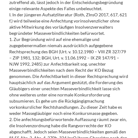
zutreffend ab, lässt jedoch in der Entscheidungsbegründung
einige relevante Aspekte des Falles unbeleuchtet.
I. In der jüngeren Aufsatzliteratur (Roth, ZInsO 2017, 617, 621
f.) wird teilweise eine Anfechtung vorinsolvenzlicher ohne
aktive Mitwirkung des vorläufigen Insolvenzverwalters
begründeter Masseverbindlichkeiten befürwortet.
1. Zur Begründung wird auf eine ehemalige und
zugegebenermaßen niemals ausdrücklich aufgegebene
Rechtsprechung des BGH (Urt. v. 10.12.1980 – VIII ZR 327/79
– ZIP 1981, 132; BGH, Urt. v. 11.06.1992 – IX ZR 147/91 –
NJW 1992, 2485) zur Anfechtbarkeit sog. unechter
Masseverbindlichkeiten nach dem Recht der KO Bezug
genommen. Die Anfechtbarkeit in dieser Rechtsprechung wird
hauptsächlich auf das Argument gestützt, die Forderung des
Gläubigers einer unechten Masseverbindlichkeit lasse sich
ohne weiteres unter eine normale Konkursforderung
subsumieren. Es gehe um die Rückgängigmachung
vorkonkurslicher Rechtshandlungen. Zu dieser Zeit habe es
weder Massegläubiger noch eine Konkursmasse gegeben.
2. Die anfechtungsbefürwortende Auffassung räumt zwar ein,
die Insolvenzordnung habe die Rangvorrechte der KO
abgeschafft. Jedoch seien Masseverbindlichkeiten gemäß den
§§ 55 Abs. 2, Abs. 4, 270b, 324 InsO ihrem Charakter nach den