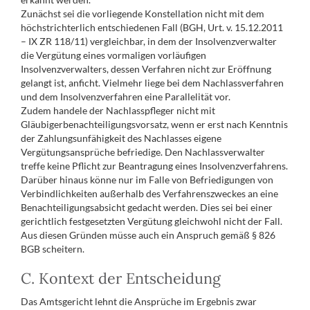
Zunächst sei die vorliegende Konstellation nicht mit dem
höchstrichterlich entschiedenen Fall (BGH, Urt. v. 15.12.2011
– IX ZR 118/11) vergleichbar, in dem der Insolvenzverwalter
die Vergütung eines vormaligen vorläufigen
Insolvenzverwalters, dessen Verfahren nicht zur Eröffnung
gelangt ist, anficht. Vielmehr liege bei dem Nachlassverfahren
und dem Insolvenzverfahren eine Parallelität vor.
Zudem handele der Nachlasspfleger nicht mit
Gläubigerbenachteiligungsvorsatz, wenn er erst nach Kenntnis
der Zahlungsunfähigkeit des Nachlasses eigene
Vergütungsansprüche befriedige. Den Nachlassverwalter
treffe keine Pflicht zur Beantragung eines Insolvenzverfahrens.
Darüber hinaus könne nur im Falle von Befriedigungen von
Verbindlichkeiten außerhalb des Verfahrenszweckes an eine
Benachteiligungsabsicht gedacht werden. Dies sei bei einer
gerichtlich festgesetzten Vergütung gleichwohl nicht der Fall.
Aus diesen Gründen müsse auch ein Anspruch gemäß § 826
BGB scheitern.
C. Kontext der Entscheidung
Das Amtsgericht lehnt die Ansprüche im Ergebnis zwar