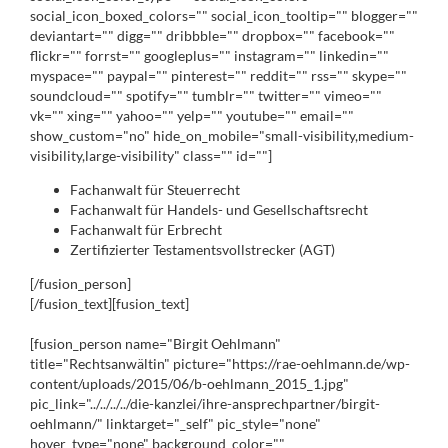
social_icon_boxed_colors="" social_icon_tooltip="" blogger=""
deviantart="" digg="" dribbble="" dropbox="" facebook=""
flickr="" forrst="" googleplus="" instagram="" linkedin=""
myspace="" paypal="" pinterest="" reddit="" rss="" skype=""
soundcloud="" spotify="" tumblr="" twitter="" vimeo=""
vk="" xing="" yahoo="" yelp="" youtube="" email=""
show_custom="no" hide_on_mobile="small-visibility,medium-
visibility,large-visibility" class="" id=""]
Fachanwalt für Steuerrecht
Fachanwalt für Handels- und Gesellschaftsrecht
Fachanwalt für Erbrecht
Zertifizierter Testamentsvollstrecker (AGT)
[/fusion_person]
[/fusion_text][fusion_text]
[fusion_person name="Birgit Oehlmann"
title="Rechtsanwältin" picture="https://rae-oehlmann.de/wp-
content/uploads/2015/06/b-oehlmann_2015_1.jpg"
pic_link="../../../../die-kanzlei/ihre-ansprechpartner/birgit-
oehlmann/" linktarget="_self" pic_style="none"
hover_type="none" background_color=""