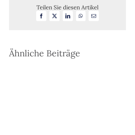
des
Teilen Sie diesen Artikel
Nachlasspflege
Facebook
X
LinkedIn
WhatsApp
E-
bei
Mail
nachgelagerte
Nachlassinsolv
Ähnliche Beiträge