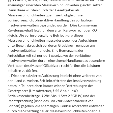
ehemaligen unechten Masseverbindlichkeiten gleichzusetzen.
Denn diese würden durch den Gesetzgeber als
Masseverbindlichkeiten qualifiziert, obgleich sie
vorinsolvenzlich, ohne aktive Handlung des vorläufigen
Insolvenzverwalters begründet wurden. Dies komme vom
Regelungsgehalt letztlich dem alten Rangvorrecht der KO
gleich. Die vorinsolvenzliche Befriedigung dieser
Masseverbindlichkeiten müsse deswegen der Anfechtung
unterliegen, da es sich bei deren Gläubigern genauso um
Insolvenzgläubiger handele. Eine Begrenzung der
Anfechtbarkeit sei nur dort gesetzt, wo der vorläufige
Insolvenzverwalter durch eine eigene Handlung das besondere
Vertrauen des (Masse-)Gläubigers rechtfertige, die Leistung
behalten zu dürfen.
II. Die oben skizzierte Auffassung ist nicht ohne weiteres von
der Hand zu weisen. Seit Inkrafttreten der Insolvenzordnung
hat es in Teilbereichen immer wieder Bestrebungen des
Gesetzgebers (Umsatzsteuer, § 55 Abs. 4 InsO,
Sozialkassenbeiträge, § 28e Abs. 1 Satz 2 SGB IV) und der
Rechtsprechung (Rspr. des BAG zur Anfechtbarkeit von
Löhnen) gegeben, die ehemaligen Konkursvorrechte entweder
durch die Schaffung neuer Masseverbindlichkeiten oder die