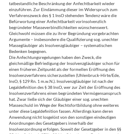
tatbestandliche Beschränkung der Anfechtbarkeit wieder
einzuführen. Zur Eindämmung dieser im Widerspruch zum
Verfahrenszweck des § 1 InsO stehenden Tendenz wäre die
Befürwortung einer Anfechtbarkeit vorinsolvenzlich
begründeter Masseverbindlichkeiten wünschenswert.
Gleichwohl müssen die zu ihrer Begründung vorgebrachten
Argumente – insbesondere die Qualifizierung sog. unechter
Massegläubiger als Insolvenzgläubiger – systematischen
Bedenken begegnen.
Die Anfechtungsregelungen haben den Zweck, die
gleichmäßige Befriedigung der Insolvenzgläubiger schon für
einen früheren Zeitpunkt als der formellen Eröffnung des
Insolvenzverfahrens sicherzustellen (Uhlenbruck-Hirte/Ede,
InsO, § 129 Rn. 1 m.w.N.). Insolvenzgläubiger ist nach der
Legaldefinition des § 38 InsO, wer zur Zeit der Eröffnung des
Insolvenzverfahrens einen begründeten Vermögensanspruch
hat. Zwar ließe sich der Gläubiger einer sog. unechten
Masseschuld im Wege der Rechtsfortbildung ohne weiteres
unter diese Legaldefinition fassen. Allerdings kann deren
Anwendung nicht losgelöst von den sonstigen eindeutigen
Anordnungen des Gesetzgebers innerhalb der
Insolvenzordnung erfolgen. Soweit der Gesetzgeber in den §§