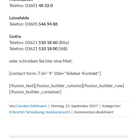
Telefon: 03601
48 32 0
Leinefelde
Telefon: 03605
546 94 88
Gotha
Telefon: 03621
510 18 60
(RAe)
Telefon: 03621
510 18 00
(StB)
oder schreiben Sie hier eine Mail:
[contact-form-7 id="4" title="Sidebar-Kontakt"]
[/fusion_text][/fusion_builder_column][/fusion_builder_row]
[/fusion_builder_container]
Von
Carsten Oehlmann
|
Montag, 25. September 2017
|
Kategorien:
für
Erbrecht / Schenkung
,
Insolvenzrecht
|
Kommentare deaktiviert
Keine
Anfechtung
der
Vergütung