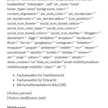
huebenthal/" linktarget="_self" pic_style="none"
hover_type="none" background_color=""
content_alignment="" pic_style_color="" pic_bordersize=""
pic_bordercolor="" pic_borderradius="" icon_position=""
social_icon_boxed="" social_icon_boxed_radius=""
social_icon_color_type="" social_icon_colors=""
social_icon_boxed_colors="" social_icon_tooltip="" blogger=""
deviantart="" digg="" dribbble="" dropbox="" facebook=""
flickr="" forrst="" googleplus="" instagram="" linkedin=""
myspace="" paypal="" pinterest="" reddit="" rss="" skype=""
soundcloud="" spotify="" tumblr="" twitter="" vimeo=""
vk="" xing="" yahoo="" yelp="" youtube="" email=""
show_custom="no" hide_on_mobile="small-visibility,medium-
visibility,large-visibility" class="" id=""]
Fachanwältin für Familienrecht
Fachanwältin für Erbrecht
Wirtschaftsmediatorin (MuCDR)
[/fusion_person]
[/fusion_text][fusion_text]
Mühlhausen