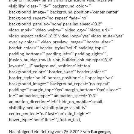
visibility“ class=““ id=““ background_color=““
background_image=““ background_position=“center center“
background_repeat=“no-repeat“ fade=“no“
background_parallax=“none“ parallax_speed=“0.3″
video_mp4=““ video_webm=““ video_ogv=““ video_url=““
video_aspect_ratio=“16:9″ video_loop=“yes“ video_mute=“yes“
overlay_color=““ video_preview_image=““ border_size=““
border_color=““ border_style=“solid“ padding_top=““
padding_bottom=““ padding_left=““ padding_right=““]
[fusion_builder_row][fusion_builder_column type=“3_4″
layout=“1_1″ background_position=“left top“
background_color=““ border_size=““ border_color=““
border_style=“solid“ border_position=“all“ spacing=“yes“
background_image=““ background_repeat=“no-repeat“
padding=““ margin_top=“0px“ margin_bottom=“0px“ class=““
id=““ animation_type=““ animation_speed=“0.3″
animation_direction=“left“ hide_on_mobile=“small-
visibility,medium-visibility,large-visibility“
center_content=“no“ last=“no“ min_height=““
hover_type=“none“ link=““][fusion_text]
Nachfolgend ein Beitrag vom 25.9.2017 von
Burgenger,