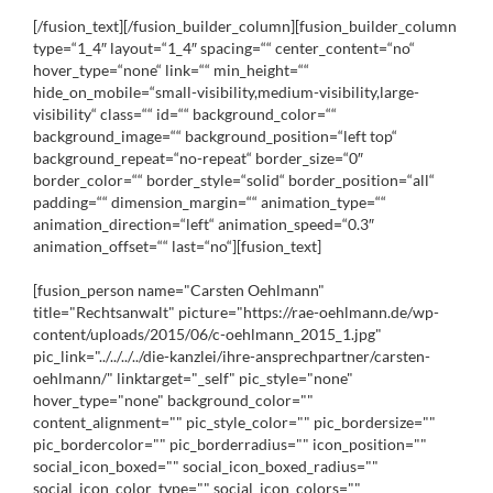
[/fusion_text][/fusion_builder_column][fusion_builder_column
type=“1_4″ layout=“1_4″ spacing=““ center_content=“no“
hover_type=“none“ link=““ min_height=““
hide_on_mobile=“small-visibility,medium-visibility,large-
visibility“ class=““ id=““ background_color=““
background_image=““ background_position=“left top“
background_repeat=“no-repeat“ border_size=“0″
border_color=““ border_style=“solid“ border_position=“all“
padding=““ dimension_margin=““ animation_type=““
animation_direction=“left“ animation_speed=“0.3″
animation_offset=““ last=“no“][fusion_text]
[fusion_person name="Carsten Oehlmann"
title="Rechtsanwalt" picture="https://rae-oehlmann.de/wp-
content/uploads/2015/06/c-oehlmann_2015_1.jpg"
pic_link="../../../../die-kanzlei/ihre-ansprechpartner/carsten-
oehlmann/" linktarget="_self" pic_style="none"
hover_type="none" background_color=""
content_alignment="" pic_style_color="" pic_bordersize=""
pic_bordercolor="" pic_borderradius="" icon_position=""
social_icon_boxed="" social_icon_boxed_radius=""
social_icon_color_type="" social_icon_colors=""