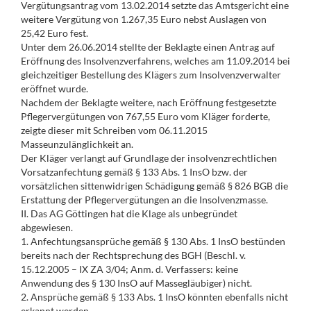
Vergütungsantrag vom 13.02.2014 setzte das Amtsgericht eine
weitere Vergütung von 1.267,35 Euro nebst Auslagen von
25,42 Euro fest.
Unter dem 26.06.2014 stellte der Beklagte einen Antrag auf
Eröffnung des Insolvenzverfahrens, welches am 11.09.2014 bei
gleichzeitiger Bestellung des Klägers zum Insolvenzverwalter
eröffnet wurde.
Nachdem der Beklagte weitere, nach Eröffnung festgesetzte
Pflegervergütungen von 767,55 Euro vom Kläger forderte,
zeigte dieser mit Schreiben vom 06.11.2015
Masseunzulänglichkeit an.
Der Kläger verlangt auf Grundlage der insolvenzrechtlichen
Vorsatzanfechtung gemäß § 133 Abs. 1 InsO bzw. der
vorsätzlichen sittenwidrigen Schädigung gemäß § 826 BGB die
Erstattung der Pflegervergütungen an die Insolvenzmasse.
II. Das AG Göttingen hat die Klage als unbegründet
abgewiesen.
1. Anfechtungsansprüche gemäß § 130 Abs. 1 InsO bestünden
bereits nach der Rechtsprechung des BGH (Beschl. v.
15.12.2005 – IX ZA 3/04; Anm. d. Verfassers: keine
Anwendung des § 130 InsO auf Massegläubiger) nicht.
2. Ansprüche gemäß § 133 Abs. 1 InsO könnten ebenfalls nicht
erkannt werden.