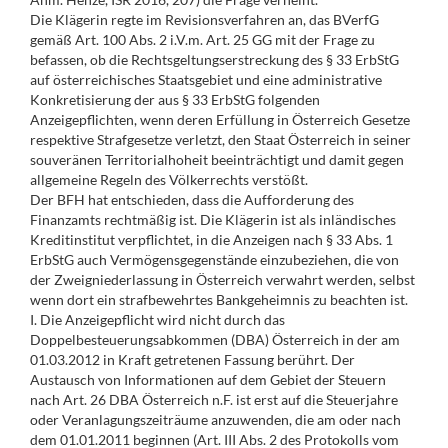
Die Klägerin regte im Revisionsverfahren an, das BVerfG
gemäß Art. 100 Abs. 2 i.V.m. Art. 25 GG mit der Frage zu
befassen, ob die Rechtsgeltungserstreckung des § 33 ErbStG
auf österreichisches Staatsgebiet und eine administrative
Konkretisierung der aus § 33 ErbStG folgenden
Anzeigepflichten, wenn deren Erfüllung in Österreich Gesetze
respektive Strafgesetze verletzt, den Staat Österreich in seiner
souveränen Territorialhoheit beeinträchtigt und damit gegen
allgemeine Regeln des Völkerrechts verstößt.
Der BFH hat entschieden, dass die Aufforderung des
Finanzamts rechtmäßig ist. Die Klägerin ist als inländisches
Kreditinstitut verpflichtet, in die Anzeigen nach § 33 Abs. 1
ErbStG auch Vermögensgegenstände einzubeziehen, die von
der Zweigniederlassung in Österreich verwahrt werden, selbst
wenn dort ein strafbewehrtes Bankgeheimnis zu beachten ist.
I. Die Anzeigepflicht wird nicht durch das
Doppelbesteuerungsabkommen (DBA) Österreich in der am
01.03.2012 in Kraft getretenen Fassung berührt. Der
Austausch von Informationen auf dem Gebiet der Steuern
nach Art. 26 DBA Österreich n.F. ist erst auf die Steuerjahre
oder Veranlagungszeiträume anzuwenden, die am oder nach
dem 01.01.2011 beginnen (Art. III Abs. 2 des Protokolls vom