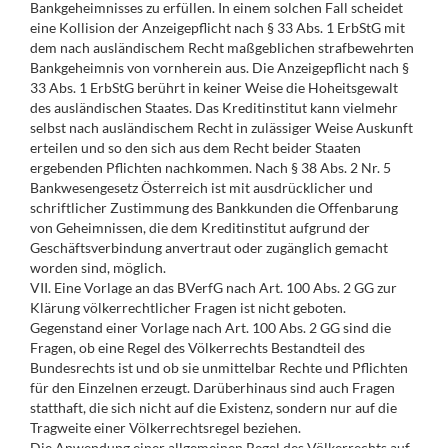
Bankgeheimnisses zu erfüllen. In einem solchen Fall scheidet
eine Kollision der Anzeigepflicht nach § 33 Abs. 1 ErbStG mit
dem nach ausländischem Recht maßgeblichen strafbewehrten
Bankgeheimnis von vornherein aus. Die Anzeigepflicht nach §
33 Abs. 1 ErbStG berührt in keiner Weise die Hoheitsgewalt
des ausländischen Staates. Das Kreditinstitut kann vielmehr
selbst nach ausländischem Recht in zulässiger Weise Auskunft
erteilen und so den sich aus dem Recht beider Staaten
ergebenden Pflichten nachkommen. Nach § 38 Abs. 2 Nr. 5
Bankwesengesetz Österreich ist mit ausdrücklicher und
schriftlicher Zustimmung des Bankkunden die Offenbarung
von Geheimnissen, die dem Kreditinstitut aufgrund der
Geschäftsverbindung anvertraut oder zugänglich gemacht
worden sind, möglich.
VII. Eine Vorlage an das BVerfG nach Art. 100 Abs. 2 GG zur
Klärung völkerrechtlicher Fragen ist nicht geboten.
Gegenstand einer Vorlage nach Art. 100 Abs. 2 GG sind die
Fragen, ob eine Regel des Völkerrechts Bestandteil des
Bundesrechts ist und ob sie unmittelbar Rechte und Pflichten
für den Einzelnen erzeugt. Darüberhinaus sind auch Fragen
statthaft, die sich nicht auf die Existenz, sondern nur auf die
Tragweite einer Völkerrechtsregel beziehen.
Die Anwendung einer allgemeinen Regel des Völkerrechts auf