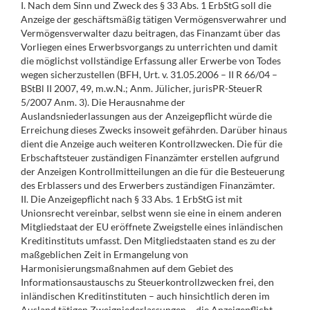
I. Nach dem Sinn und Zweck des § 33 Abs. 1 ErbStG soll die
Anzeige der geschäftsmäßig tätigen Vermögensverwahrer und
Vermögensverwalter dazu beitragen, das Finanzamt über das
Vorliegen eines Erwerbsvorgangs zu unterrichten und damit
die möglichst vollständige Erfassung aller Erwerbe von Todes
wegen sicherzustellen (BFH, Urt. v. 31.05.2006 – II R 66/04 –
BStBl II 2007, 49, m.w.N.; Anm. Jülicher, jurisPR-SteuerR
5/2007 Anm. 3). Die Herausnahme der
Auslandsniederlassungen aus der Anzeigepflicht würde die
Erreichung dieses Zwecks insoweit gefährden. Darüber hinaus
dient die Anzeige auch weiteren Kontrollzwecken. Die für die
Erbschaftsteuer zuständigen Finanzämter erstellen aufgrund
der Anzeigen Kontrollmitteilungen an die für die Besteuerung
des Erblassers und des Erwerbers zuständigen Finanzämter.
II. Die Anzeigepflicht nach § 33 Abs. 1 ErbStG ist mit
Unionsrecht vereinbar, selbst wenn sie eine in einem anderen
Mitgliedstaat der EU eröffnete Zweigstelle eines inländischen
Kreditinstituts umfasst. Den Mitgliedstaaten stand es zu der
maßgeblichen Zeit in Ermangelung von
Harmonisierungsmaßnahmen auf dem Gebiet des
Informationsaustauschs zu Steuerkontrollzwecken frei, den
inländischen Kreditinstituten – auch hinsichtlich deren im
Ausland tätigen Zweigniederlassungen – die Anzeigepflicht