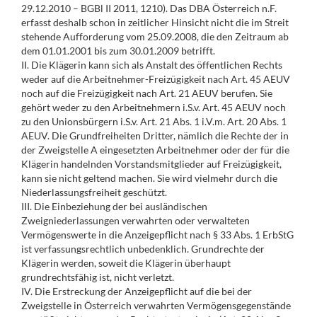
29.12.2010 – BGBl II 2011, 1210). Das DBA Österreich n.F.
erfasst deshalb schon in zeitlicher Hinsicht nicht die im Streit
stehende Aufforderung vom 25.09.2008, die den Zeitraum ab
dem 01.01.2001 bis zum 30.01.2009 betrifft.
II. Die Klägerin kann sich als Anstalt des öffentlichen Rechts
weder auf die Arbeitnehmer-Freizügigkeit nach Art. 45 AEUV
noch auf die Freizügigkeit nach Art. 21 AEUV berufen. Sie
gehört weder zu den Arbeitnehmern i.S.v. Art. 45 AEUV noch
zu den Unionsbürgern i.S.v. Art. 21 Abs. 1 i.V.m. Art. 20 Abs. 1
AEUV. Die Grundfreiheiten Dritter, nämlich die Rechte der in
der Zweigstelle A eingesetzten Arbeitnehmer oder der für die
Klägerin handelnden Vorstandsmitglieder auf Freizügigkeit,
kann sie nicht geltend machen. Sie wird vielmehr durch die
Niederlassungsfreiheit geschützt.
III. Die Einbeziehung der bei ausländischen
Zweigniederlassungen verwahrten oder verwalteten
Vermögenswerte in die Anzeigepflicht nach § 33 Abs. 1 ErbStG
ist verfassungsrechtlich unbedenklich. Grundrechte der
Klägerin werden, soweit die Klägerin überhaupt
grundrechtsfähig ist, nicht verletzt.
IV. Die Erstreckung der Anzeigepflicht auf die bei der
Zweigstelle in Österreich verwahrten Vermögensgegenstände