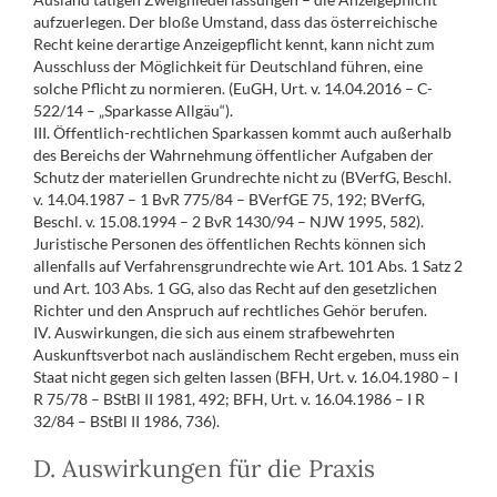
aufzuerlegen. Der bloße Umstand, dass das österreichische
Recht keine derartige Anzeigepflicht kennt, kann nicht zum
Ausschluss der Möglichkeit für Deutschland führen, eine
solche Pflicht zu normieren. (EuGH, Urt. v. 14.04.2016 – C-
522/14 – „Sparkasse Allgäu“).
III. Öffentlich-rechtlichen Sparkassen kommt auch außerhalb
des Bereichs der Wahrnehmung öffentlicher Aufgaben der
Schutz der materiellen Grundrechte nicht zu (BVerfG, Beschl.
v. 14.04.1987 – 1 BvR 775/84 – BVerfGE 75, 192; BVerfG,
Beschl. v. 15.08.1994 – 2 BvR 1430/94 – NJW 1995, 582).
Juristische Personen des öffentlichen Rechts können sich
allenfalls auf Verfahrensgrundrechte wie Art. 101 Abs. 1 Satz 2
und Art. 103 Abs. 1 GG, also das Recht auf den gesetzlichen
Richter und den Anspruch auf rechtliches Gehör berufen.
IV. Auswirkungen, die sich aus einem strafbewehrten
Auskunftsverbot nach ausländischem Recht ergeben, muss ein
Staat nicht gegen sich gelten lassen (BFH, Urt. v. 16.04.1980 – I
R 75/78 – BStBl II 1981, 492; BFH, Urt. v. 16.04.1986 – I R
32/84 – BStBl II 1986, 736).
D. Auswirkungen für die Praxis