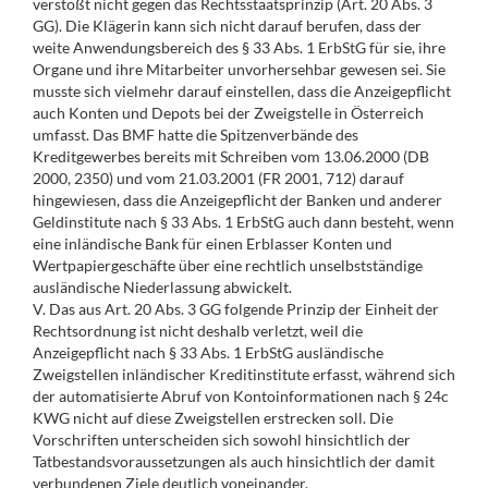
verstößt nicht gegen das Rechtsstaatsprinzip (Art. 20 Abs. 3
GG). Die Klägerin kann sich nicht darauf berufen, dass der
weite Anwendungsbereich des § 33 Abs. 1 ErbStG für sie, ihre
Organe und ihre Mitarbeiter unvorhersehbar gewesen sei. Sie
musste sich vielmehr darauf einstellen, dass die Anzeigepflicht
auch Konten und Depots bei der Zweigstelle in Österreich
umfasst. Das BMF hatte die Spitzenverbände des
Kreditgewerbes bereits mit Schreiben vom 13.06.2000 (DB
2000, 2350) und vom 21.03.2001 (FR 2001, 712) darauf
hingewiesen, dass die Anzeigepflicht der Banken und anderer
Geldinstitute nach § 33 Abs. 1 ErbStG auch dann besteht, wenn
eine inländische Bank für einen Erblasser Konten und
Wertpapiergeschäfte über eine rechtlich unselbstständige
ausländische Niederlassung abwickelt.
V. Das aus Art. 20 Abs. 3 GG folgende Prinzip der Einheit der
Rechtsordnung ist nicht deshalb verletzt, weil die
Anzeigepflicht nach § 33 Abs. 1 ErbStG ausländische
Zweigstellen inländischer Kreditinstitute erfasst, während sich
der automatisierte Abruf von Kontoinformationen nach § 24c
KWG nicht auf diese Zweigstellen erstrecken soll. Die
Vorschriften unterscheiden sich sowohl hinsichtlich der
Tatbestandsvoraussetzungen als auch hinsichtlich der damit
verbundenen Ziele deutlich voneinander.