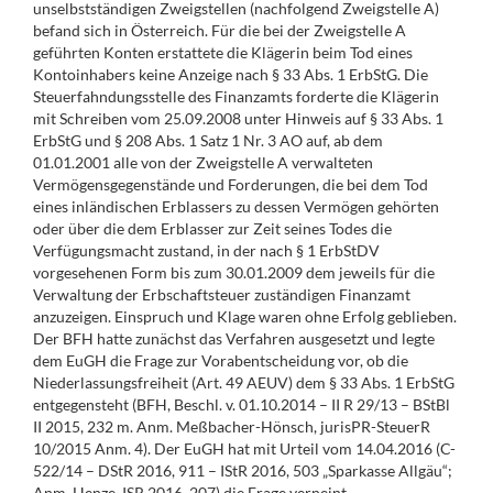
unselbstständigen Zweigstellen (nachfolgend Zweigstelle A)
befand sich in Österreich. Für die bei der Zweigstelle A
geführten Konten erstattete die Klägerin beim Tod eines
Kontoinhabers keine Anzeige nach § 33 Abs. 1 ErbStG. Die
Steuerfahndungsstelle des Finanzamts forderte die Klägerin
mit Schreiben vom 25.09.2008 unter Hinweis auf § 33 Abs. 1
ErbStG und § 208 Abs. 1 Satz 1 Nr. 3 AO auf, ab dem
01.01.2001 alle von der Zweigstelle A verwalteten
Vermögensgegenstände und Forderungen, die bei dem Tod
eines inländischen Erblassers zu dessen Vermögen gehörten
oder über die dem Erblasser zur Zeit seines Todes die
Verfügungsmacht zustand, in der nach § 1 ErbStDV
vorgesehenen Form bis zum 30.01.2009 dem jeweils für die
Verwaltung der Erbschaftsteuer zuständigen Finanzamt
anzuzeigen. Einspruch und Klage waren ohne Erfolg geblieben.
Der BFH hatte zunächst das Verfahren ausgesetzt und legte
dem EuGH die Frage zur Vorabentscheidung vor, ob die
Niederlassungsfreiheit (Art. 49 AEUV) dem § 33 Abs. 1 ErbStG
entgegensteht (BFH, Beschl. v. 01.10.2014 – II R 29/13 – BStBl
II 2015, 232 m. Anm. Meßbacher-Hönsch, jurisPR-SteuerR
10/2015 Anm. 4). Der EuGH hat mit Urteil vom 14.04.2016 (C-
522/14 – DStR 2016, 911 – IStR 2016, 503 „Sparkasse Allgäu“;
Anm. Henze, ISR 2016, 207) die Frage verneint.