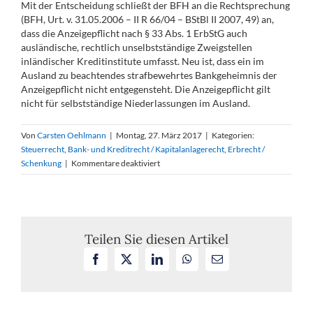
Mit der Entscheidung schließt der BFH an die Rechtsprechung
(BFH, Urt. v. 31.05.2006 – II R 66/04 – BStBl II 2007, 49) an,
dass die Anzeigepflicht nach § 33 Abs. 1 ErbStG auch
ausländische, rechtlich unselbstständige Zweigstellen
inländischer Kreditinstitute umfasst. Neu ist, dass ein im
Ausland zu beachtendes strafbewehrtes Bankgeheimnis der
Anzeigepflicht nicht entgegensteht. Die Anzeigepflicht gilt
nicht für selbstständige Niederlassungen im Ausland.
Von
Carsten Oehlmann
|
Montag, 27. März 2017
|
Kategorien:
Steuerrecht
,
Bank- und Kreditrecht / Kapitalanlagerecht
,
Erbrecht /
für
Schenkung
|
Kommentare deaktiviert
Erbschaftsteuerrechtliche
Anzeigepflicht
eines
inländischen
Kreditinstituts
Teilen Sie diesen Artikel
mit
Facebook
X
LinkedIn
WhatsApp
E-
Zweigniederlassung
Mail
im
Ausland
bei