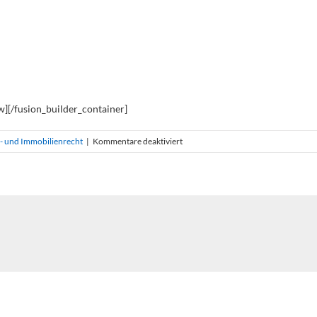
w][/fusion_builder_container]
für
- und Immobilienrecht
|
Kommentare deaktiviert
BGH,
Verhandlungstermin
wegen
Birken
auf
dem
Nachbargrundstück
am
5.
Juli
2019