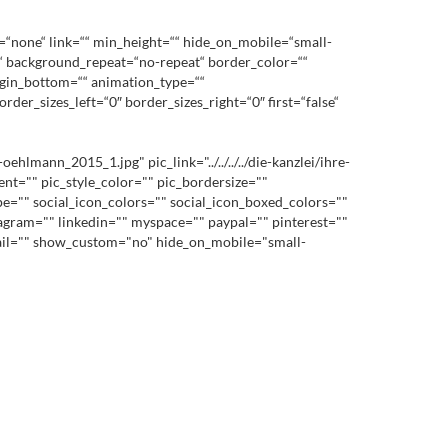
=“none“ link=““ min_height=““ hide_on_mobile=“small-
top“ background_repeat=“no-repeat“ border_color=““
rgin_bottom=““ animation_type=““
der_sizes_left=“0″ border_sizes_right=“0″ first=“false“
ann_2015_1.jpg" pic_link="../../../../die-kanzlei/ihre-
nt="" pic_style_color="" pic_bordersize=""
pe="" social_icon_colors="" social_icon_boxed_colors=""
stagram="" linkedin="" myspace="" paypal="" pinterest=""
mail="" show_custom="no" hide_on_mobile="small-