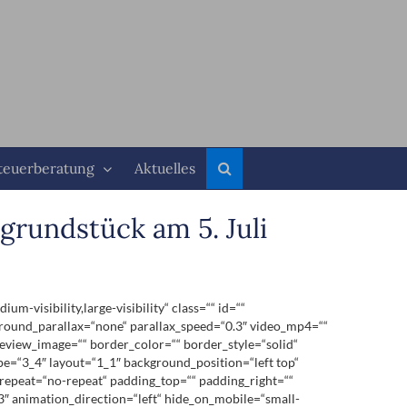
teuerberatung
Aktuelles
rundstück am 5. Juli
visibility,large-visibility“ class=““ id=““
round_parallax=“none“ parallax_speed=“0.3″ video_mp4=““
eview_image=““ border_color=““ border_style=“solid“
pe=“3_4″ layout=“1_1″ background_position=“left top“
repeat=“no-repeat“ padding_top=““ padding_right=““
″ animation_direction=“left“ hide_on_mobile=“small-