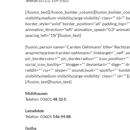
Telefax (0721) 159-5501
[/fusion_text][/fusion_builder_column][fusion_builder_co
visibility,medium-visibility,large-visibility“ class=““ i
border_style=“solid“ border_position=“all“ padding_top=
animation_direction=“left“ animation_speed=“0.3″ animatio
spacing_left=“1%“][fusion_text]
[fusion_person name="Carsten Oehlmann" title="Rechtsanwa
ansprechpartner/carsten-oehlmann/" linktarget="_self" p
pic_bordercolor="" pic_borderradius="" icon_position="" 
social_icon_tooltip="" blogger="" deviantart="" digg="" d
reddit="" rss="" skype="" soundcloud="" spotify="" tumb
visibility,medium-visibility,large-visibility" class="" id=""]
[/fusion_text][fusion_text]
Mühlhausen
Telefon: 03601
48 32 0
Leinefelde
Telefon: 03605
546 94 88
Gotha