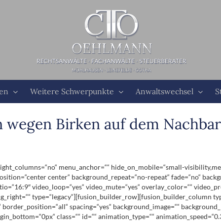
ten
Weitere Schwerpunkte
Anwaltswechsel
S
 wegen Birken auf dem Nachbarg
ht_columns=“no“ menu_anchor=““ hide_on_mobile=“small-visibility,medium-
ition=“center center“ background_repeat=“no-repeat“ fade=“no“ backg
tio=“16:9″ video_loop=“yes“ video_mute=“yes“ overlay_color=““ video_pr
_right=““ type=“legacy“][fusion_builder_row][fusion_builder_column ty
“ border_position=“all“ spacing=“yes“ background_image=““ background_
in_bottom=“0px“ class=““ id=““ animation_type=““ animation_speed=“0.3