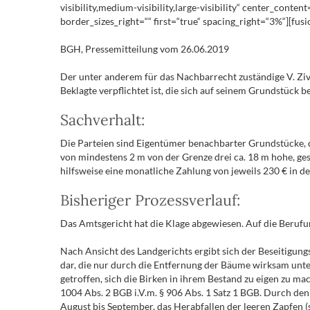
visibility,medium-visibility,large-visibility“ center_conte
border_sizes_right=““ first=“true“ spacing_right=“3%“][fusi
BGH, Pressemitteilung vom 26.06.2019
Der unter anderem für das Nachbarrecht zuständige V. Ziv
Beklagte verpflichtet ist, die sich auf seinem Grundstück be
Sachverhalt:
Die Parteien sind Eigentümer benachbarter Grundstücke,
von mindestens 2 m von der Grenze drei ca. 18 m hohe, g
hilfsweise eine monatliche Zahlung von jeweils 230 € in 
Bisheriger Prozessverlauf:
Das Amtsgericht hat die Klage abgewiesen. Auf die Berufun
Nach Ansicht des Landgerichts ergibt sich der Beseitigun
dar, die nur durch die Entfernung der Bäume wirksam unt
getroffen, sich die Birken in ihrem Bestand zu eigen zu m
1004 Abs. 2 BGB i.V.m. § 906 Abs. 1 Satz 1 BGB. Durch de
August bis September, das Herabfallen der leeren Zapfen 