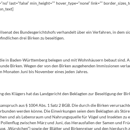
nt=“no“ last=“false“ min_height=““ hover_type=“none“ link=““ border_sizes
on_text]
ilsenat des Bundesgerichtshofs verhandelt über ein Verfahren, in dem s
findlichen drei Birken zu beseitigen.
 die in Baden-Württemberg belegen und mit Wohnhäusern bebaut sind. A
esunde Birken. Wegen der von den Birken ausgehenden Immissionen verl
den Monaten Juni bis November eines jeden Jahres.
g des Klägers hat das Landgericht den Beklagten zur Beseitigung der Birk
gsanspruch aus § 1004 Abs. 1 Satz 2 BGB. Die durch die Birken verursach
erbunden werden könne. Die Einwirkungen seien dem Beklagten als Störe
achen und als Lebensraum und Nahrungsquelle für Vögel und Insekten zu e
n Pollenflug zwischen März und Juni, das Herausfallen der Samen und Fr
(sog. „Würstchen“) sowie der Blätter und Birkenreiser und den hierdurch