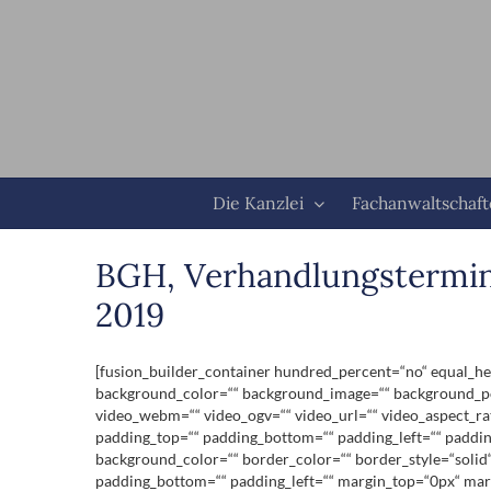
Zum
Inhalt
springen
Die Kanzlei
Fachanwaltschaf
BGH, Verhandlungstermin
2019
[fusion_builder_container hundred_percent=“no“ equal_heig
background_color=““ background_image=““ background_pos
video_webm=““ video_ogv=““ video_url=““ video_aspect_ra
padding_top=““ padding_bottom=““ padding_left=““ padding
background_color=““ border_color=““ border_style=“solid
padding_bottom=““ padding_left=““ margin_top=“0px“ marg