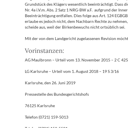
Grundstück des Klägers wesentlich beeinträchtigt. Dass d
Nr. 4a i.V.m. Abs. 2 Satz 1 NRG-BW a.F. aufgrund der Inner
Beeinträchtigung entfallen. Dies folge aus Art. 124 EGBGB
erlaube es jedoch nicht, dem Nachbarn Rechte zu nehmen, 
scheide aus, weil der Birkenbewuchs nicht ortsüblich sei.
Mit der von dem Landgericht zugelassenen Revision möchte 
Vorinstanzen:
AG Maulbronn – Urteil vom 13. November 2015 – 2 C 42
LG Karlsruhe – Urteil vom 1. August 2018 – 19 S 3/16
Karlsruhe, den 26. Juni 2019
Pressestelle des Bundesgerichtshofs
76125 Karlsruhe
Telefon (0721) 159-5013