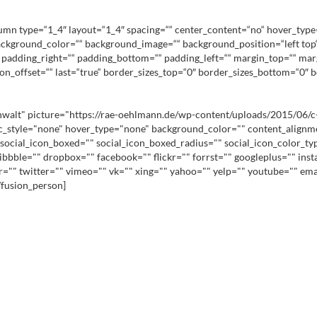
lumn type=“1_4″ layout=“1_4″ spacing=““ center_content=“no“ hover_type
d=““ background_color=““ background_image=““ background_position=“left 
““ padding_right=““ padding_bottom=““ padding_left=““ margin_top=““ ma
n_offset=““ last=“true“ border_sizes_top=“0″ border_sizes_bottom=“0″ bor
lt" picture="https://rae-oehlmann.de/wp-content/uploads/2015/06/c-oehlm
ic_style="none" hover_type="none" background_color="" content_alignme
social_icon_boxed="" social_icon_boxed_radius="" social_icon_color_ty
ribbble="" dropbox="" facebook="" flickr="" forrst="" googleplus="" in
lr="" twitter="" vimeo="" vk="" xing="" yahoo="" yelp="" youtube="" e
[/fusion_person]