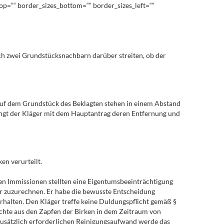
_top=““ border_sizes_bottom=““ border_sizes_left=““
ich zwei Grundstücksnachbarn darüber streiten, ob der
uf dem Grundstück des Beklagten stehen in einem Abstand
angt der Kläger mit dem Hauptantrag deren Entfernung und
en verurteilt.
ten Immissionen stellten eine Eigentumsbeeinträchtigung
r zuzurechnen. Er habe die bewusste Entscheidung
rhalten. Den Kläger treffe keine Duldungspflicht gemäß §
üchte aus den Zapfen der Birken in dem Zeitraum von
 zusätzlich erforderlichen Reinigungsaufwand werde das