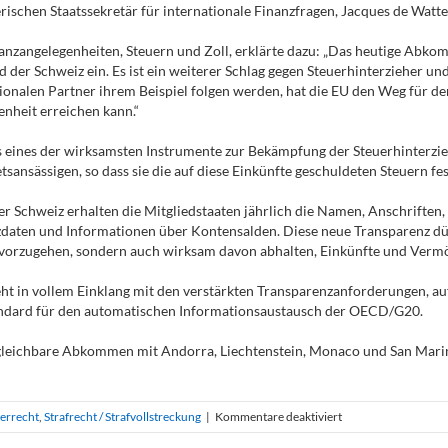
ischen Staatssekretär für internationale Finanzfragen, Jacques de Wattev
nzangelegenheiten, Steuern und Zoll, erklärte dazu: „Das heutige Abkomm
r Schweiz ein. Es ist ein weiterer Schlag gegen Steuerhinterzieher und 
ationalen Partner ihrem Beispiel folgen werden, hat die EU den Weg für 
enheit erreichen kann.“
s eines der wirksamsten Instrumente zur Bekämpfung der Steuerhinterzie
sansässigen, so dass sie die auf diese Einkünfte geschuldeten Steuern f
chweiz erhalten die Mitgliedstaaten jährlich die Namen, Anschriften,
aten und Informationen über Kontensalden. Diese neue Transparenz dürf
e vorzugehen, sondern auch wirksam davon abhalten, Einkünfte und Vermö
in vollem Einklang mit den verstärkten Transparenzanforderungen, auf d
andard für den automatischen Informationsaustausch der OECD/G20.
leichbare Abkommen mit Andorra, Liechtenstein, Monaco und San Marino 
für
errecht
,
Strafrecht / Strafvollstreckung
|
Kommentare deaktiviert
Bekämpfung