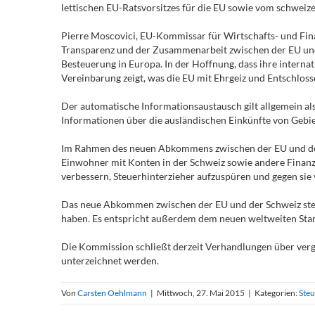
lettischen EU-Ratsvorsitzes für die EU sowie vom schweizer
Pierre Moscovici, EU-Kommissar für Wirtschafts- und Fina
Transparenz und der Zusammenarbeit zwischen der EU und de
Besteuerung in Europa. In der Hoffnung, dass ihre intern
Vereinbarung zeigt, was die EU mit Ehrgeiz und Entschloss
Der automatische Informationsaustausch gilt allgemein al
Informationen über die ausländischen Einkünfte von Gebiet
Im Rahmen des neuen Abkommens zwischen der EU und der S
Einwohner mit Konten in der Schweiz sowie andere Finanzd
verbessern, Steuerhinterzieher aufzuspüren und gegen si
Das neue Abkommen zwischen der EU und der Schweiz steht 
haben. Es entspricht außerdem dem neuen weltweiten St
Die Kommission schließt derzeit Verhandlungen über verg
unterzeichnet werden.
Von
Carsten Oehlmann
|
Mittwoch, 27. Mai 2015
|
Kategorien:
Steu