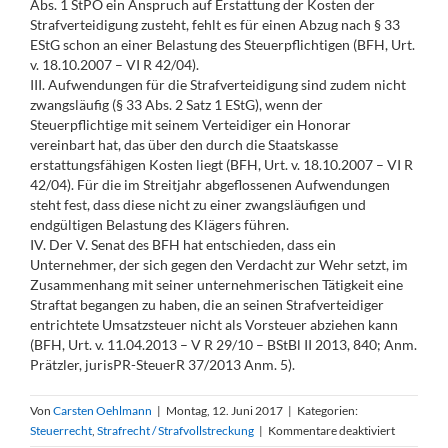
Abs. 1 StPO ein Anspruch auf Erstattung der Kosten der
Strafverteidigung zusteht, fehlt es für einen Abzug nach § 33
EStG schon an einer Belastung des Steuerpflichtigen (BFH, Urt.
v. 18.10.2007 – VI R 42/04).
III. Aufwendungen für die Strafverteidigung sind zudem nicht
zwangsläufig (§ 33 Abs. 2 Satz 1 EStG), wenn der
Steuerpflichtige mit seinem Verteidiger ein Honorar
vereinbart hat, das über den durch die Staatskasse
erstattungsfähigen Kosten liegt (BFH, Urt. v. 18.10.2007 – VI R
42/04). Für die im Streitjahr abgeflossenen Aufwendungen
steht fest, dass diese nicht zu einer zwangsläufigen und
endgültigen Belastung des Klägers führen.
IV. Der V. Senat des BFH hat entschieden, dass ein
Unternehmer, der sich gegen den Verdacht zur Wehr setzt, im
Zusammenhang mit seiner unternehmerischen Tätigkeit eine
Straftat begangen zu haben, die an seinen Strafverteidiger
entrichtete Umsatzsteuer nicht als Vorsteuer abziehen kann
(BFH, Urt. v. 11.04.2013 – V R 29/10 – BStBl II 2013, 840; Anm.
Prätzler, jurisPR-SteuerR 37/2013 Anm. 5).
Von
Carsten Oehlmann
|
Montag, 12. Juni 2017
|
Kategorien:
für
Steuerrecht
,
Strafrecht / Strafvollstreckung
|
Kommentare deaktiviert