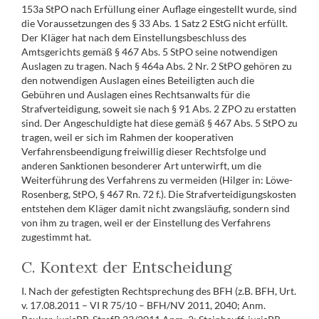
153a StPO nach Erfüllung einer Auflage eingestellt wurde, sind
die Voraussetzungen des § 33 Abs. 1 Satz 2 EStG nicht erfüllt.
Der Kläger hat nach dem Einstellungsbeschluss des
Amtsgerichts gemäß § 467 Abs. 5 StPO seine notwendigen
Auslagen zu tragen. Nach § 464a Abs. 2 Nr. 2 StPO gehören zu
den notwendigen Auslagen eines Beteiligten auch die
Gebühren und Auslagen eines Rechtsanwalts für die
Strafverteidigung, soweit sie nach § 91 Abs. 2 ZPO zu erstatten
sind. Der Angeschuldigte hat diese gemäß § 467 Abs. 5 StPO zu
tragen, weil er sich im Rahmen der kooperativen
Verfahrensbeendigung freiwillig dieser Rechtsfolge und
anderen Sanktionen besonderer Art unterwirft, um die
Weiterführung des Verfahrens zu vermeiden (Hilger in: Löwe-
Rosenberg, StPO, § 467 Rn. 72 f.). Die Strafverteidigungskosten
entstehen dem Kläger damit nicht zwangsläufig, sondern sind
von ihm zu tragen, weil er der Einstellung des Verfahrens
zugestimmt hat.
C. Kontext der Entscheidung
I. Nach der gefestigten Rechtsprechung des BFH (z.B. BFH, Urt.
v. 17.08.2011 – VI R 75/10 – BFH/NV 2011, 2040; Anm.