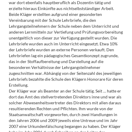
war dort ebenfalls hauptberuflich als Dozentin tätig und
erzielte hieraus Einkünfte aus nichtselbstständiger Arbeit.
Beide Kläger erstellten aufgrund einer gesonderten
Vereinbarung mit der Schule Lehrbriefe, die den
Lehrgangsteilnehmern der Schule neben dem Unterricht und
anderen Lernmitteln zur Vertiefung und Prüfungsvorbereitung
unentgeltlich von dieser zur Verfügung gestellt wurden. Die
Lehrbriefe wurden auch im Unterricht eingesetzt. Etwa 10%
der Lehrbriefe wurden an externe Personen verkauft. Den
Lehrbriefen lag ein pädagogisches Gesamtkonzept zugrunde,
das in der Stoffaufbereitung und Darstellung auf die
besonderen Verhältnisse der Lehrgangsteilnehmer
zugeschnitten war. Abhängig von der Seitenzahl des jeweiligen
Lehrbriefs bezahlte die Schule den Klägern Honorare für deren
Erstellung.
Der Kläger war als Beamter an der Schule tätig. Seit … hatte er
dort das Amt des stellvertretenden Direktors inne und war als
solcher Abwesenheitsvertreter des Direktors mit allen daraus
resultierenden Rechten und Pflichten. Ihm wurde von der
Staatsanwaltschaft vorgeworfen, durch zwei Handlungen in
den Jahren 2006 und 2009 jeweils eine Untreue und im Jahr
2007 eine Urkundenfälschung begangen zu haben. Der Kläger