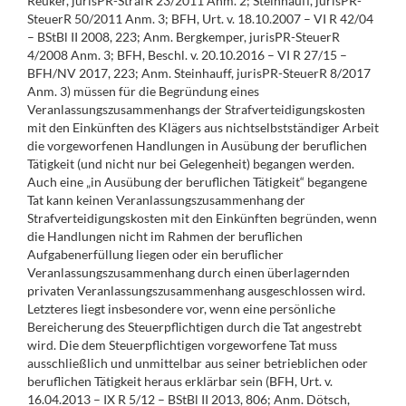
Reuker, jurisPR-StrafR 23/2011 Anm. 2; Steinhauff, jurisPR-
SteuerR 50/2011 Anm. 3; BFH, Urt. v. 18.10.2007 – VI R 42/04
– BStBl II 2008, 223; Anm. Bergkemper, jurisPR-SteuerR
4/2008 Anm. 3; BFH, Beschl. v. 20.10.2016 – VI R 27/15 –
BFH/NV 2017, 223; Anm. Steinhauff, jurisPR-SteuerR 8/2017
Anm. 3) müssen für die Begründung eines
Veranlassungszusammenhangs der Strafverteidigungskosten
mit den Einkünften des Klägers aus nichtselbstständiger Arbeit
die vorgeworfenen Handlungen in Ausübung der beruflichen
Tätigkeit (und nicht nur bei Gelegenheit) begangen werden.
Auch eine „in Ausübung der beruflichen Tätigkeit“ begangene
Tat kann keinen Veranlassungszusammenhang der
Strafverteidigungskosten mit den Einkünften begründen, wenn
die Handlungen nicht im Rahmen der beruflichen
Aufgabenerfüllung liegen oder ein beruflicher
Veranlassungszusammenhang durch einen überlagernden
privaten Veranlassungszusammenhang ausgeschlossen wird.
Letzteres liegt insbesondere vor, wenn eine persönliche
Bereicherung des Steuerpflichtigen durch die Tat angestrebt
wird. Die dem Steuerpflichtigen vorgeworfene Tat muss
ausschließlich und unmittelbar aus seiner betrieblichen oder
beruflichen Tätigkeit heraus erklärbar sein (BFH, Urt. v.
16.04.2013 – IX R 5/12 – BStBl II 2013, 806; Anm. Dötsch,