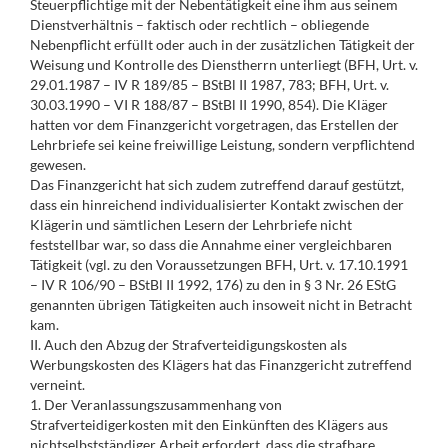
Steuerpflichtige mit der Nebentätigkeit eine ihm aus seinem
Dienstverhältnis – faktisch oder rechtlich – obliegende
Nebenpflicht erfüllt oder auch in der zusätzlichen Tätigkeit der
Weisung und Kontrolle des Dienstherrn unterliegt (BFH, Urt. v.
29.01.1987 – IV R 189/85 – BStBl II 1987, 783; BFH, Urt. v.
30.03.1990 – VI R 188/87 – BStBl II 1990, 854). Die Kläger
hatten vor dem Finanzgericht vorgetragen, das Erstellen der
Lehrbriefe sei keine freiwillige Leistung, sondern verpflichtend
gewesen.
Das Finanzgericht hat sich zudem zutreffend darauf gestützt,
dass ein hinreichend individualisierter Kontakt zwischen der
Klägerin und sämtlichen Lesern der Lehrbriefe nicht
feststellbar war, so dass die Annahme einer vergleichbaren
Tätigkeit (vgl. zu den Voraussetzungen BFH, Urt. v. 17.10.1991
– IV R 106/90 – BStBl II 1992, 176) zu den in § 3 Nr. 26 EStG
genannten übrigen Tätigkeiten auch insoweit nicht in Betracht
kam.
II. Auch den Abzug der Strafverteidigungskosten als
Werbungskosten des Klägers hat das Finanzgericht zutreffend
verneint.
1. Der Veranlassungszusammenhang von
Strafverteidigerkosten mit den Einkünften des Klägers aus
nichtselbstständiger Arbeit erfordert, dass die strafbare