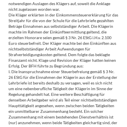
notwendigen Auslagen des Klägers auf, soweit die Anklage
nicht zugelassen worden war.
Die Kläger erklärten in der Einkommensteuererklärung für das
Streitjahr für die von der Schule für die Lehrbriefe gezahlten
Beträge Einnahmen aus selbstständiger Arbeit. Die Klägerin
machte im Rahmen der Einkünfteermittlung geltend, die
erzielten Honorare seien gemäß § 3 Nr. 26 EStG i.H.v. 2.100
Euro steuerbefreit. Der Kläger machte bei den Einkünften aus
nichtselbstständiger Arbeit Aufwendungen für
Strafverteidigungskosten geltend. Dem folgte das beklagte
Finanzamt nicht. Klage und Revision der Kläger hatten keinen
Erfolg. Der BFH führte zu Begründung aus:
I. Die Inanspruchnahme einer Steuerbefreiung gemäß § 3 Nr.
26 EStG für die Einnahmen der Klägerin aus der Erstellung der
Lehrbriefe ist bereits deshalb zu versagen, weil es sich nicht
um eine nebenberufliche Tätigkeit der Klägerin im Sinne der
Regelung gehandelt hat. Eine weitere Beschäftigung für
denselben Arbeitgeber wird als Teil einer nichtselbstständigen
Haupttätigkeit angesehen, wenn zwischen beiden Tätigkeiten
ein unmittelbarer Zusammenhang besteht. Ein solcher
Zusammenhang mit einem bestehenden Dienstverhältnis ist
(nur) anzunehmen, wenn beide Tätigkeiten gleichartig sind, der