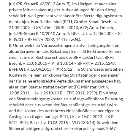
jurisPR-SteuerR 42/2013 Anm. 5). Im Übrigen ist auch eine
private Mitveranlassung der Aufwendungen für den Abzug
schädlich, weil gemischt veranlasste Strafverteidigungskosten
nicht objektiv aufteilbar sind (BFH, Großer Senat, Beschl. v.
21.09.2009 – GrS 1/06 – BStBl II 2010, 672; Anm. Dötsch,
jurisPR-SteuerR 10/2010 Anm. 1; BFH, Urt. v. 12.06.2002 – XI
R 35/01 – BFH/NV 2002, 1441 m.w.N.).
II. Unter welchen Voraussetzungen Strafverteidigungskosten
als außergewöhnliche Belastung i.S.d. § 33 EStG anzuerkennen
sind, ist in der Rechtsprechung des BFH geklärt (vgl. BFH,
Beschl. v. 10.06.2015 – VI B 133/14 – BFH/NV 2015, 1247;
BFH, Urt. v. 16.04.2013 – IX R 5/12). Im Strafprozess entstehen
Kosten nur einem sanktionierten Straftäter oder demjenigen,
der für seine erfolgreiche Verteidigung mehr ausgegeben hat,
als er vom Staat erstattet bekommt (FG Münster, Urt. v.
19.08.2011 – 14 K 2610/10 E – EFG 2011, 2059). Ein Abzug
von Strafverteidigungskosten als außergewöhnliche Belastung
scheidet aber aus, wenn der Steuerpflichtige verurteilt wird
und die Kosten des Verfahrens einschließlich seiner eigenen
Auslagen zu tragen hat (vgl. BFH, Urt. v. 16.04.2013 – IX R
5/12; BFH, Beschl. v. 10.06.2015 – VI B 133/14). Soweit dem
Steuerpflichtigen aufgrund eines Freispruchs gemäß § 467