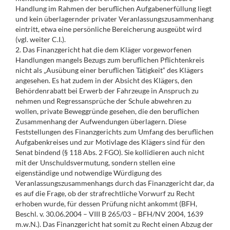
Handlung im Rahmen der beruflichen Aufgabenerfüllung liegt
und kein überlagernder privater Veranlassungszusammenhang
eintritt, etwa eine persönliche Bereicherung ausgeübt wird
(vgl. weiter C.I.).
2. Das Finanzgericht hat die dem Kläger vorgeworfenen
Handlungen mangels Bezugs zum beruflichen Pflichtenkreis
nicht als „Ausübung einer beruflichen Tätigkeit“ des Klägers
angesehen. Es hat zudem in der Absicht des Klägers, den
Behördenrabatt bei Erwerb der Fahrzeuge in Anspruch zu
nehmen und Regressansprüche der Schule abwehren zu
wollen, private Beweggründe gesehen, die den beruflichen
Zusammenhang der Aufwendungen überlagern. Diese
Feststellungen des Finanzgerichts zum Umfang des beruflichen
Aufgabenkreises und zur Motivlage des Klägers sind für den
Senat bindend (§ 118 Abs. 2 FGO). Sie kollidieren auch nicht
mit der Unschuldsvermutung, sondern stellen eine
eigenständige und notwendige Würdigung des
Veranlassungszusammenhangs durch das Finanzgericht dar, da
es auf die Frage, ob der strafrechtliche Vorwurf zu Recht
erhoben wurde, für dessen Prüfung nicht ankommt (BFH,
Beschl. v. 30.06.2004 – VIII B 265/03 – BFH/NV 2004, 1639
m.w.N.). Das Finanzgericht hat somit zu Recht einen Abzug der