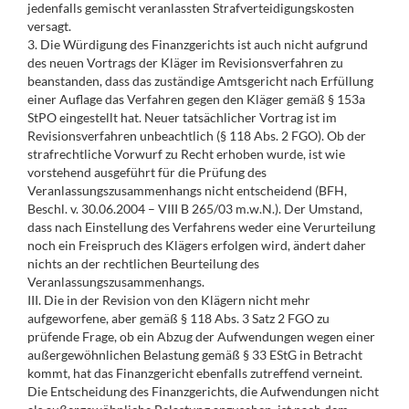
jedenfalls gemischt veranlassten Strafverteidigungskosten
versagt.
3. Die Würdigung des Finanzgerichts ist auch nicht aufgrund
des neuen Vortrags der Kläger im Revisionsverfahren zu
beanstanden, dass das zuständige Amtsgericht nach Erfüllung
einer Auflage das Verfahren gegen den Kläger gemäß § 153a
StPO eingestellt hat. Neuer tatsächlicher Vortrag ist im
Revisionsverfahren unbeachtlich (§ 118 Abs. 2 FGO). Ob der
strafrechtliche Vorwurf zu Recht erhoben wurde, ist wie
vorstehend ausgeführt für die Prüfung des
Veranlassungszusammenhangs nicht entscheidend (BFH,
Beschl. v. 30.06.2004 – VIII B 265/03 m.w.N.). Der Umstand,
dass nach Einstellung des Verfahrens weder eine Verurteilung
noch ein Freispruch des Klägers erfolgen wird, ändert daher
nichts an der rechtlichen Beurteilung des
Veranlassungszusammenhangs.
III. Die in der Revision von den Klägern nicht mehr
aufgeworfene, aber gemäß § 118 Abs. 3 Satz 2 FGO zu
prüfende Frage, ob ein Abzug der Aufwendungen wegen einer
außergewöhnlichen Belastung gemäß § 33 EStG in Betracht
kommt, hat das Finanzgericht ebenfalls zutreffend verneint.
Die Entscheidung des Finanzgerichts, die Aufwendungen nicht