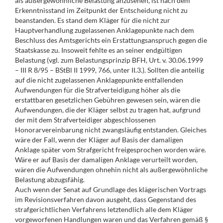
als außergewöhnliche Belastung anzusehen, ist nach dem
Erkenntnisstand im Zeitpunkt der Entscheidung nicht zu
beanstanden. Es stand dem Kläger für die nicht zur
Hauptverhandlung zugelassenen Anklagepunkte nach dem
Beschluss des Amtsgerichts ein Erstattungsanspruch gegen die
Staatskasse zu. Insoweit fehlte es an seiner endgültigen
Belastung (vgl. zum Belastungsprinzip BFH, Urt. v. 30.06.1999
– III R 8/95 – BStBl II 1999, 766, unter II.3.). Sollten die anteilig
auf die nicht zugelassenen Anklagepunkte entfallenden
Aufwendungen für die Strafverteidigung höher als die
erstattbaren gesetzlichen Gebühren gewesen sein, wären die
Aufwendungen, die der Kläger selbst zu tragen hat, aufgrund
der mit dem Strafverteidiger abgeschlossenen
Honorarvereinbarung nicht zwangsläufig entstanden. Gleiches
wäre der Fall, wenn der Kläger auf Basis der damaligen
Anklage später vom Strafgericht freigesprochen worden wäre.
Wäre er auf Basis der damaligen Anklage verurteilt worden,
wären die Aufwendungen ohnehin nicht als außergewöhnliche
Belastung abzugsfähig.
Auch wenn der Senat auf Grundlage des klägerischen Vortrags
im Revisionsverfahren davon ausgeht, dass Gegenstand des
strafgerichtlichen Verfahrens letztendlich alle dem Kläger
vorgeworfenen Handlungen waren und das Verfahren gemäß §