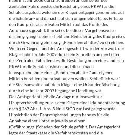
habe im Jahr 2006 durch Schreiben an den Leiter des
Zentralen Fahrdienstes die Bestellung eines PKW für die
Schule ausgelöst, welchen der Kläger entgegengenommen, auf
die Schule an- und danach auf sich umgemeldet habe. Er habe
den Kaufpreis aus privaten Mitteln auf das Konto des
Autohauses gezahlt. Ihm sei es bei dieser Vorgehensweise
darum gegangen, eine erhebliche Reduzierung des Kaufpreises
durch Gewährung eines sog. „Behördenrabattes“ zu erreichen.
Weiterer Gegenstand der Anklageschrift war der Vorwurf, der
Kläger habe im Jahr 2009 durch ein Schreiben an den Leiter
des Zentralen Fahrdienstes die Bestellung noch eines anderen
PKW für die Schule auslösen und diesen nach
Inanspruchnahme eines „Behördenrabattes“ aus eigenen
Mitteln bezahlen und privat nutzen wollen. Schließlich warf
die Staatsanwaltschaft dem Kläger eine Urkundenfälschung
durch eine im Jahr 2007 begangene Handlung vor.
Das Amtsgericht ließ die Anklage nur insoweit zur
Hauptverhandlung zu, als dem Kläger eine Urkundenfälschung
nach § 267 Abs. 1, Abs. 3 Nr. 4 StGB zur Last gelegt wurde.
Hinsichtlich der Fahrzeugbestellungen habe es für die
Annahme einer Untreue jeweils an einem
(Gefährdungs-)Schaden der Schule gefehlt. Das Amtsgericht
legte der Staatskasse die Verfahrenskosten und die