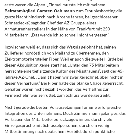
erste waren die Alpen. „Einmal musste ich mit meinem
zum Troubleshooting die
Beiratsmitglied Carsten Oehlmann
ganze Nacht hindurch nach Arcene fahren, bei geschlossener
Schneedecke“, sagt der Chef der AZ Gruppe, eines
Armaturenherstellers in der Nähe von Frankfurt mit 250
Mitarbeitern. „Das werde ich so schnell nicht vergessen.“
Inzwischen weiß er, dass sich das Wagnis gelohnt hat, seinen
Zulieferer nordöstlich von Mailand zu übernehmen, den
Elektromotorhersteller Fiber. Weil er auch die zweite Hürde bei
dieser Akquisition gemeistert hat. „Unter den 75 Mitarbeitern
herrschte eine tief sitzende Kultur des Misstrauens“, sagt der 45-
jährige AZ-Chef. „Damit haben wir zwar gerechnet, aber nicht in
dieser Verhärtung.“ Bei Fiber hatte das blanke Chaos geherrscht,
Gehälter waren nicht gezahlt worden, das Verhältnis zur
Firmenchefin war zerrüttet, zum Schluss wurde gestreikt.
Nicht gerade die besten Voraussetzungen für eine erfolgreiche
Integration des Unternehmens. Doch Zimmermann gelang es, das
Vertrauen der Mitarbeiter zurückzugewinnen: durch viele
Einzelgespräche mit Schlüsselpersonen, durch ein wenig
Mitbestimmung nach deutschem Vorbild, durch pünktliche