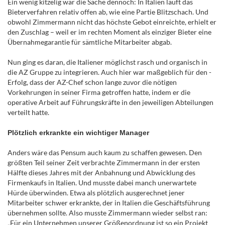
Ein wenig kitzelig war die Sache dennoch: In Italien läuft das
Bieterverfahren relativ offen ab, wie eine Partie Blitzschach. Und
obwohl Zimmermann nicht das höchste Gebot einreichte, erhielt er
den Zuschlag – weil er im rechten Moment als einziger Bieter eine
Übernahmegarantie für sämtliche Mitarbeiter abgab.
Nun ging es daran, die Italiener möglichst rasch und organisch in
die AZ Gruppe zu integrieren. Auch hier war maßgeblich für den ­
Erfolg, dass der AZ-Chef schon lange zuvor die nötigen
Vorkehrungen in seiner Firma getroffen hatte, indem er die
operative Arbeit auf Führungskräfte in den jeweiligen Abteilungen
verteilt hatte.
Plötzlich erkrankte ein wichtiger Manager
Anders wäre das Pensum auch kaum zu schaffen gewesen. Den
größten Teil seiner Zeit verbrachte Zimmermann in der ersten
Hälfte dieses Jahres mit der Anbahnung und Abwicklung des
Firmenkaufs in Italien. Und musste dabei manch unerwartete
Hürde überwinden. Etwa als plötzlich ausgerechnet jener
Mitarbeiter schwer erkrankte, der in Italien die Geschäftsführung
übernehmen sollte. Also musste Zimmermann wieder selbst ran:
„Für ein Unternehmen unserer Größenordnung ist so ein Projekt