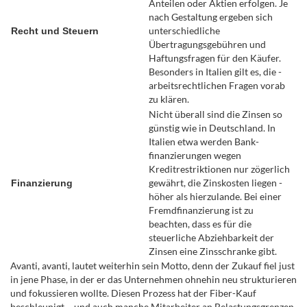
Anteilen oder Aktien erfolgen. Je
nach Gestaltung ergeben sich
unterschiedliche
Recht und Steuern
Übertragungsgebühren und
Haftungsfragen für den Käufer.
Besonders in Italien gilt es, die ­
arbeitsrechtlichen ­Fragen vorab
zu klären.
Nicht überall sind die Zinsen so
günstig wie in Deutschland. In
Italien etwa werden Bank­
finanzierungen wegen
Kreditrestriktionen nur zögerlich
gewährt, die Zinskosten liegen ­
Finanzierung
höher als hierzulande. Bei einer
Fremdfinanzierung ist zu
beachten, dass es für die
steuerliche Abziehbarkeit der
Zinsen eine Zinsschranke gibt.
Avanti, avanti, lautet weiterhin sein Motto, denn der Zukauf fiel just
in jene Phase, in der er das Unternehmen ohnehin neu strukturieren
und fokussieren wollte. Diesen Prozess hat der Fiber-Kauf
beschleunigt – und auch manche Mitarbeiter an Belastungsgrenzen