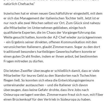
natürlich Chefsache.“
Inzwischen hat er einen neuen Geschäfts­führer eingestellt, mit dem
er sich das Management der italienischen Tochter teilt. Jetzt ist er
nur noch alle zwei Wochen selbst vor Ort. Zum Glück sind nahezu
alle Mitarbeiter im Unternehmen geblieben, einige hoch
qualifizierte Experten, die im Chaos der Vorgängerführung das
Weite gesucht hatten, konnte der AZ-Chef ­wieder zurückgewinnen
– ein Ergebnis seiner direkten, offenen Kommunikation mit den
verunsicherten Italienern, glaubt Zimmermann. Sogar zu den dort
traditionell besonders hartleibigen Gewerkschaftern konnte er
einen guten Draht finden, indem er ihnen anbot, bei ­bestimmten
Fragen mitreden zu dürfen.
Die letzten Zweifler überzeugte er schließlich damit, dass er viele
Mitarbeiter für teures Geld zu den Standorten nach Tschechien
fliegen ließ. So konnten sich etwa die Entwicklungs­ingenieure
untereinander austauschen – und die Italiener sich davon
überzeugen, dass keine Gefahr drohte, dass ihre Jobs nach
Osteuropa verlagert werden. Zimmermann freut sich nun, mit Fiber
einen Brückenkopf für den Vertrieb in Südeuropa zu haben.