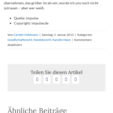
übernehmen, das größer ist als wir, würde ich uns noch nicht
zutrauen – aber wer weiß.
Quelle: impulse
Copyright: impulse.de
Von
Carsten Oehlmann
|
Samstag, 5. Januar 2013
|
Kategorien:
Gesellschaftsrecht
,
Handelsrecht
,
Kanzlei-News
|
Kommentare
für
deaktiviert
Wie
ein
Mittelständler
erfolgreich
in
Teilen Sie diesen Artikel
Italien
Facebook
X
LinkedIn
WhatsApp
E-
expandierte
Mail
Ähnliche Beiträge