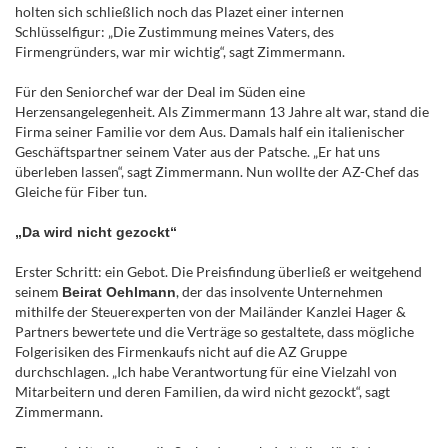
holten sich schließlich noch das ­Plazet einer internen
Schlüsselfigur: „Die Zustimmung meines Vaters, des
Firmengründers, war mir wichtig“, sagt Zimmermann.
Für den Seniorchef war der Deal im Süden ­eine
Herzensangelegenheit. Als Zimmermann 13 Jahre alt war, stand die
Firma seiner Familie vor dem Aus. Damals half ein italienischer
Geschäftspartner seinem Vater aus der Patsche. „Er hat uns
überleben lassen“, sagt Zimmermann. Nun wollte der AZ-Chef das
Gleiche für Fiber tun.
„Da wird nicht gezockt“
Erster Schritt: ein Gebot. Die Preisfindung überließ er weitgehend
seinem
, der das insolvente Unternehmen
Beirat Oehlmann
mithilfe der Steuerexperten von der Mailänder Kanzlei Hager &
Partners bewertete und die Ver­träge so gestaltete, dass mögliche
Folgerisiken des Firmenkaufs nicht auf die AZ Gruppe
durchschlagen. „Ich habe Verantwortung für eine Vielzahl von
Mitarbeitern und deren Familien, da wird nicht gezockt“, sagt
Zimmermann.