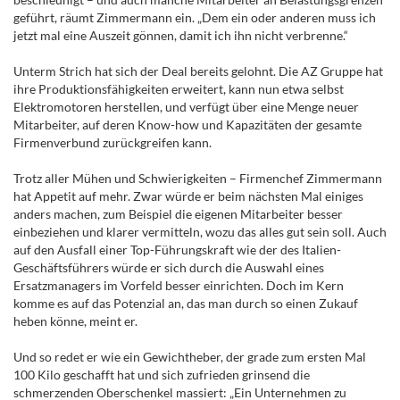
geführt, räumt Zimmermann ein. „Dem ein oder anderen muss ich
jetzt mal eine Auszeit gönnen, ­damit ich ihn nicht verbrenne.“
Unterm Strich hat sich der Deal bereits gelohnt. Die AZ Gruppe hat
ihre Produktions­fähigkeiten erweitert, kann nun etwa selbst
Elektromotoren herstellen, und verfügt über eine Menge neuer
Mitarbeiter, auf deren Know-how und Kapazitäten der gesamte
Firmenverbund zurückgreifen kann.
Trotz aller Mühen und Schwierigkeiten – Firmenchef Zimmermann
hat Appetit auf mehr. Zwar würde er beim nächsten Mal einiges
anders machen, zum Beispiel die eigenen Mit­arbeiter besser
einbeziehen und klarer vermitteln, wozu das alles gut sein soll. Auch
auf den Ausfall einer Top-Führungskraft wie der des Italien-
Geschäftsführers würde er sich durch die Auswahl eines
Ersatzmanagers im Vorfeld besser einrichten. Doch im Kern
komme es auf das Potenzial an, das man durch so einen Zukauf
heben könne, meint er.
Und so redet er wie ein Gewichtheber, der grade zum ersten Mal
100 Kilo geschafft hat und sich zufrieden grinsend die
schmerzenden Oberschenkel massiert: „Ein Unternehmen zu