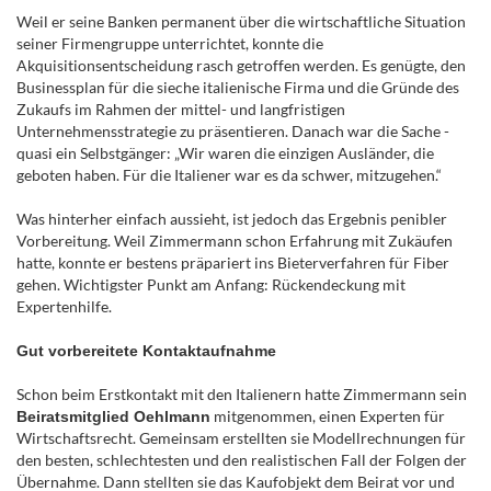
Weil er seine Banken permanent über die wirtschaftliche Situation
seiner Firmengruppe unterrichtet, konnte die
Akquisitionsentscheidung rasch getroffen werden. Es genügte, den
Businessplan für die sieche italienische Firma und die Gründe des
Zukaufs im Rahmen der mittel- und langfristigen
Unternehmensstra­tegie zu präsentieren. Danach war die Sache ­
quasi ein Selbstgänger: „Wir waren die einzigen Ausländer, die
geboten haben. Für die Italiener war es da schwer, mitzugehen.“
Was hinterher einfach aussieht, ist jedoch das Ergebnis penibler
Vorbereitung. Weil Zimmermann schon Erfahrung mit Zukäufen
hatte, konnte er bestens präpariert ins Bieterverfahren für Fiber
gehen. Wichtigster Punkt am Anfang: Rückendeckung mit
Expertenhilfe.
Gut vorbereitete Kontaktaufnahme
Schon beim Erstkontakt mit den Italienern hatte Zimmermann sein
mitgenommen, einen Experten für
Beiratsmitglied Oehlmann
Wirtschaftsrecht. Gemeinsam erstellten sie Modellrechnungen für
den besten, schlechtesten und den realistischen Fall der Folgen der
Übernahme. Dann stellten sie das Kaufobjekt dem Beirat vor und