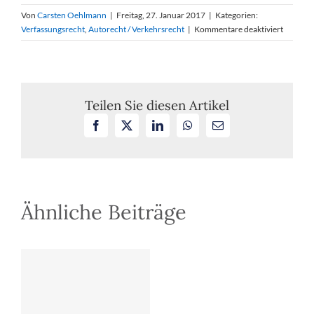
Von
Carsten Oehlmann
|
Freitag, 27. Januar 2017
|
Kategorien:
für
Verfassungsrecht
,
Autorecht / Verkehrsrecht
|
Kommentare deaktiviert
Vorauss
der
Videoü
im
öffentli
Teilen Sie diesen Artikel
Raum
Facebook
X
LinkedIn
WhatsApp
E-
(hier:
Mail
Nieders
Ähnliche Beiträge