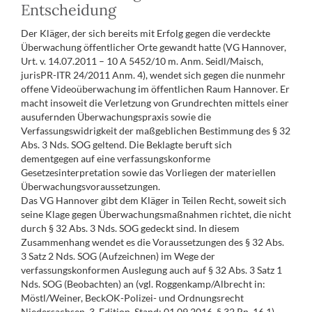
Entscheidung
Der Kläger, der sich bereits mit Erfolg gegen die verdeckte
Überwachung öffentlicher Orte gewandt hatte (VG Hannover,
Urt. v. 14.07.2011 – 10 A 5452/10 m. Anm. Seidl/Maisch,
jurisPR-ITR 24/2011 Anm. 4), wendet sich gegen die nunmehr
offene Videoüberwachung im öffentlichen Raum Hannover. Er
macht insoweit die Verletzung von Grundrechten mittels einer
ausufernden Überwachungspraxis sowie die
Verfassungswidrigkeit der maßgeblichen Bestimmung des § 32
Abs. 3 Nds. SOG geltend. Die Beklagte beruft sich
dementgegen auf eine verfassungskonforme
Gesetzesinterpretation sowie das Vorliegen der materiellen
Überwachungsvoraussetzungen.
Das VG Hannover gibt dem Kläger in Teilen Recht, soweit sich
seine Klage gegen Überwachungsmaßnahmen richtet, die nicht
durch § 32 Abs. 3 Nds. SOG gedeckt sind. In diesem
Zusammenhang wendet es die Voraussetzungen des § 32 Abs.
3 Satz 2 Nds. SOG (Aufzeichnen) im Wege der
verfassungskonformen Auslegung auch auf § 32 Abs. 3 Satz 1
Nds. SOG (Beobachten) an (vgl. Roggenkamp/Albrecht in:
Möstl/Weiner, BeckOK-Polizei- und Ordnungsrecht
Niedersachsen, 3. Edition, Stand: 01.09.2016, § 32 Rn. 16.1).