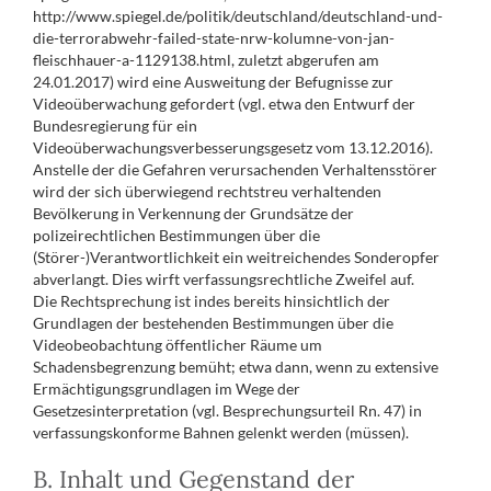
http://www.spiegel.de/politik/deutschland/deutschland-und-
die-terrorabwehr-failed-state-nrw-kolumne-von-jan-
fleischhauer-a-1129138.html, zuletzt abgerufen am
24.01.2017) wird eine Ausweitung der Befugnisse zur
Videoüberwachung gefordert (vgl. etwa den Entwurf der
Bundesregierung für ein
Videoüberwachungsverbesserungsgesetz vom 13.12.2016).
Anstelle der die Gefahren verursachenden Verhaltensstörer
wird der sich überwiegend rechtstreu verhaltenden
Bevölkerung in Verkennung der Grundsätze der
polizeirechtlichen Bestimmungen über die
(Störer-)Verantwortlichkeit ein weitreichendes Sonderopfer
abverlangt. Dies wirft verfassungsrechtliche Zweifel auf.
Die Rechtsprechung ist indes bereits hinsichtlich der
Grundlagen der bestehenden Bestimmungen über die
Videobeobachtung öffentlicher Räume um
Schadensbegrenzung bemüht; etwa dann, wenn zu extensive
Ermächtigungsgrundlagen im Wege der
Gesetzesinterpretation (vgl. Besprechungsurteil Rn. 47) in
verfassungskonforme Bahnen gelenkt werden (müssen).
B. Inhalt und Gegenstand der