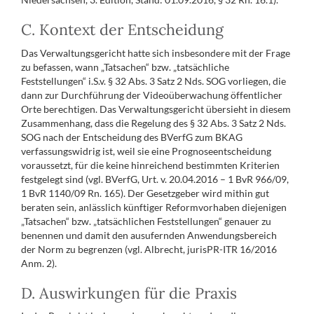
C. Kontext der Entscheidung
Das Verwaltungsgericht hatte sich insbesondere mit der Frage
zu befassen, wann „Tatsachen“ bzw. „tatsächliche
Feststellungen“ i.S.v. § 32 Abs. 3 Satz 2 Nds. SOG vorliegen, die
dann zur Durchführung der Videoüberwachung öffentlicher
Orte berechtigen. Das Verwaltungsgericht übersieht in diesem
Zusammenhang, dass die Regelung des § 32 Abs. 3 Satz 2 Nds.
SOG nach der Entscheidung des BVerfG zum BKAG
verfassungswidrig ist, weil sie eine Prognoseentscheidung
voraussetzt, für die keine hinreichend bestimmten Kriterien
festgelegt sind (vgl. BVerfG, Urt. v. 20.04.2016 – 1 BvR 966/09,
1 BvR 1140/09 Rn. 165). Der Gesetzgeber wird mithin gut
beraten sein, anlässlich künftiger Reformvorhaben diejenigen
„Tatsachen“ bzw. „tatsächlichen Feststellungen“ genauer zu
benennen und damit den ausufernden Anwendungsbereich
der Norm zu begrenzen (vgl. Albrecht, jurisPR-ITR 16/2016
Anm. 2).
D. Auswirkungen für die Praxis