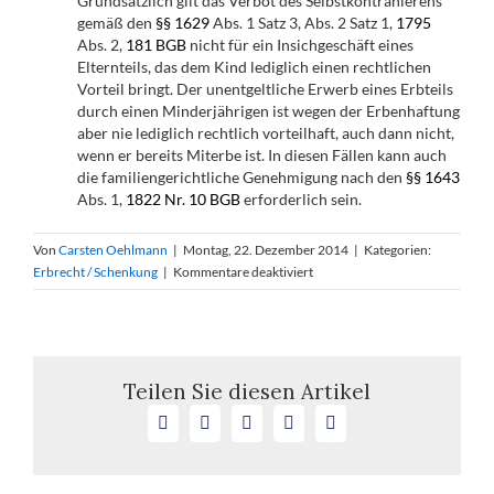
Grundsätzlich gilt das Verbot des Selbstkontrahierens
gemäß den
§§ 1629
Abs. 1 Satz 3, Abs. 2 Satz 1,
1795
Abs. 2,
181 BGB
nicht für ein Insichgeschäft eines
Elternteils, das dem Kind lediglich einen rechtlichen
Vorteil bringt. Der unentgeltliche Erwerb eines Erbteils
durch einen Minderjährigen ist wegen der Erbenhaftung
aber nie lediglich rechtlich vorteilhaft, auch dann nicht,
wenn er bereits Miterbe ist. In diesen Fällen kann auch
die familiengerichtliche Genehmigung nach den
§§ 1643
Abs. 1,
1822 Nr. 10 BGB
erforderlich sein.
Von
Carsten Oehlmann
|
Montag, 22. Dezember 2014
|
Kategorien:
für
Erbrecht / Schenkung
|
Kommentare deaktiviert
Verbotenes
Insichgeschäft
bei
Erwerb
eines
Teilen Sie diesen Artikel
Erbteils
Facebook
X
LinkedIn
WhatsApp
E-
durch
Mail
einen
Minderjährigen