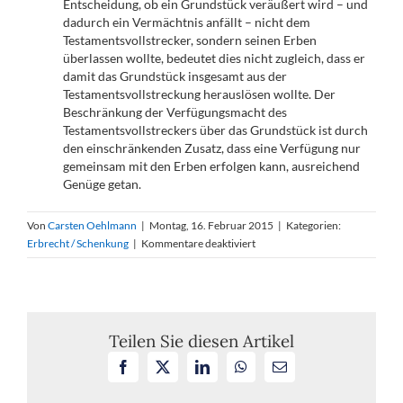
Entscheidung, ob ein Grundstück veräußert wird – und
dadurch ein Vermächtnis anfällt – nicht dem
Testamentsvollstrecker, sondern seinen Erben
überlassen wollte, bedeutet dies nicht zugleich, dass er
damit das Grundstück insgesamt aus der
Testamentsvollstreckung herauslösen wollte. Der
Beschränkung der Verfügungsmacht des
Testamentsvollstreckers über das Grundstück ist durch
den einschränkenden Zusatz, dass eine Verfügung nur
gemeinsam mit den Erben erfolgen kann, ausreichend
Genüge getan.
Von
Carsten Oehlmann
|
Montag, 16. Februar 2015
|
Kategorien:
für
Erbrecht / Schenkung
|
Kommentare deaktiviert
Beschränkung
der
Verfügungsmacht
des
Testamentsvollstreckers
Teilen Sie diesen Artikel
Facebook
X
LinkedIn
WhatsApp
E-
Mail