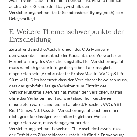
zwar reguliert, aber noch nicht behoben ist. Es sind nämlich
auch andere Gründe denkbar, weshalb dem
Versicherungsnehmer trotz Schadensbeseitigung (noch) kein
Beleg vorliegt.
E. Weitere Themenschwerpunkte der
Entscheidung
Zutreffend sind die Ausführungen des OLG Hamburg
demgegenüber hinsichtlich der Kausalität des Vorwurfs der
Herbeiführung des Versicherungsfalls. Der Versicherungsfall
muss nämlich gerade infolge der groben Fahrlässigkeit
eingetreten sein (Armbrüster in: Prölss/Martin, VVG, § 81 Rn.
50 m.w.N). Dies bedeutet, dass der Versicherer beweisen muss,
dass das grob fahrlässige Verhalten zum Eintritt des
Versicherungsfalls geführt hat, mithin der Versicherungsfall
ohne das Verhalten nicht so, wie tatsächlich geschehen,
eingetreten wäre (Langheid in Langheid/Rixecker, VVG, § 81
Rn. 115 m.w.N.). Dass der Versicherungsfall auch bei einem
nicht grob fahrlässigen Verhalten in gleicher Weise
eingetreten wäre, muss demgegenüber der
Versicherungsnehmer beweisen. Ein Anscheinsbeweis, dass
der Defekt des Zündschlosses ursächlich für die Entwendung