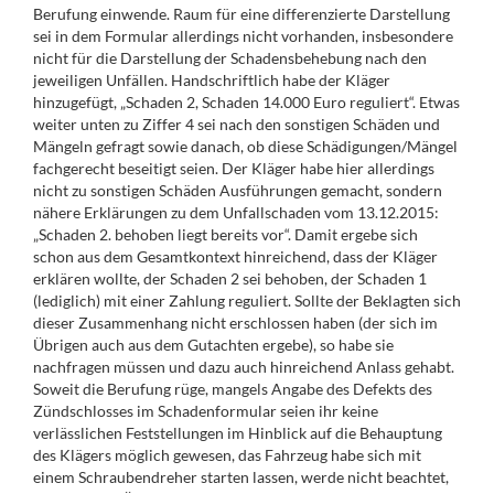
Berufung einwende. Raum für eine differenzierte Darstellung
sei in dem Formular allerdings nicht vorhanden, insbesondere
nicht für die Darstellung der Schadensbehebung nach den
jeweiligen Unfällen. Handschriftlich habe der Kläger
hinzugefügt, „Schaden 2, Schaden 14.000 Euro reguliert“. Etwas
weiter unten zu Ziffer 4 sei nach den sonstigen Schäden und
Mängeln gefragt sowie danach, ob diese Schädigungen/Mängel
fachgerecht beseitigt seien. Der Kläger habe hier allerdings
nicht zu sonstigen Schäden Ausführungen gemacht, sondern
nähere Erklärungen zu dem Unfallschaden vom 13.12.2015:
„Schaden 2. behoben liegt bereits vor“. Damit ergebe sich
schon aus dem Gesamtkontext hinreichend, dass der Kläger
erklären wollte, der Schaden 2 sei behoben, der Schaden 1
(lediglich) mit einer Zahlung reguliert. Sollte der Beklagten sich
dieser Zusammenhang nicht erschlossen haben (der sich im
Übrigen auch aus dem Gutachten ergebe), so habe sie
nachfragen müssen und dazu auch hinreichend Anlass gehabt.
Soweit die Berufung rüge, mangels Angabe des Defekts des
Zündschlosses im Schadenformular seien ihr keine
verlässlichen Feststellungen im Hinblick auf die Behauptung
des Klägers möglich gewesen, das Fahrzeug habe sich mit
einem Schraubendreher starten lassen, werde nicht beachtet,