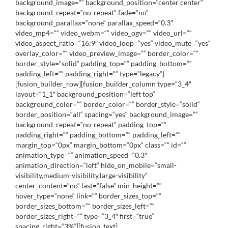
background_image=““ background_position=“center center“
background_repeat=“no-repeat“ fade=“no“
background_parallax=“none“ parallax_speed=“0.3″
video_mp4=““ video_webm=““ video_ogv=““ video_url=““
video_aspect_ratio=“16:9″ video_loop=“yes“ video_mute=“yes“
overlay_color=““ video_preview_image=““ border_color=““
border_style=“solid“ padding_top=““ padding_bottom=““
padding_left=““ padding_right=““ type=“legacy“]
[fusion_builder_row][fusion_builder_column type=“3_4″
layout=“1_1″ background_position=“left top“
background_color=““ border_color=““ border_style=“solid“
border_position=“all“ spacing=“yes“ background_image=““
background_repeat=“no-repeat“ padding_top=““
padding_right=““ padding_bottom=““ padding_left=““
margin_top=“0px“ margin_bottom=“0px“ class=““ id=““
animation_type=““ animation_speed=“0.3″
animation_direction=“left“ hide_on_mobile=“small-
visibility,medium-visibility,large-visibility“
center_content=“no“ last=“false“ min_height=““
hover_type=“none“ link=““ border_sizes_top=““
border_sizes_bottom=““ border_sizes_left=““
border_sizes_right=““ type=“3_4″ first=“true“
spacing_right=“3%“][fusion_text]