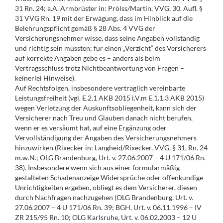
31 Rn. 24; a.A. Armbrüster in: Prölss/Martin, VVG, 30. Aufl. §
31 VVG Rn. 19 mit der Erwägung, dass im Hinblick auf die
Belehrungspflicht gemäß § 28 Abs. 4 VVG der
Versicherungsnehmer wisse, dass seine Angaben vollständig
und richtig sein müssten; für einen „Verzicht“ des Versicherers
auf korrekte Angaben gebe es – anders als beim
Vertragsschluss trotz Nichtbeantwortung von Fragen –
keinerlei Hinweise).
Auf Rechtsfolgen, insbesondere vertraglich vereinbarte
Leistungsfreiheit (vgl. E.2.1 AKB 2015 i.V.m E.1.1.3 AKB 2015)
wegen Verletzung der Auskunftsobliegenheit, kann sich der
Versicherer nach Treu und Glauben danach nicht berufen,
wenn er es versäumt hat, auf eine Ergänzung oder
Vervollständigung der Angaben des Versicherungsnehmers
hinzuwirken (Rixecker in: Langheid/Rixecker, VVG, § 31, Rn. 24
m.w.N.; OLG Brandenburg, Urt. v. 27.06.2007 – 4 U 171/06 Rn.
38). Insbesondere wenn sich aus einer formularmäßig
gestalteten Schadenanzeige Widersprüche oder offenkundige
Unrichtigkeiten ergeben, obliegt es dem Versicherer, diesen
durch Nachfragen nachzugehen (OLG Brandenburg, Urt. v.
27.06.2007 – 4 U 171/06 Rn. 39; BGH, Urt. v. 06.11.1996 – IV
ZR 215/95 Rn. 10; OLG Karlsruhe, Urt. v. 06.02.2003 – 12 U