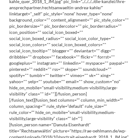
kahle_quer_2018_1_JM.jpg" pic_link="../../../../die-kanzlei/ihre-
ansprechpartner/rechtsanwaeltin-andrea-kahle/"
linktarget="_self" pic_style="none" hover_type="none"
background_color="" content_alignment="" pic_style_color=""
pic_bordersize="" pic_bordercolor="" pic_borderradius=""
icon_position="" social_icon_boxed=""
social_icon_boxed_radius="" social_icon_color_type=""
social_icon_colors="" social_icon_boxed_colors=""
social_icon_tooltip="" blogger="" deviantart="" digg=""
dribbble="" dropbox="" facebook="" flickr="" forrst=""
googleplus="" instagram="" linkedin="" myspace="" paypal=""
pinterest="" reddit="" rss="" skype="" soundcloud=""
spotify="" tumblr="" twitter="" vimeo="" vk="" xing=""
yahoo="" yelp="" youtube="" email="" show_custom="no"
hide_on_mobile="small-visibility,medium-visibility,large-
visibility" class="" id=""][/fusion_person]
[/fusion_text][fusion_text columns=““ column_min_width=““
column_spacing=““ rule_style=“default“ rule_size=““
rule_color=““ hide_on_mobile=“small-visibility,medium-
visibility,large-visibility“ class=““ id=““]
[fusion_person name="Danuta Eisenhardt"
title="Rechtsanwältin" picture="https://rae-oehlmann.de/wp-
content/uploads/2018/10/portrait-eisenhardt_2018_1_JM.jpg"