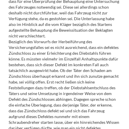
dass für eine Überprüfung der Behauptung eine Untersuchung
des Fahrzeuges notwendig sei. Diese sei allerdings schon
deshalb nicht durchführbar, weil das Fahrzeug nicht zur
Verfügung stehe, da es gestohlen sei. Die Unterlassung habe
also im Hinblick auf die vom Kläger bezüglich des Startens
aufgestellte Behauptung die Beweissituation der Beklagten
nicht verschlechtert.
Bezüglich des Vorwurfs der Herbeiführung des
Versicherungsfalles sei es nicht ausreichend, dass ein defektes
Zündschloss zu einer Erleichterung des Diebstahls führen
könne. Es müssten vielmehr im Einzelfall Anhaltspunkte dafür
bestehen, dass sich dieser Defekt im konkreten Fall auch
tatsächlich ausgewirkt habe. Ob der Täter den Schaden am
Zündschloss überhaupt erkannt und ihn sich zunutze gemacht
habe, sei völlig offen. Erst recht ließen sich keine
Feststellungen dazu treffen, ob der Diebstahlsentschluss des
Täters und seine Umsetzung in irgendeiner Weise von dem
Defekt des Zündschlosses abhingen. Dagegen spreche schon
die einfache Überlegung, dass derjenige Täter, der erkenne,
dass das Zündschloss defekt sei und sich das Fahrzeug
aufgrund dieses Defektes nunmehr mit einem
Schraubendreher starten lasse, über ein hinreichendes Wissen
darüber verfügen dürfte, wie man ein nicht defektes