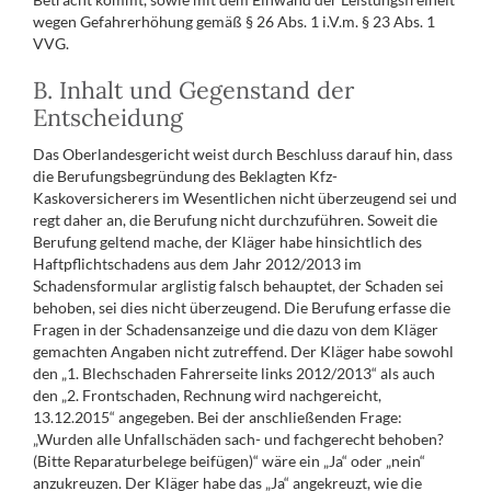
wegen Gefahrerhöhung gemäß § 26 Abs. 1 i.V.m. § 23 Abs. 1
VVG.
B. Inhalt und Gegenstand der
Entscheidung
Das Oberlandesgericht weist durch Beschluss darauf hin, dass
die Berufungsbegründung des Beklagten Kfz-
Kaskoversicherers im Wesentlichen nicht überzeugend sei und
regt daher an, die Berufung nicht durchzuführen. Soweit die
Berufung geltend mache, der Kläger habe hinsichtlich des
Haftpflichtschadens aus dem Jahr 2012/2013 im
Schadensformular arglistig falsch behauptet, der Schaden sei
behoben, sei dies nicht überzeugend. Die Berufung erfasse die
Fragen in der Schadensanzeige und die dazu von dem Kläger
gemachten Angaben nicht zutreffend. Der Kläger habe sowohl
den „1. Blechschaden Fahrerseite links 2012/2013“ als auch
den „2. Frontschaden, Rechnung wird nachgereicht,
13.12.2015“ angegeben. Bei der anschließenden Frage:
„Wurden alle Unfallschäden sach- und fachgerecht behoben?
(Bitte Reparaturbelege beifügen)“ wäre ein „Ja“ oder „nein“
anzukreuzen. Der Kläger habe das „Ja“ angekreuzt, wie die