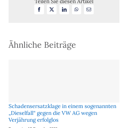
Teilen Sie diesen Artikel
mit
Facebook
X
LinkedIn
WhatsApp
E-
der
Mail
Ausku
gemä
§
31
VVG
Ähnliche Beiträge
Schadensersatzklage in einem sogenannten
„Dieselfall“ gegen die VW AG wegen
Verjährung erfolglos