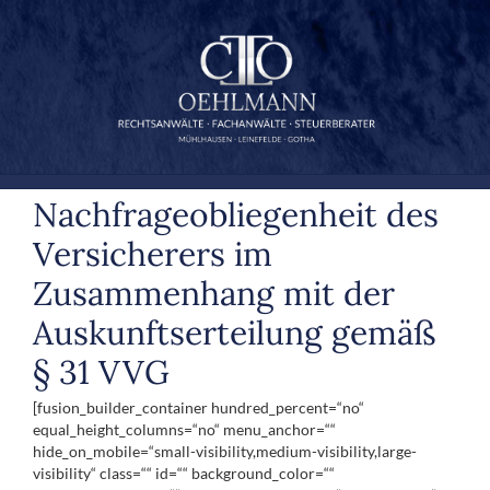
Zum
Inhalt
springen
Nachfrageobliegenheit des
Versicherers im
Zusammenhang mit der
Auskunftserteilung gemäß
§ 31 VVG
[fusion_builder_container hundred_percent=“no“
equal_height_columns=“no“ menu_anchor=““
hide_on_mobile=“small-visibility,medium-visibility,large-
visibility“ class=““ id=““ background_color=““