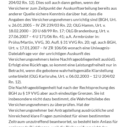
204/02 Rn. 12). Dies soll auch dann gelten, wenn der
Versicherer zum Zeitpunkt der Auskunftserteilung bereits aus
anderer Quelle sichere Kenntnis darüber hat, dass die
Angaben des Versicherungsnehmers unrichtig sind (BGH, Urt.
v. 26.01.2005 – IV ZR 239/03 Rn. 22; OLG Hamm, Urt. v.
18.02.2000 – 20 U 68/99 Rn. 17; OLG Brandenburg, Urt. v.
27.06.2007 – 4 U 171/06 Rn. 41; a.A. Armbrüster in:
Prölss/Martin, VVG, 30. Aufl. § 31 VVG Rn. 20; vgl. auch BGH,
Urt. v. 17.01.2007 – IV ZR 106/06 wonach eine Uniwagnis-
Dateiabfrage vor der unrichtigen Auskunft des
Versicherungsnehmers keine Nachfrageobliegenheit auslöst).
Erfolgt eine Rückfrage, so kommt eine Leistungsfreiheit nur in
Betracht, wenn die gebotene wahrheitsgemäße Klarstellung
unterbleibt (OLG Karlsruhe, Urt. v. 06.02.2003 – 12 U 204/02
Rn. 12).
Die Nachfrageobliegenheit hat nach der Rechtsprechung des
BGH zu § 19 VVG aber auch eindeutige Grenzen. Sie ist
insbesondere nicht dazu bestimmt, die Wahrheitsliebe des
Versicherungsnehmers zu überprüfen. Hat der
Versicherungsnehmer bei Antragstellung ausdrückliche und
hinreichend klare Fragen zumindest für einen bestimmten
Zeitraum unzutreffend beantwortet, so besteht kein Anlass für