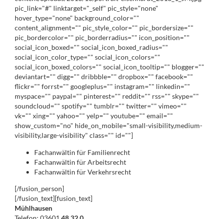
pic_link="#" linktarget="_self" pic_style="none"
hover_type="none" background_color=""
content_alignment="" pic_style_color="" pic_bordersize=""
pic_bordercolor="" pic_borderradius="" icon_position=""
social_icon_boxed="" social_icon_boxed_radius=""
social_icon_color_type="" social_icon_colors=""
social_icon_boxed_colors="" social_icon_tooltip="" blogger=""
deviantart="" digg="" dribbble="" dropbox="" facebook=""
flickr="" forrst="" googleplus="" instagram="" linkedin=""
myspace="" paypal="" pinterest="" reddit="" rss="" skype=""
soundcloud="" spotify="" tumblr="" twitter="" vimeo=""
vk="" xing="" yahoo="" yelp="" youtube="" email=""
show_custom="no" hide_on_mobile="small-visibility,medium-
visibility,large-visibility" class="" id=""]
Fachanwältin für Familienrecht
Fachanwältin für Arbeitsrecht
Fachanwältin für Verkehrsrecht
[/fusion_person]
[/fusion_text][fusion_text]
Mühlhausen
Telefon: 03601
48 32 0