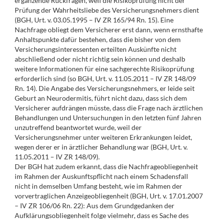
ergänzende Rückfragen, weil die Risikoprüfung nicht der
Prüfung der Wahrheitsliebe des Versicherungsnehmers dient
(BGH, Urt. v. 03.05.1995 – IV ZR 165/94 Rn. 15). Eine
Nachfrage obliegt dem Versicherer erst dann, wenn ernsthafte
Anhaltspunkte dafür bestehen, dass die bisher von dem
Versicherungsinteressenten erteilten Auskünfte nicht
abschließend oder nicht richtig sein können und deshalb
weitere Informationen für eine sachgerechte Risikoprüfung
erforderlich sind (so BGH, Urt. v. 11.05.2011 – IV ZR 148/09
Rn. 14). Die Angabe des Versicherungsnehmers, er leide seit
Geburt an Neurodermitis, führt nicht dazu, dass sich dem
Versicherer aufdrängen müsste, dass die Frage nach ärztlichen
Behandlungen und Untersuchungen in den letzten fünf Jahren
unzutreffend beantwortet wurde, weil der
Versicherungsnehmer unter weiteren Erkrankungen leidet,
wegen derer er in ärztlicher Behandlung war (BGH, Urt. v.
11.05.2011 – IV ZR 148/09).
Der BGH hat zudem erkannt, dass die Nachfrageobliegenheit
im Rahmen der Auskunftspflicht nach einem Schadensfall
nicht in demselben Umfang besteht, wie im Rahmen der
vorvertraglichen Anzeigeobliegenheit (BGH, Urt. v. 17.01.2007
– IV ZR 106/06 Rn. 22): Aus dem Grundgedanken der
Aufklärungsobliegenheit folge vielmehr, dass es Sache des