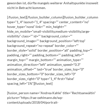
geworden ist, dürfte mangels weiterer Anhaltspunkte insoweit
nicht in Betracht kommen.
[/fusion_text][/fusion_builder_column][fusion_builder_column
type=“1_4″ layout=“1_4″ spacing=““ center_content=“no“
hover_type=“none“ link=““ min_height=““
hide_on_mobile=“small-visibility,medium-visibility,large-
visibility“ class=““ id=““ background_color=““
background_image=““ background_position=“left top“
background_repeat=“no-repeat“ border_color=““
border_style=“solid“ border_position=“all“ padding_top=““
padding_right=““ padding_bottom=““ padding_left=““
margin_top=““ margin_bottom=““ animation_type=““
animation_direction=“left“ animation_speed=“0.3″
animation_offset=““ last=“true“ border_sizes_top=“0″
border_sizes_bottom=“0″ border_sizes_left=“0″
border_sizes_right=“0″ type=“1_4″ first=“false“
spacing_left=“1%“][fusion_text]
[fusion_person name="Andrea Kahle" title="Rechtsanwältin"
picture="https://rae-oehlmann.de/wp-
content/uploads/2018/04/portrait-