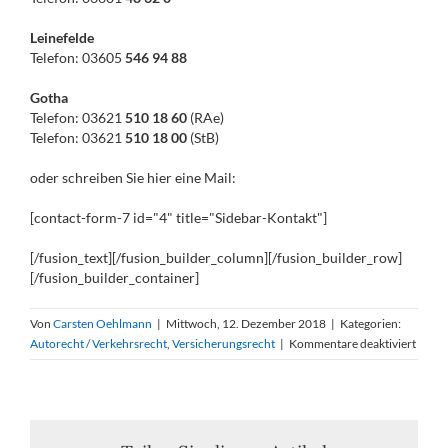
Leinefelde
Telefon: 03605
546 94 88
Gotha
Telefon: 03621
510 18 60
(RAe)
Telefon: 03621
510 18 00
(StB)
oder schreiben Sie hier eine Mail:
[contact-form-7 id="4" title="Sidebar-Kontakt"]
[/fusion_text][/fusion_builder_column][/fusion_builder_row]
[/fusion_builder_container]
Von
Carsten Oehlmann
|
Mittwoch, 12. Dezember 2018
|
Kategorien:
für
Autorecht / Verkehrsrecht
,
Versicherungsrecht
|
Kommentare deaktiviert
Nachf
des
Versic
im
Zusa