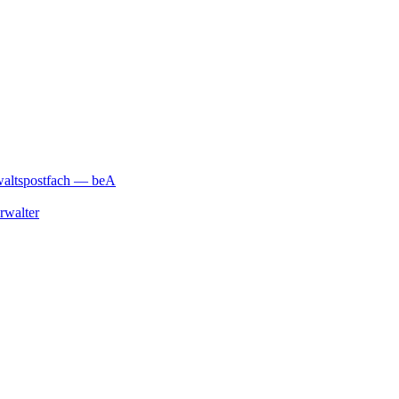
waltspostfach — beA
rwalter