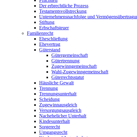
Pflichtteil
Der erbrechtliche Prozess
Testamentsvollstreckung
Unternehmensnachfolge und Vermögensübertragu
Stiftung
Erbschaftsteuer
Familienrecht
Eheschließung
Ehevertrag
Güterstand
Gütergemeinschaft
Gütertrennung
Zugewinngemeinschaft
Wahl-Zugewinngemeinschaft
Güterrechtsstatut
Häusliche Gewalt
Trennung
Trennungsunterhalt
Scheidung
Zugewinnausgleich
Versorgungsausgleich
Nachehelicher Unterhalt
Kindesunterhalt
Sorgerecht
Umgangsrecht