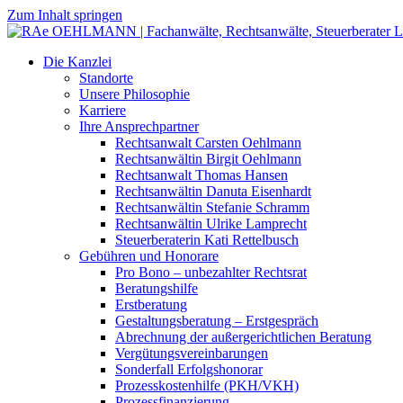
Zum Inhalt springen
Die Kanzlei
Standorte
Unsere Philosophie
Karriere
Ihre Ansprechpartner
Rechtsanwalt Carsten Oehlmann
Rechtsanwältin Birgit Oehlmann
Rechtsanwalt Thomas Hansen
Rechtsanwältin Danuta Eisenhardt
Rechtsanwältin Stefanie Schramm
Rechtsanwältin Ulrike Lamprecht
Steuerberaterin Kati Rettelbusch
Gebühren und Honorare
Pro Bono – unbezahlter Rechtsrat
Beratungshilfe
Erstberatung
Gestaltungsberatung – Erstgespräch
Abrechnung der außergerichtlichen Beratung
Vergütungsvereinbarungen
Sonderfall Erfolgshonorar
Prozesskostenhilfe (PKH/VKH)
Prozessfinanzierung