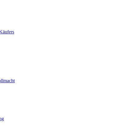
Käufers
ollmacht
ng