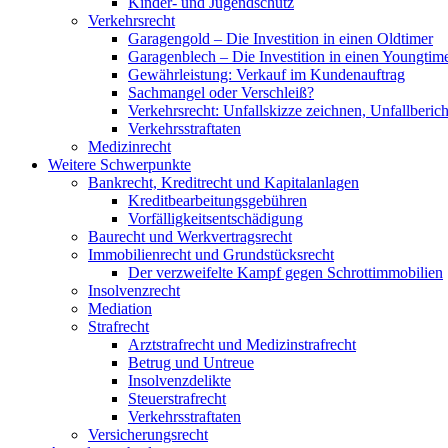
Kinder- und Jugendschutz
Verkehrsrecht
Garagengold – Die Investition in einen Oldtimer
Garagenblech – Die Investition in einen Youngtim
Gewährleistung: Verkauf im Kundenauftrag
Sachmangel oder Verschleiß?
Verkehrsrecht: Unfallskizze zeichnen, Unfallberic
Verkehrsstraftaten
Medizinrecht
Weitere Schwerpunkte
Bankrecht, Kreditrecht und Kapitalanlagen
Kredit­bearbeitungs­gebühren
Vorfälligkeitsentschädigung
Baurecht und Werkvertragsrecht
Immobilienrecht und Grundstücksrecht
Der verzweifelte Kampf gegen Schrottimmobilien
Insolvenzrecht
Mediation
Strafrecht
Arztstrafrecht und Medizinstrafrecht
Betrug und Untreue
Insolvenzdelikte
Steuerstrafrecht
Verkehrsstraftaten
Versicherungsrecht