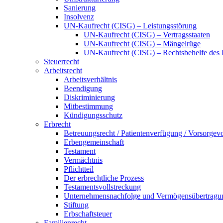
Sanierung
Insolvenz
UN-Kaufrecht (CISG) – Leistungsstörung
UN-Kaufrecht (CISG) – Vertragsstaaten
UN-Kaufrecht (CISG) – Mängelrüge
UN-Kaufrecht (CISG) – Rechtsbehelfe des 
Steuerrecht
Arbeitsrecht
Arbeitsverhältnis
Beendigung
Dis­kri­mi­nie­rung
Mitbestimmung
Kündigungsschutz
Erbrecht
Betreuungsrecht / Patientenverfügung / Vorsorgev
Erbengemeinschaft
Testament
Vermächtnis
Pflichtteil
Der erbrechtliche Prozess
Testamentsvollstreckung
Unternehmensnachfolge und Vermögensübertragu
Stiftung
Erbschaftsteuer
Familienrecht