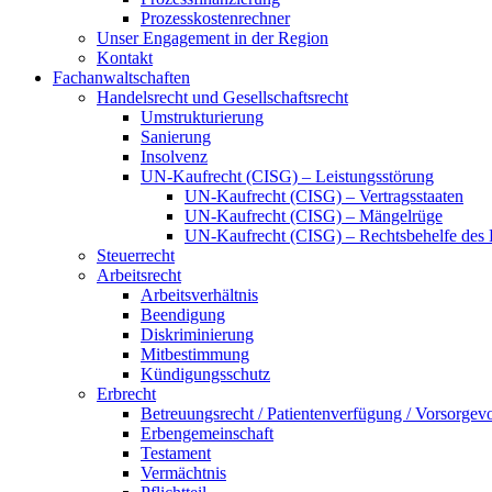
Prozesskostenrechner
Unser Engagement in der Region
Kontakt
Fachanwaltschaften
Handelsrecht und Gesellschaftsrecht
Umstrukturierung
Sanierung
Insolvenz
UN-Kaufrecht (CISG) – Leistungsstörung
UN-Kaufrecht (CISG) – Vertragsstaaten
UN-Kaufrecht (CISG) – Mängelrüge
UN-Kaufrecht (CISG) – Rechtsbehelfe des 
Steuerrecht
Arbeitsrecht
Arbeitsverhältnis
Beendigung
Dis­kri­mi­nie­rung
Mitbestimmung
Kündigungsschutz
Erbrecht
Betreuungsrecht / Patientenverfügung / Vorsorgev
Erbengemeinschaft
Testament
Vermächtnis