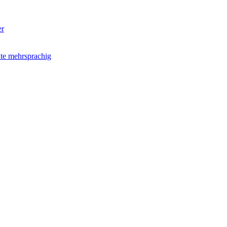
er
hte mehrsprachig