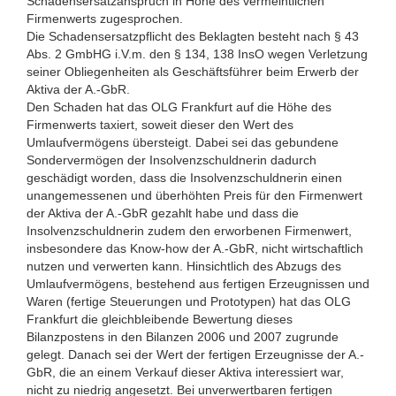
Schadensersatzanspruch in Höhe des vermeintlichen
Firmenwerts zugesprochen.
Die Schadensersatzpflicht des Beklagten besteht nach § 43
Abs. 2 GmbHG i.V.m. den § 134, 138 InsO wegen Verletzung
seiner Obliegenheiten als Geschäftsführer beim Erwerb der
Aktiva der A.-GbR.
Den Schaden hat das OLG Frankfurt auf die Höhe des
Firmenwerts taxiert, soweit dieser den Wert des
Umlaufvermögens übersteigt. Dabei sei das gebundene
Sondervermögen der Insolvenzschuldnerin dadurch
geschädigt worden, dass die Insolvenzschuldnerin einen
unangemessenen und überhöhten Preis für den Firmenwert
der Aktiva der A.-GbR gezahlt habe und dass die
Insolvenzschuldnerin zudem den erworbenen Firmenwert,
insbesondere das Know-how der A.-GbR, nicht wirtschaftlich
nutzen und verwerten kann. Hinsichtlich des Abzugs des
Umlaufvermögens, bestehend aus fertigen Erzeugnissen und
Waren (fertige Steuerungen und Prototypen) hat das OLG
Frankfurt die gleichbleibende Bewertung dieses
Bilanzpostens in den Bilanzen 2006 und 2007 zugrunde
gelegt. Danach sei der Wert der fertigen Erzeugnisse der A.-
GbR, die an einem Verkauf dieser Aktiva interessiert war,
nicht zu niedrig angesetzt. Bei unverwertbaren fertigen