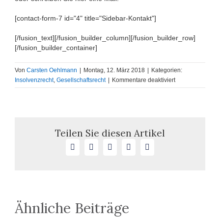
[contact-form-7 id="4" title="Sidebar-Kontakt"]
[/fusion_text][/fusion_builder_column][/fusion_builder_row]
[/fusion_builder_container]
Von
Carsten Oehlmann
|
Montag, 12. März 2018
|
Kategorien:
für
Insolvenzrecht
,
Gesellschaftsrecht
|
Kommentare deaktiviert
Haftung
des
GmbH-
Geschäftsführers
wegen
Teilen Sie diesen Artikel
Erwerb
Facebook
X
LinkedIn
WhatsApp
E-
der
Mail
Aktiva
einer
anderen
Firma
Ähnliche Beiträge