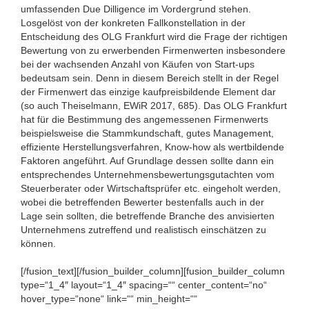
umfassenden Due Dilligence im Vordergrund stehen.
Losgelöst von der konkreten Fallkonstellation in der
Entscheidung des OLG Frankfurt wird die Frage der richtigen
Bewertung von zu erwerbenden Firmenwerten insbesondere
bei der wachsenden Anzahl von Käufen von Start-ups
bedeutsam sein. Denn in diesem Bereich stellt in der Regel
der Firmenwert das einzige kaufpreisbildende Element dar
(so auch Theiselmann, EWiR 2017, 685). Das OLG Frankfurt
hat für die Bestimmung des angemessenen Firmenwerts
beispielsweise die Stammkundschaft, gutes Management,
effiziente Herstellungsverfahren, Know-how als wertbildende
Faktoren angeführt. Auf Grundlage dessen sollte dann ein
entsprechendes Unternehmensbewertungsgutachten vom
Steuerberater oder Wirtschaftsprüfer etc. eingeholt werden,
wobei die betreffenden Bewerter bestenfalls auch in der
Lage sein sollten, die betreffende Branche des anvisierten
Unternehmens zutreffend und realistisch einschätzen zu
können.
[/fusion_text][/fusion_builder_column][fusion_builder_column
type=“1_4″ layout=“1_4″ spacing=““ center_content=“no“
hover_type=“none“ link=““ min_height=““