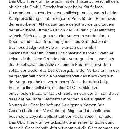
Das OLG Frankfurt hatte sich mit der Frage zu beschäftigen,
ob sich ein GmbH-Geschäftsführer beim Kauf eines
Unternehmens schadensersatzpflichtig macht, wenn bei der
Kaufpreisbildung ein überzogener Preis für den Firmenwert
der erworbenen Aktiva zugrunde gelegt wurde und zudem
der erworbene Firmenwert von der Käuferin (Gesellschaft)
wirtschaftlich nicht genutzt oder verwertet werden kann.
Dabei wendet das Berufungsgericht die Grundsätze der
Business Judgment Rule an, wonach der GmbH-
Geschäftsführer im Streitfall pflichtwidrig handelt, wenn er
keine stichhaltigen Gründe dafür vortragen kann, weshalb
die Gesellschaft die Aktiva zu einem Kaufpreis erwerben
sollte, der weder das Betriebsergebnis der Verkäuferin in der
Vergangenheit noch die Verwertbarkeit des Know-hows in
der Vergangenheit in vertretbarer Weise berücksichtigt.
In der Fallkonstellation, die das OLG Frankfurt zu
entscheiden hatte, wirkte sich zudem noch der Umstand aus,
dass der beklagte Geschäftsführer den Kauf zugleich im
Namen der Gesellschaft und im eigenen Namen (als
Gesellschafter der Verkäuferin) tätigte und deshalb eine
besondere Loyalitätspflicht auf der Käuferseite innehatte.
Das OLG Frankfurt berücksichtigte in seiner Entscheidung,
dass die Gesellschaft nicht wirksam auf die Geltendmachung