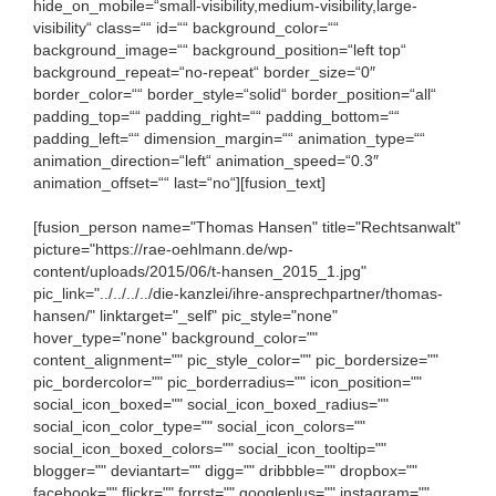
hide_on_mobile=“small-visibility,medium-visibility,large-
visibility“ class=““ id=““ background_color=““
background_image=““ background_position=“left top“
background_repeat=“no-repeat“ border_size=“0″
border_color=““ border_style=“solid“ border_position=“all“
padding_top=““ padding_right=““ padding_bottom=““
padding_left=““ dimension_margin=““ animation_type=““
animation_direction=“left“ animation_speed=“0.3″
animation_offset=““ last=“no“][fusion_text]
[fusion_person name="Thomas Hansen" title="Rechtsanwalt"
picture="https://rae-oehlmann.de/wp-
content/uploads/2015/06/t-hansen_2015_1.jpg"
pic_link="../../../../die-kanzlei/ihre-ansprechpartner/thomas-
hansen/" linktarget="_self" pic_style="none"
hover_type="none" background_color=""
content_alignment="" pic_style_color="" pic_bordersize=""
pic_bordercolor="" pic_borderradius="" icon_position=""
social_icon_boxed="" social_icon_boxed_radius=""
social_icon_color_type="" social_icon_colors=""
social_icon_boxed_colors="" social_icon_tooltip=""
blogger="" deviantart="" digg="" dribbble="" dropbox=""
facebook="" flickr="" forrst="" googleplus="" instagram=""