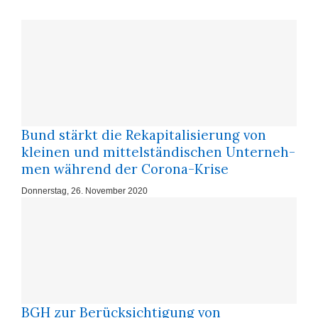
Bund stärkt die Re­ka­pi­ta­li­sie­rung von
klei­nen und mit­tel­stän­di­schen Un­ter­neh­
men wäh­rend der Co­ro­na-Kri­se
Donnerstag, 26. November 2020
BGH zur Berücksichtigung von