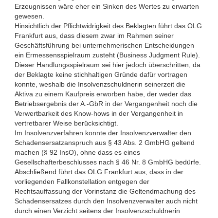
Erzeugnissen wäre eher ein Sinken des Wertes zu erwarten
gewesen.
Hinsichtlich der Pflichtwidrigkeit des Beklagten führt das OLG
Frankfurt aus, dass diesem zwar im Rahmen seiner
Geschäftsführung bei unternehmerischen Entscheidungen
ein Ermessensspielraum zusteht (Business Judgment Rule).
Dieser Handlungsspielraum sei hier jedoch überschritten, da
der Beklagte keine stichhaltigen Gründe dafür vortragen
konnte, weshalb die Insolvenzschuldnerin seinerzeit die
Aktiva zu einem Kaufpreis erworben habe, der weder das
Betriebsergebnis der A.-GbR in der Vergangenheit noch die
Verwertbarkeit des Know-hows in der Vergangenheit in
vertretbarer Weise berücksichtigt.
Im Insolvenzverfahren konnte der Insolvenzverwalter den
Schadensersatzanspruch aus § 43 Abs. 2 GmbHG geltend
machen (§ 92 InsO), ohne dass es eines
Gesellschafterbeschlusses nach § 46 Nr. 8 GmbHG bedürfe.
Abschließend führt das OLG Frankfurt aus, dass in der
vorliegenden Fallkonstellation entgegen der
Rechtsauffassung der Vorinstanz die Geltendmachung des
Schadensersatzes durch den Insolvenzverwalter auch nicht
durch einen Verzicht seitens der Insolvenzschuldnerin