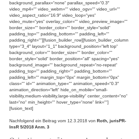
background_parallax=“none“ parallax_speed=“0.3″
video_mp4=““ video_webm=““ video_ogv=““ video_url=““
video_aspect_ratio=“16:9″ video_loop=“yes“
video_mute=“yes“ overlay_color=““ video_preview_image=““
border_size=““ border_color=““ border_style=“solid“
padding_top=““ padding_bottom=““ padding_left=““
padding_right=““][fusion_builder_row][fusion_builder_column
type=“3_4″ layout=“1_1″ background_position=“left top“
background_color=““ border_size=““ border_color=““
border_style=“solid“ border_position=“all“ spacing=“yes“
background_image=““ background_repeat=“no-repeat“
padding_top=““ padding_right=““ padding_bottom=““
padding_left=““ margin_top=“0px“ margin_bottom=“0px“
class=““ id=““ animation_type=““ animation_speed=“0.3″
animation_direction=“left“ hide_on_mobile=“small-
visibility,medium-visibility,large-visibility“ center_content=“no“
last=“no“ min_height=““ hover_type=“none“ link=““]
[fusion_text]
Nachfolgend ein Beitrag vom 12.3.2018 von
Roth, jurisPR-
InsR 5/2018 Anm. 3