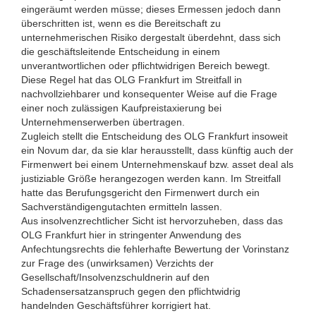
eingeräumt werden müsse; dieses Ermessen jedoch dann
überschritten ist, wenn es die Bereitschaft zu
unternehmerischen Risiko dergestalt überdehnt, dass sich
die geschäftsleitende Entscheidung in einem
unverantwortlichen oder pflichtwidrigen Bereich bewegt.
Diese Regel hat das OLG Frankfurt im Streitfall in
nachvollziehbarer und konsequenter Weise auf die Frage
einer noch zulässigen Kaufpreistaxierung bei
Unternehmenserwerben übertragen.
Zugleich stellt die Entscheidung des OLG Frankfurt insoweit
ein Novum dar, da sie klar herausstellt, dass künftig auch der
Firmenwert bei einem Unternehmenskauf bzw. asset deal als
justiziable Größe herangezogen werden kann. Im Streitfall
hatte das Berufungsgericht den Firmenwert durch ein
Sachverständigengutachten ermitteln lassen.
Aus insolvenzrechtlicher Sicht ist hervorzuheben, dass das
OLG Frankfurt hier in stringenter Anwendung des
Anfechtungsrechts die fehlerhafte Bewertung der Vorinstanz
zur Frage des (unwirksamen) Verzichts der
Gesellschaft/Insolvenzschuldnerin auf den
Schadensersatzanspruch gegen den pflichtwidrig
handelnden Geschäftsführer korrigiert hat.