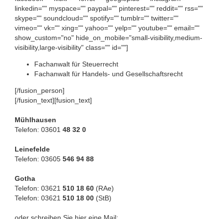
linkedin="" myspace="" paypal="" pinterest="" reddit="" rss=""
skype="" soundcloud="" spotify="" tumblr="" twitter=""
vimeo="" vk="" xing="" yahoo="" yelp="" youtube="" email=""
show_custom="no" hide_on_mobile="small-visibility,medium-
visibility,large-visibility" class="" id=""]
Fachanwalt für Steuerrecht
Fachanwalt für Handels- und Gesellschaftsrecht
[/fusion_person]
[/fusion_text][fusion_text]
Mühlhausen
Telefon: 03601
48 32 0
Leinefelde
Telefon: 03605
546 94 88
Gotha
Telefon: 03621
510 18 60
(RAe)
Telefon: 03621
510 18 00
(StB)
oder schreiben Sie hier eine Mail: