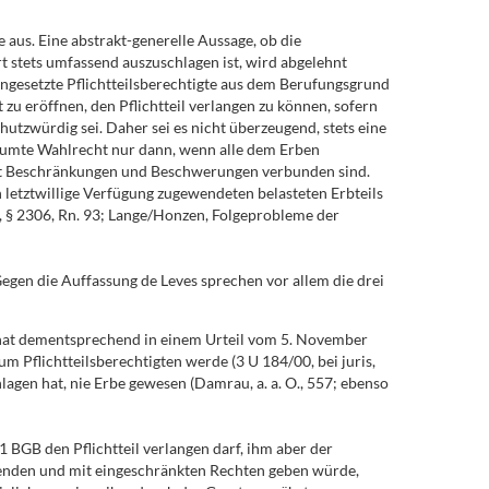
 aus. Eine abstrakt-generelle Aussage, ob die
 stets umfassend auszuschlagen ist, wird abgelehnt
 eingesetzte Pflichtteilsberechtigte aus dem Berufungsgrund
zu eröffnen, den Pflichtteil verlangen zu können, sofern
utzwürdig sei. Daher sei es nicht überzeugend, stets eine
räumte Wahlrecht nur dann, wenn alle dem Erben
e, mit Beschränkungen und Beschwerungen verbunden sind.
 letztwillige Verfügung zugewendeten belasteten Erbteils
2, § 2306, Rn. 93; Lange/Honzen, Folgeprobleme der
 Gegen die Auffassung de Leves sprechen vor allem die drei
at hat dementsprechend in einem Urteil vom 5. November
 Pflichtteilsberechtigten werde (3 U 184/00, bei juris,
lagen hat, nie Erbe gewesen (Damrau, a. a. O., 557; ebenso
 1 BGB den Pflichtteil verlangen darf, ihm aber der
ssenden und mit eingeschränkten Rechten geben würde,