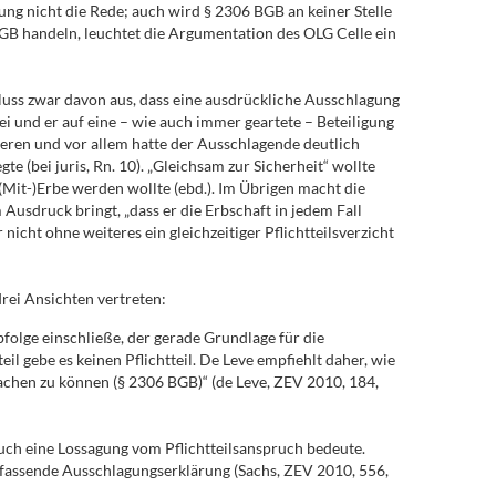
ng nicht die Rede; auch wird § 2306 BGB an keiner Stelle
GB handeln, leuchtet die Argumentation des OLG Celle ein
uss zwar davon aus, dass eine ausdrückliche Ausschlagung
i und er auf eine – wie auch immer geartete – Beteiligung
eren und vor allem hatte der Ausschlagende deutlich
e (bei juris, Rn. 10). „Gleichsam zur Sicherheit“ wollte
(Mit-)Erbe werden wollte (ebd.). Im Übrigen macht die
Ausdruck bringt, „dass er die Erbschaft in jedem Fall
r nicht ohne weiteres ein gleichzeitiger Pflichtteilsverzicht
rei Ansichten vertreten:
folge einschließe, der gerade Grundlage für die
l gebe es keinen Pflichtteil. De Leve empfiehlt daher, wie
 machen zu können (§ 2306 BGB)“ (de Leve, ZEV 2010, 184,
uch eine Lossagung vom Pflichtteilsanspruch bedeute.
umfassende Ausschlagungserklärung (Sachs, ZEV 2010, 556,