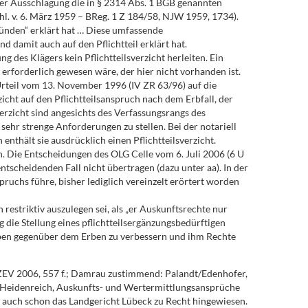
 der Ausschlagung die in § 2314 Abs. 1 BGB genannten
hl. v. 6. März 1959 – BReg. 1 Z 184/58, NJW 1959, 1734).
ründen“ erklärt hat … Diese umfassende
 damit auch auf den Pflichtteil erklärt hat.
des Klägers kein Pflichtteilsverzicht herleiten. Ein
 erforderlich gewesen wäre, der hier nicht vorhanden ist.
 Urteil vom 13. November 1996 (IV ZR 63/96) auf die
icht auf den Pflichtteilsanspruch nach dem Erbfall, der
verzicht sind angesichts des Verfassungsrangs des
sehr strenge Anforderungen zu stellen. Bei der notariell
nthält sie ausdrücklich einen Pflichtteilsverzicht.
en. Die Entscheidungen des OLG Celle vom 6. Juli 2006 (6 U
ntscheidenden Fall nicht übertragen (dazu unter aa). In der
ruchs führe, bisher lediglich vereinzelt erörtert worden
 restriktiv auszulegen sei, als „er Auskunftsrechte nur
die Stellung eines pflichtteilsergänzungsbedürftigen
erben gegenüber dem Erben zu verbessern und ihm Rechte
au, ZEV 2006, 557 f.; Damrau zustimmend: Palandt/Edenhofer,
 Uta Heidenreich, Auskunfts- und Wertermittlungsansprüche
hat auch schon das Landgericht Lübeck zu Recht hingewiesen.