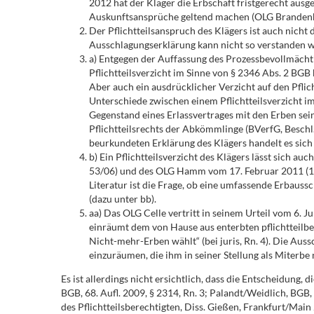
2012 hat der Kläger die Erbschaft fristgerecht ausg
Auskunftsansprüche geltend machen (OLG Brandenburg
Der Pflichtteilsanspruch des Klägers ist auch nicht
Ausschlagungserklärung kann nicht so verstanden wer
a) Entgegen der Auffassung des Prozessbevollmächtig
Pflichtteilsverzicht im Sinne von § 2346 Abs. 2 BGB
Aber auch ein ausdrücklicher Verzicht auf den Pflic
Unterschiede zwischen einem Pflichtteilsverzicht im
Gegenstand eines Erlassvertrages mit den Erben sein 
Pflichtteilsrechts der Abkömmlinge (BVerfG, Beschl.
beurkundeten Erklärung des Klägers handelt es sich 
b) Ein Pflichtteilsverzicht des Klägers lässt sich a
53/06) und des OLG Hamm vom 17. Februar 2011 (15 W 
Literatur ist die Frage, ob eine umfassende Erbauss
(dazu unter bb).
aa) Das OLG Celle vertritt in seinem Urteil vom 6. Ju
einräumt dem von Hause aus enterbten pflichtteilbe
Nicht-mehr-Erben wählt“ (bei juris, Rn. 4). Die Au
einzuräumen, die ihm in seiner Stellung als Miterbe
Es ist allerdings nicht ersichtlich, dass die Entscheidung
BGB, 68. Aufl. 2009, § 2314, Rn. 3; Palandt/Weidlich, BGB
des Pflichtteilsberechtigten, Diss. Gießen, Frankfurt/Main