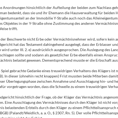
aue Anordnungen hinsichtlich der Aufteilung der beiden zum Nachlass ge
 man bedenkt, dass sie und ihr Ehemann die Hausverwaltung für beiden Häus
teigentumsanteil an der Immobilie Y-Straße auch noch das Alleineigentu
 des Objektes in der Y-Straße ohne Zustimmung des anderen Vermächtnisne
ise trifft.
er Beschwerte nicht Erbe oder Vermächtnisnehmer wird, sofern kein and
ericht hat das Testament dahingehend ausgelegt, dass der Erblasser und
wird unter III. 2. e) ausdrücklich ausgesprochen. Die Auslegung des Land
schlagen sollte und sodann als gesetzlicher Erbe ebenfalls einen Anspruch
mächtnis belastet gewesen. Dementsprechend musste er die Erbschaft au
piel gebrachte Gedanke eines treuwidrigen Verhaltens des Klägers ist ni
). In dieser (ohnehin recht knappen) Frist mussten beide Miterben damit
dieser Überlegungsphase zwischen Annahme und Ausschlagung hin- und h
afür vorgetragen worden, dass die Schwelle zu einem treuwidrigen Verha
ndgericht hinsichtlich der Frage, ob der Kläger das Vermächtnis angenomme
gen. Eine Ausschlagung des Vermächtnisses durch den Kläger ist nicht vo
s belastenden Erbteils durch den Kläger zu einem Pflichtteilsanspruch
 BGB) (Palandt/Weidlich, a. a. O., § 2307, Rn. 5). Der volle Pflichtteils