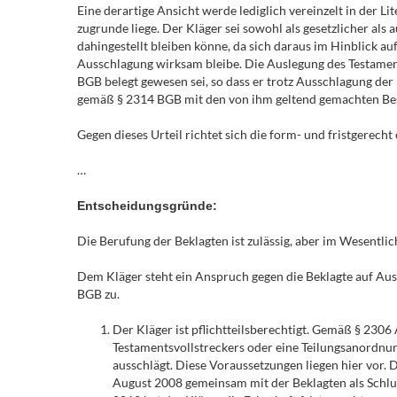
Eine derartige Ansicht werde lediglich vereinzelt in der Li
zugrunde liege. Der Kläger sei sowohl als gesetzlicher al
dahingestellt bleiben könne, da sich daraus im Hinblick 
Ausschlagung wirksam bleibe. Die Auslegung des Testaments
BGB belegt gewesen sei, so dass er trotz Ausschlagung de
gemäß § 2314 BGB mit den von ihm geltend gemachten Bes
Gegen dieses Urteil richtet sich die form- und fristgerech
…
Entscheidungsgründe:
Die Berufung der Beklagten ist zulässig, aber im Wesentli
Dem Kläger steht ein Anspruch gegen die Beklagte auf Aus
BGB zu.
Der Kläger ist pflichtteilsberechtigt. Gemäß § 2306
Testamentsvollstreckers oder eine Teilungsanordnung
ausschlägt. Diese Voraussetzungen liegen hier vor. D
August 2008 gemeinsam mit der Beklagten als Schl