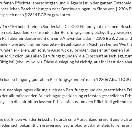
enen Pflichtteilsberechtigten und Klägerin ist in der ganzen Entscheidu
rforderlichen Beschränkungen oder Beschwerungen im Sinne von § 2306 B
tsanspruch nach § 2314 BGB zu gewähren.
67/10) betrifft einen Sonderfall. Das OLG Hamm geht in seinem Beschl
hen sei, dass dem Erklärenden der Berufungsgrund gleichgültig gewesen se
m Fall aber eindeutig nicht um eine Anwendung des § 2306 BGB. Zum and
 jede – wie auch immer geartete – Beteiligung am Nachlass keinen Wert legt
nden erklären, um so zum Ausdruck zu bringen, dass er auf keinen Fall 
usdrücklich „aus allen Berufungsgründen“ die Erbschaft ausschlägt, zum 
 ist“ (ebd., m. w. N.). Diese Auslegung ist richtig, aus ihr lässt sich abe
 Erbausschlagung „aus allen Berufungsgründen“ nach § 2306 Abs. 1 BGB d
de Ausschlagungserklärung auch den Berufungsgrund der gesetzlichen Erb
 der allumfassenden Ausschlagungserklärung erfassten gesetzlichen Erbtei
chlage ich die mir hinterlassene Erbschaft aus, um den Pflichtteil geltend
ng des Erben von der Erbschaft durch eine Ausschlagung nicht zugleich a
ieden sich bekanntlich gravierend. Sachs plädiert daher stets für eine 