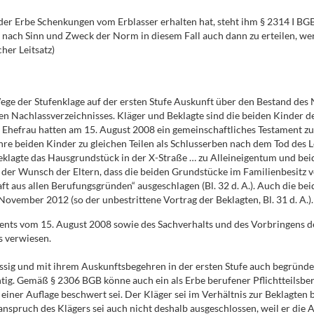
ob der Erbe Schenkungen vom Erblasser erhalten hat, steht ihm § 2314 I 
nach Sinn und Zweck der Norm in diesem Fall auch dann zu erteilen, wen
her Leitsatz)
 Wege der Stufenklage auf der ersten Stufe Auskunft über den Bestand des
en Nachlassverzeichnisses. Kläger und Beklagte sind die beiden Kinder 
e Ehefrau hatten am 15. August 2008 ein gemeinschaftliches Testament z
d ihre beiden Kinder zu gleichen Teilen als Schlusserben nach dem Tod de
klagte das Hausgrundstück in der X-Straße … zu Alleineigentum und beid
r der Wunsch der Eltern, dass die beiden Grundstücke im Familienbesitz v
 aus allen Berufungsgründen“ ausgeschlagen (Bl. 32 d. A.). Auch die bei
vember 2012 (so der unbestrittene Vortrag der Beklagten, Bl. 31 d. A.).
nts vom 15. August 2008 sowie des Sachverhalts und des Vorbringens der 
s verwiesen.
ssig und mit ihrem Auskunftsbegehren in der ersten Stufe auch begründet 
ig. Gemäß § 2306 BGB könne auch ein als Erbe berufener Pflichtteilsberec
 einer Auflage beschwert sei. Der Kläger sei im Verhältnis zur Beklagten 
nspruch des Klägers sei auch nicht deshalb ausgeschlossen, weil er die 