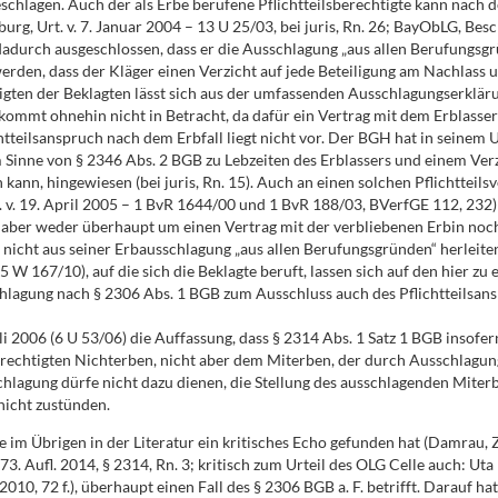
eschlagen. Auch der als Erbe berufene Pflichtteilsberechtigte kann nach
, Urt. v. 7. Januar 2004 – 13 U 25/03, bei juris, Rn. 26; BayObLG, Besc
 dadurch ausgeschlossen, dass er die Ausschlagung „aus allen Berufungsg
den, dass der Kläger einen Verzicht auf jede Beteiligung am Nachlass und
ten der Beklagten lässt sich aus der umfassenden Ausschlagungserklärung 
 kommt ohnehin nicht in Betracht, da dafür ein Vertrag mit dem Erblasser
htteilsanspruch nach dem Erbfall liegt nicht vor. Der BGH hat in seinem
 Sinne von § 2346 Abs. 2 BGB zu Lebzeiten des Erblassers und einem Verz
kann, hingewiesen (bei juris, Rn. 15). Auch an einen solchen Pflichtteils
 v. 19. April 2005 – 1 BvR 1644/00 und 1 BvR 188/03, BVerfGE 112, 232) 
aber weder überhaupt um einen Vertrag mit der verbliebenen Erbin noch e
uch nicht aus seiner Erbausschlagung „aus allen Berufungsgründen“ herleit
167/10), auf die sich die Beklagte beruft, lassen sich auf den hier zu e
chlagung nach § 2306 Abs. 1 BGB zum Ausschluss auch des Pflichtteilsansp
li 2006 (6 U 53/06) die Auffassung, dass § 2314 Abs. 1 Satz 1 BGB insofern
rechtigten Nichterben, nicht aber dem Miterben, der durch Ausschlagung 
sschlagung dürfe nicht dazu dienen, die Stellung des ausschlagenden Mit
 nicht zustünden.
, die im Übrigen in der Literatur ein kritisches Echo gefunden hat (Damr
, 73. Aufl. 2014, § 2314, Rn. 3; kritisch zum Urteil des OLG Celle auch:
 2010, 72 f.), überhaupt einen Fall des § 2306 BGB a. F. betrifft. Darauf 