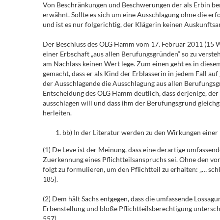
Von Beschränkungen und Beschwerungen der als Erbin beruf
erwähnt. Sollte es sich um eine Ausschlagung ohne die e
und ist es nur folgerichtig, der Klägerin keinen Auskunf
Der Beschluss des OLG Hamm vom 17. Februar 2011 (15 W 1
einer Erbschaft „aus allen Berufungsgründen“ so zu verste
am Nachlass keinen Wert lege. Zum einen geht es in diese
gemacht, dass er als Kind der Erblasserin in jedem Fall auf
der Ausschlagende die Ausschlagung aus allen Berufungsgrü
Entscheidung des OLG Hamm deutlich, dass derjenige, der a
ausschlagen will und dass ihm der Berufungsgrund gleichgültig
herleiten.
bb) In der Literatur werden zu den Wirkungen einer
(1) De Leve ist der Meinung, dass eine derartige umfassen
Zuerkennung eines Pflichtteilsanspruchs sei. Ohne den von
folgt zu formulieren, um den Pflichtteil zu erhalten: „… s
185).
(2) Dem hält Sachs entgegen, dass die umfassende Lossagu
Erbenstellung und bloße Pflichtteilsberechtigung untersch
557).