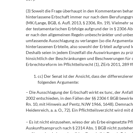
(3) Soweit die Frage überhaupt in den Kommentaren behande
hinterlassene Erbschaft immer nur nach dem Berufungsgrun
(MK/Lange, BGB, 6. Aufl. 2013, § 2306, Rn. 19). Vielmehr s
der testamentarischen Erbfolge aufgrund der in § 2306 Abs.
er nach den allgemeinen Regeln unbeschränkter und unbesch
umfassende Ausschlagung zu verlangen (so die Argumentati
hinterlassenen Erbteile, also sowohl der Erbteil aufgrund
Deshalb seien in jedem Einzelfall die Auswirkungen zu prü
hinsichtlich der Beschränkungen und Beschwerungen für den
Erbrechtsreform im Pflichtteilsrecht (1), ZErb 2011, 289 ff.
cc) Der Senat ist der Ansicht, dass der differenzier
folgenden Argumente:
– Die Ausschlagung der Erbschaft wirkt ex tunc, der Anfal
2002 entschieden, in den Fällen der §§ 2306 f. BGB bewirk
Rn. 10, mit Hinweis auf Pentz, NJW 1966, 1648). Demnach i
Heidenreich, a. a. O., 72). Ein Pflichtteilsverzicht wird mit
– Es ist nicht einzusehen, wieso der als Erbe eingesetzte P
Auskunftsanspruch nach § 2314 Abs. 1 BGB nicht zustehen 