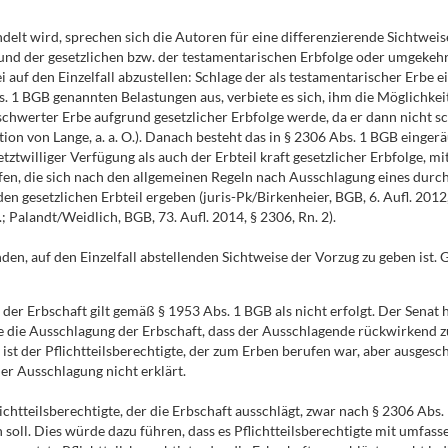
lt wird, sprechen sich die Autoren für eine differenzierende Sichtweise
d der gesetzlichen bzw. der testamentarischen Erbfolge oder umgekehrt
ei auf den Einzelfall abzustellen: Schlage der als testamentarischer Erbe
 1 BGB genannten Belastungen aus, verbiete es sich, ihm die Möglichkeit 
werter Erbe aufgrund gesetzlicher Erbfolge werde, da er dann nicht sch
on von Lange, a. a. O.). Danach besteht das in § 2306 Abs. 1 BGB einge
 letztwilliger Verfügung als auch der Erbteil kraft gesetzlicher Erbfolg
fen, die sich nach den allgemeinen Regeln nach Ausschlagung eines durch
 gesetzlichen Erbteil ergeben (juris-Pk/Birkenheier, BGB, 6. Aufl. 201
; Palandt/Weidlich, BGB, 73. Aufl. 2014, § 2306, Rn. 2).
enden, auf den Einzelfall abstellenden Sichtweise der Vorzug zu geben ist.
l der Erbschaft gilt gemäß § 1953 Abs. 1 BGB als nicht erfolgt. Der Sen
e die Ausschlagung der Erbschaft, dass der Ausschlagende rückwirkend zum
st der Pflichtteilsberechtigte, der zum Erben berufen war, aber ausgesch
 der Ausschlagung nicht erklärt.
flichtteilsberechtigte, der die Erbschaft ausschlägt, zwar nach § 2306 Abs.
soll. Dies würde dazu führen, dass es Pflichtteilsberechtigte mit umfa