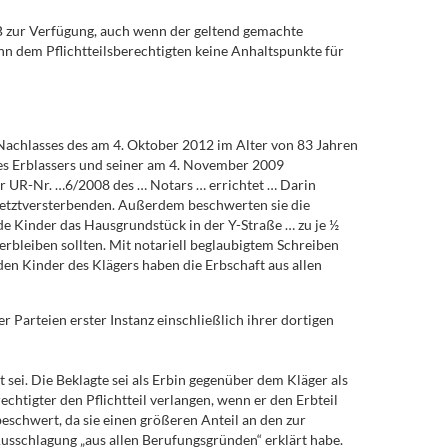
BGB zur Verfügung, auch wenn der geltend gemachte
n dem Pflichtteilsberechtigten keine Anhaltspunkte für
 Nachlasses des am 4. Oktober 2012 im Alter von 83 Jahren
des Erblassers und seiner am 4. November 2009
ur UR-Nr. …6/2008 des … Notars … errichtet … Darin
s Letztversterbenden. Außerdem beschwerten sie die
e Kinder das Hausgrundstück in der Y-Straße … zu je ½
erbleiben sollten. Mit notariell beglaubigtem Schreiben
den Kinder des Klägers haben die Erbschaft aus allen
Parteien erster Instanz einschließlich ihrer dortigen
sei. Die Beklagte sei als Erbin gegenüber dem Kläger als
htigter den Pflichtteil verlangen, wenn er den Erbteil
beschwert, da sie einen größeren Anteil an den zur
Ausschlagung „aus allen Berufungsgründen“ erklärt habe.