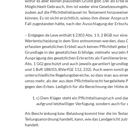
wofür es aber keinen plausiblen Grund gibt. Der als Erbe e
Möglichkeit Gebrauch, ihm ist weder eine Gesetzesumgehung 
zudem auf die Pflichtteilsklausel im Testament hinzuweis
können. Es ist nicht ersichtlich, wieso ihm dieser Anspru
Fall zugestanden hätte, nach der Ausschlagung der Erbscha
– Entgegen de Leve enthält § 2303 Abs. 1 S. 2 BGB nur eine
Wertentscheidung in dem Sinn entnommen werden, dass Gru
erfassten gesetzlichen Erbteil auch keinen Pflichtteil gebe 
Grundlage in der gesetzlichen Erbfolge, vielmehr wurzeln Pf
Ausprägung des gesetzlichen Erbrechts als Familienerbrecht
Abs. 1 GG) geschützt und auch jeweils garantiert (grundle
und 1 BvR 188/03, BVerfGE 112, 232). Auch wenn somit ges
unterschiedliche Regelungsbereiche, so dass man aus einer
umso mehr, als der aus dem Pflichtteilsrecht hergeleitete 
gegen den Erben. Lediglich für die Berechnung der Höhe d
c) Dem Kläger steht ein Pflichtteilsanspruch und d
aufgrund letztwilliger Verfügung, sondern auch für d
Als Beschränkung bzw. Belastung kommt hier die im Testam
Teilungsanordnung handelt, kann, wie das Landgericht zutr
handelt.