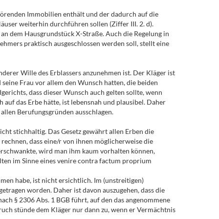
hörenden Immobilien enthält und der dadurch auf die
er weiterhin durchführen sollen (Ziffer III. 2. d).
m an dem Hausgrundstück X-Straße. Auch die Regelung in
hmers praktisch ausgeschlossen werden soll, stellt eine
erer Wille des Erblassers anzunehmen ist. Der Kläger ist
 seine Frau vor allem den Wunsch hatten, die beiden
gerichts, dass dieser Wunsch auch gelten sollte, wenn
 auf das Erbe hätte, ist lebensnah und plausibel. Daher
s allen Berufungsgründen ausschlagen.
cht stichhaltig. Das Gesetz gewährt allen Erben die
 rechnen, dass eine/r von ihnen möglicherweise die
erschwankte, wird man ihm kaum vorhalten können,
lten im Sinne eines venire contra factum proprium
n habe, ist nicht ersichtlich. Im (unstreitigen)
rgetragen worden. Daher ist davon auszugehen, dass die
 nach § 2306 Abs. 1 BGB führt, auf den das angenommene
anspruch stünde dem Kläger nur dann zu, wenn er Vermächtnis