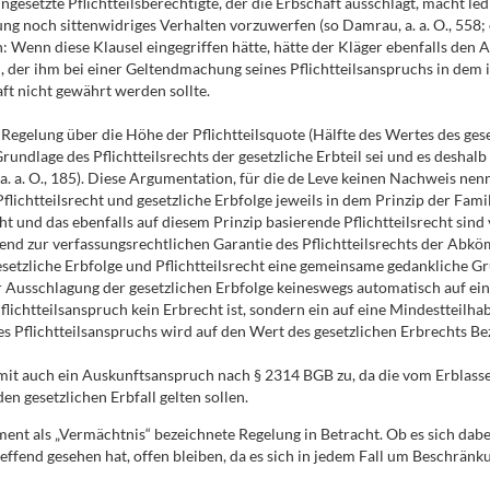
ingesetzte Pflichtteilsberechtigte, der die Erbschaft ausschlägt, macht l
noch sittenwidriges Verhalten vorzuwerfen (so Damrau, a. a. O., 558; ebe
en: Wenn diese Klausel eingegriffen hätte, hätte der Kläger ebenfalls d
ch, der ihm bei einer Geltendmachung seines Pflichtteilsanspruchs in dem
ft nicht gewährt werden sollte.
 Regelung über die Höhe der Pflichtteilsquote (Hälfte des Wertes des ges
ndlage des Pflichtteilsrechts der gesetzliche Erbteil sei und es desha
(a. a. O., 185). Diese Argumentation, für die de Leve keinen Nachweis nennt
lichtteilsrecht und gesetzliche Erbfolge jeweils in dem Prinzip der Famil
 und das ebenfalls auf diesem Prinzip basierende Pflichtteilsrecht sind ve
gend zur verfassungsrechtlichen Garantie des Pflichtteilsrechts der Abkö
etzliche Erbfolge und Pflichtteilsrecht eine gemeinsame gedankliche Gr
 Ausschlagung der gesetzlichen Erbfolge keineswegs automatisch auf einen
Pflichtteilsanspruch kein Erbrecht ist, sondern ein auf eine Mindestteil
es Pflichtteilsanspruchs wird auf den Wert des gesetzlichen Erbrechts 
amit auch ein Auskunftsanspruch nach § 2314 BGB zu, da die vom Erblass
en gesetzlichen Erbfall gelten sollen.
ent als „Vermächtnis“ bezeichnete Regelung in Betracht. Ob es sich dabe
effend gesehen hat, offen bleiben, da es sich in jedem Fall um Beschrän