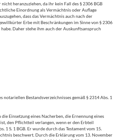
r nicht heranzuziehen, da ihr kein Fall des § 2306 BGB
rechtliche Einordnung als Vermächtnis oder Auflage
 auszugehen, dass das Vermächtnis auch nach der
 gewillkürter Erbe mit Beschränkungen im Sinne von § 2306
il habe. Daher stehe ihm auch der Auskunftsanspruch
es notariellen Bestandsverzeichnisses gemäß § 2314 Abs. 1
ch die Einsetzung eines Nacherben, die Ernennung eines
, den Pflichtteil verlangen, wenn er den Erbteil
Abs. 1 S. 1 BGB. Er wurde durch das Testament vom 15.
ächtnis beschwert. Durch die Erklärung vom 13. November