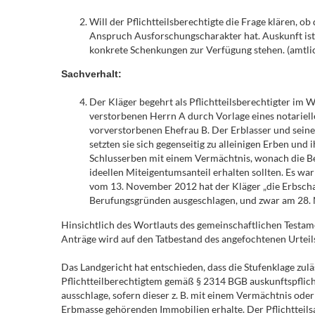
Will der Pflichtteilsberechtigte die Frage klären, 
Anspruch Ausforschungscharakter hat. Auskunft ist 
konkrete Schenkungen zur Verfügung stehen. (amtlic
Sachverhalt:
Der Kläger begehrt als Pflichtteilsberechtigter im
verstorbenen Herrn A durch Vorlage eines notariell
vorverstorbenen Ehefrau B. Der Erblasser und sein
setzten sie sich gegenseitig zu alleinigen Erben un
Schlusserben mit einem Vermächtnis, wonach die Be
ideellen Miteigentumsanteil erhalten sollten. Es wa
vom 13. November 2012 hat der Kläger „die Erbschaft
Berufungsgründen ausgeschlagen, und zwar am 28. No
Hinsichtlich des Wortlauts des gemeinschaftlichen Testame
Anträge wird auf den Tatbestand des angefochtenen Urteil
Das Landgericht hat entschieden, dass die Stufenklage zulä
Pflichtteilberechtigtem gemäß § 2314 BGB auskunftspflicht
ausschlage, sofern dieser z. B. mit einem Vermächtnis oder
Erbmasse gehörenden Immobilien erhalte. Der Pflichtteilsa