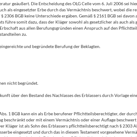
teratur geäußert. Die Entscheidung des OLG Celle vom 6. Juli 2006 sei hie
s auch als eingesetzter Erbe durch das Vermächtnis beschwert, wobei die 
auf § 2306 BGB keine Unterschiede ergäben. Gemäß § 2161 BGB sei davon
 führe somit dazu, dass der Kläger sowohl als gesetzlicher als auch als
r Erbschaft aus allen Berufungsgründen einen Anspruch auf den Pflichtte
tandteilen zu.
t eingereichte und begründete Berufung der Beklagten.
chen nicht begründet.
kunft über den Bestand des Nachlasses des Erblassers durch Vorlage ein
 Abs. 1 BGB kann ein als Erbe berufener Pflichtteilsberechtigter, der dur
 beschränkt oder mit einem Vermächtnis oder einer Auflage beschwert ist
er Kläger ist als Sohn des Erblassers pflichtteilsberechtigt nach § 2303 
usserbe eingesetzt und durch das in diesem Testament vorgesehene Verm