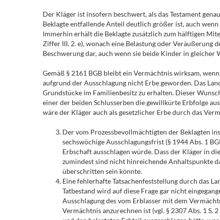
Der Kläger ist insofern beschwert, als das Testament gen
Beklagte entfallende Anteil deutlich größer ist, auch wenn
Immerhin erhält die Beklagte zusätzlich zum hälftigen Mi
Ziffer III. 2. e), wonach eine Belastung oder Veräußerung
Beschwerung dar, auch wenn sie beide Kinder in gleicher We
Gemäß § 2161 BGB bleibt ein Vermächtnis wirksam, wenn d
aufgrund der Ausschlagung nicht Erbe geworden. Das Landg
Grundstücke im Familienbesitz zu erhalten. Dieser Wunsch 
einer der beiden Schlusserben die gewillkürte Erbfolge aus
wäre der Kläger auch als gesetzlicher Erbe durch das Ver
Der vom Prozessbevollmächtigten der Beklagten ins S
sechswöchige Ausschlagungsfrist (§ 1944 Abs. 1 BGB
Erbschaft ausschlagen würde. Dass der Kläger in 
zumindest sind nicht hinreichende Anhaltspunkte d
überschritten sein könnte.
Eine fehlerhafte Tatsachenfeststellung durch das La
Tatbestand wird auf diese Frage gar nicht eingegan
Ausschlagung des vom Erblasser mit dem Vermächtni
Vermächtnis anzurechnen ist (vgl. § 2307 Abs. 1 S. 2