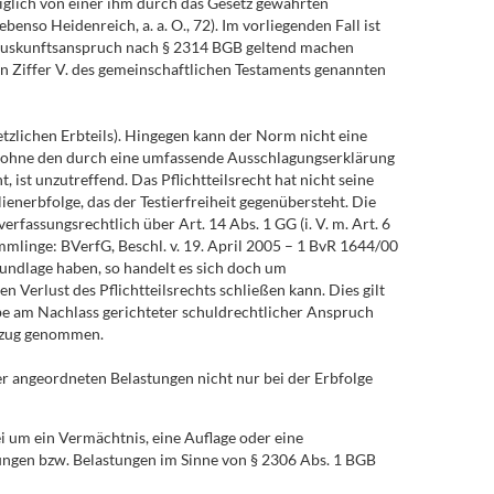
ediglich von einer ihm durch das Gesetz gewährten
nso Heidenreich, a. a. O., 72). Im vorliegenden Fall ist
en Auskunftsanspruch nach § 2314 BGB geltend machen
 in Ziffer V. des gemeinschaftlichen Testaments genannten
etzlichen Erbteils). Hingegen kann der Norm nicht eine
lb ohne den durch eine umfassende Ausschlagungserklärung
, ist unzutreffend. Das Pflichtteilsrecht hat nicht seine
ienerbfolge, das der Testierfreiheit gegenübersteht. Die
rfassungsrechtlich über Art. 14 Abs. 1 GG (i. V. m. Art. 6
mmlinge: BVerfG, Beschl. v. 19. April 2005 – 1 BvR 1644/00
undlage haben, so handelt es sich doch um
 Verlust des Pflichtteilsrechts schließen kann. Dies gilt
habe am Nachlass gerichteter schuldrechtlicher Anspruch
Bezug genommen.
er angeordneten Belastungen nicht nur bei der Erbfolge
i um ein Vermächtnis, eine Auflage oder eine
kungen bzw. Belastungen im Sinne von § 2306 Abs. 1 BGB