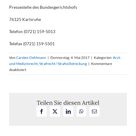
Pressestelle des Bundesgerichtshofs
76125 Karlsruhe
Telefon (0721) 159-5013
Telefax (0721) 159-5501
Von
Carsten Oehlmann
|
Donnerstag, 4. Mai 2017
|
Kategorien:
Arzt-
und Medizinrecht
,
Strafrecht / Strafvollstreckung
|
Kommentare
für
deaktiviert
BGH,
Verhandlungstermin
am
28.
Juni
Teilen Sie diesen Artikel
2017zu
Facebook
X
LinkedIn
WhatsApp
E-
dem
Mail
Az.
5
StR