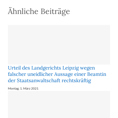
20/16
(Freispruch
Ähnliche Beiträge
eines
Transplantationsmediziners
vom
Vorwurf
des
versuchten
Totschlags)
Urteil des Landgerichts Leipzig wegen
falscher uneidlicher Aussage einer Beamtin
der Staatsanwaltschaft rechtskräftig
Montag, 1. März 2021