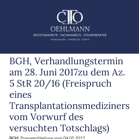
Zum
Inhalt
springen
BGH, Verhandlungstermin
am 28. Juni 2017zu dem Az.
5 StR 20/16 (Freispruch
eines
Transplantationsmediziners
vom Vorwurf des
versuchten Totschlags)
BGH
, Pressemitteilung vom 04.05.2017