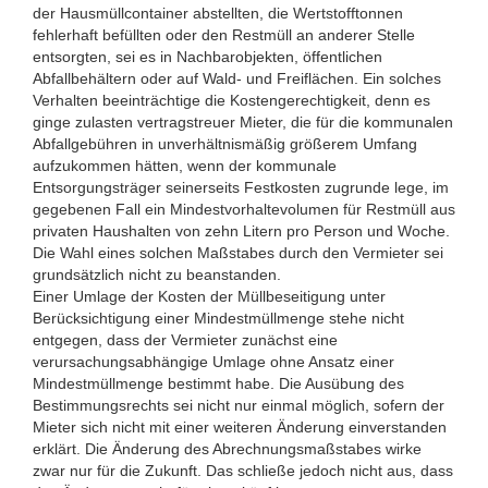
der Hausmüllcontainer abstellten, die Wertstofftonnen
fehlerhaft befüllten oder den Restmüll an anderer Stelle
entsorgten, sei es in Nachbarobjekten, öffentlichen
Abfallbehältern oder auf Wald- und Freiflächen. Ein solches
Verhalten beeinträchtige die Kostengerechtigkeit, denn es
ginge zulasten vertragstreuer Mieter, die für die kommunalen
Abfallgebühren in unverhältnismäßig größerem Umfang
aufzukommen hätten, wenn der kommunale
Entsorgungsträger seinerseits Festkosten zugrunde lege, im
gegebenen Fall ein Mindestvorhaltevolumen für Restmüll aus
privaten Haushalten von zehn Litern pro Person und Woche.
Die Wahl eines solchen Maßstabes durch den Vermieter sei
grundsätzlich nicht zu beanstanden.
Einer Umlage der Kosten der Müllbeseitigung unter
Berücksichtigung einer Mindestmüllmenge stehe nicht
entgegen, dass der Vermieter zunächst eine
verursachungsabhängige Umlage ohne Ansatz einer
Mindestmüllmenge bestimmt habe. Die Ausübung des
Bestimmungsrechts sei nicht nur einmal möglich, sofern der
Mieter sich nicht mit einer weiteren Änderung einverstanden
erklärt. Die Änderung des Abrechnungsmaßstabes wirke
zwar nur für die Zukunft. Das schließe jedoch nicht aus, dass