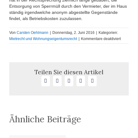
Entsorgung von Sperrmüll durch den Vermieter, der im Haus
ständig irgendwelche anonym abgestellte Gegenstände
findet, als Betriebskosten zuzulassen.
Von
Carsten Oehlmann
|
Donnerstag, 2. Juni 2016
|
Kategorien:
für
Mietrecht und Wohnungseigentumsrecht
|
Kommentare deaktiviert
Betriebsk
nach
erfasstem
Verbrauch
mit
Teilen Sie diesen Artikel
verursac
Facebook
X
LinkedIn
WhatsApp
E-
Kostenbes
Mail
Ähnliche Beiträge