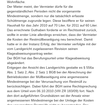
Wohnfläche.
Der Mieter meint, der Vermieter dürfe für die
gegenständlichen Perioden nicht die vorgenannte
Mindestmenge, sondern nur die tatsächlich erfasste
Schüttmenge zugrunde legen. Diese beziffere er für seinen
Haushalt für das Jahr 2010 auf 70 Liter, für 2011 auf 60 Liter.
Das errechnete Guthaben forderte er im Rechtsstreit zurück,
wollte in erster Linie allerdings erreichen, dass der Vermieter
die Kosten der Restmüllbeseitigung neu berechnet. Damit
hatte er in der Instanz Erfolg; der Vermieter verfolgte mit der
vom Landgericht zugelassenen Revision seinen
Klageabweisungsantrag weiter.
Der BGH hat das Berufungsurteil unter Klageabweisung
abgeändert.
Entgegen der Ansicht des Landgerichts gestatte es § 556a
Abs. 1 Satz 2, Abs. 2 Satz 1 BGB bei der Abrechnung der
Betriebskosten der Müllbeseitigung eine angemessene
Mindestmenge bei der Verursachung von Restmüll zu
berücksichtigen. Dabei führt der BGH seine Rechtsprechung
aus dem Urteil vom 06.10.2010 (VIII ZR 183/09) fort. Nach
den dort aufgeführten Grundsätzen sei der Ansatz einer
angemessenen Mindestmenge bei der Umlage der Kosten
des verursachten Restmülls nicht zu beanstanden. Der