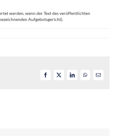
tet werden, wenn der Text des veröffentlichten
 bezeichnenden Aufgebotsgericht).
Facebook
X
LinkedIn
WhatsApp
E-
Mail