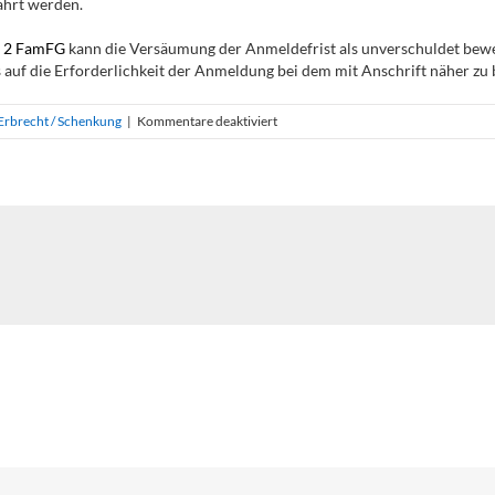
ährt werden.
. 2 FamFG
kann die Versäumung der Anmeldefrist als unverschuldet bewer
is auf die Erforderlichkeit der Anmeldung bei dem mit Anschrift näher zu
für
Erbrecht / Schenkung
|
Kommentare deaktiviert
Beschwerdeverfahren
nach
Ausschließungsbeschluss
im
Aufgebotsverfahren
für
Nachlassforderungen:
Voraussetzungen
einer
Wiedereinsetzung
in
die
versäumte
Anmeldefrist