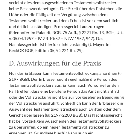
verleiht dies dem ausgeschiedenen Testamentsvollstrecker
keine Beschwerdebefugnis. Der Streit über das Entstehen, die
Höhe oder die Fälligkeit der Vergütung zwischen dem
Testamentsvollstrecker und dem Erben ist vor dem sachlich
und örtlich zuständigen Prozessgericht auszutragen
(Edenhofer in: Palandt, BGB, 75 Aufl., § 2221 Rn. 13, BGH, Urt.
v. 05.04.1957 – IV ZR 10/57 – NJW 1957, 947). Das
Nachlassgericht ist hierfür nicht zuständig (J. Mayer in:
BeckOK BGB, Edition 35, § 2221 Rn. 29).
D. Auswirkungen für die Praxis
Nur der Erblasser kann Testamentsvollstreckung anordnen (§
2197 BGB). Der Erblasser sucht regelmäßig die Person des
Testamentsvollstreckers aus. Er kann auch Vorsorge für den
Fall treffen, dass eine berufene Person das Amt nicht antritt
oder die Vollstreckung nicht bis zur vorgesehenen Beendigung
der Vollstreckung ausführt. Schließlich kann der Erblasser die
Auswahl des Testamentsvollstreckers auch Dritten oder dem
Gericht überlassen (§§ 2197-2200 BGB). Das Nachlassgericht
hat bei vorzeitigem Ausscheiden des Testamentsvollstreckers
zu überprüfen, ob ein neuer Testamentsvollstrecker zu
ernennen ist. Grundlage hierfür kann auch ein