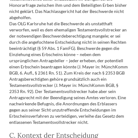
Honorarfrage zwischen ihm und dem Beteiligten Erben bisher
nicht geklärt. Das Nachlassgericht hat der Beschwerde nicht
abgeholfen.
Das OLG Karlsruhe hat die Beschwerde als unstatthaft
verworfen, weil es dem ehemaligen Testamentsvollstrecker an
der notwendigen Beschwerdeberechtigung mangele; er sei
durch die angefochtene Entscheidung nicht in seinen Rechten
beeinträchtigt (§ 59 Abs. 1 FamFG). Beschwerde gegen die
Einziehung eines Erbscheins könne – neben dem
ursprünglichen Antragsteller – jeder erheben, der potentiell
einen Erbschein beantragen könnte (J. Mayer in: MünchKomm
BGB, 6. Aufl., § 2361 Rn. 51). Zum Kreis der nach § 2353 BGB
Antragsberechtigten gehöre grundsätzlich auch ein
Testamentsvollstrecker (J. Mayer in: MünchKomm BGB, §
2353 Rn. 92). Der Testamentsvollstrecker habe aber sein
Antragsrecht mit der Beendigung seines Amtes verloren. Eine
nachwirkende Befugnis, die Anordnungen des Erblassers
gegen aus seiner Sicht unzutreffende Entscheidungen im
Erbscheinsverfahren zu verteidigen, verleihe das Gesetz dem
entlassenen Testamentsvollstrecker nicht.
C. Kontext der Entscheidung