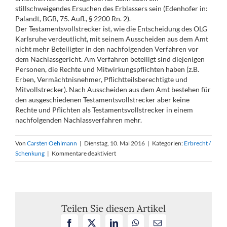
stillschweigendes Ersuchen des Erblassers sein (Edenhofer in:
Palandt, BGB, 75. Aufl., § 2200 Rn. 2).
Der Testamentsvollstrecker ist, wie die Entscheidung des OLG
Karlsruhe verdeutlicht, mit seinem Ausscheiden aus dem Amt
nicht mehr Beteiligter in den nachfolgenden Verfahren vor
dem Nachlassgericht. Am Verfahren beteiligt sind diejenigen
Personen, die Rechte und Mitwirkungspflichten haben (z.B.
Erben, Vermächtnisnehmer, Pflichtteilsberechtigte und
Mitvollstrecker). Nach Ausscheiden aus dem Amt bestehen für
den ausgeschiedenen Testamentsvollstrecker aber keine
Rechte und Pflichten als Testamentsvollstrecker in einem
nachfolgenden Nachlassverfahren mehr.
Von
Carsten Oehlmann
|
Dienstag, 10. Mai 2016
|
Kategorien:
Erbrecht /
für
Schenkung
|
Kommentare deaktiviert
Beschwerdebefugnis
des
entlassenen
Testamentsvollstreckers
Teilen Sie diesen Artikel
Facebook
X
LinkedIn
WhatsApp
E-