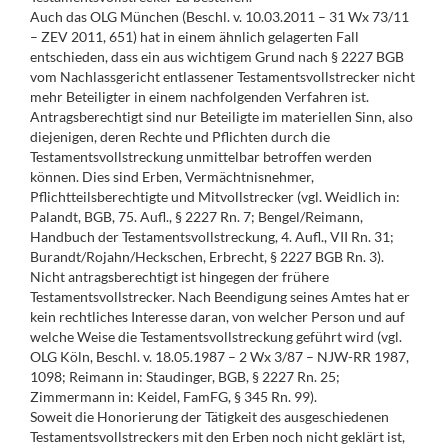
Auch das OLG München (Beschl. v. 10.03.2011 – 31 Wx 73/11
– ZEV 2011, 651) hat in einem ähnlich gelagerten Fall
entschieden, dass ein aus wichtigem Grund nach § 2227 BGB
vom Nachlassgericht entlassener Testamentsvollstrecker nicht
mehr Beteiligter in einem nachfolgenden Verfahren ist.
Antragsberechtigt sind nur Beteiligte im materiellen Sinn, also
diejenigen, deren Rechte und Pflichten durch die
Testamentsvollstreckung unmittelbar betroffen werden
können. Dies sind Erben, Vermächtnisnehmer,
Pflichtteilsberechtigte und Mitvollstrecker (vgl. Weidlich in:
Palandt, BGB, 75. Aufl., § 2227 Rn. 7; Bengel/Reimann,
Handbuch der Testamentsvollstreckung, 4. Aufl., VII Rn. 31;
Burandt/Rojahn/Heckschen, Erbrecht, § 2227 BGB Rn. 3).
Nicht antragsberechtigt ist hingegen der frühere
Testamentsvollstrecker. Nach Beendigung seines Amtes hat er
kein rechtliches Interesse daran, von welcher Person und auf
welche Weise die Testamentsvollstreckung geführt wird (vgl.
OLG Köln, Beschl. v. 18.05.1987 – 2 Wx 3/87 – NJW-RR 1987,
1098; Reimann in: Staudinger, BGB, § 2227 Rn. 25;
Zimmermann in: Keidel, FamFG, § 345 Rn. 99).
Soweit die Honorierung der Tätigkeit des ausgeschiedenen
Testamentsvollstreckers mit den Erben noch nicht geklärt ist,