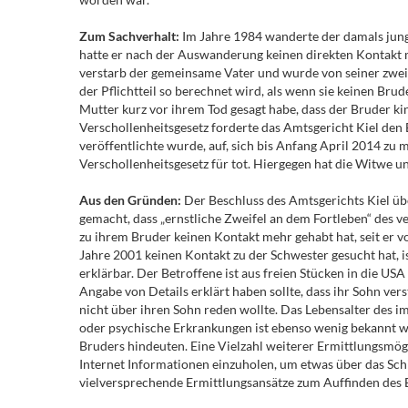
Zum Sachverhalt:
Im Jahre 1984 wanderte der damals junge
hatte er nach der Auswanderung keinen direkten Kontakt me
verstarb der gemeinsame Vater und wurde von seiner zweit
der Pflichtteil so berechnet wird, als wenn sie keinen Bru
Mutter kurz vor ihrem Tod gesagt habe, dass der Bruder 
Verschollenheitsgesetz forderte das Amtsgericht Kiel den
veröffentlichte wurde, auf, sich bis Anfang April 2014 zu
Verschollenheitsgesetz für tot. Hiergegen hat die Witwe u
Aus den Gründen:
Der Beschluss des Amtsgerichts Kiel übe
gemacht, dass „ernstliche Zweifel an dem Fortleben“ des v
zu ihrem Bruder keinen Kontakt mehr gehabt hat, seit er v
Jahre 2001 keinen Kontakt zu der Schwester gesucht hat, is
erklärbar. Der Betroffene ist aus freien Stücken in die U
Angabe von Details erklärt haben sollte, dass ihr Sohn ver
nicht über ihren Sohn reden wollte. Das Lebensalter des im
oder psychische Erkrankungen ist ebenso wenig bekannt wi
Bruders hindeuten. Eine Vielzahl weiterer Ermittlungsmögl
Internet Informationen einzuholen, um etwas über das Sch
vielversprechende Ermittlungsansätze zum Auffinden des B