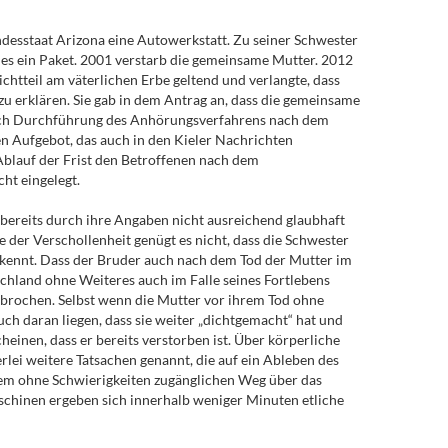
desstaat Arizona eine Autowerkstatt. Zu seiner Schwester
des ein Paket. 2001 verstarb die gemeinsame Mutter. 2012
htteil am väterlichen Erbe geltend und verlangte, dass
 zu erklären. Sie gab in dem Antrag an, dass die gemeinsame
 Nach Durchführung des Anhörungsverfahrens nach dem
n Aufgebot, das auch in den Kieler Nachrichten
 Ablauf der Frist den Betroffenen nach dem
ht eingelegt.
 bereits durch ihre Angaben nicht ausreichend glaubhaft
 der Verschollenheit genügt es nicht, dass die Schwester
ht kennt. Dass der Bruder auch nach dem Tod der Mutter im
tschland ohne Weiteres auch im Falle seines Fortlebens
gebrochen. Selbst wenn die Mutter vor ihrem Tod ohne
uch daran liegen, dass sie weiter „dichtgemacht“ hat und
einen, dass er bereits verstorben ist. Über körperliche
lei weitere Tatsachen genannt, die auf ein Ableben des
 dem ohne Schwierigkeiten zugänglichen Weg über das
aschinen ergeben sich innerhalb weniger Minuten etliche