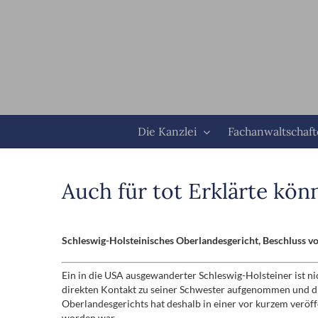
Zum
Inhalt
springen
Die Kanzlei
Fachanwaltschaf
Auch für tot Erklärte kön
Schleswig-Holsteinisches Oberlandesgericht, Beschluss 
Ein in die USA ausgewanderter Schleswig-Holsteiner ist nic
direkten Kontakt zu seiner Schwester aufgenommen und die
Oberlandesgerichts hat deshalb in einer vor kurzem veröf
worden war.