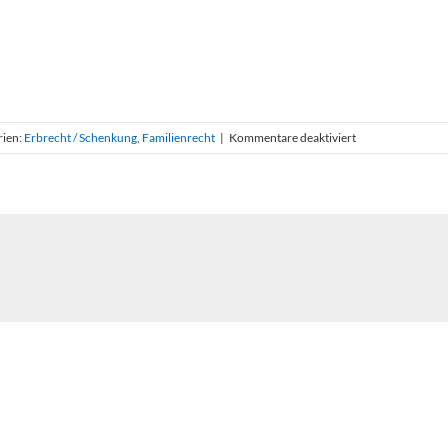
für
rien:
Erbrecht / Schenkung
,
Familienrecht
|
Kommentare deaktiviert
Auch
für
tot
Erklärte
können
länger
leben