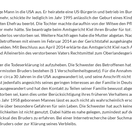
 Mann in die USA aus. Er heiratete eine US-Bürgerin und betrieb im Bun
hr, schickte ihr lediglich im Jahr 1995 anlässlich der Geburt eines Kin
en Ehefrau beerbt. Die Tochter machte daraufhin von der Witwe den Pflic
der mehr hätte. Sie beantragte beim Amtsgericht Kiel ihren Bruder für tot
kinderlos verstorben sei. Weitere Nachfragen habe die Mutter abgetan.
 Betroffenen mit einem im Februar 2014 an der Gerichtstafel ausgehängte
 melden. Mit Beschluss aus April 2014 erklärte das Amtsgericht Kiel nach
nd Alleinerbin des verstorbenen Vaters Rechtsmittel zum Oberlandesgeric
r die Todeserklärung ist aufzuheben. Die Schwester des Betroffenen hat
ermissten Bruders bestehen (§ 1 Verschollenheitsgesetz). Für die Annahme
or circa 30 Jahren in die USA ausgewandert ist, und seine Anschrift nic
t jedenfalls angesichts seines geringen Interesses an der Familie in Deu
SA ausgewandert und hat den Kontakt zu Teilen seiner Familie bewusst ab
storben sei, kann dies unter Berücksichtigung ihres früheren Verhaltens a
 Jahr 1958 geborenen Mannes lässt es auch nicht als wahrscheinlich ersch
e über besondere Gefahren für sein Leben. Die Schwester hat auch keiner
ichkeiten ist nicht genutzt. Dabei hätte es nahe gelegen, zumindest auf
icksal des Bruders zu erfahren. Bei einer Internetrecherche über Suchm
ruders oder zur Klärung seines Verbleibs.