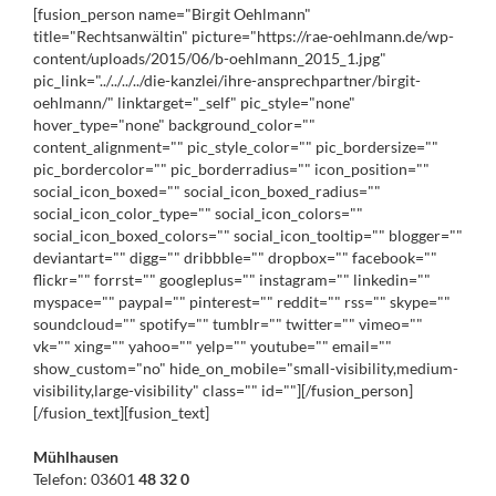
[fusion_person name="Birgit Oehlmann"
title="Rechtsanwältin" picture="https://rae-oehlmann.de/wp-
content/uploads/2015/06/b-oehlmann_2015_1.jpg"
pic_link="../../../../die-kanzlei/ihre-ansprechpartner/birgit-
oehlmann/" linktarget="_self" pic_style="none"
hover_type="none" background_color=""
content_alignment="" pic_style_color="" pic_bordersize=""
pic_bordercolor="" pic_borderradius="" icon_position=""
social_icon_boxed="" social_icon_boxed_radius=""
social_icon_color_type="" social_icon_colors=""
social_icon_boxed_colors="" social_icon_tooltip="" blogger=""
deviantart="" digg="" dribbble="" dropbox="" facebook=""
flickr="" forrst="" googleplus="" instagram="" linkedin=""
myspace="" paypal="" pinterest="" reddit="" rss="" skype=""
soundcloud="" spotify="" tumblr="" twitter="" vimeo=""
vk="" xing="" yahoo="" yelp="" youtube="" email=""
show_custom="no" hide_on_mobile="small-visibility,medium-
visibility,large-visibility" class="" id=""][/fusion_person]
[/fusion_text][fusion_text]
Mühlhausen
Telefon: 03601
48 32 0