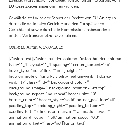
Legislativvorschlägen vorgelegt, von denen einige bereits vom
EU-Gesetzgeber angenommen wurden.
Gewährleistet wird der Schutz der Rechte von EU-Anlegern
durch die nationalen Gerichte und den Europäischen
Gerichtshof sowie durch die Kommission, insbesondere
mittels Vertragsverletzungsverfahren.
Quelle: EU-Aktuell v. 19.07.2018
[/fusion_text][/fusion_builder_column][fusion_builder_column
type=“1_4″ layout=“1_4″ spacing=““ center_content=“no“
hover_type=“none“ link=““ min_height=““
hide_on_mobile=“small-visibility,medium-visibility,large-
visibility“ class=““ id=““ background_color=““
background_image=““ background_position=“left top“
background_repeat=“no-repeat“ border_size=“0″
border_color=““ border_style=“solid“ border_position=“all“
padding_top=““ padding_right=““ padding_bottom=““
padding_left=““ dimension_margin=““ animation_type=““
animation_direction=“left“ animation_speed=“0.3″
animation_offset=““ last=“no“][fusion_text]