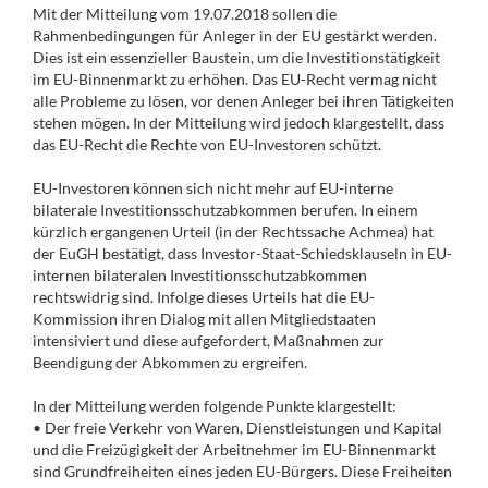
Mit der Mitteilung vom 19.07.2018 sollen die
Rahmenbedingungen für Anleger in der EU gestärkt werden.
Dies ist ein essenzieller Baustein, um die Investitionstätigkeit
im EU-Binnenmarkt zu erhöhen. Das EU-Recht vermag nicht
alle Probleme zu lösen, vor denen Anleger bei ihren Tätigkeiten
stehen mögen. In der Mitteilung wird jedoch klargestellt, dass
das EU-Recht die Rechte von EU-Investoren schützt.
EU-Investoren können sich nicht mehr auf EU-interne
bilaterale Investitionsschutzabkommen berufen. In einem
kürzlich ergangenen Urteil (in der Rechtssache Achmea) hat
der EuGH bestätigt, dass Investor-Staat-Schiedsklauseln in EU-
internen bilateralen Investitionsschutzabkommen
rechtswidrig sind. Infolge dieses Urteils hat die EU-
Kommission ihren Dialog mit allen Mitgliedstaaten
intensiviert und diese aufgefordert, Maßnahmen zur
Beendigung der Abkommen zu ergreifen.
In der Mitteilung werden folgende Punkte klargestellt:
• Der freie Verkehr von Waren, Dienstleistungen und Kapital
und die Freizügigkeit der Arbeitnehmer im EU-Binnenmarkt
sind Grundfreiheiten eines jeden EU-Bürgers. Diese Freiheiten