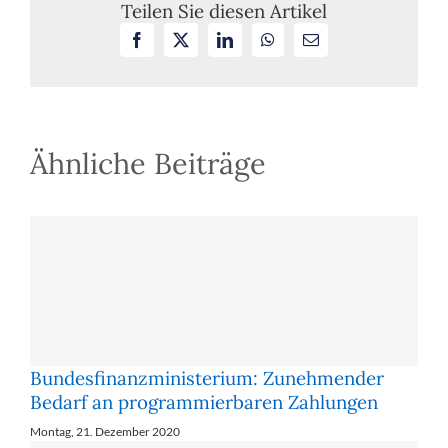
mehr
Teilen Sie diesen Artikel
auf
Facebook
X
LinkedIn
WhatsApp
E-
EU-
Mail
interne
Investitionsschutzabkommen
berufen
Ähnliche Beiträge
Bundesfinanzministerium: Zu­neh­men­der
Be­darf an pro­gram­mier­ba­ren Zah­lun­gen
Montag, 21. Dezember 2020