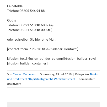
Leinefelde
Telefon: 03605
546 94 88
Gotha
Telefon: 03621
510 18 60
(RAe)
Telefon: 03621
510 18 00
(StB)
oder schreiben Sie hier eine Mail:
[contact-form-7 id="4" title="Sidebar-Kontakt"]
[/fusion_text][/fusion_builder_column][/fusion_builder_row]
[/fusion_builder_container]
Von
Carsten Oehlmann
|
Donnerstag, 19. Juli 2018
|
Kategorien:
Bank-
und Kreditrecht / Kapitalanlagerecht
,
Wirtschaftsrecht
|
Kommentare
für
deaktiviert
Anleger
können
sich
nicht