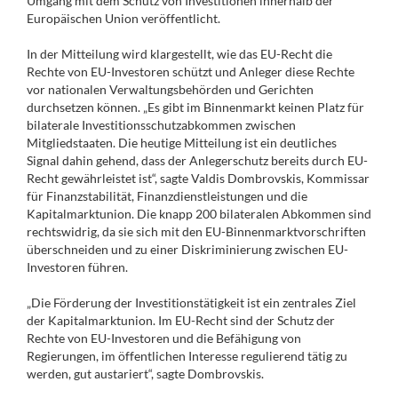
Umgang mit dem Schutz von Investitionen innerhalb der
Europäischen Union veröffentlicht.
In der Mitteilung wird klargestellt, wie das EU-Recht die
Rechte von EU-Investoren schützt und Anleger diese Rechte
vor nationalen Verwaltungsbehörden und Gerichten
durchsetzen können. „Es gibt im Binnenmarkt keinen Platz für
bilaterale Investitionsschutzabkommen zwischen
Mitgliedstaaten. Die heutige Mitteilung ist ein deutliches
Signal dahin gehend, dass der Anlegerschutz bereits durch EU-
Recht gewährleistet ist“, sagte Valdis Dombrovskis, Kommissar
für Finanzstabilität, Finanzdienstleistungen und die
Kapitalmarktunion. Die knapp 200 bilateralen Abkommen sind
rechtswidrig, da sie sich mit den EU-Binnenmarktvorschriften
überschneiden und zu einer Diskriminierung zwischen EU-
Investoren führen.
„Die Förderung der Investitionstätigkeit ist ein zentrales Ziel
der Kapitalmarktunion. Im EU-Recht sind der Schutz der
Rechte von EU-Investoren und die Befähigung von
Regierungen, im öffentlichen Interesse regulierend tätig zu
werden, gut austariert“, sagte Dombrovskis.