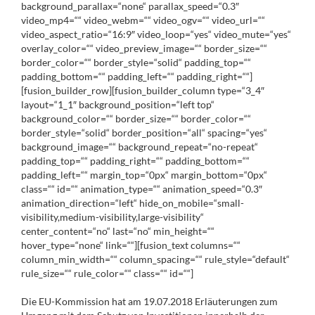
background_parallax=“none“ parallax_speed=“0.3″
video_mp4=““ video_webm=““ video_ogv=““ video_url=““
video_aspect_ratio=“16:9″ video_loop=“yes“ video_mute=“yes“
overlay_color=““ video_preview_image=““ border_size=““
border_color=““ border_style=“solid“ padding_top=““
padding_bottom=““ padding_left=““ padding_right=““]
[fusion_builder_row][fusion_builder_column type=“3_4″
layout=“1_1″ background_position=“left top“
background_color=““ border_size=““ border_color=““
border_style=“solid“ border_position=“all“ spacing=“yes“
background_image=““ background_repeat=“no-repeat“
padding_top=““ padding_right=““ padding_bottom=““
padding_left=““ margin_top=“0px“ margin_bottom=“0px“
class=““ id=““ animation_type=““ animation_speed=“0.3″
animation_direction=“left“ hide_on_mobile=“small-
visibility,medium-visibility,large-visibility“
center_content=“no“ last=“no“ min_height=““
hover_type=“none“ link=““][fusion_text columns=““
column_min_width=““ column_spacing=““ rule_style=“default“
rule_size=““ rule_color=““ class=““ id=““]
Die EU-Kommission hat am 19.07.2018 Erläuterungen zum