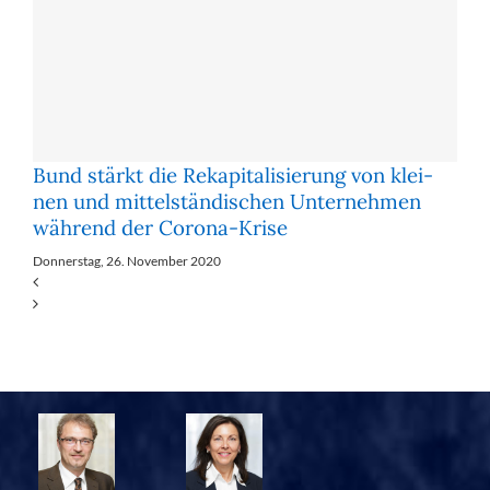
Bund stärkt die Re­ka­pi­ta­li­sie­rung von klei­
nen und mit­tel­stän­di­schen Un­ter­neh­men
wäh­rend der Co­ro­na-Kri­se
Donnerstag, 26. November 2020