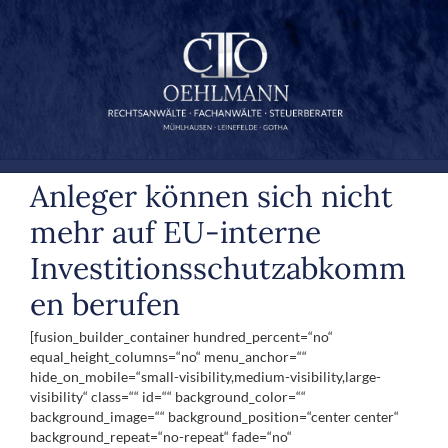
Zum
Inhalt
springen
Anleger können sich nicht
mehr auf EU-interne
Investitionsschutzabkomm
en berufen
[fusion_builder_container hundred_percent=“no“
equal_height_columns=“no“ menu_anchor=““
hide_on_mobile=“small-visibility,medium-visibility,large-
visibility“ class=““ id=““ background_color=““
background_image=““ background_position=“center center“
background_repeat=“no-repeat“ fade=“no“