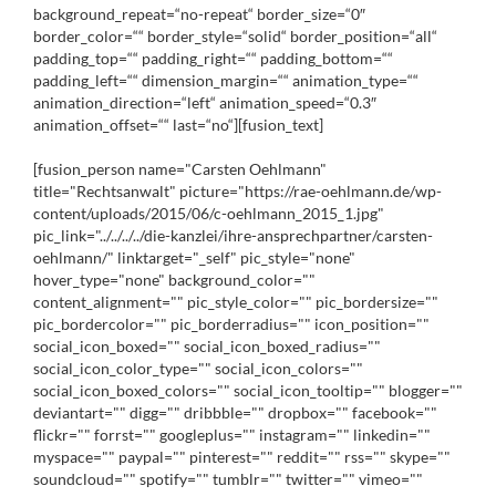
background_repeat=“no-repeat“ border_size=“0″
border_color=““ border_style=“solid“ border_position=“all“
padding_top=““ padding_right=““ padding_bottom=““
padding_left=““ dimension_margin=““ animation_type=““
animation_direction=“left“ animation_speed=“0.3″
animation_offset=““ last=“no“][fusion_text]
[fusion_person name="Carsten Oehlmann"
title="Rechtsanwalt" picture="https://rae-oehlmann.de/wp-
content/uploads/2015/06/c-oehlmann_2015_1.jpg"
pic_link="../../../../die-kanzlei/ihre-ansprechpartner/carsten-
oehlmann/" linktarget="_self" pic_style="none"
hover_type="none" background_color=""
content_alignment="" pic_style_color="" pic_bordersize=""
pic_bordercolor="" pic_borderradius="" icon_position=""
social_icon_boxed="" social_icon_boxed_radius=""
social_icon_color_type="" social_icon_colors=""
social_icon_boxed_colors="" social_icon_tooltip="" blogger=""
deviantart="" digg="" dribbble="" dropbox="" facebook=""
flickr="" forrst="" googleplus="" instagram="" linkedin=""
myspace="" paypal="" pinterest="" reddit="" rss="" skype=""
soundcloud="" spotify="" tumblr="" twitter="" vimeo=""