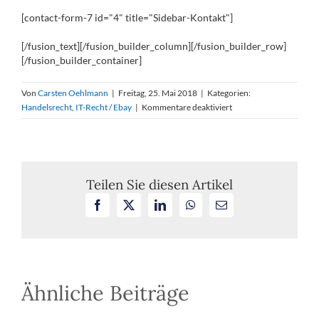
[contact-form-7 id="4" title="Sidebar-Kontakt"]
[/fusion_text][/fusion_builder_column][/fusion_builder_row]
[/fusion_builder_container]
Von
Carsten Oehlmann
|
Freitag, 25. Mai 2018
|
Kategorien:
für
Handelsrecht
,
IT-Recht / Ebay
|
Kommentare deaktiviert
Anfechtungsrecht
bei
irrtümlichem
Sofortpreisverkauf
auf
Teilen Sie diesen Artikel
eBay
Facebook
X
LinkedIn
WhatsApp
E-
Mail
Ähnliche Beiträge