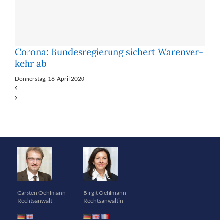
Corona: Bun­des­re­gie­rung si­chert Wa­ren­ver­
kehr ab
Donnerstag, 16. April 2020
Carsten Oehlmann
Birgit Oehlmann
Rechtsanwalt
Rechtsanwältin