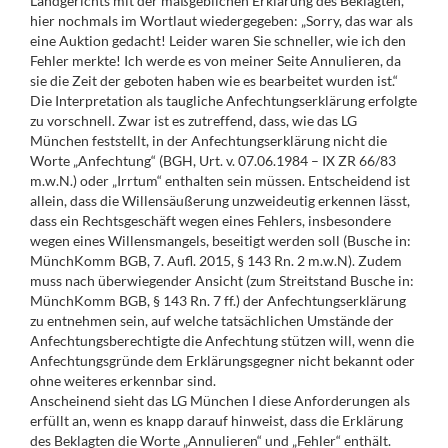
Landgerichts mit der maßgeblichen Erklärung des Beklagten,
hier nochmals im Wortlaut wiedergegeben: „Sorry, das war als
eine Auktion gedacht! Leider waren Sie schneller, wie ich den
Fehler merkte! Ich werde es von meiner Seite Annulieren, da
sie die Zeit der geboten haben wie es bearbeitet wurden ist.“
Die Interpretation als taugliche Anfechtungserklärung erfolgte
zu vorschnell. Zwar ist es zutreffend, dass, wie das LG
München feststellt, in der Anfechtungserklärung nicht die
Worte „Anfechtung“ (BGH, Urt. v. 07.06.1984 – IX ZR 66/83
m.w.N.) oder „Irrtum“ enthalten sein müssen. Entscheidend ist
allein, dass die Willensäußerung unzweideutig erkennen lässt,
dass ein Rechtsgeschäft wegen eines Fehlers, insbesondere
wegen eines Willensmangels, beseitigt werden soll (Busche in:
MünchKomm BGB, 7. Aufl. 2015, § 143 Rn. 2 m.w.N). Zudem
muss nach überwiegender Ansicht (zum Streitstand Busche in:
MünchKomm BGB, § 143 Rn. 7 ff.) der Anfechtungserklärung
zu entnehmen sein, auf welche tatsächlichen Umstände der
Anfechtungsberechtigte die Anfechtung stützen will, wenn die
Anfechtungsgründe dem Erklärungsgegner nicht bekannt oder
ohne weiteres erkennbar sind.
Anscheinend sieht das LG München I diese Anforderungen als
erfüllt an, wenn es knapp darauf hinweist, dass die Erklärung
des Beklagten die Worte „Annulieren“ und „Fehler“ enthält.