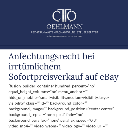
Zum
Inhalt
springen
Anfechtungsrecht bei
irrtümlichem
Sofortpreisverkauf auf eBay
[fusion_builder_container hundred_percent=“no“
equal_height_columns=“no“ menu_anchor=““
hide_on_mobile=“small-visibility,medium-visibility,large-
visibility“ class=““ id=““ background_color=““
background_image=““ background_position=“center center“
background_repeat=“no-repeat“ fade=“no“
background_parallax=“none“ parallax_speed=“0.3″
video_mp4=““ video_webm=““ video_ogv=““ video_url=““