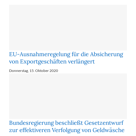
EU-Aus­nah­me­re­ge­lung für die Ab­si­che­rung
von Ex­port­ge­schäf­ten ver­län­gert
Donnerstag, 15. Oktober 2020
Bun­des­re­gie­rung be­schließt Ge­setz­ent­wurf
zur ef­fek­ti­ve­ren Ver­fol­gung von Geld­wä­sche