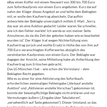
eBay einen Koffer mit einem Neuwert von 300 bis 700 Euro
zum Sofortkaufpreis von einem Euro angeboten. Kurz darauf
nahm der Kläger dieses Angebot an und teilte dem Beklagten
mit, er wolle den Kaufvertrag abwickeln. Daraufhin
antwortete der Beklagte unverzüglich mittels E-Mail: „Sorry,
das war als eine Auktion gedacht! Leider waren Sie schneller,
wie ich den Fehler merkte! Ich werde es von meiner Seite
Annulieren, da sie die Zeit der geboten haben wie es bearbeitet
wurden ist.“ Der Kläger trat wegen Nichterfüllung vom
Kaufvertrag zurück und wollte Ersatz in Höhe des von ihm auf
700 Euro veranschlagten Kofferwertes abzüglich des
vereinbarten Kaufpreises von einem Euro. Der Beklagte war
dagegen der Ansicht, seine Mitteilung habe als Anfechtung den
Kaufvertrag zum Erlöschen gebracht.
Das LG München I hat – wie schon die Vorinstanz – dem
Beklagten Recht gegeben.
Wie es zu einer für eine Aktivierung des Sofortkaufs
erforderlichen zweimaligen Fehleingabe („Verkauf anstelle
Auktion“ und „Aktivieren anstelle Vorschau“) gekommen ist,
konnte der beweispflichtige Beklagte nicht erklären und nur
Vermutungen äußern („Eingabe über Tabulatoren“,
„versehentlich auf Taste gekommen“). Dieser Umstand, so das