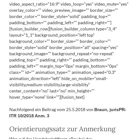
video_aspect_ratio=“16:9″ video_loop=“yes“ video_mute=“yes“
overlay_color=““ video_preview_image=““ border_size=““
border_color=““ border_style=“solid“ padding_top=““
padding_bottom=““ padding_left=““ padding_right=““]
[fusion_builder_row][fusion_builder_column type=“3_4″
layout=“1_1″ background_position=“left top“
background_color=““ border_size=““ border_color=““
border_style=“solid“ border_position=“all“ spacing=“yes“
background_image=““ background_repeat=“no-repeat“
padding_top=““ padding_right=““ padding_bottom=““
padding_left=““ margin_top=“0px“ margin_bottom=“0px“
class=““ id=““ animation_type=““ animation_speed=“0.3″
animation_direction=“left“ hide_on_mobile=“small-
visibility,medium-visibility,large-visibility“
center_content=“no“ last=“no“ min_height=““
hover_type=“none“ link=““][fusion_text]
Nachfolgend ein Beitrag vom 25.5.2018 von
Braun, jurisPR-
ITR 10/2018 Anm. 3
Orientierungssatz zur Anmerkung
Wer auf der Handelsplattform eBay bei der