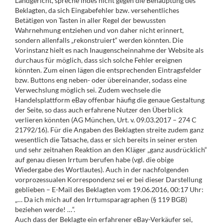
Landgericht, spreche indes nicht gegen die Behauptung des
Beklagten, da sich Eingabefehler bzw. versehentliches
Betätigen von Tasten in aller Regel der bewussten
Wahrnehmung entziehen und von daher nicht erinnert,
sondern allenfalls „rekonstruiert“ werden könnten. Die
Vorinstanz hielt es nach Inaugenscheinnahme der Website als
durchaus für möglich, dass sich solche Fehler ereignen
könnten. Zum einen lägen die entsprechenden Eintragsfelder
bzw. Buttons eng neben- oder übereinander, sodass eine
Verwechslung möglich sei. Zudem wechsele die
Handelsplattform eBay offenbar häufig die genaue Gestaltung
der Seite, so dass auch erfahrene Nutzer den Überblick
verlieren könnten (AG München, Urt. v. 09.03.2017 – 274 C
21792/16). Für die Angaben des Beklagten streite zudem ganz
wesentlich die Tatsache, dass er sich bereits in seiner ersten
und sehr zeitnahen Reaktion an den Kläger „ganz ausdrücklich“
auf genau diesen Irrtum berufen habe (vgl. die obige
Wiedergabe des Wortlautes). Auch in der nachfolgenden
vorprozessualen Korrespondenz sei er bei dieser Darstellung
geblieben – E-Mail des Beklagten vom 19.06.2016, 00:17 Uhr:
„… Da ich mich auf den Irrtumsparagraphen (§ 119 BGB)
beziehen werde! …“.
Auch dass der Beklagte ein erfahrener eBay-Verkäufer sei,