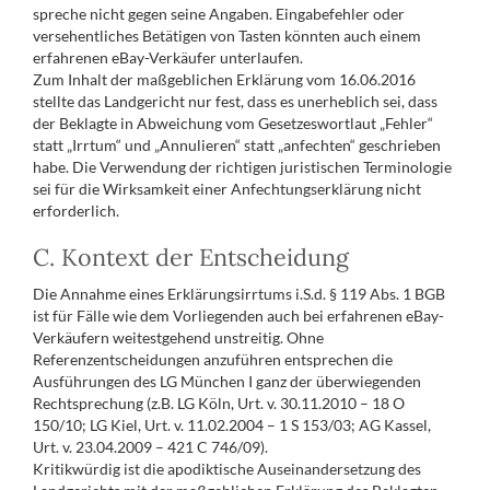
spreche nicht gegen seine Angaben. Eingabefehler oder
versehentliches Betätigen von Tasten könnten auch einem
erfahrenen eBay-Verkäufer unterlaufen.
Zum Inhalt der maßgeblichen Erklärung vom 16.06.2016
stellte das Landgericht nur fest, dass es unerheblich sei, dass
der Beklagte in Abweichung vom Gesetzeswortlaut „Fehler“
statt „Irrtum“ und „Annulieren“ statt „anfechten“ geschrieben
habe. Die Verwendung der richtigen juristischen Terminologie
sei für die Wirksamkeit einer Anfechtungserklärung nicht
erforderlich.
C. Kontext der Entscheidung
Die Annahme eines Erklärungsirrtums i.S.d. § 119 Abs. 1 BGB
ist für Fälle wie dem Vorliegenden auch bei erfahrenen eBay-
Verkäufern weitestgehend unstreitig. Ohne
Referenzentscheidungen anzuführen entsprechen die
Ausführungen des LG München I ganz der überwiegenden
Rechtsprechung (z.B. LG Köln, Urt. v. 30.11.2010 – 18 O
150/10; LG Kiel, Urt. v. 11.02.2004 – 1 S 153/03; AG Kassel,
Urt. v. 23.04.2009 – 421 C 746/09).
Kritikwürdig ist die apodiktische Auseinandersetzung des