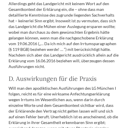
Allerdings geht das Landgericht mit keinem Wort auf den
Gesamtkontext der Erklärung ein, die – ohne dass man
detaillierte Kenntnisse des zugrunde liegenden Sachverhalts
hat – keinerlei Sinn ergibt. Insoweit ist zu vermuten, dass sich
das Landgericht die Mühen einer Auslegung ersparen wollte;
wobei man durchaus zu dem gewünschten Ergebnis hätte
gelangen können, wenn man die nachgeschobene Erklärung
vom 19.06.2016 („… Da ich mich auf den Irrtumsparagraphen
(§ 119 BGB) beziehen werde! … “) mit berücksichtigt hätte.
Nachdem sich aber das Landgericht ausdrücklich allein auf die
Erklärung vom 16.06.2016 beziehen will, überzeugen dessen
Ausführungen nicht.
D. Auswirkungen für die Praxis
Will man den apodiktischen Ausführungen des LG München I
folgen, reicht es für eine wirksame Anfechtungserklärung
wegen Irrtums im Wesentlichen aus, wenn darin durch
einzelne Worte und dem Gesamtkontext sichtbar wird, dass
der Erklärende den Vertrag nicht gelten lassen will und sich
auf einen Fehler beruft. Unerheblich ist es anscheinend, ob die
Erklärung in ihrer Gesamtheit erkennbaren Sinn ergibt;