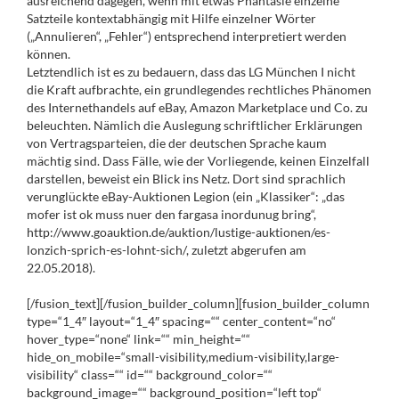
ausreichend dagegen, wenn mit etwas Phantasie einzelne
Satzteile kontextabhängig mit Hilfe einzelner Wörter
(„Annulieren“, „Fehler“) entsprechend interpretiert werden
können.
Letztendlich ist es zu bedauern, dass das LG München I nicht
die Kraft aufbrachte, ein grundlegendes rechtliches Phänomen
des Internethandels auf eBay, Amazon Marketplace und Co. zu
beleuchten. Nämlich die Auslegung schriftlicher Erklärungen
von Vertragsparteien, die der deutschen Sprache kaum
mächtig sind. Dass Fälle, wie der Vorliegende, keinen Einzelfall
darstellen, beweist ein Blick ins Netz. Dort sind sprachlich
verunglückte eBay-Auktionen Legion (ein „Klassiker“: „das
mofer ist ok muss nuer den fargasa inordunug bring“,
http://www.goauktion.de/auktion/lustige-auktionen/es-
lonzich-sprich-es-lohnt-sich/, zuletzt abgerufen am
22.05.2018).
[/fusion_text][/fusion_builder_column][fusion_builder_column
type=“1_4″ layout=“1_4″ spacing=““ center_content=“no“
hover_type=“none“ link=““ min_height=““
hide_on_mobile=“small-visibility,medium-visibility,large-
visibility“ class=““ id=““ background_color=““
background_image=““ background_position=“left top“