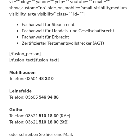
vk="" xing="" yahoo="" yelp="" youtube="" email=""
show_custom="no" hide_on_mobile="small-visibility,medium-
visibility,large-visibility" class="" id=""]
Fachanwalt für Steuerrecht
Fachanwalt für Handels- und Gesellschaftsrecht
Fachanwalt für Erbrecht
Zertifizierter Testamentsvollstrecker (AGT)
[/fusion_person]
[/fusion_text][fusion_text]
Mühlhausen
Telefon: 03601
48 32 0
Leinefelde
Telefon: 03605
546 94 88
Gotha
Telefon: 03621
(RAe)
510 18 60
Telefon: 03621
(StB)
510 18 00
oder schreiben Sie hier eine Mail: