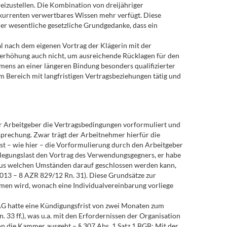
eizustellen. Die Kombination von dreijähriger
onkurrenten verwertbares Wissen mehr verfügt. Diese
der wesentliche gesetzliche Grundgedanke, dass ein
l nach dem eigenen Vortrag der Klägerin mit der
erhöhung auch nicht, um ausreichende Rücklagen für den
hmens an einer längeren Bindung besonders qualifizierter
em Bereich mit langfristigen Vertragsbeziehungen tätig und
er Arbeitgeber die Vertragsbedingungen vorformuliert und
prechung. Zwar trägt der Arbeitnehmer hierfür die
ist – wie hier – die Vorformulierung durch den Arbeitgeber
rlegungslast den Vortrag des Verwendungsgegners, er habe
und aus welchen Umständen darauf geschlossen werden kann,
.2013 – 8 AZR 829/12 Rn. 31). Diese Grundsätze zur
men wird, wonach eine Individualvereinbarung vorliege
BAG hatte eine Kündigungsfrist von zwei Monaten zum
 33 ff.), was u.a. mit den Erfordernissen der Organisation
on die Kammer ausgeht – § 307 Abs. 1 Satz 1 BGB: Mit der