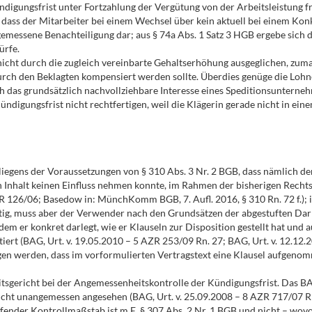
digungsfrist unter Fortzahlung der Vergütung von der Arbeitsleistung fr
u, dass der Mitarbeiter bei einem Wechsel über kein aktuell bei einem K
emessene Benachteiligung dar; aus § 74a Abs. 1 Satz 3 HGB ergebe sich 
ürfe.
nicht durch die zugleich vereinbarte Gehaltserhöhung ausgeglichen, zuma
rch den Beklagten kompensiert werden sollte. Überdies genüge die Lohn
ch das grundsätzlich nachvollziehbare Interesse eines Speditionsunterne
ündigungsfrist nicht rechtfertigen, weil die Klägerin gerade nicht in ein
rliegens der Voraussetzungen von § 310 Abs. 3 Nr. 2 BGB, dass nämlich d
 Inhalt keinen Einfluss nehmen konnte, im Rahmen der bisherigen Rechts
R 126/06; Basedow in: MünchKomm BGB, 7. Aufl. 2016, § 310 Rn. 72 f.); 
eitig, muss aber der Verwender nach den Grundsätzen der abgestuften Da
 indem er konkret darlegt, wie er Klauseln zur Disposition gestellt hat 
iert (BAG, Urt. v. 19.05.2010 – 5 AZR 253/09 Rn. 27; BAG, Urt. v. 12.12
n werden, dass im vorformulierten Vertragstext eine Klausel aufgenom
itsgericht bei der Angemessenheitskontrolle der Kündigungsfrist. Das 
nicht unangemessen angesehen (BAG, Urt. v. 25.09.2008 – 8 AZR 717/07 Rn.
fender Kontrollmaßstab ist m.E. § 307 Abs. 2 Nr. 1 BGB und nicht – wov