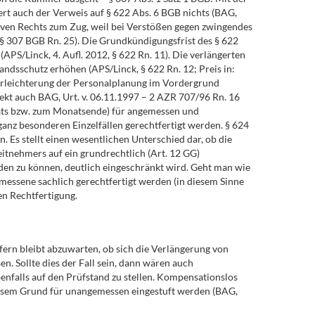
rt auch der Verweis auf § 622 Abs. 6 BGB nichts (BAG,
iven Rechts zum Zug, weil bei Verstößen gegen zwingendes
§ 307 BGB Rn. 25). Die Grundkündigungsfrist des § 622
APS/Linck, 4. Aufl. 2012, § 622 Rn. 11). Die verlängerten
ndsschutz erhöhen (APS/Linck, § 622 Rn. 12; Preis in:
e Erleichterung der Personalplanung im Vordergrund
pekt auch BAG, Urt. v. 06.11.1997 – 2 AZR 707/96 Rn. 16
onats bzw. zum Monatsende) für angemessen und
anz besonderen Einzelfällen gerechtfertigt werden. § 624
 Es stellt einen wesentlichen Unterschied dar, ob die
eitnehmers auf ein grundrechtlich (Art. 12 GG)
den zu können, deutlich eingeschränkt wird. Geht man wie
emessene sachlich gerechtfertigt werden (in diesem Sinne
en Rechtfertigung.
ern bleibt abzuwarten, ob sich die Verlängerung von
. Sollte dies der Fall sein, dann wären auch
enfalls auf den Prüfstand zu stellen. Kompensationslos
iesem Grund für unangemessen eingestuft werden (BAG,