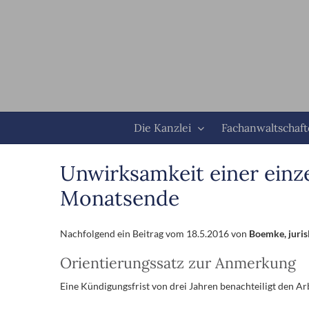
Zum
Inhalt
springen
Die Kanzlei
Fachanwaltschaf
Unwirksamkeit einer einze
Monatsende
Nachfolgend ein Beitrag vom 18.5.2016 von
Boemke, juri
Orientierungssatz zur Anmerkung
Eine Kündigungsfrist von drei Jahren benachteiligt den A