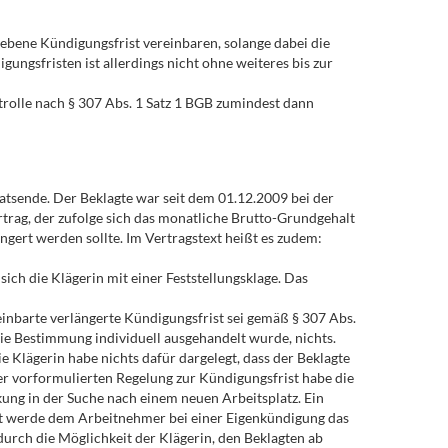
ebene Kündigungsfrist vereinbaren, solange dabei die
ungsfristen ist allerdings nicht ohne weiteres bis zur
ntrolle nach § 307 Abs. 1 Satz 1 BGB zumindest dann
atsende. Der Beklagte war seit dem 01.12.2009 bei der
trag, der zufolge sich das monatliche Brutto-Grundgehalt
gert werden sollte. Im Vertragstext heißt es zudem:
ch die Klägerin mit einer Feststellungsklage. Das
inbarte verlängerte Kündigungsfrist sei gemäß § 307 Abs.
ie Bestimmung individuell ausgehandelt wurde, nichts.
 Klägerin habe nichts dafür dargelegt, dass der Beklagte
der vorformulierten Regelung zur Kündigungsfrist habe die
kung in der Suche nach einem neuen Arbeitsplatz. Ein
it werde dem Arbeitnehmer bei einer Eigenkündigung das
durch die Möglichkeit der Klägerin, den Beklagten ab