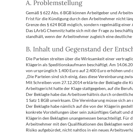
A. Problemstellung
Gemäß § 622 Abs. 6 BGB können Arbeitgeber und Arbeitnehm
Frist für die Kündigung durch den Arbeitnehmer nicht länge
Grenze des § 624 BGB möglich, sondern regelmäßig einer 
Das LArbG Chemnitz hatte sich mit der Frage zu beschäftig
standhält, wenn der Arbeitnehmer zugleich eine deutliche
B. Inhalt und Gegenstand der Ents
Die Parteien streiten über die Wirksamkeit einer vertragl
Klägerin als Speditionskaufmann beschäftigt. Am 14.06.20
von ursprünglich 1.400 Euro auf 2.400 Euro erhöhen und di
„Die Parteien sind sich einig, dass diese Vereinbarung zwi
Mit Schreiben vom 27.12.2014 erklärte der Beklagte die Kü
Arbeitsgericht hatte der Klage stattgegeben, auf die Beru
Der Beklagte habe das Arbeitsverhältnis durch ordentlich
1 Satz 1 BGB unwirksam. Die Vereinbarung müsse sich an d
Der Beklagte habe nämlich auf die von der Klägerin gestel
konkrete Vorstellungen über sein zukünftiges Gehalt und d
Klägerin den Beklagten unangemessen benachteiligt. Für di
Arbeitnehmer mit den Qualifikationen des Beklagten werd
Risiko aufgebürdet, nicht nahtlos in ein neues Arbeitsver