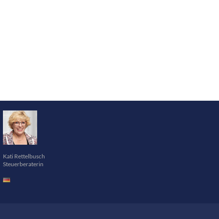
Kati Rettelbusch
Steuerberaterin