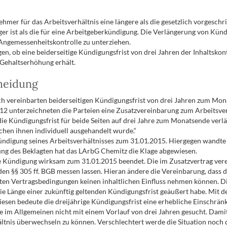
er für das Arbeitsverhältnis eine längere als die gesetzlich vorgeschri
r ist als die für eine Arbeitgeberkündigung. Die Verlängerung von Kündig
Angemessenheitskontrolle zu unterziehen.
en, ob eine beiderseitige Kündigungsfrist von drei Jahren der Inhaltsko
 Gehaltserhöhung erhält.
cheidung
ich vereinbarten beiderseitigen Kündigungsfrist von drei Jahren zum Mon
12 unterzeichneten die Parteien eine Zusatzvereinbarung zum Arbeitsver
e Kündigungsfrist für beide Seiten auf drei Jahre zum Monatsende verlän
schen ihnen individuell ausgehandelt wurde.“
ndigung seines Arbeitsverhältnisses zum 31.01.2015. Hiergegen wandte si
fung des Beklagten hat das LArbG Chemitz die Klage abgewiesen.
e Kündigung wirksam zum 31.01.2015 beendet. Die im Zusatzvertrag vere
en §§ 305 ff. BGB messen lassen. Hieran ändere die Vereinbarung, dass d
lten Vertragsbedingungen keinen inhaltlichen Einfluss nehmen können. Die
ie Länge einer zukünftig geltenden Kündigungsfrist geäußert habe. Mit 
esen bedeute die dreijährige Kündigungsfrist eine erhebliche Einschrän
e im Allgemeinen nicht mit einem Vorlauf von drei Jahren gesucht. Dam
hältnis überwechseln zu können. Verschlechtert werde die Situation noch 