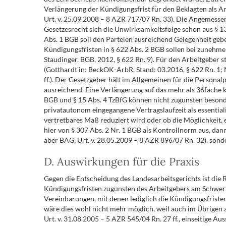
Verlängerung der Kündigungsfrist für den Beklagten als A
Urt. v. 25.09.2008 – 8 AZR 717/07 Rn. 33). Die Angemess
Gesetzesrecht sich die Unwirksamkeitsfolge schon aus § 1
Abs. 1 BGB soll den Parteien ausreichend Gelegenheit geben
Kündigungsfristen in § 622 Abs. 2 BGB sollen bei zunehme
Staudinger, BGB, 2012, § 622 Rn. 9). Für den Arbeitgeber 
(Gotthardt in: BeckOK-ArbR, Stand: 03.2016, § 622 Rn. 1; 
ff.). Der Gesetzgeber hält im Allgemeinen für die Person
ausreichend. Eine Verlängerung auf das mehr als 36fache 
BGB und § 15 Abs. 4 TzBfG können nicht zugunsten besonder
privatautonom eingegangene Vertragslaufzeit als essential
vertretbares Maß reduziert wird oder ob die Möglichkeit,
hier von § 307 Abs. 2 Nr. 1 BGB als Kontrollnorm aus, dan
aber BAG, Urt. v. 28.05.2009 – 8 AZR 896/07 Rn. 32), son
D. Auswirkungen für die Praxis
Gegen die Entscheidung des Landesarbeitsgerichts ist die
Kündigungsfristen zugunsten des Arbeitgebers am Schwert 
Vereinbarungen, mit denen lediglich die Kündigungsfriste
wäre dies wohl nicht mehr möglich, weil auch im Übrigen
Urt. v. 31.08.2005 – 5 AZR 545/04 Rn. 27 ff., einseitige Auss