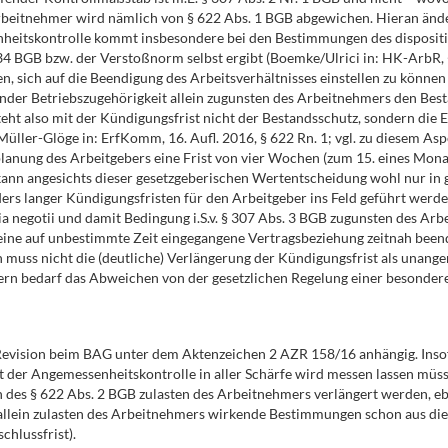
rbeitnehmer wird nämlich von § 622 Abs. 1 BGB abgewichen. Hieran ände
enheitskontrolle kommt insbesondere bei den Bestimmungen des disposit
34 BGB bzw. der Verstoßnorm selbst ergibt (Boemke/Ulrici in: HK-ArbR, 
, sich auf die Beendigung des Arbeitsverhältnisses einstellen zu können (
nder Betriebszugehörigkeit allein zugunsten des Arbeitnehmers den Besta
steht also mit der Kündigungsfrist nicht der Bestandsschutz, sondern di
Müller-Glöge in: ErfKomm, 16. Aufl. 2016, § 622 Rn. 1; vgl. zu diesem As
alplanung des Arbeitgebers eine Frist von vier Wochen (zum 15. eines M
kann angesichts dieser gesetzgeberischen Wertentscheidung wohl nur in g
s langer Kündigungsfristen für den Arbeitgeber ins Feld geführt werden.
ia negotii und damit Bedingung i.S.v. § 307 Abs. 3 BGB zugunsten des Arb
 eine auf unbestimmte Zeit eingegangene Vertragsbeziehung zeitnah been
n muss nicht die (deutliche) Verlängerung der Kündigungsfrist als unang
dern bedarf das Abweichen von der gesetzlichen Regelung einer besonder
 Revision beim BAG unter dem Aktenzeichen 2 AZR 158/16 anhängig. Insof
der Angemessenheitskontrolle in aller Schärfe wird messen lassen müssen
n des § 622 Abs. 2 BGB zulasten des Arbeitnehmers verlängert werden, eb
 allein zulasten des Arbeitnehmers wirkende Bestimmungen schon aus d
chlussfrist).