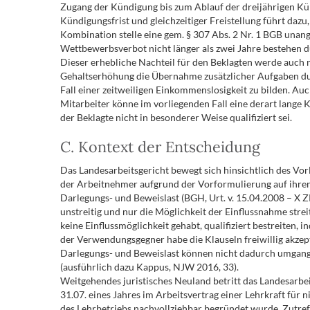
Zugang der Kündigung bis zum Ablauf der dreijährigen Kün
Kündigungsfrist und gleichzeitiger Freistellung führt daz
Kombination stelle eine gem. § 307 Abs. 2 Nr. 1 BGB unang
Wettbewerbsverbot nicht länger als zwei Jahre bestehen d
Dieser erhebliche Nachteil für den Beklagten werde auch 
Gehaltserhöhung die Übernahme zusätzlicher Aufgaben du
Fall einer zeitweiligen Einkommenslosigkeit zu bilden. Au
Mitarbeiter könne im vorliegenden Fall eine derart lange K
der Beklagte nicht in besonderer Weise qualifiziert sei.
C. Kontext der Entscheidung
Das Landesarbeitsgericht bewegt sich hinsichtlich des Vo
der Arbeitnehmer aufgrund der Vorformulierung auf ihren
Darlegungs- und Beweislast (BGH, Urt. v. 15.04.2008 – X Z
unstreitig und nur die Möglichkeit der Einflussnahme str
keine Einflussmöglichkeit gehabt, qualifiziert bestreiten,
der Verwendungsgegner habe die Klauseln freiwillig akzept
Darlegungs- und Beweislast können nicht dadurch umgange
(ausführlich dazu Kappus, NJW 2016, 33).
Weitgehendes juristisches Neuland betritt das Landesarbe
31.07. eines Jahres im Arbeitsvertrag einer Lehrkraft für 
des Lehrbetriebs nachvollziehbar begründet wurde. Zutref