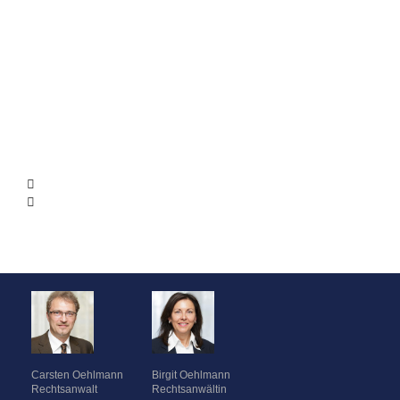
Carsten Oehlmann
Birgit Oehlmann