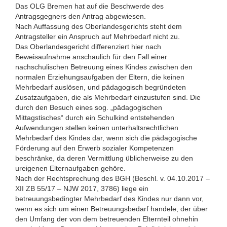
Das OLG Bremen hat auf die Beschwerde des
Antragsgegners den Antrag abgewiesen.
Nach Auffassung des Oberlandesgerichts steht dem
Antragsteller ein Anspruch auf Mehrbedarf nicht zu.
Das Oberlandesgericht differenziert hier nach
Beweisaufnahme anschaulich für den Fall einer
nachschulischen Betreuung eines Kindes zwischen den
normalen Erziehungsaufgaben der Eltern, die keinen
Mehrbedarf auslösen, und pädagogisch begründeten
Zusatzaufgaben, die als Mehrbedarf einzustufen sind. Die
durch den Besuch eines sog. „pädagogischen
Mittagstisches“ durch ein Schulkind entstehenden
Aufwendungen stellen keinen unterhaltsrechtlichen
Mehrbedarf des Kindes dar, wenn sich die pädagogische
Förderung auf den Erwerb sozialer Kompetenzen
beschränke, da deren Vermittlung üblicherweise zu den
ureigenen Elternaufgaben gehöre.
Nach der Rechtsprechung des BGH (Beschl. v. 04.10.2017 –
XII ZB 55/17 – NJW 2017, 3786) liege ein
betreuungsbedingter Mehrbedarf des Kindes nur dann vor,
wenn es sich um einen Betreuungsbedarf handele, der über
den Umfang der von dem betreuenden Elternteil ohnehin