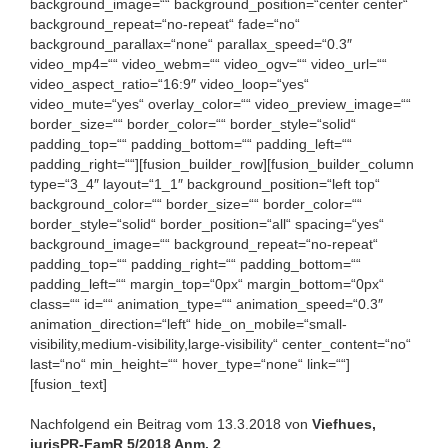
background_image=““ background_position=“center center“
background_repeat=“no-repeat“ fade=“no“
background_parallax=“none“ parallax_speed=“0.3″
video_mp4=““ video_webm=““ video_ogv=““ video_url=““
video_aspect_ratio=“16:9″ video_loop=“yes“
video_mute=“yes“ overlay_color=““ video_preview_image=““
border_size=““ border_color=““ border_style=“solid“
padding_top=““ padding_bottom=““ padding_left=““
padding_right=““][fusion_builder_row][fusion_builder_column
type=“3_4″ layout=“1_1″ background_position=“left top“
background_color=““ border_size=““ border_color=““
border_style=“solid“ border_position=“all“ spacing=“yes“
background_image=““ background_repeat=“no-repeat“
padding_top=““ padding_right=““ padding_bottom=““
padding_left=““ margin_top=“0px“ margin_bottom=“0px“
class=““ id=““ animation_type=““ animation_speed=“0.3″
animation_direction=“left“ hide_on_mobile=“small-
visibility,medium-visibility,large-visibility“ center_content=“no“
last=“no“ min_height=““ hover_type=“none“ link=““]
[fusion_text]
Nachfolgend ein Beitrag vom 13.3.2018 von
Viefhues,
jurisPR-FamR 5/2018 Anm. 2