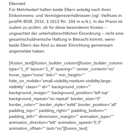
Elternteil.
Für Mehrbedarf haften beide Eltern anteilig nach ihren
Einkommens- und Vermögensverhältnissen (vgl. Viefhues in:
jurisPK-BGB, 2016, § 1613 Rn. 184 m.w.N.). In der Praxis ist
zudem zu prüfen, ob für diese besonderen Kosten –
ungeachtet der unterhaltsrechtlichen Einordnung – nicht eine
gesamtschuldnerische Haftung in Betracht kommt, wenn
beide Eltern das Kind zu dieser Einrichtung gemeinsam
angemeldet haben.
[/fusion_text][/fusion_builder_column][fusion_builder_column
type=“1_4″ layout=“1_4″ spacing=““ center_content=“no“
hover_type=“none“ link=““ min_height=““
hide_on_mobile=“small-visibility,medium-visibility,large-
visibility“ class=““ id=““ background_color=““
background_image=““ background_position=“left top“
background_repeat=“no-repeat“ border_size=“0″
border_color=““ border_style=“solid“ border_position=“all“
padding_top=““ padding_right=““ padding_bottom=““
padding_left=““ dimension_margin=““ animation_type=““
animation_direction=“left“ animation_speed=“0.3″
animation_offset=““ last=“no“][fusion_text]