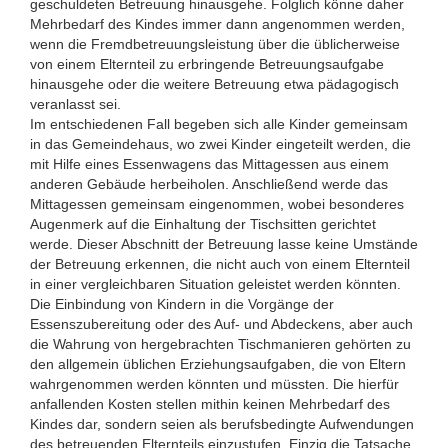
geschuldeten Betreuung hinausgehe. Folglich könne daher
Mehrbedarf des Kindes immer dann angenommen werden,
wenn die Fremdbetreuungsleistung über die üblicherweise
von einem Elternteil zu erbringende Betreuungsaufgabe
hinausgehe oder die weitere Betreuung etwa pädagogisch
veranlasst sei.
Im entschiedenen Fall begeben sich alle Kinder gemeinsam
in das Gemeindehaus, wo zwei Kinder eingeteilt werden, die
mit Hilfe eines Essenwagens das Mittagessen aus einem
anderen Gebäude herbeiholen. Anschließend werde das
Mittagessen gemeinsam eingenommen, wobei besonderes
Augenmerk auf die Einhaltung der Tischsitten gerichtet
werde. Dieser Abschnitt der Betreuung lasse keine Umstände
der Betreuung erkennen, die nicht auch von einem Elternteil
in einer vergleichbaren Situation geleistet werden könnten.
Die Einbindung von Kindern in die Vorgänge der
Essenszubereitung oder des Auf- und Abdeckens, aber auch
die Wahrung von hergebrachten Tischmanieren gehörten zu
den allgemein üblichen Erziehungsaufgaben, die von Eltern
wahrgenommen werden könnten und müssten. Die hierfür
anfallenden Kosten stellen mithin keinen Mehrbedarf des
Kindes dar, sondern seien als berufsbedingte Aufwendungen
des betreuenden Elternteils einzustufen. Einzig die Tatsache,