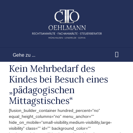
Zum
Inhalt
springen
Gehe zu ...
Kein Mehrbedarf des
Kindes bei Besuch eines
„pädagogischen
Mittagstisches“
[fusion_builder_container hundred_percent=“no“
equal_height_columns=“no“ menu_anchor=““
hide_on_mobile=“small-visibility,medium-visibility,large-
visibility“ class=““ id=““ background_color=““