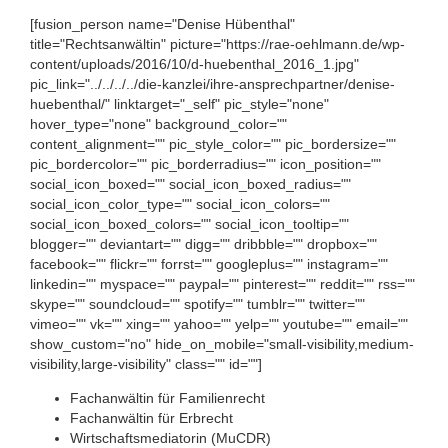
[fusion_person name="Denise Hübenthal"
title="Rechtsanwältin" picture="https://rae-oehlmann.de/wp-
content/uploads/2016/10/d-huebenthal_2016_1.jpg"
pic_link="../../../../die-kanzlei/ihre-ansprechpartner/denise-
huebenthal/" linktarget="_self" pic_style="none"
hover_type="none" background_color=""
content_alignment="" pic_style_color="" pic_bordersize=""
pic_bordercolor="" pic_borderradius="" icon_position=""
social_icon_boxed="" social_icon_boxed_radius=""
social_icon_color_type="" social_icon_colors=""
social_icon_boxed_colors="" social_icon_tooltip=""
blogger="" deviantart="" digg="" dribbble="" dropbox=""
facebook="" flickr="" forrst="" googleplus="" instagram=""
linkedin="" myspace="" paypal="" pinterest="" reddit="" rss=""
skype="" soundcloud="" spotify="" tumblr="" twitter=""
vimeo="" vk="" xing="" yahoo="" yelp="" youtube="" email=""
show_custom="no" hide_on_mobile="small-visibility,medium-
visibility,large-visibility" class="" id=""]
Fachanwältin für Familienrecht
Fachanwältin für Erbrecht
Wirtschaftsmediatorin (MuCDR)