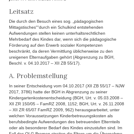
Leitsatz
Die durch den Besuch eines sog. „pädagogischen
Mittagstisches““durch ein Schulkind entstehenden
Aufwendungen stellen keinen unterhaltsrechtlichen
Mehrbedarf des Kindes dar, wenn sich die pädagogische
Förderung auf den Erwerb sozialer Kompetenzen
beschränkt, da deren Vermittlung üblicherweise zu den
ureigenen Elternaufgaben gehört (Abgrenzung zu BGH,
Beschl. v. 04.10.2017 – XII ZB 55/17).
A. Problemstellung
In seiner Entscheidung vom 04.10.2017 (XII ZB 55/17 – NJW
2017, 3786) hatte der BGH in Abgrenzung zu seiner
Kindergartenkostenentscheidung (BGH, Urt. v. 05.03.2008 –
XII ZR 150/05 – FamRZ 2008, 1152; BGH, Urt. v. 26.11.2008
– XII ZR 65/07 FamRZ 2009, 962) herausgearbeitet, unter
welchen Voraussetzungen Kinderbetreuungskosten als
berufsbedingte Aufwendungen des betreuenden Elternteils
oder als besonderer Bedarf des Kindes einzustufen sind. Im
Fall des OLG Bremen streiten die Eltern um die Übernahme