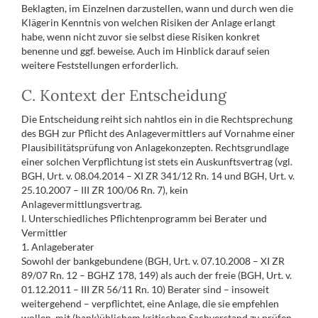
Beklagten, im Einzelnen darzustellen, wann und durch wen die
Klägerin Kenntnis von welchen Risiken der Anlage erlangt
habe, wenn nicht zuvor sie selbst diese Risiken konkret
benenne und ggf. beweise. Auch im Hinblick darauf seien
weitere Feststellungen erforderlich.
C. Kontext der Entscheidung
Die Entscheidung reiht sich nahtlos ein in die Rechtsprechung
des BGH zur Pflicht des Anlagevermittlers auf Vornahme einer
Plausibilitätsprüfung von Anlagekonzepten. Rechtsgrundlage
einer solchen Verpflichtung ist stets ein Auskunftsvertrag (vgl.
BGH, Urt. v. 08.04.2014 – XI ZR 341/12 Rn. 14 und BGH, Urt. v.
25.10.2007 – III ZR 100/06 Rn. 7), kein
Anlagevermittlungsvertrag.
I. Unterschiedliches Pflichtenprogramm bei Berater und
Vermittler
1. Anlageberater
Sowohl der bankgebundene (BGH, Urt. v. 07.10.2008 – XI ZR
89/07 Rn. 12 – BGHZ 178, 149) als auch der freie (BGH, Urt. v.
01.12.2011 – III ZR 56/11 Rn. 10) Berater sind – insoweit
weitergehend – verpflichtet, eine Anlage, die sie empfehlen
wollen, mit (bank)üblichem kritischen Sachverstand zu prüfen