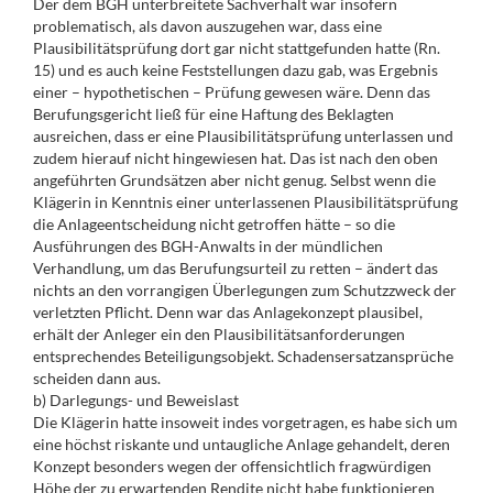
Der dem BGH unterbreitete Sachverhalt war insofern
problematisch, als davon auszugehen war, dass eine
Plausibilitätsprüfung dort gar nicht stattgefunden hatte (Rn.
15) und es auch keine Feststellungen dazu gab, was Ergebnis
einer – hypothetischen – Prüfung gewesen wäre. Denn das
Berufungsgericht ließ für eine Haftung des Beklagten
ausreichen, dass er eine Plausibilitätsprüfung unterlassen und
zudem hierauf nicht hingewiesen hat. Das ist nach den oben
angeführten Grundsätzen aber nicht genug. Selbst wenn die
Klägerin in Kenntnis einer unterlassenen Plausibilitätsprüfung
die Anlageentscheidung nicht getroffen hätte – so die
Ausführungen des BGH-Anwalts in der mündlichen
Verhandlung, um das Berufungsurteil zu retten – ändert das
nichts an den vorrangigen Überlegungen zum Schutzzweck der
verletzten Pflicht. Denn war das Anlagekonzept plausibel,
erhält der Anleger ein den Plausibilitätsanforderungen
entsprechendes Beteiligungsobjekt. Schadensersatzansprüche
scheiden dann aus.
b) Darlegungs- und Beweislast
Die Klägerin hatte insoweit indes vorgetragen, es habe sich um
eine höchst riskante und untaugliche Anlage gehandelt, deren
Konzept besonders wegen der offensichtlich fragwürdigen
Höhe der zu erwartenden Rendite nicht habe funktionieren