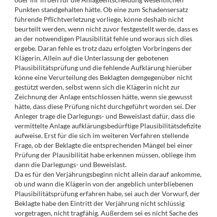
Punkten standgehalten hätte. Ob eine zum Schadensersatz
führende Pflichtverletzung vorliege, könne deshalb nicht
beurteilt werden, wenn nicht zuvor festgestellt werde, dass es
an der notwendigen Plausibilität fehle und woraus sich dies
ergebe. Daran fehle es trotz dazu erfolgten Vorbringens der
Klägerin. Allein auf die Unterlassung der gebotenen
Plausibilitätsprüfung und die fehlende Aufklärung hierüber
könne eine Verurteilung des Beklagten demgegenüber nicht
gestützt werden, selbst wenn sich die Klägerin nicht zur
Zeichnung der Anlage entschlossen hätte, wenn sie gewusst
hätte, dass diese Prüfung nicht durchgeführt worden sei. Der
Anleger trage die Darlegungs- und Beweislast dafür, dass die
vermittelte Anlage aufklärungsbedürftige Plausibilitätsdefizite
aufweise. Erst für die sich im weiteren Verfahren stellende
Frage, ob der Beklagte die entsprechenden Mängel bei einer
Prüfung der Plausibilität habe erkennen müssen, obliege ihm
dann die Darlegungs- und Beweislast.
Da es für den Verjährungsbeginn nicht allein darauf ankomme,
ob und wann die Klägerin von der angeblich unterbliebenen
Plausibilitätsprüfung erfahren habe, sei auch der Vorwurf, der
Beklagte habe den Eintritt der Verjährung nicht schlüssig
vorgetragen, nicht tragfähig. Außerdem sei es nicht Sache des