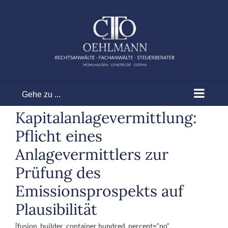
Zum
Inhalt
springen
Gehe zu ...
Kapitalanlagevermittlung:
Pflicht eines
Anlagevermittlers zur
Prüfung des
Emissionsprospekts auf
Plausibilität
[fusion_builder_container hundred_percent=“no“