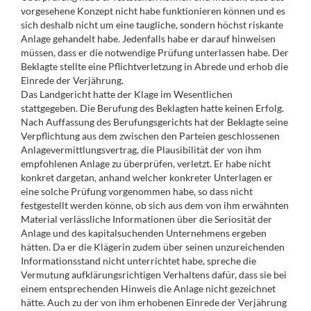
vorgesehene Konzept nicht habe funktionieren können und es
sich deshalb nicht um eine taugliche, sondern höchst riskante
Anlage gehandelt habe. Jedenfalls habe er darauf hinweisen
müssen, dass er die notwendige Prüfung unterlassen habe. Der
Beklagte stellte eine Pflichtverletzung in Abrede und erhob die
Einrede der Verjährung.
Das Landgericht hatte der Klage im Wesentlichen
stattgegeben. Die Berufung des Beklagten hatte keinen Erfolg.
Nach Auffassung des Berufungsgerichts hat der Beklagte seine
Verpflichtung aus dem zwischen den Parteien geschlossenen
Anlagevermittlungsvertrag, die Plausibilität der von ihm
empfohlenen Anlage zu überprüfen, verletzt. Er habe nicht
konkret dargetan, anhand welcher konkreter Unterlagen er
eine solche Prüfung vorgenommen habe, so dass nicht
festgestellt werden könne, ob sich aus dem von ihm erwähnten
Material verlässliche Informationen über die Seriosität der
Anlage und des kapitalsuchenden Unternehmens ergeben
hätten. Da er die Klägerin zudem über seinen unzureichenden
Informationsstand nicht unterrichtet habe, spreche die
Vermutung aufklärungsrichtigen Verhaltens dafür, dass sie bei
einem entsprechenden Hinweis die Anlage nicht gezeichnet
hätte. Auch zu der von ihm erhobenen Einrede der Verjährung