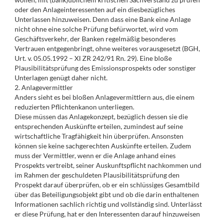
oder den Anlageinteressenten auf ein diesbezügliches
Unterlassen hinzuweisen. Denn dass eine Bank eine Anlage
nicht ohne eine solche Prüfung befürwortet, wird vom
Geschäftsverkehr, der Banken regelmäßig besonderes
Vertrauen entgegenbringt, ohne weiteres vorausgesetzt (BGH,
Urt. v. 05.05.1992 – XI ZR 242/91 Rn. 29). Eine bloße
Plausibilitätsprüfung des Emissionsprospekts oder sonstiger
Unterlagen genügt daher nicht.
2. Anlagevermittler
Anders sieht es bei bloßen Anlagevermittlern aus, die einem
reduzierten Pflichtenkanon unterliegen.
Diese müssen das Anlagekonzept, bezüglich dessen sie die
entsprechenden Auskünfte erteilen, zumindest auf seine
wirtschaftliche Tragfähigkeit hin überprüfen. Ansonsten
können sie keine sachgerechten Auskünfte erteilen. Zudem
muss der Vermittler, wenn er die Anlage anhand eines
Prospekts vertreibt, seiner Auskunftspflicht nachkommen und
im Rahmen der geschuldeten Plausibilitätsprüfung den
Prospekt darauf überprüfen, ob er ein schlüssiges Gesamtbild
über das Beteiligungsobjekt gibt und ob die darin enthaltenen
Informationen sachlich richtig und vollständig sind. Unterlässt
er diese Prüfung, hat er den Interessenten darauf hinzuweisen