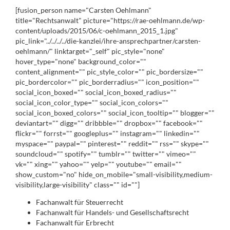
[fusion_person name="Carsten Oehlmann"
title="Rechtsanwalt" picture="https://rae-oehlmann.de/wp-
content/uploads/2015/06/c-oehlmann_2015_1.jpg"
pic_link="../../../../die-kanzlei/ihre-ansprechpartner/carsten-
oehlmann/" linktarget="_self" pic_style="none"
hover_type="none" background_color=""
content_alignment="" pic_style_color="" pic_bordersize=""
pic_bordercolor="" pic_borderradius="" icon_position=""
social_icon_boxed="" social_icon_boxed_radius=""
social_icon_color_type="" social_icon_colors=""
social_icon_boxed_colors="" social_icon_tooltip="" blogger=""
deviantart="" digg="" dribbble="" dropbox="" facebook=""
flickr="" forrst="" googleplus="" instagram="" linkedin=""
myspace="" paypal="" pinterest="" reddit="" rss="" skype=""
soundcloud="" spotify="" tumblr="" twitter="" vimeo=""
vk="" xing="" yahoo="" yelp="" youtube="" email=""
show_custom="no" hide_on_mobile="small-visibility,medium-
visibility,large-visibility" class="" id=""]
Fachanwalt für Steuerrecht
Fachanwalt für Handels- und Gesellschaftsrecht
Fachanwalt für Erbrecht