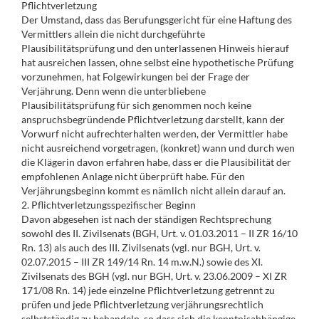
Pflichtverletzung
Der Umstand, dass das Berufungsgericht für eine Haftung des
Vermittlers allein die nicht durchgeführte
Plausibilitätsprüfung und den unterlassenen Hinweis hierauf
hat ausreichen lassen, ohne selbst eine hypothetische Prüfung
vorzunehmen, hat Folgewirkungen bei der Frage der
Verjährung. Denn wenn die unterbliebene
Plausibilitätsprüfung für sich genommen noch keine
anspruchsbegründende Pflichtverletzung darstellt, kann der
Vorwurf nicht aufrechterhalten werden, der Vermittler habe
nicht ausreichend vorgetragen, (konkret) wann und durch wen
die Klägerin davon erfahren habe, dass er die Plausibilität der
empfohlenen Anlage nicht überprüft habe. Für den
Verjährungsbeginn kommt es nämlich nicht allein darauf an.
2. Pflichtverletzungsspezifischer Beginn
Davon abgesehen ist nach der ständigen Rechtsprechung
sowohl des II. Zivilsenats (BGH, Urt. v. 01.03.2011 – II ZR 16/10
Rn. 13) als auch des III. Zivilsenats (vgl. nur BGH, Urt. v.
02.07.2015 – III ZR 149/14 Rn. 14 m.w.N.) sowie des XI.
Zivilsenats des BGH (vgl. nur BGH, Urt. v. 23.06.2009 – XI ZR
171/08 Rn. 14) jede einzelne Pflichtverletzung getrennt zu
prüfen und jede Pflichtverletzung verjährungsrechtlich
selbstständig zu behandeln, so dass sich die kenntnisabhängige