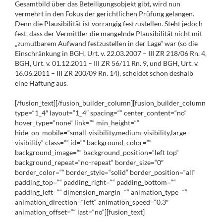
Gesamtbild über das Beteiligungsobjekt gibt, wird nun
vermehrt in den Fokus der gerichtlichen Prüfung gelangen.
Denn die Plausibilität ist vorrangig festzustellen. Steht jedoch
fest, dass der Vermittler die mangelnde Plausibilität nicht mit
„zumutbarem Aufwand festzustellen in der Lage“ war (so die
Einschränkung in BGH, Urt. v. 22.03.2007 – III ZR 218/06 Rn. 4,
BGH, Urt. v. 01.12.2011 – III ZR 56/11 Rn. 9, und BGH, Urt. v.
16.06.2011 – III ZR 200/09 Rn. 14), scheidet schon deshalb
eine Haftung aus.
[/fusion_text][/fusion_builder_column][fusion_builder_column
type=“1_4″ layout=“1_4″ spacing=““ center_content=“no“
hover_type=“none“ link=““ min_height=““
hide_on_mobile=“small-visibility,medium-visibility,large-
visibility“ class=““ id=““ background_color=““
background_image=““ background_position=“left top“
background_repeat=“no-repeat“ border_size=“0″
border_color=““ border_style=“solid“ border_position=“all“
padding_top=““ padding_right=““ padding_bottom=““
padding_left=““ dimension_margin=““ animation_type=““
animation_direction=“left“ animation_speed=“0.3″
animation_offset=““ last=“no“][fusion_text]