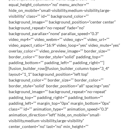
equal_height_columns=“no“ menu_anchor=““
hide_on_mobile=“small-visibility,medium-visibility,large-
visibility“ class=““ id=““ background_color=““
background_image=““ background_position=“center center“
background_repeat=“no-repeat“ fade=“no“
background_parallax=“none“ parallax_speed=“0.3″
video_mp4=““ video_webm=““ video_ogv=““ video_url=““
video_aspect_ratio=“16:9″ video_loop=“yes“ video_mute=“yes“
overlay_color=““ video_preview_image=““ border_size=““
border_color=““ border_style=“solid“ padding_top=““
padding_bottom=““ padding_left=““ padding_right=““]
[fusion_builder_row][fusion_builder_column type=“3_4″
layout=“1_1″ background_position=“left top“
background_color=““ border_size=““ border_color=““
border_style=“solid“ border_position=“all“ spacing=“yes“
background_image=““ background_repeat=“no-repeat“
padding_top=““ padding_right=““ padding_bottom=““
padding_left=““ margin_top=“0px“ margin_bottom=“0px“
class=““ id=““ animation_type=““ animation_speed=“0.3″
animation_direction=“left“ hide_on_mobile=“small-
visibility,medium-visibility,large-visibility“
center_content=“no“ last=“no“ min_height=““