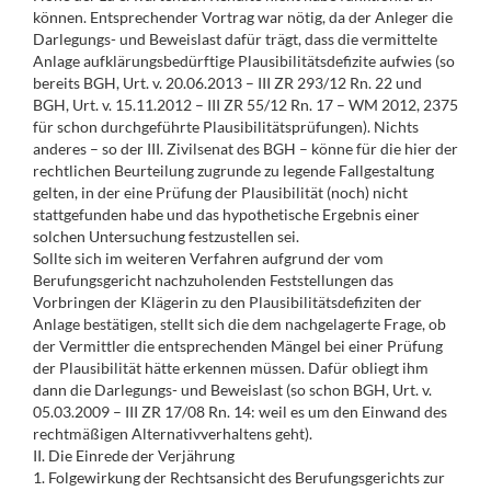
können. Entsprechender Vortrag war nötig, da der Anleger die
Darlegungs- und Beweislast dafür trägt, dass die vermittelte
Anlage aufklärungsbedürftige Plausibilitätsdefizite aufwies (so
bereits BGH, Urt. v. 20.06.2013 – III ZR 293/12 Rn. 22 und
BGH, Urt. v. 15.11.2012 – III ZR 55/12 Rn. 17 – WM 2012, 2375
für schon durchgeführte Plausibilitätsprüfungen). Nichts
anderes – so der III. Zivilsenat des BGH – könne für die hier der
rechtlichen Beurteilung zugrunde zu legende Fallgestaltung
gelten, in der eine Prüfung der Plausibilität (noch) nicht
stattgefunden habe und das hypothetische Ergebnis einer
solchen Untersuchung festzustellen sei.
Sollte sich im weiteren Verfahren aufgrund der vom
Berufungsgericht nachzuholenden Feststellungen das
Vorbringen der Klägerin zu den Plausibilitätsdefiziten der
Anlage bestätigen, stellt sich die dem nachgelagerte Frage, ob
der Vermittler die entsprechenden Mängel bei einer Prüfung
der Plausibilität hätte erkennen müssen. Dafür obliegt ihm
dann die Darlegungs- und Beweislast (so schon BGH, Urt. v.
05.03.2009 – III ZR 17/08 Rn. 14: weil es um den Einwand des
rechtmäßigen Alternativverhaltens geht).
II. Die Einrede der Verjährung
1. Folgewirkung der Rechtsansicht des Berufungsgerichts zur