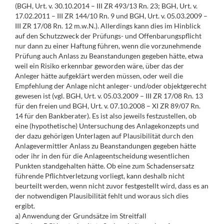
(BGH, Urt. v. 30.10.2014 – III ZR 493/13 Rn. 23; BGH, Urt. v.
17.02.2011 – III ZR 144/10 Rn. 9 und BGH, Urt. v. 05.03.2009 –
III ZR 17/08 Rn. 12 m.w.N.). Allerdings kann dies im Hinblick
auf den Schutzzweck der Prüfungs- und Offenbarungspflicht
nur dann zu einer Haftung führen, wenn die vorzunehmende
Prüfung auch Anlass zu Beanstandungen gegeben hätte, etwa
weil ein Risiko erkennbar geworden wäre, über das der
Anleger hätte aufgeklärt werden müssen, oder weil die
Empfehlung der Anlage nicht anleger- und/oder objektgerecht
gewesen ist (vgl. BGH, Urt. v. 05.03.2009 – III ZR 17/08 Rn. 13
für den freien und BGH, Urt. v. 07.10.2008 – XI ZR 89/07 Rn.
14 für den Bankberater). Es ist also jeweils festzustellen, ob
eine (hypothetische) Untersuchung des Anlagekonzepts und
der dazu gehörigen Unterlagen auf Plausibilität durch den
Anlagevermittler Anlass zu Beanstandungen gegeben hätte
oder ihr in den für die Anlageentscheidung wesentlichen
Punkten standgehalten hätte. Ob eine zum Schadensersatz
führende Pflichtverletzung vorliegt, kann deshalb nicht
beurteilt werden, wenn nicht zuvor festgestellt wird, dass es an
der notwendigen Plausibilität fehlt und woraus sich dies
ergibt.
a) Anwendung der Grundsätze im Streitfall