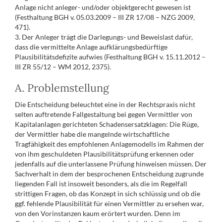
Anlage nicht anleger- und/oder objektgerecht gewesen ist
(Festhaltung BGH v. 05.03.2009 – III ZR 17/08 – NZG 2009,
471).
3. Der Anleger trägt die Darlegungs- und Beweislast dafür,
dass die vermittelte Anlage aufklärungsbedürftige
Plausibilitätsdefizite aufwies (Festhaltung BGH v. 15.11.2012 –
III ZR 55/12 – WM 2012, 2375).
A. Problemstellung
Die Entscheidung beleuchtet eine in der Rechtspraxis nicht
selten auftretende Fallgestaltung bei gegen Vermittler von
Kapitalanlagen gerichteten Schadensersatzklagen: Die Rüge,
der Vermittler habe die mangelnde wirtschaftliche
Tragfähigkeit des empfohlenen Anlagemodells im Rahmen der
von ihm geschuldeten Plausibilitätsprüfung erkennen oder
jedenfalls auf die unterlassene Prüfung hinweisen müssen. Der
Sachverhalt in dem der besprochenen Entscheidung zugrunde
liegenden Fall ist insoweit besonders, als die im Regelfall
strittigen Fragen, ob das Konzept in sich schlüssig und ob die
ggf. fehlende Plausibilität für einen Vermittler zu ersehen war,
von den Vorinstanzen kaum erörtert wurden. Denn im