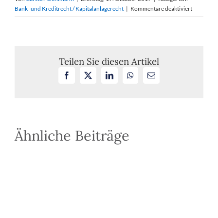
für
Bank- und Kreditrecht / Kapitalanlagerecht
|
Kommentare deaktiviert
Kapitalanl
Pflicht
eines
Anlagever
zur
Teilen Sie diesen Artikel
Prüfung
Facebook
X
LinkedIn
WhatsApp
E-
des
Mail
Emissions
auf
Plausibilit
Ähnliche Beiträge