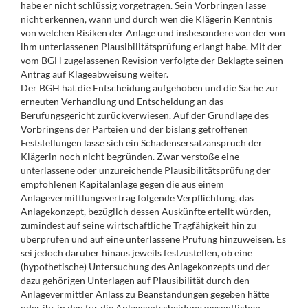
habe er nicht schlüssig vorgetragen. Sein Vorbringen lasse
nicht erkennen, wann und durch wen die Klägerin Kenntnis
von welchen Risiken der Anlage und insbesondere von der von
ihm unterlassenen Plausibilitätsprüfung erlangt habe. Mit der
vom BGH zugelassenen Revision verfolgte der Beklagte seinen
Antrag auf Klageabweisung weiter.
Der BGH hat die Entscheidung aufgehoben und die Sache zur
erneuten Verhandlung und Entscheidung an das
Berufungsgericht zurückverwiesen. Auf der Grundlage des
Vorbringens der Parteien und der bislang getroffenen
Feststellungen lasse sich ein Schadensersatzanspruch der
Klägerin noch nicht begründen. Zwar verstoße eine
unterlassene oder unzureichende Plausibilitätsprüfung der
empfohlenen Kapitalanlage gegen die aus einem
Anlagevermittlungsvertrag folgende Verpflichtung, das
Anlagekonzept, bezüglich dessen Auskünfte erteilt würden,
zumindest auf seine wirtschaftliche Tragfähigkeit hin zu
überprüfen und auf eine unterlassene Prüfung hinzuweisen. Es
sei jedoch darüber hinaus jeweils festzustellen, ob eine
(hypothetische) Untersuchung des Anlagekonzepts und der
dazu gehörigen Unterlagen auf Plausibilität durch den
Anlagevermittler Anlass zu Beanstandungen gegeben hätte
oder ihr in den für die Anlageentscheidung wesentlichen