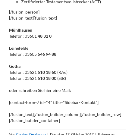
Zertifizierter Testamentsvollstrecker (AGT)
[/fusion_person]
[/fusion_text][fusion_text]
Mühlhausen
Telefon: 03601
48 32 0
Leinefelde
Telefon: 03605
546 94 88
Gotha
Telefon: 03621
510 18 60
(RAe)
Telefon: 03621
510 18 00
(StB)
oder schreiben Sie hier eine Mail:
[contact-form-7 id="4" title="Sidebar-Kontakt"]
[/fusion_text][/fusion_builder_column][/fusion_builder_row]
[/fusion_builder_container]
Von
Carsten Oehlmann
|
Dienstag, 17. Oktober 2017
|
Kategorien: