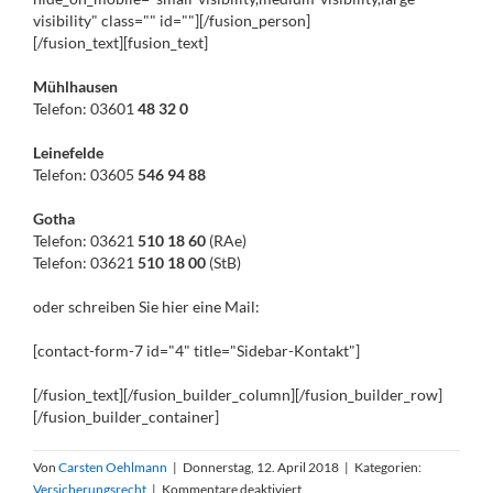
visibility" class="" id=""][/fusion_person]
[/fusion_text][fusion_text]
Mühlhausen
Telefon: 03601
48 32 0
Leinefelde
Telefon: 03605
546 94 88
Gotha
Telefon: 03621
510 18 60
(RAe)
Telefon: 03621
510 18 00
(StB)
oder schreiben Sie hier eine Mail:
[contact-form-7 id="4" title="Sidebar-Kontakt"]
[/fusion_text][/fusion_builder_column][/fusion_builder_row]
[/fusion_builder_container]
Von
Carsten Oehlmann
|
Donnerstag, 12. April 2018
|
Kategorien:
für
Versicherungsrecht
|
Kommentare deaktiviert