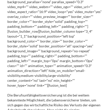
background_parallax=“none“ parallax_speed=“0.3″
video_mp4=““ video_webm=““ video_ogv=““ video_url=““
video_aspect_ratio=“16:9″ video_loop=“yes“ video_mute=“yes“
overlay_color=““ video_preview_image=““ border_size=““
border_color=““ border_style=“solid“ padding_top=““
padding_bottom=““ padding_left=““ padding_right=““]
[fusion_builder_row][fusion_builder_column type=“3_4″
layout=“1_1″ background_position=“left top“
background_color=““ border_size=““ border_color=““
border_style=“solid“ border_position=“all“ spacing=“yes“
background_image=““ background_repeat=“no-repeat“
padding_top=““ padding_right=““ padding_bottom=““
padding_left=““ margin_top=“0px“ margin_bottom=“0px“
class=““ id=““ animation_type=““ animation_speed=“0.3″
animation_direction=“left“ hide_on_mobile=“small-
visibility,medium-visibility,large-visibility“
center_content=“no“ last=“no“ min_height=““
hover_type=“none“ link=““][fusion_text]
Die Berufsunfähigkeitsversicherung ist die bei weitem
bekannteste Möglichkeit, die Lebensversicherer bieten, um
sich gegen das wirtschaftliche Risiko des Verlusts der eigenen
Arbeitskraft abzusichern. Aber nicht die einzige.