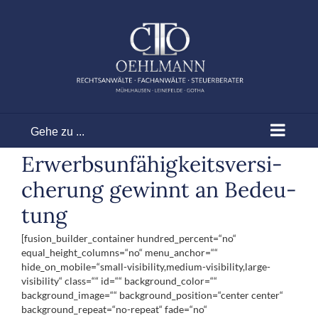
Zum
Inhalt
springen
Gehe zu ...
Erwerbs­un­fä­hig­keits­ver­si­
che­rung gewinnt an Bedeu­
tung
[fusion_builder_container hundred_percent=“no“
equal_height_columns=“no“ menu_anchor=““
hide_on_mobile=“small-visibility,medium-visibility,large-
visibility“ class=““ id=““ background_color=““
background_image=““ background_position=“center center“
background_repeat=“no-repeat“ fade=“no“