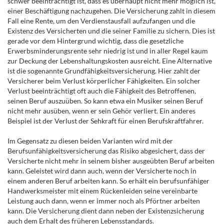
schwer beeinträchtigt ist, dass es überhaupt nicht mehr möglich ist,
einer Beschäftigung nachzugehen. Die Versicherung zahlt in diesem
Fall eine Rente, um den Verdienstausfall aufzufangen und die
Existenz des Versicherten und die seiner Familie zu sichern. Dies ist
gerade vor dem Hintergrund wichtig, dass die gesetzliche
Erwerbsminderungsrente sehr niedrig ist und in aller Regel kaum
zur Deckung der Lebenshaltungskosten ausreicht. Eine Alternative
ist die sogenannte Grundfähigkeitsversicherung. Hier zahlt der
Versicherer beim Verlust körperlicher Fähigkeiten. Ein solcher
Verlust beeinträchtigt oft auch die Fähigkeit des Betroffenen,
seinen Beruf auszuüben. So kann etwa ein Musiker seinen Beruf
nicht mehr ausüben, wenn er sein Gehör verliert. Ein anderes
Beispiel ist der Verlust der Sehkraft für einen Berufskraftfahrer.
Im Gegensatz zu diesen beiden Varianten wird mit der
Berufsunfähigkeitsversicherung das Risiko abgesichert, dass der
Versicherte nicht mehr in seinem bisher ausgeübten Beruf arbeiten
kann. Geleistet wird dann auch, wenn der Versicherte noch in
einem anderen Beruf arbeiten kann. So erhält ein berufsunfähiger
Handwerksmeister mit einem Rückenleiden seine vereinbarte
Leistung auch dann, wenn er immer noch als Pförtner arbeiten
kann. Die Versicherung dient dann neben der Existenzsicherung
auch dem Erhalt des früheren Lebensstandards.