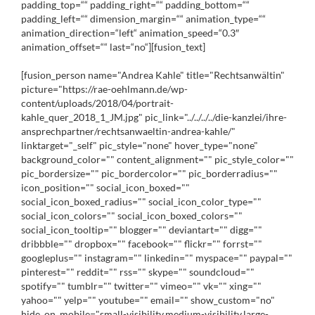
padding_top=““ padding_right=““ padding_bottom=““
padding_left=““ dimension_margin=““ animation_type=““
animation_direction=“left“ animation_speed=“0.3″
animation_offset=““ last=“no“][fusion_text]
[fusion_person name="Andrea Kahle" title="Rechtsanwältin"
picture="https://rae-oehlmann.de/wp-
content/uploads/2018/04/portrait-
kahle_quer_2018_1_JM.jpg" pic_link="../../../../die-kanzlei/ihre-
ansprechpartner/rechtsanwaeltin-andrea-kahle/"
linktarget="_self" pic_style="none" hover_type="none"
background_color="" content_alignment="" pic_style_color=""
pic_bordersize="" pic_bordercolor="" pic_borderradius=""
icon_position="" social_icon_boxed=""
social_icon_boxed_radius="" social_icon_color_type=""
social_icon_colors="" social_icon_boxed_colors=""
social_icon_tooltip="" blogger="" deviantart="" digg=""
dribbble="" dropbox="" facebook="" flickr="" forrst=""
googleplus="" instagram="" linkedin="" myspace="" paypal=""
pinterest="" reddit="" rss="" skype="" soundcloud=""
spotify="" tumblr="" twitter="" vimeo="" vk="" xing=""
yahoo="" yelp="" youtube="" email="" show_custom="no"
hide_on_mobile="small-visibility,medium-visibility,large-