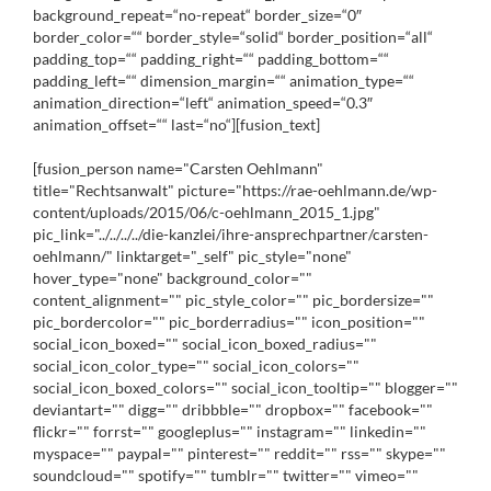
background_repeat=“no-repeat“ border_size=“0″
border_color=““ border_style=“solid“ border_position=“all“
padding_top=““ padding_right=““ padding_bottom=““
padding_left=““ dimension_margin=““ animation_type=““
animation_direction=“left“ animation_speed=“0.3″
animation_offset=““ last=“no“][fusion_text]
[fusion_person name="Carsten Oehlmann"
title="Rechtsanwalt" picture="https://rae-oehlmann.de/wp-
content/uploads/2015/06/c-oehlmann_2015_1.jpg"
pic_link="../../../../die-kanzlei/ihre-ansprechpartner/carsten-
oehlmann/" linktarget="_self" pic_style="none"
hover_type="none" background_color=""
content_alignment="" pic_style_color="" pic_bordersize=""
pic_bordercolor="" pic_borderradius="" icon_position=""
social_icon_boxed="" social_icon_boxed_radius=""
social_icon_color_type="" social_icon_colors=""
social_icon_boxed_colors="" social_icon_tooltip="" blogger=""
deviantart="" digg="" dribbble="" dropbox="" facebook=""
flickr="" forrst="" googleplus="" instagram="" linkedin=""
myspace="" paypal="" pinterest="" reddit="" rss="" skype=""
soundcloud="" spotify="" tumblr="" twitter="" vimeo=""