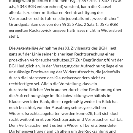
Rückgewährpflichten nicht mehr (vgl. § 357 Abs. 1 Satz 1 BGB
a.F., § 348 BGB entsprechend) vorsieht, kann die Klausel
allenfalls zu einer mittelbaren Beeinträchtigung der
Verbraucherrechte führen, die jedenfalls mit „wesentlichen“
Grundgedanken des von den §§ 355 Abs. 2 Satz 1, 357a BGB
geregelten Rückabwicklungsverhältnisses nicht in Widerstreit
steht.
Die gegenteilige Annahme des XI. Zivilsenats des BGH liegt
ganz auf der Linie seiner bisherigen Rechtsprechung eines
proaktiven Verbraucherschutzes.27 Zur Begründung führt der
BGH lediglich an, in der Versagung der Aufrechnung liege eine
unzulässige Erschwerung des Widerrufsrechts, die jedenfalls
durch die Interessen des Klauselverwenders nicht zu
rechtfertigen sei. Allein die Vorstellung, dass ein
durchschnittlicher Verbraucher durch eine Bestimmung über
die Aufrechnungslage im Rückabwicklungsverhältnis im
Klauselwerk der Bank, die er regelmäßig weder im Blick hat
noch beachtet, von der Ausübung seines gesetzlichen
Widerrufsrechts abgehalten werden könne28, hält sich doch
recht weit entfernt von Rechtspraxis und Verbraucherrealität.
Dem Verbraucher geht es beim Widerruf bereits beendeter
Darlehensverträge nämlich allein um die Rückzahlung und