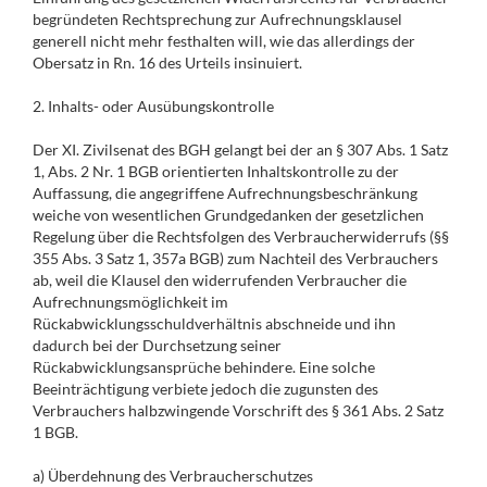
begründeten Rechtsprechung zur Aufrechnungsklausel
generell nicht mehr festhalten will, wie das allerdings der
Obersatz in Rn. 16 des Urteils insinuiert.
2. Inhalts- oder Ausübungskontrolle
Der XI. Zivilsenat des BGH gelangt bei der an § 307 Abs. 1 Satz
1, Abs. 2 Nr. 1 BGB orientierten Inhaltskontrolle zu der
Auffassung, die angegriffene Aufrechnungsbeschränkung
weiche von wesentlichen Grundgedanken der gesetzlichen
Regelung über die Rechtsfolgen des Verbraucherwiderrufs (§§
355 Abs. 3 Satz 1, 357a BGB) zum Nachteil des Verbrauchers
ab, weil die Klausel den widerrufenden Verbraucher die
Aufrechnungsmöglichkeit im
Rückabwicklungsschuldverhältnis abschneide und ihn
dadurch bei der Durchsetzung seiner
Rückabwicklungsansprüche behindere. Eine solche
Beeinträchtigung verbiete jedoch die zugunsten des
Verbrauchers halbzwingende Vorschrift des § 361 Abs. 2 Satz
1 BGB.
a) Überdehnung des Verbraucherschutzes