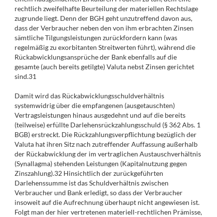
rechtlich zweifelhafte Beurteilung der materiellen Rechtslage
zugrunde liegt. Denn der BGH geht unzutreffend davon aus,
dass der Verbraucher neben den von ihm erbrachten Zinsen
sämtliche Tilgungsleistungen zurückfordern kann (was
regelmäßig zu exorbitanten Streitwerten führt), während die
Rückabwicklungsansprüche der Bank ebenfalls auf die
gesamte (auch bereits getilgte) Valuta nebst Zinsen gerichtet
sind.31
Damit wird das Rückabwicklungsschuldverhältnis
systemwidrig über die empfangenen (ausgetauschten)
Vertragsleistungen hinaus ausgedehnt und auf die bereits
(teilweise) erfüllte Darlehensrückzahlungsschuld (§ 362 Abs. 1
BGB) erstreckt. Die Rückzahlungsverpflichtung bezüglich der
Valuta hat ihren Sitz nach zutreffender Auffassung außerhalb
der Rückabwicklung der im vertraglichen Austauschverhältnis
(Synallagma) stehenden Leistungen (Kapitalnutzung gegen
Zinszahlung).32 Hinsichtlich der zurückgeführten
Darlehenssumme ist das Schuldverhältnis zwischen
Verbraucher und Bank erledigt, so dass der Verbraucher
insoweit auf die Aufrechnung überhaupt nicht angewiesen ist.
Folgt man der hier vertretenen materiell-rechtlichen Prämisse,