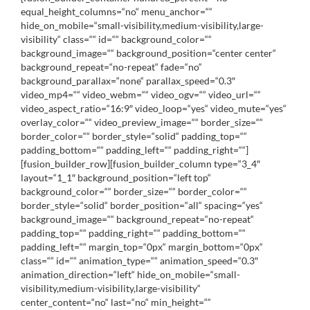
equal_height_columns=“no“ menu_anchor=““
hide_on_mobile=“small-visibility,medium-visibility,large-
visibility“ class=““ id=““ background_color=““
background_image=““ background_position=“center center“
background_repeat=“no-repeat“ fade=“no“
background_parallax=“none“ parallax_speed=“0.3″
video_mp4=““ video_webm=““ video_ogv=““ video_url=““
video_aspect_ratio=“16:9″ video_loop=“yes“ video_mute=“yes“
overlay_color=““ video_preview_image=““ border_size=““
border_color=““ border_style=“solid“ padding_top=““
padding_bottom=““ padding_left=““ padding_right=““]
[fusion_builder_row][fusion_builder_column type=“3_4″
layout=“1_1″ background_position=“left top“
background_color=““ border_size=““ border_color=““
border_style=“solid“ border_position=“all“ spacing=“yes“
background_image=““ background_repeat=“no-repeat“
padding_top=““ padding_right=““ padding_bottom=““
padding_left=““ margin_top=“0px“ margin_bottom=“0px“
class=““ id=““ animation_type=““ animation_speed=“0.3″
animation_direction=“left“ hide_on_mobile=“small-
visibility,medium-visibility,large-visibility“
center_content=“no“ last=“no“ min_height=““