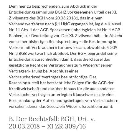
Dem hier zu besprechenden, zum Abdruck in der
Entscheidungssammlung BGHZ vorgesehenen Urteil des XI.
Zivilsenats des BGH vom 20.03.20181, das in einem
Verbandsverfahren nach § 1 UklG ergangen ist, lag die Klausel
Nr. 11 Abs. 1 der AGB-Sparkassen (inhaltsgleich ist Nr. 4 AGB-
Banken) zur Beurteilung vor. Der XI. Zivilsenat hält – in Abkehr
von seiner bisherigen Rechtsprechung – die Bestimmung im
Verkehr mit Verbrauchern für unwirksam, obwohl sie § 309
Nr. 3 BGB wortwörtlich abbildet. Der BGH begründet seine
Entscheidung ausschließlich damit, dass die Klausel das
gesetzliche Recht des Verbrauchers zum Widerruf seiner
Vertragserklärung bei Abschluss eines
Verbraucherkreditvertrages beeinträchtige. Das
Rezensionsurteil hat beträchtliche Folgen für die AGB der
Kreditwirtschaft und darüber hinaus für die auch anderen
Verbraucherverträgen unterlegten Klauselwerke, die eine
Beschränkung der Aufrechnungsbefugnis von Verbrauchern
vorsehen, denen das Gesetz ein Widerrufsrecht einräumt.
B. Der Rechtsfall: BGH, Urt. v.
20.03.2018 – XI ZR 309/16