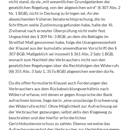
nicht stand, da sie „mit wesentlichen Grundgedanken der
gesetzlichen Regelung, von der abgewichen wird“ (§ 307 Abs. 2
Nr. 1 BGB), nicht in Deckung zu bringen sei. An der
abweichenden früheren Senatsrechtsprechung, die im
Schrifttum weite Zustimmung gefunden habe, halte der XI.
Zivilsenat nach erneuter Überprüfung nicht mehr fest.
Ungeachtet des § 309 Nr. 3 BGB, an dem die Beklagte im
Streitfall Maß genommen habe, folge die Unangemessenheit
der Klausel aus der kumulativ anwendbaren Vorschrift des §
307 BGB. Maßgeblich sei insoweit § 361 Abs. 2 Satz 1 BGB,
wonach zum Nachteil des Verbrauchers nicht von den
gesetzlichen Regelungen über die Rechtsfolgen des Widerrufs
(§§ 355 Abs. 3 Satz 1, 357a BGB) abgewichen werden dürfe.
Da die offen formulierte Klausel auch Forderungen des
Verbrauchers aus dem Rückabwicklungsverhältnis nach
Widerruf erfasse, mit denen er gegen Ansprüche der Bank
aufrechnen könne, liege darin „eine unzulässige Erschwerung
des Widerrufsrechts“. Ohne Möglichkeit zur Aufrechnung sei
der Verbraucher gezwungen, selbst aktiv den Klageweg zu
beschreiten und den hierfür erforderlichen
Gerichtskostenvorschuss zu zahlen. Ebenso verweise das
Aufrechnungsverbot den Verbraucher zur Verteidigung gegen