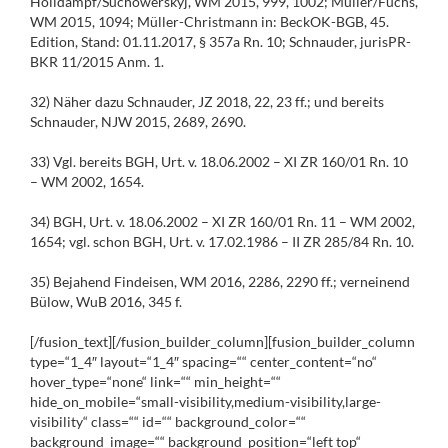
Hölldampf/Suchowerskyj, WM 2015, 999, 1002; Müller/Fuchs,
WM 2015, 1094; Müller-Christmann in: BeckOK-BGB, 45.
Edition, Stand: 01.11.2017, § 357a Rn. 10; Schnauder, jurisPR-
BKR 11/2015 Anm. 1.
32) Näher dazu Schnauder, JZ 2018, 22, 23 ff.; und bereits
Schnauder, NJW 2015, 2689, 2690.
33) Vgl. bereits BGH, Urt. v. 18.06.2002 – XI ZR 160/01 Rn. 10
– WM 2002, 1654.
34) BGH, Urt. v. 18.06.2002 – XI ZR 160/01 Rn. 11 – WM 2002,
1654; vgl. schon BGH, Urt. v. 17.02.1986 – II ZR 285/84 Rn. 10.
35) Bejahend Findeisen, WM 2016, 2286, 2290 ff.; verneinend
Bülow, WuB 2016, 345 f.
[/fusion_text][/fusion_builder_column][fusion_builder_column
type=“1_4″ layout=“1_4″ spacing=““ center_content=“no“
hover_type=“none“ link=““ min_height=““
hide_on_mobile=“small-visibility,medium-visibility,large-
visibility“ class=““ id=““ background_color=““
background_image=““ background_position=“left top“