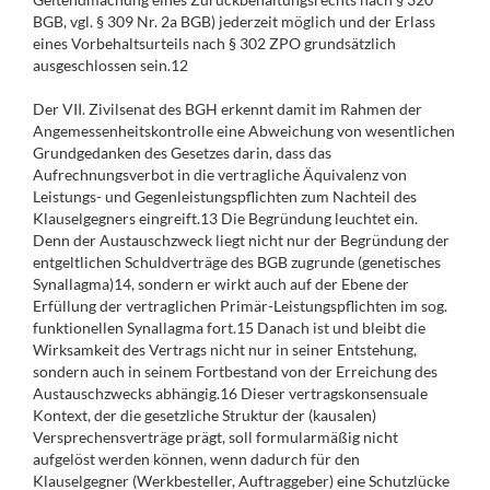
BGB, vgl. § 309 Nr. 2a BGB) jederzeit möglich und der Erlass
eines Vorbehaltsurteils nach § 302 ZPO grundsätzlich
ausgeschlossen sein.12
Der VII. Zivilsenat des BGH erkennt damit im Rahmen der
Angemessenheitskontrolle eine Abweichung von wesentlichen
Grundgedanken des Gesetzes darin, dass das
Aufrechnungsverbot in die vertragliche Äquivalenz von
Leistungs- und Gegenleistungspflichten zum Nachteil des
Klauselgegners eingreift.13 Die Begründung leuchtet ein.
Denn der Austauschzweck liegt nicht nur der Begründung der
entgeltlichen Schuldverträge des BGB zugrunde (genetisches
Synallagma)14, sondern er wirkt auch auf der Ebene der
Erfüllung der vertraglichen Primär-Leistungspflichten im sog.
funktionellen Synallagma fort.15 Danach ist und bleibt die
Wirksamkeit des Vertrags nicht nur in seiner Entstehung,
sondern auch in seinem Fortbestand von der Erreichung des
Austauschzwecks abhängig.16 Dieser vertragskonsensuale
Kontext, der die gesetzliche Struktur der (kausalen)
Versprechensverträge prägt, soll formularmäßig nicht
aufgelöst werden können, wenn dadurch für den
Klauselgegner (Werkbesteller, Auftraggeber) eine Schutzlücke