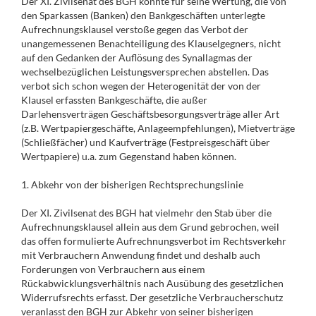
Der XI. Zivilsenat des BGH konnte für seine Wertung, die von
den Sparkassen (Banken) den Bankgeschäften unterlegte
Aufrechnungsklausel verstoße gegen das Verbot der
unangemessenen Benachteiligung des Klauselgegners, nicht
auf den Gedanken der Auflösung des Synallagmas der
wechselbezüglichen Leistungsversprechen abstellen. Das
verbot sich schon wegen der Heterogenität der von der
Klausel erfassten Bankgeschäfte, die außer
Darlehensverträgen Geschäftsbesorgungsverträge aller Art
(z.B. Wertpapiergeschäfte, Anlageempfehlungen), Mietverträge
(Schließfächer) und Kaufverträge (Festpreisgeschäft über
Wertpapiere) u.a. zum Gegenstand haben können.
1. Abkehr von der bisherigen Rechtsprechungslinie
Der XI. Zivilsenat des BGH hat vielmehr den Stab über die
Aufrechnungsklausel allein aus dem Grund gebrochen, weil
das offen formulierte Aufrechnungsverbot im Rechtsverkehr
mit Verbrauchern Anwendung findet und deshalb auch
Forderungen von Verbrauchern aus einem
Rückabwicklungsverhältnis nach Ausübung des gesetzlichen
Widerrufsrechts erfasst. Der gesetzliche Verbraucherschutz
veranlasst den BGH zur Abkehr von seiner bisherigen