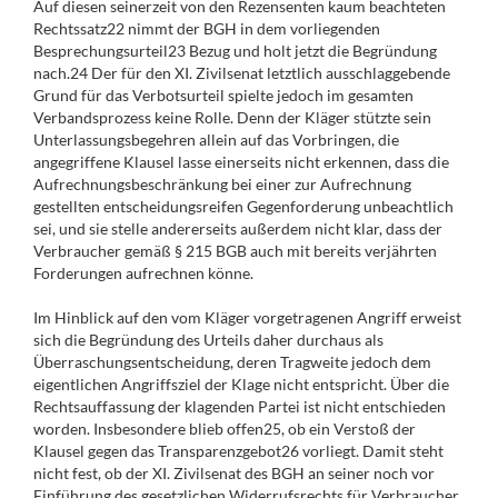
Auf diesen seinerzeit von den Rezensenten kaum beachteten
Rechtssatz22 nimmt der BGH in dem vorliegenden
Besprechungsurteil23 Bezug und holt jetzt die Begründung
nach.24 Der für den XI. Zivilsenat letztlich ausschlaggebende
Grund für das Verbotsurteil spielte jedoch im gesamten
Verbandsprozess keine Rolle. Denn der Kläger stützte sein
Unterlassungsbegehren allein auf das Vorbringen, die
angegriffene Klausel lasse einerseits nicht erkennen, dass die
Aufrechnungsbeschränkung bei einer zur Aufrechnung
gestellten entscheidungsreifen Gegenforderung unbeachtlich
sei, und sie stelle andererseits außerdem nicht klar, dass der
Verbraucher gemäß § 215 BGB auch mit bereits verjährten
Forderungen aufrechnen könne.
Im Hinblick auf den vom Kläger vorgetragenen Angriff erweist
sich die Begründung des Urteils daher durchaus als
Überraschungsentscheidung, deren Tragweite jedoch dem
eigentlichen Angriffsziel der Klage nicht entspricht. Über die
Rechtsauffassung der klagenden Partei ist nicht entschieden
worden. Insbesondere blieb offen25, ob ein Verstoß der
Klausel gegen das Transparenzgebot26 vorliegt. Damit steht
nicht fest, ob der XI. Zivilsenat des BGH an seiner noch vor
Einführung des gesetzlichen Widerrufsrechts für Verbraucher