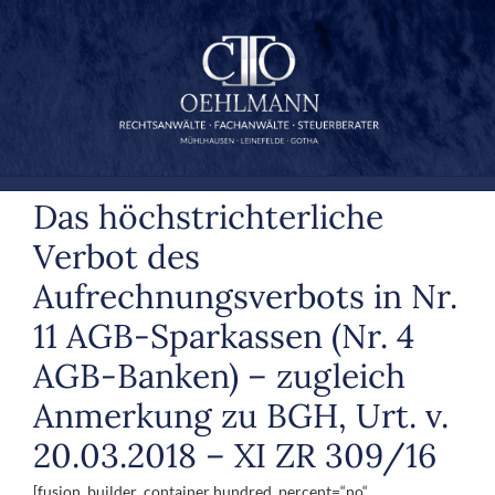
Zum
Inhalt
springen
Das höchstrichterliche
Verbot des
Aufrechnungsverbots in Nr.
11 AGB-Sparkassen (Nr. 4
AGB-Banken) – zugleich
Anmerkung zu BGH, Urt. v.
20.03.2018 – XI ZR 309/16
[fusion_builder_container hundred_percent=“no“