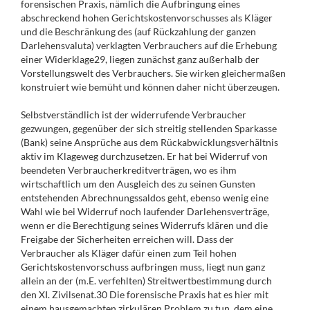
forensischen Praxis, nämlich die Aufbringung eines
abschreckend hohen Gerichtskostenvorschusses als Kläger
und die Beschränkung des (auf Rückzahlung der ganzen
Darlehensvaluta) verklagten Verbrauchers auf die Erhebung
einer Widerklage29, liegen zunächst ganz außerhalb der
Vorstellungswelt des Verbrauchers. Sie wirken gleichermaßen
konstruiert wie bemüht und können daher nicht überzeugen.
Selbstverständlich ist der widerrufende Verbraucher
gezwungen, gegenüber der sich streitig stellenden Sparkasse
(Bank) seine Ansprüche aus dem Rückabwicklungsverhältnis
aktiv im Klageweg durchzusetzen. Er hat bei Widerruf von
beendeten Verbraucherkreditverträgen, wo es ihm
wirtschaftlich um den Ausgleich des zu seinen Gunsten
entstehenden Abrechnungssaldos geht, ebenso wenig eine
Wahl wie bei Widerruf noch laufender Darlehensverträge,
wenn er die Berechtigung seines Widerrufs klären und die
Freigabe der Sicherheiten erreichen will. Dass der
Verbraucher als Kläger dafür einen zum Teil hohen
Gerichtskostenvorschuss aufbringen muss, liegt nun ganz
allein an der (m.E. verfehlten) Streitwertbestimmung durch
den XI. Zivilsenat.30 Die forensische Praxis hat es hier mit
einem hausgemachten zirkulären Problem zu tun, dem eine