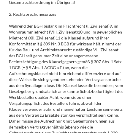
Gesamtrechtsordnung im Übrigen.8
2. Rechtsprechungspraxis
Während der BGH bislang im Frachtrecht (I. Zivilsenat)9, im
Wohnraummietrecht (VIII. Zivilsenat)10 und im gewerblichen
Mietrecht (XII. Zivilsenat)11 die Klausel aufgrund ihrer
Konformität mit § 309 Nr. 3 BGB für wirksam hält, nimmt der
für das Bau- und Architektenrecht zuständige VII. Zivilsenat
des BGH seit geraumer Zeit eine unangemessene
Beeinträchtigung des Klauselgegners gemäß § 307 Abs. 1 Satz
1 BGB (= § 9 Abs. 1 AGBG a.F.) an, wenn die
Aufrechnungsklausel nicht hinreichend differenziere und auf
diese Weise die sich gegenüberstehenden Vertragsansprüche
aus dem Synallagma löse. Die Klausel lasse die besondere, vom
Gesetzgeber grundsätzlich anerkannte Schutzbedürftigkeit des
Werkbestellers außer Acht, wenn sie zu einer
Vergütungspflicht des Bestellers führe, obwohl der
Klauselverwender aufgrund mangelhafter Leistung seinerseits
aus dem Vertrag zu Ersatzleistungen verpflichtet sein könne.
Daher müsse die Aufrechnung mit Gegenforderungen aus
demselben Vertragsverhältnis (ebenso wie die
Geltendmachung eines Zurückbehaltungsrechts nach § 320