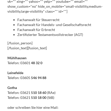
vk="" xing="" yahoo="" yelp="" youtube="" email=""
show_custom="no" hide_on_mobile="small-visibility,medium-
visibility,large-visibility" class="" id=""]
Fachanwalt für Steuerrecht
Fachanwalt für Handels- und Gesellschaftsrecht
Fachanwalt für Erbrecht
Zertifizierter Testamentsvollstrecker (AGT)
[/fusion_person]
[/fusion_text][fusion_text]
Mühlhausen
Telefon: 03601
48 32 0
Leinefelde
Telefon: 03605
546 94 88
Gotha
Telefon: 03621
510 18 60
(RAe)
Telefon: 03621
510 18 00
(StB)
oder schreiben Sie hier eine Mail: