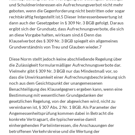
und Schuldnerinteressen ein Aufrechnungsverbot nicht mehr
geboten, wenn die Gegenforderung nicht bestritten oder sogar
rechtskräftig festgestellt ist.5 Dieser Interessenbewertung ist
dann auch der Gesetzgeber in § 309 Nr. 3 BGB gefolgt. Daraus
ergibt sich der Grundsatz, dass Aufrechnungsverbote, die sich
an diese Vorgabe halten, wirksam sind.6 Denn das
Klauselverbot des § 309 Nr. 3 BGB spiegelt ein allgemeines
Grundverständnis von Treu und Glauben wieder.7
Diese Norm stellt jedoch keine abschließende Regelung über
die Zulässigkeit formularmäßiger Aufrechnungsverbote dar.
Vielmehr gibt § 309 Nr. 3 BGB nur das Mindestmaß vor, so
dass die Unwirksamkeit einer Aufrechnungsbeschränkung sich
noch aus dem Gesichtspunkt der unangemessenen
Benachteiligung des Klauselgegners ergeben kann, wenn eine
Bestimmung mit wesentlichen Grundgedanken der
gesetzlichen Regelung, von der abgewichen wird, nicht zu
vereinbaren ist, § 307 Abs. 2 Nr. 1 BGB. Als Parameter der
Angemessenheitsprüfung kommen dabei in Betracht die
konkrete Vertragsart, die typischerweise damit
einhergehenden Parteiinteressen, die Anschauungen der
betroffenen Verkehrskreise und die Wertung der