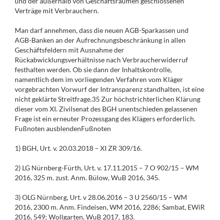
und der außerhalb von Geschäftsräumen geschlossenen
Verträge mit Verbrauchern.
Man darf annehmen, dass die neuen AGB-Sparkassen und
AGB-Banken an der Aufrechnungsbeschränkung in allen
Geschäftsfeldern mit Ausnahme der
Rückabwicklungsverhältnisse nach Verbraucherwiderruf
festhalten werden. Ob sie dann der Inhaltskontrolle,
namentlich dem im vorliegenden Verfahren vom Kläger
vorgebrachten Vorwurf der Intransparenz standhalten, ist eine
nicht geklärte Streitfrage.35 Zur höchstrichterlichen Klärung
dieser vom XI. Zivilsenat des BGH unentschieden gelassenen
Frage ist ein erneuter Prozessgang des Klägers erforderlich.
Fußnoten ausblendenFußnoten
1) BGH, Urt. v. 20.03.2018 – XI ZR 309/16.
2) LG Nürnberg-Fürth, Urt. v. 17.11.2015 – 7 O 902/15 – WM
2016, 325 m. zust. Anm. Bülow, WuB 2016, 345.
3) OLG Nürnberg, Urt. v 28.06.2016 – 3 U 2560/15 – WM
2016, 2300 m. Anm. Findeisen, WM 2016, 2286; Sambat, EWiR
2016, 549; Wollgarten, WuB 2017, 183.