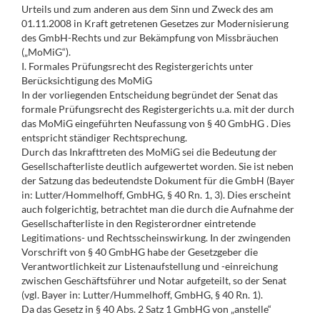
Urteils und zum anderen aus dem Sinn und Zweck des am
01.11.2008 in Kraft getretenen Gesetzes zur Modernisierung
des GmbH-Rechts und zur Bekämpfung von Missbräuchen
(„MoMiG“).
I. Formales Prüfungsrecht des Registergerichts unter
Berücksichtigung des MoMiG
In der vorliegenden Entscheidung begründet der Senat das
formale Prüfungsrecht des Registergerichts u.a. mit der durch
das MoMiG eingeführten Neufassung von § 40 GmbHG . Dies
entspricht ständiger Rechtsprechung.
Durch das Inkrafttreten des MoMiG sei die Bedeutung der
Gesellschafterliste deutlich aufgewertet worden. Sie ist neben
der Satzung das bedeutendste Dokument für die GmbH (Bayer
in: Lutter/Hommelhoff, GmbHG, § 40 Rn. 1, 3). Dies erscheint
auch folgerichtig, betrachtet man die durch die Aufnahme der
Gesellschafterliste in den Registerordner eintretende
Legitimations- und Rechtsscheinswirkung. In der zwingenden
Vorschrift von § 40 GmbHG habe der Gesetzgeber die
Verantwortlichkeit zur Listenaufstellung und -einreichung
zwischen Geschäftsführer und Notar aufgeteilt, so der Senat
(vgl. Bayer in: Lutter/Hummelhoff, GmbHG, § 40 Rn. 1).
Da das Gesetz in § 40 Abs. 2 Satz 1 GmbHG von „anstelle“