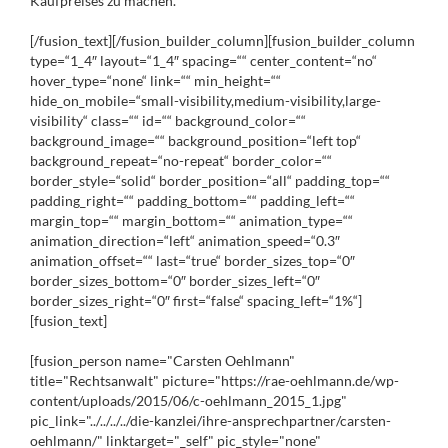
Kaufpreises zu machen.
[/fusion_text][/fusion_builder_column][fusion_builder_column
type=“1_4″ layout=“1_4″ spacing=““ center_content=“no“
hover_type=“none“ link=““ min_height=““
hide_on_mobile=“small-visibility,medium-visibility,large-
visibility“ class=““ id=““ background_color=““
background_image=““ background_position=“left top“
background_repeat=“no-repeat“ border_color=““
border_style=“solid“ border_position=“all“ padding_top=““
padding_right=““ padding_bottom=““ padding_left=““
margin_top=““ margin_bottom=““ animation_type=““
animation_direction=“left“ animation_speed=“0.3″
animation_offset=““ last=“true“ border_sizes_top=“0″
border_sizes_bottom=“0″ border_sizes_left=“0″
border_sizes_right=“0″ first=“false“ spacing_left=“1%“]
[fusion_text]
[fusion_person name="Carsten Oehlmann"
title="Rechtsanwalt" picture="https://rae-oehlmann.de/wp-
content/uploads/2015/06/c-oehlmann_2015_1.jpg"
pic_link="../../../../die-kanzlei/ihre-ansprechpartner/carsten-
oehlmann/" linktarget="_self" pic_style="none"