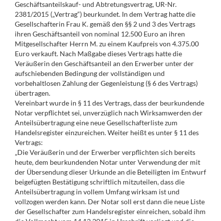
Geschäftsanteilskauf- und Abtretungsvertrag, UR-Nr.
2381/2015 („Vertrag“) beurkundet. In dem Vertrag hatte die
Gesellschafterin Frau K. gemäß den §§ 2 und 3 des Vertrags
ihren Geschäftsanteil von nominal 12.500 Euro an ihren
Mitgesellschafter Herrn M. zu einem Kaufpreis von 4.375.00
Euro verkauft. Nach Maßgabe dieses Vertrags hatte die
Veräußerin den Geschäftsanteil an den Erwerber unter der
aufschiebenden Bedingung der vollständigen und
vorbehaltlosen Zahlung der Gegenleistung (§ 6 des Vertrags)
übertragen.
Vereinbart wurde in § 11 des Vertrags, dass der beurkundende
Notar verpflichtet sei, unverzüglich nach Wirksamwerden der
Anteilsübertragung eine neue Gesellschafterliste zum
Handelsregister einzureichen. Weiter heißt es unter § 11 des
Vertrags:
„Die Veräußerin und der Erwerber verpflichten sich bereits
heute, dem beurkundenden Notar unter Verwendung der mit
der Übersendung dieser Urkunde an die Beteiligten im Entwurf
beigefügten Bestätigung schriftlich mitzuteilen, dass die
Anteilsübertragung in vollem Umfang wirksam ist und
vollzogen werden kann. Der Notar soll erst dann die neue Liste
der Gesellschafter zum Handelsregister einreichen, sobald ihm