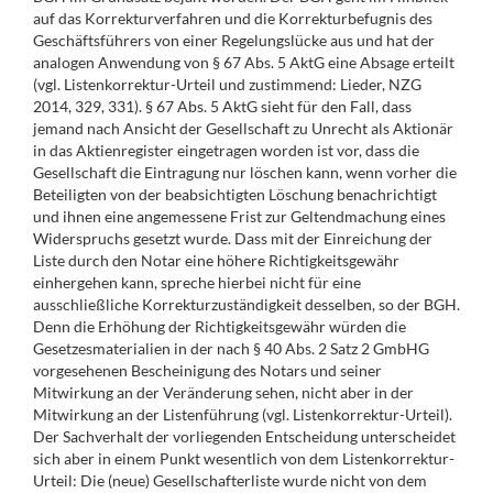
auf das Korrekturverfahren und die Korrekturbefugnis des
Geschäftsführers von einer Regelungslücke aus und hat der
analogen Anwendung von § 67 Abs. 5 AktG eine Absage erteilt
(vgl. Listenkorrektur-Urteil und zustimmend: Lieder, NZG
2014, 329, 331). § 67 Abs. 5 AktG sieht für den Fall, dass
jemand nach Ansicht der Gesellschaft zu Unrecht als Aktionär
in das Aktienregister eingetragen worden ist vor, dass die
Gesellschaft die Eintragung nur löschen kann, wenn vorher die
Beteiligten von der beabsichtigten Löschung benachrichtigt
und ihnen eine angemessene Frist zur Geltendmachung eines
Widerspruchs gesetzt wurde. Dass mit der Einreichung der
Liste durch den Notar eine höhere Richtigkeitsgewähr
einhergehen kann, spreche hierbei nicht für eine
ausschließliche Korrekturzuständigkeit desselben, so der BGH.
Denn die Erhöhung der Richtigkeitsgewähr würden die
Gesetzesmaterialien in der nach § 40 Abs. 2 Satz 2 GmbHG
vorgesehenen Bescheinigung des Notars und seiner
Mitwirkung an der Veränderung sehen, nicht aber in der
Mitwirkung an der Listenführung (vgl. Listenkorrektur-Urteil).
Der Sachverhalt der vorliegenden Entscheidung unterscheidet
sich aber in einem Punkt wesentlich von dem Listenkorrektur-
Urteil: Die (neue) Gesellschafterliste wurde nicht von dem