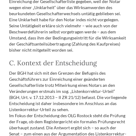
Einreichung der Gesellschafterliste gegeben, weil der Notar
wegen einer „Unklarheit“ über das Wirksamwerden des
beurkundeten Gesellschafterwechsels untätig geblieben sei.
Eine Unklarheit habe für den Notar indes nicht vorgelegen.
Seine Untätigkeit erkläre sich vielmehr – wie auch von der
Beschwerdeführerin selbst vorgetragen werde – aus dem
Umstand, dass ihm der Bedingungseintritt für die Wirksamkeit
der Geschäftsanteilsübertragung (Zahlung des Kaufpreises)
bisher nicht mitgeteilt worden sei.
C. Kontext der Entscheidung
Der BGH hat sich mit den Grenzen der Befugnis des
Geschäftsführers zur Einreichung einer geänderten
Gesellschafterliste trotz Mitwirkung eines Notars an den
Veränderungen erstmals im sog. „Listenkorrektur-Urteil“
(BGH, Urt. v. 17.12.2013 – II ZR 21/12) befasst. Die vorliegende
Entscheidung ist daher insbesondere im Anschluss an das
Listenkorrektur-Urteil zu sehen.
Im Fokus der Entscheidung des OLG Rostock steht die Prüfung
der Frage, ob dem Registergericht ein formales Prüfungsrecht
überhaupt zustand. Die Antwort ergibt sich – so auch der
Senat – zum einen aus der Argumentation des Listenkorrektur-