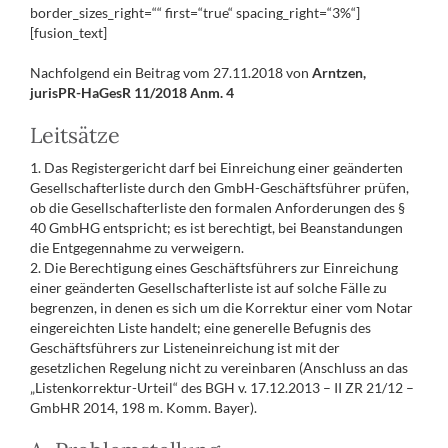
border_sizes_right=““ first=“true“ spacing_right=“3%“]
[fusion_text]
Nachfolgend ein Beitrag vom 27.11.2018 von
Arntzen,
jurisPR-HaGesR 11/2018 Anm. 4
Leitsätze
1. Das Registergericht darf bei Einreichung einer geänderten
Gesellschafterliste durch den GmbH-Geschäftsführer prüfen,
ob die Gesellschafterliste den formalen Anforderungen des §
40 GmbHG entspricht; es ist berechtigt, bei Beanstandungen
die Entgegennahme zu verweigern.
2. Die Berechtigung eines Geschäftsführers zur Einreichung
einer geänderten Gesellschafterliste ist auf solche Fälle zu
begrenzen, in denen es sich um die Korrektur einer vom Notar
eingereichten Liste handelt; eine generelle Befugnis des
Geschäftsführers zur Listeneinreichung ist mit der
gesetzlichen Regelung nicht zu vereinbaren (Anschluss an das
„Listenkorrektur-Urteil“ des BGH v. 17.12.2013 – II ZR 21/12 –
GmbHR 2014, 198 m. Komm. Bayer).