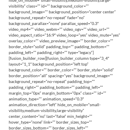
hide_on_mobile=“small-visibility,medium-visibility,large-
visibility“ class=““ id=““ background_color=““
background_image=““ background_position=“center center“
background_repeat=“no-repeat“ fade=“no“
background_parallax=“none“ parallax_speed=“0.3″
video_mp4=““ video_webm=““ video_ogv=““ video_url=““
video_aspect_ratio=“16:9″ video_loop=“yes“ video_mute=“yes“
overlay_color=““ video_preview_image=““ border_color=““
border_style=“solid“ padding_top=““ padding_bottom=““
padding_left=““ padding_right=““ type=“legacy“]
[fusion_builder_row][fusion_builder_column type=“3_4″
layout=“1_1″ background_position=“left top“
background_color=““ border_color=““ border_style=“solid“
border_position=“all“ spacing=“yes“ background_image=““
background_repeat=“no-repeat“ padding_top=““
padding_right=““ padding_bottom=““ padding_left=““
margin_top=“0px“ margin_bottom=“0px“ class=““ id=““
animation_type=““ animation_speed=“0.3″
animation_direction=“left“ hide_on_mobile=“small-
visibility,medium-visibility,large-visibility“
center_content=“no“ last=“false“ min_height=““
hover_type=“none“ link=““ border_sizes_top=““
border_sizes_bottom=““ border_sizes_left=““