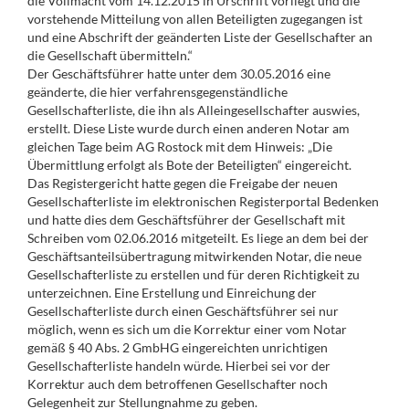
die Vollmacht vom 14.12.2015 in Urschrift vorliegt und die
vorstehende Mitteilung von allen Beteiligten zugegangen ist
und eine Abschrift der geänderten Liste der Gesellschafter an
die Gesellschaft übermitteln.“
Der Geschäftsführer hatte unter dem 30.05.2016 eine
geänderte, die hier verfahrensgegenständliche
Gesellschafterliste, die ihn als Alleingesellschafter auswies,
erstellt. Diese Liste wurde durch einen anderen Notar am
gleichen Tage beim AG Rostock mit dem Hinweis: „Die
Übermittlung erfolgt als Bote der Beteiligten“ eingereicht.
Das Registergericht hatte gegen die Freigabe der neuen
Gesellschafterliste im elektronischen Registerportal Bedenken
und hatte dies dem Geschäftsführer der Gesellschaft mit
Schreiben vom 02.06.2016 mitgeteilt. Es liege an dem bei der
Geschäftsanteilsübertragung mitwirkenden Notar, die neue
Gesellschafterliste zu erstellen und für deren Richtigkeit zu
unterzeichnen. Eine Erstellung und Einreichung der
Gesellschafterliste durch einen Geschäftsführer sei nur
möglich, wenn es sich um die Korrektur einer vom Notar
gemäß § 40 Abs. 2 GmbHG eingereichten unrichtigen
Gesellschafterliste handeln würde. Hierbei sei vor der
Korrektur auch dem betroffenen Gesellschafter noch
Gelegenheit zur Stellungnahme zu geben.