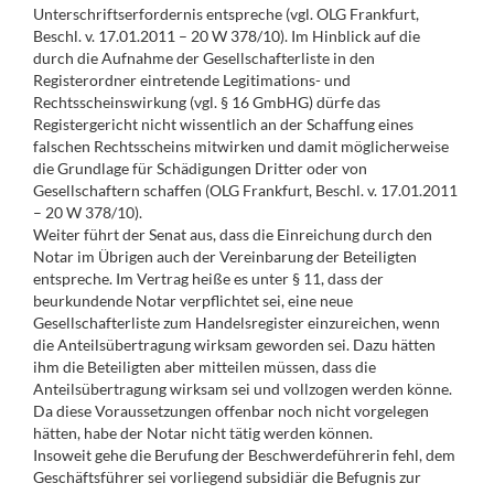
Unterschriftserfordernis entspreche (vgl. OLG Frankfurt,
Beschl. v. 17.01.2011 – 20 W 378/10). Im Hinblick auf die
durch die Aufnahme der Gesellschafterliste in den
Registerordner eintretende Legitimations- und
Rechtsscheinswirkung (vgl. § 16 GmbHG) dürfe das
Registergericht nicht wissentlich an der Schaffung eines
falschen Rechtsscheins mitwirken und damit möglicherweise
die Grundlage für Schädigungen Dritter oder von
Gesellschaftern schaffen (OLG Frankfurt, Beschl. v. 17.01.2011
– 20 W 378/10).
Weiter führt der Senat aus, dass die Einreichung durch den
Notar im Übrigen auch der Vereinbarung der Beteiligten
entspreche. Im Vertrag heiße es unter § 11, dass der
beurkundende Notar verpflichtet sei, eine neue
Gesellschafterliste zum Handelsregister einzureichen, wenn
die Anteilsübertragung wirksam geworden sei. Dazu hätten
ihm die Beteiligten aber mitteilen müssen, dass die
Anteilsübertragung wirksam sei und vollzogen werden könne.
Da diese Voraussetzungen offenbar noch nicht vorgelegen
hätten, habe der Notar nicht tätig werden können.
Insoweit gehe die Berufung der Beschwerdeführerin fehl, dem
Geschäftsführer sei vorliegend subsidiär die Befugnis zur