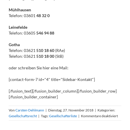
Mühlhausen
Telefon: 03601
48 32 0
Leinefelde
Telefon: 03605
546 94 88
Gotha
Telefon: 03621
510 18 60
(RAe)
Telefon: 03621
510 18 00
(StB)
oder schreiben Sie hier eine Mail:
[contact-form-7 id="4" title="Sidebar-Kontakt"]
[/fusion_text][/fusion_builder_column][/fusion_builder_row]
[/fusion_builder_container]
Von
Carsten Oehlmann
|
Dienstag, 27. November 2018
|
Kategorien:
für
Gesellschaftsrecht
|
Tags:
Gesellschafterliste
|
Kommentare deaktiviert
Befugni
des