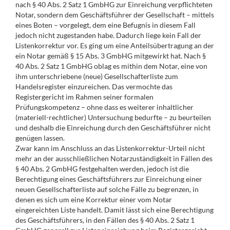
nach § 40 Abs. 2 Satz 1 GmbHG zur Einreichung verpflichteten
Notar, sondern dem Geschäftsführer der Gesellschaft – mittels
eines Boten – vorgelegt, dem eine Befugnis in diesem Fall
jedoch nicht zugestanden habe. Dadurch liege kein Fall der
Listenkorrektur vor. Es ging um eine Anteilsübertragung an der
ein Notar gemäß § 15 Abs. 3 GmbHG mitgewirkt hat. Nach §
40 Abs. 2 Satz 1 GmbHG oblag es mithin dem Notar, eine von
ihm unterschriebene (neue) Gesellschafterliste zum
Handelsregister einzureichen. Das vermochte das
Registergericht im Rahmen seiner formalen
Prüfungskompetenz – ohne dass es weiterer inhaltlicher
(materiell-rechtlicher) Untersuchung bedurfte – zu beurteilen
und deshalb die Einreichung durch den Geschäftsführer nicht
genügen lassen.
Zwar kann im Anschluss an das Listenkorrektur-Urteil nicht
mehr an der ausschließlichen Notarzuständigkeit in Fällen des
§ 40 Abs. 2 GmbHG festgehalten werden, jedoch ist die
Berechtigung eines Geschäftsführers zur Einreichung einer
neuen Gesellschafterliste auf solche Fälle zu begrenzen, in
denen es sich um eine Korrektur einer vom Notar
eingereichten Liste handelt. Damit lässt sich eine Berechtigung
des Geschäftsführers, in den Fällen des § 40 Abs. 2 Satz 1