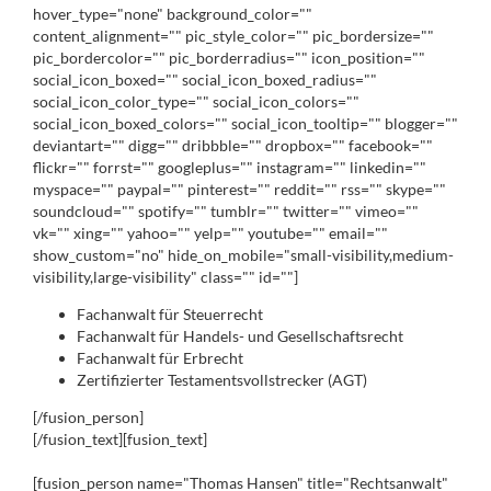
hover_type="none" background_color=""
content_alignment="" pic_style_color="" pic_bordersize=""
pic_bordercolor="" pic_borderradius="" icon_position=""
social_icon_boxed="" social_icon_boxed_radius=""
social_icon_color_type="" social_icon_colors=""
social_icon_boxed_colors="" social_icon_tooltip="" blogger=""
deviantart="" digg="" dribbble="" dropbox="" facebook=""
flickr="" forrst="" googleplus="" instagram="" linkedin=""
myspace="" paypal="" pinterest="" reddit="" rss="" skype=""
soundcloud="" spotify="" tumblr="" twitter="" vimeo=""
vk="" xing="" yahoo="" yelp="" youtube="" email=""
show_custom="no" hide_on_mobile="small-visibility,medium-
visibility,large-visibility" class="" id=""]
Fachanwalt für Steuerrecht
Fachanwalt für Handels- und Gesellschaftsrecht
Fachanwalt für Erbrecht
Zertifizierter Testamentsvollstrecker (AGT)
[/fusion_person]
[/fusion_text][fusion_text]
[fusion_person name="Thomas Hansen" title="Rechtsanwalt"