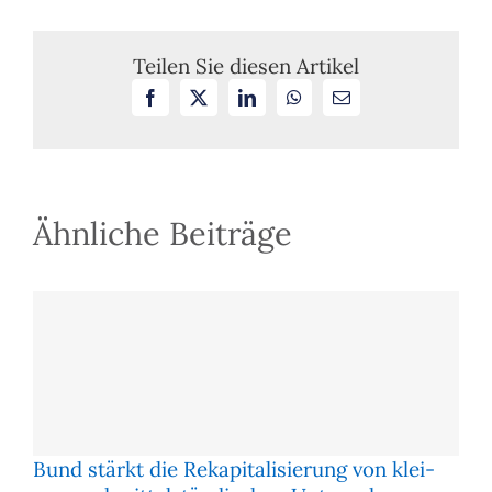
Register
zur
Prüfung
Teilen Sie diesen Artikel
der
Facebook
X
LinkedIn
WhatsApp
E-
formale
Mail
Anford
bei
Einreic
einer
neuen
Ähnliche Beiträge
Gesellsc
Bund stärkt die Re­ka­pi­ta­li­sie­rung von klei­