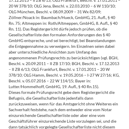
17.12.2013 – II ZB 6/13; OLG Frankfurt, Beschl. v. 17.01.2011 –
20 W 378/10; OLG Jena, Beschl. v. 22.03.2010 – 6 W 110/10;
OLG München, Beschl. v. 08.09.2009 – 31 Wx 82/09;
Zöllner/Noack in: Baumbach/Hueck, GmbHG, 21. Aufl., § 40
Rn. 75; Altmeppen in: Roth/Altmeppen, GmbHG, 8. Aufl., § 40
Rn. 11). Das Registergericht dürfe jedoch prüfen, ob die
Gesellschafterliste den formalen Anforderungen des § 40
GmbHG entspreche, und sei berechtigt, bei Beanstandungen
die Entgegennahme zu verweigern. Im Einzelnen seien dabei
aber unterschiedliche Ansichten zum Umfang des
angenommenen Prüfungsrechts zu berücksichtigen (vgl. BGH,
Beschl. v. 20.09.2011 – II ZB 17/10; BGH, Beschl. v. 17.12.2013
– II ZB 6/13; OLG Frankfurt, Beschl. v. 17.01.2011 – 20 W
378/10; OLG Hamm, Beschl. v. 19.05.2016 – I-27 W 27/16; KG,
Beschl. v. 05.07.2016 – 22 W 114/15; Bayer in:
Lutter/Hommelhoff, GmbHG, 19. Aufl., § 40 Rn.15).
Dieses formale Prüfungsrecht gebe dem Registergericht die
Befugnis, die Gesellschafterliste jedenfalls dann
zurückzuweisen, wenn für das Amtsgericht ohne Weiteres ein
Sachverhalt feststehe, nach dem entweder eine vom Notar
einzureichende Gesellschafterliste oder aber eine vom
Geschäftsführer einzureichende Liste vorzulegen sei, und die
dann tatsächlich vorgelegte Gesellschafterliste nicht diesem