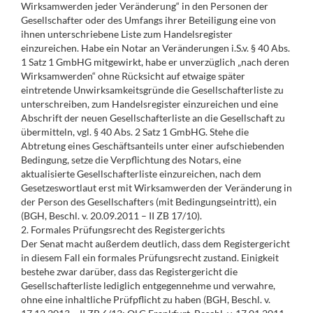
Wirksamwerden jeder Veränderung“ in den Personen der
Gesellschafter oder des Umfangs ihrer Beteiligung eine von
ihnen unterschriebene Liste zum Handelsregister
einzureichen. Habe ein Notar an Veränderungen i.S.v. § 40 Abs.
1 Satz 1 GmbHG mitgewirkt, habe er unverzüglich „nach deren
Wirksamwerden“ ohne Rücksicht auf etwaige später
eintretende Unwirksamkeitsgründe die Gesellschafterliste zu
unterschreiben, zum Handelsregister einzureichen und eine
Abschrift der neuen Gesellschafterliste an die Gesellschaft zu
übermitteln, vgl. § 40 Abs. 2 Satz 1 GmbHG. Stehe die
Abtretung eines Geschäftsanteils unter einer aufschiebenden
Bedingung, setze die Verpflichtung des Notars, eine
aktualisierte Gesellschafterliste einzureichen, nach dem
Gesetzeswortlaut erst mit Wirksamwerden der Veränderung in
der Person des Gesellschafters (mit Bedingungseintritt), ein
(BGH, Beschl. v. 20.09.2011 – II ZB 17/10).
2. Formales Prüfungsrecht des Registergerichts
Der Senat macht außerdem deutlich, dass dem Registergericht
in diesem Fall ein formales Prüfungsrecht zustand. Einigkeit
bestehe zwar darüber, dass das Registergericht die
Gesellschafterliste lediglich entgegennehme und verwahre,
ohne eine inhaltliche Prüfpflicht zu haben (BGH, Beschl. v.