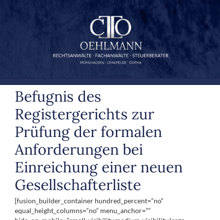
Zum
Inhalt
springen
Befugnis des
Registergerichts zur
Prüfung der formalen
Anforderungen bei
Einreichung einer neuen
Gesellschafterliste
[fusion_builder_container hundred_percent=“no“
equal_height_columns=“no“ menu_anchor=““