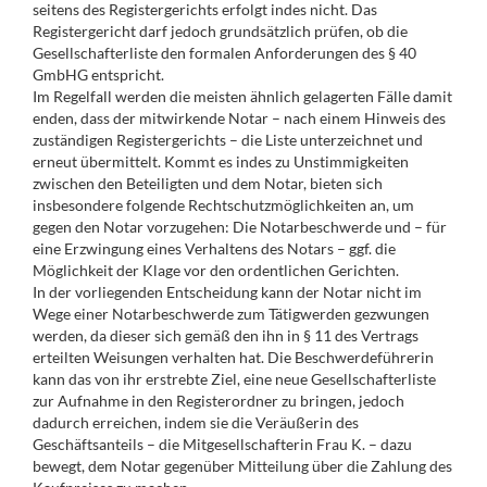
seitens des Registergerichts erfolgt indes nicht. Das
Registergericht darf jedoch grundsätzlich prüfen, ob die
Gesellschafterliste den formalen Anforderungen des § 40
GmbHG entspricht.
Im Regelfall werden die meisten ähnlich gelagerten Fälle damit
enden, dass der mitwirkende Notar – nach einem Hinweis des
zuständigen Registergerichts – die Liste unterzeichnet und
erneut übermittelt. Kommt es indes zu Unstimmigkeiten
zwischen den Beteiligten und dem Notar, bieten sich
insbesondere folgende Rechtschutzmöglichkeiten an, um
gegen den Notar vorzugehen: Die Notarbeschwerde und – für
eine Erzwingung eines Verhaltens des Notars – ggf. die
Möglichkeit der Klage vor den ordentlichen Gerichten.
In der vorliegenden Entscheidung kann der Notar nicht im
Wege einer Notarbeschwerde zum Tätigwerden gezwungen
werden, da dieser sich gemäß den ihn in § 11 des Vertrags
erteilten Weisungen verhalten hat. Die Beschwerdeführerin
kann das von ihr erstrebte Ziel, eine neue Gesellschafterliste
zur Aufnahme in den Registerordner zu bringen, jedoch
dadurch erreichen, indem sie die Veräußerin des
Geschäftsanteils – die Mitgesellschafterin Frau K. – dazu
bewegt, dem Notar gegenüber Mitteilung über die Zahlung des