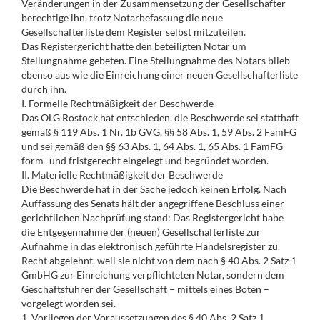
Veränderungen in der Zusammensetzung der Gesellschafter
berechtige ihn, trotz Notarbefassung die neue
Gesellschafterliste dem Register selbst mitzuteilen.
Das Registergericht hatte den beteiligten Notar um
Stellungnahme gebeten. Eine Stellungnahme des Notars blieb
ebenso aus wie die Einreichung einer neuen Gesellschafterliste
durch ihn.
I. Formelle Rechtmäßigkeit der Beschwerde
Das OLG Rostock hat entschieden, die Beschwerde sei statthaft
gemäß § 119 Abs. 1 Nr. 1b GVG, §§ 58 Abs. 1, 59 Abs. 2 FamFG
und sei gemäß den §§ 63 Abs. 1, 64 Abs. 1, 65 Abs. 1 FamFG
form- und fristgerecht eingelegt und begründet worden.
II. Materielle Rechtmäßigkeit der Beschwerde
Die Beschwerde hat in der Sache jedoch keinen Erfolg. Nach
Auffassung des Senats hält der angegriffene Beschluss einer
gerichtlichen Nachprüfung stand: Das Registergericht habe
die Entgegennahme der (neuen) Gesellschafterliste zur
Aufnahme in das elektronisch geführte Handelsregister zu
Recht abgelehnt, weil sie nicht von dem nach § 40 Abs. 2 Satz 1
GmbHG zur Einreichung verpflichteten Notar, sondern dem
Geschäftsführer der Gesellschaft – mittels eines Boten –
vorgelegt worden sei.
1. Vorliegen der Voraussetzungen des § 40 Abs. 2 Satz 1