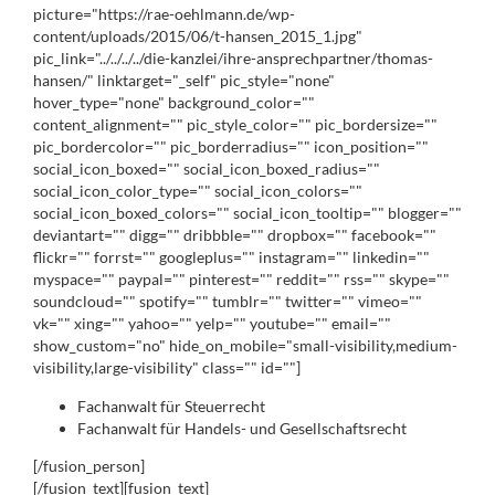
picture="https://rae-oehlmann.de/wp-
content/uploads/2015/06/t-hansen_2015_1.jpg"
pic_link="../../../../die-kanzlei/ihre-ansprechpartner/thomas-
hansen/" linktarget="_self" pic_style="none"
hover_type="none" background_color=""
content_alignment="" pic_style_color="" pic_bordersize=""
pic_bordercolor="" pic_borderradius="" icon_position=""
social_icon_boxed="" social_icon_boxed_radius=""
social_icon_color_type="" social_icon_colors=""
social_icon_boxed_colors="" social_icon_tooltip="" blogger=""
deviantart="" digg="" dribbble="" dropbox="" facebook=""
flickr="" forrst="" googleplus="" instagram="" linkedin=""
myspace="" paypal="" pinterest="" reddit="" rss="" skype=""
soundcloud="" spotify="" tumblr="" twitter="" vimeo=""
vk="" xing="" yahoo="" yelp="" youtube="" email=""
show_custom="no" hide_on_mobile="small-visibility,medium-
visibility,large-visibility" class="" id=""]
Fachanwalt für Steuerrecht
Fachanwalt für Handels- und Gesellschaftsrecht
[/fusion_person]
[/fusion_text][fusion_text]