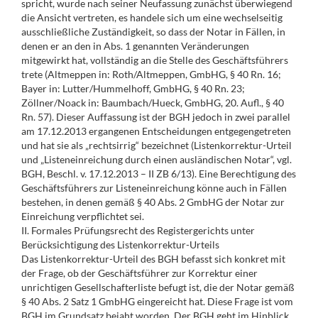
spricht, wurde nach seiner Neufassung zunächst überwiegend
die Ansicht vertreten, es handele sich um eine wechselseitig
ausschließliche Zuständigkeit, so dass der Notar in Fällen, in
denen er an den in Abs. 1 genannten Veränderungen
mitgewirkt hat, vollständig an die Stelle des Geschäftsführers
trete (Altmeppen in: Roth/Altmeppen, GmbHG, § 40 Rn. 16;
Bayer in: Lutter/Hummelhoff, GmbHG, § 40 Rn. 23;
Zöllner/Noack in: Baumbach/Hueck, GmbHG, 20. Aufl., § 40
Rn. 57). Dieser Auffassung ist der BGH jedoch in zwei parallel
am 17.12.2013 ergangenen Entscheidungen entgegengetreten
und hat sie als „rechtsirrig“ bezeichnet (Listenkorrektur-Urteil
und „Listeneinreichung durch einen ausländischen Notar“, vgl.
BGH, Beschl. v. 17.12.2013 – II ZB 6/13). Eine Berechtigung des
Geschäftsführers zur Listeneinreichung könne auch in Fällen
bestehen, in denen gemäß § 40 Abs. 2 GmbHG der Notar zur
Einreichung verpflichtet sei.
II. Formales Prüfungsrecht des Registergerichts unter
Berücksichtigung des Listenkorrektur-Urteils
Das Listenkorrektur-Urteil des BGH befasst sich konkret mit
der Frage, ob der Geschäftsführer zur Korrektur einer
unrichtigen Gesellschafterliste befugt ist, die der Notar gemäß
§ 40 Abs. 2 Satz 1 GmbHG eingereicht hat. Diese Frage ist vom
BGH im Grundsatz bejaht worden. Der BGH geht im Hinblick