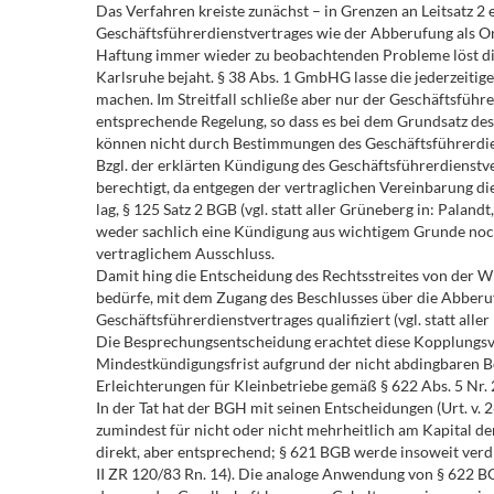
Das Verfahren kreiste zunächst – in Grenzen an Leitsatz 
Geschäftsführerdienstvertrages wie der Abberufung als O
Haftung immer wieder zu beobachtenden Probleme löst die
Karlsruhe bejaht. § 38 Abs. 1 GmbHG lasse die jederzeiti
machen. Im Streitfall schließe aber nur der Geschäftsführ
entsprechende Regelung, so dass es bei dem Grundsatz des
können nicht durch Bestimmungen des Geschäftsführerdie
Bzgl. der erklärten Kündigung des Geschäftsführerdienst
berechtigt, da entgegen der vertraglichen Vereinbarung di
lag, § 125 Satz 2 BGB (vgl. statt aller Grüneberg in: Palan
weder sachlich eine Kündigung aus wichtigem Grunde noch 
vertraglichem Ausschluss.
Damit hing die Entscheidung des Rechtsstreites von der W
bedürfe, mit dem Zugang des Beschlusses über die Abberu
Geschäftsführerdienstvertrages qualifiziert (vgl. statt all
Die Besprechungsentscheidung erachtet diese Kopplungsver
Mindestkündigungsfrist aufgrund der nicht abdingbaren B
Erleichterungen für Kleinbetriebe gemäß § 622 Abs. 5 Nr
In der Tat hat der BGH mit seinen Entscheidungen (Urt. v.
zumindest für nicht oder nicht mehrheitlich am Kapital d
direkt, aber entsprechend; § 621 BGB werde insoweit verdr
II ZR 120/83 Rn. 14). Die analoge Anwendung von § 622 B