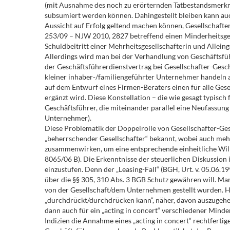
(mit Ausnahme des noch zu erörternden Tatbestandsmerkmals
subsumiert werden können. Dahingestellt bleiben kann auch
Aussicht auf Erfolg geltend machen können, Gesellschafter-G
253/09 – NJW 2010, 2827 betreffend einen Minderheitsgese
Schuldbeitritt einer Mehrheitsgesellschafterin und Alleing
Allerdings wird man bei der Verhandlung von Geschäftsfüh
der Geschäftsführerdienstvertrag bei Gesellschafter-Gesc
kleiner inhaber-/familiengeführter Unternehmer handeln a
auf dem Entwurf eines Firmen-Beraters einen für alle Ges
ergänzt wird. Diese Konstellation – die wie gesagt typisch 
Geschäftsführer, die miteinander parallel eine Neufassung 
Unternehmer).
Diese Problematik der Doppelrolle von Gesellschafter-Gesc
„beherrschender Gesellschafter“ bekannt, wobei auch mehr
zusammenwirken, um eine entsprechende einheitliche Willen
8065/06 B). Die Erkenntnisse der steuerlichen Diskussion 
einzustufen. Denn der „Leasing-Fall“ (BGH, Urt. v. 05.06.
über die §§ 305, 310 Abs. 3 BGB Schutz gewähren will. M
von der Gesellschaft/dem Unternehmen gestellt wurden. Hin
„durchdrückt/durchdrücken kann“, näher, davon auszugehen,
dann auch für ein „acting in concert“ verschiedener Minde
Indizien die Annahme eines „acting in concert“ rechtfertig