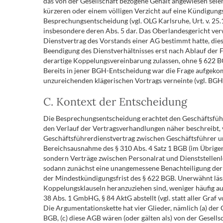
das von der Gesellschaft bezogene Gehalt angewiesen seien
kürzeren oder einem völligen Verzicht auf eine Kündigungs
Besprechungsentscheidung (vgl. OLG Karlsruhe, Urt. v. 2
insbesondere deren Abs. 5 dar. Das Oberlandesgericht ver
Dienstvertrag des Vorstands einer AG bestimmt hatte, dies
Beendigung des Dienstverhältnisses erst nach Ablauf der F
derartige Koppelungsvereinbarung zulassen, ohne § 622 B
Bereits in jener BGH-Entscheidung war die Frage aufgeko
unzureichenden klägerischen Vortrags verneinte (vgl. BGH, 
C. Kontext der Entscheidung
Die Besprechungsentscheidung erachtet den Geschäftsführe
den Verlauf der Vertragsverhandlungen näher beschreibt, vo
Geschäftsführerdienstvertrag zwischen Geschäftsführer und
Bereichsausnahme des § 310 Abs. 4 Satz 1 BGB (im Übrigen 
sondern Verträge zwischen Personalrat und Dienststellenlei
sodann zunächst eine unangemessene Benachteiligung der K
der Mindestkündigungsfrist des § 622 BGB. Unerwähnt lässt
Koppelungsklauseln heranzuziehen sind, weniger häufig au
38 Abs. 1 GmbHG, § 84 AktG abstellt (vgl. statt aller Graf
Die Argumentationskette hat vier Glieder, nämlich (a) der G
BGB, (c) diese AGB wären (oder gälten als) von der Gesell