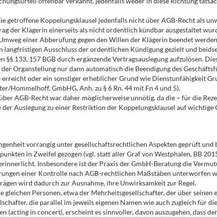
ngsurteil offenbar verkannt, jedenfalls weder in diese Richtung tatsäch
 die getroffene Koppelungsklausel jedenfalls nicht über AGB-Recht als unw
g der Klägerin einerseits als nicht ordentlich kündbar ausgestaltet wurd
 Umweg einer Abberufung gegen den Willen der Klägerin beendet werden 
 langfristigen Ausschluss der ordentlichen Kündigung gezielt und beidse
 den §§ 133, 157 BGB durch ergänzende Vertragsauslegung aufzulösen. Di
us der Organstellung nur dann automatisch die Beendigung des Geschäftsf
e erreicht oder ein sonstiger erheblicher Grund wie Dienstunfähigkeit Gr
er/Hommelhoff, GmbHG, Anh. zu § 6 Rn. 44 mit Fn 4 und 5).
r AGB-Recht war daher möglicherweise unnötig, da die – für die Rezen
 der Auslegung zu einer Restriktion der Koppelungsklausel auf wichtige
gangenheit vorrangig unter gesellschaftsrechtlichen Aspekten geprüft un
unkten in Zweifel gezogen (vgl. statt aller Graf von Westphalen, BB 2015,
erinnerlicht. Insbesondere ist der Praxis der GmbH-Beratung die Vermu
erungen einer Kontrolle nach AGB-rechtlichen Maßstäben unterworfen w
rägen wird dadurch zur Ausnahme, ihre Unwirksamkeit zur Regel.
ie gleichen Personen, etwa der Mehrheitsgesellschafter, der über seinen
schafter, die parallel im jeweils eigenen Namen wie auch zugleich für di
n (acting in concert), erscheint es sinnvoller, davon auszugehen, dass de