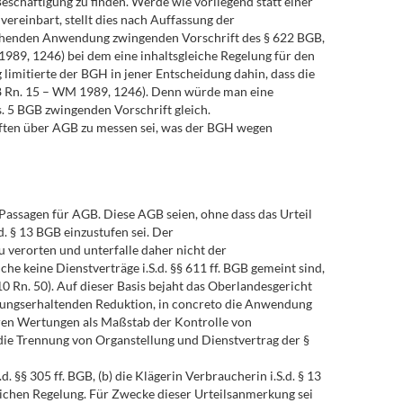
eschäftigung zu finden. Werde wie vorliegend statt einer
ereinbart, stellt dies nach Auffassung der
rechenden Anwendung zwingenden Vorschrift des § 622 BGB,
989, 1246) bei dem eine inhaltsgleiche Regelung für den
limitierte der BGH in jener Entscheidung dahin, dass die
0/88 Rn. 15 – WM 1989, 1246). Denn würde man eine
. 5 BGB zwingenden Vorschrift gleich.
iften über AGB zu messen sei, was der BGH wegen
Passagen für AGB. Diese AGB seien, ohne dass das Urteil
d. § 13 BGB einzustufen sei. Der
u verorten und unterfalle daher nicht der
e keine Dienstverträge i.S.d. §§ 611 ff. BGB gemeint sind,
10 Rn. 50). Auf dieser Basis bejaht das Oberlandesgericht
eltungserhaltenden Reduktion, in concreto die Anwendung
deren Wertungen als Maßstab der Kontrolle von
 die Trennung von Organstellung und Dienstvertrag der §
 §§ 305 ff. BGB, (b) die Klägerin Verbraucherin i.S.d. § 13
zlichen Regelung. Für Zwecke dieser Urteilsanmerkung sei