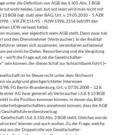
äge unter die Definition von AGB des § 305 Abs. 1 BGB
tut wohl beides. Last, but not least wird man nicht mit
 13 BGB (vgl. statt aller BAG, Urt. v. 19.05.2010 – 5 AZR
1996 – VIII ZR 151/95 – NJW 1996, 2156 betrifft den
 einen LKW verleast hatte).
len müssen, wer eigentlich wem AGB stellt. Denn zwar hat
r) und den Dienstnehmer (Verbraucher). In der Realität
ftsführer setzen sich zusammen, vereinbaren aufsetzend
h um persönliche Daten, Ressortierung und die Vergütung
 – wirft die Frage auf, ob die Gesellschafter-
r“ sein können, der dieses Schaf zur Schlachtbank führt (=
esellschaft ist im Steuerrecht unter dem Stichwort
n sie aufgrund gleichgerichteter Interessen
51/98; FG Berlin-Brandenburg, Urt. v. 07.05.2008 – 12 K
e einer AG zwar generell als Verbraucher i.S.d. § 13 BGB
er GmbH in die Position kommen können, in denen das BGB
Minderheitsgesellschafters annehmen können, dass die AGB
en Geschäftsführerdienstvertrag
sellschaft i.S.d. § 310 Abs. 3 BGB stellt. Gleiches würde
rchdrücken“ können und auch wollen. Zu der Frage, welche
Diese aus der Doppelrolle von Gesellschafter-