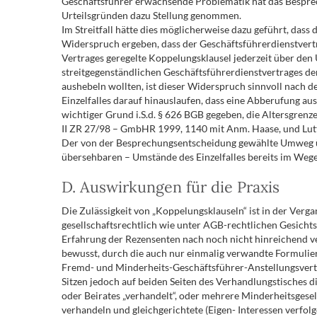
Geschäftsführer erwachsende Problematik hat das Besprechu
Urteilsgründen dazu Stellung genommen.
Im Streitfall hätte dies möglicherweise dazu geführt, dass
Widerspruch ergeben, dass der Geschäftsführerdienstvertra
Vertrages geregelte Koppelungsklausel jederzeit über den
streitgegenständlichen Geschäftsführerdienstvertrages den
aushebeln wollten, ist dieser Widerspruch sinnvoll nach
Einzelfalles darauf hinauslaufen, dass eine Abberufung a
wichtiger Grund i.S.d. § 626 BGB gegeben, die Altersgrenz
II ZR 27/98 – GmbHR 1999, 1140 mit Anm. Haase, und Lutt
Der von der Besprechungsentscheidung gewählte Umweg übe
übersehbaren – Umstände des Einzelfalles bereits im Wege
D. Auswirkungen für die Praxis
Die Zulässigkeit von „Koppelungsklauseln“ ist in der Ver
gesellschaftsrechtlich wie unter AGB-rechtlichen Gesichtsp
Erfahrung der Rezensenten nach noch nicht hinreichend v
bewusst, durch die auch nur einmalig verwandte Formuli
Fremd- und Minderheits-Geschäftsführer-Anstellungsvert
Sitzen jedoch auf beiden Seiten des Verhandlungstisches d
oder Beirates „verhandelt“, oder mehrere Minderheitsgesell
verhandeln und gleichgerichtete (Eigen- Interessen verfolge