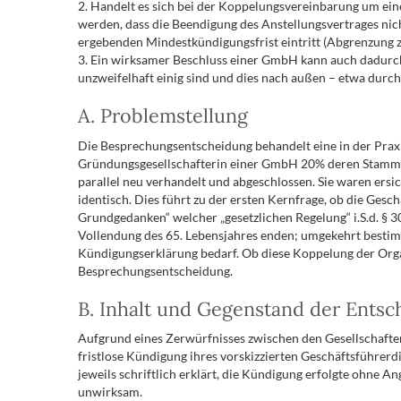
2. Handelt es sich bei der Koppelungsvereinbarung um eine
werden, dass die Beendigung des Anstellungsvertrages nic
ergebenden Mindestkündigungsfrist eintritt (Abgrenzung zu 
3. Ein wirksamer Beschluss einer GmbH kann auch dadurch
unzweifelhaft einig sind und dies nach außen – etwa dur
A. Problemstellung
Die Besprechungsentscheidung behandelt eine in der Praxis
Gründungsgesellschafterin einer GmbH 20% deren Stammka
parallel neu verhandelt und abgeschlossen. Sie waren ers
identisch. Dies führt zu der ersten Kernfrage, ob die Ge
Grundgedanken“ welcher „gesetzlichen Regelung“ i.S.d. § 3
Vollendung des 65. Lebensjahres enden; umgekehrt bestimm
Kündigungserklärung bedarf. Ob diese Koppelung der Organs
Besprechungsentscheidung.
B. Inhalt und Gegenstand der Ents
Aufgrund eines Zerwürfnisses zwischen den Gesellschafte
fristlose Kündigung ihres vorskizzierten Geschäftsführer
jeweils schriftlich erklärt, die Kündigung erfolgte ohne A
unwirksam.