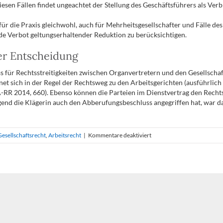
diesen Fällen findet ungeachtet der Stellung des Geschäftsführers als Ver
für die Praxis gleichwohl, auch für Mehrheitsgesellschafter und Fälle de
de Verbot geltungserhaltender Reduktion zu berücksichtigen.
r Entscheidung
s für Rechtsstreitigkeiten zwischen Organvertretern und den Gesellschaft
net sich in der Regel der Rechtsweg zu den Arbeitsgerichten (ausführlich 
RR 2014, 660). Ebenso können die Parteien im Dienstvertrag den Rechtsw
egend die Klägerin auch den Abberufungsbeschluss angegriffen hat, war 
für
Gesellschaftsrecht
,
Arbeitsrecht
|
Kommentare deaktiviert
Beendigung
des
Geschäftsführerdienstverhä
durch
Abberufung
als
Organ;
Anwendung