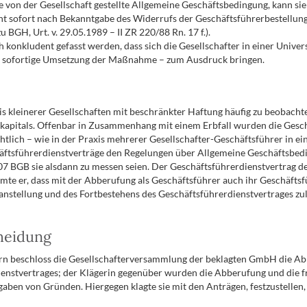
 von der Gesellschaft gestellte Allgemeine Geschäftsbedingung, kann sie
ht sofort nach Bekanntgabe des Widerrufs der Geschäftsführerbestellung
BGH, Urt. v. 29.05.1989 – II ZR 220/88 Rn. 17 f.).
 konkludent gefasst werden, dass sich die Gesellschafter in einer Univ
ch sofortige Umsetzung der Maßnahme – zum Ausdruck bringen.
 kleinerer Gesellschaften mit beschränkter Haftung häufig zu beobachten
pitals. Offenbar in Zusammenhang mit einem Erbfall wurden die Geschäf
ichtlich – wie in der Praxis mehrerer Gesellschafter-Geschäftsführer i
schäftsführerdienstverträge den Regelungen über Allgemeine Geschäftsbe
07 BGB sie alsdann zu messen seien. Der Geschäftsführerdienstvertrag de
te er, dass mit der Abberufung als Geschäftsführer auch ihr Geschäftsfü
tellung und des Fortbestehens des Geschäftsführerdienstvertrages zuläss
cheidung
rn beschloss die Gesellschafterversammlung der beklagten GmbH die Abb
dienstvertrages; der Klägerin gegenüber wurden die Abberufung und die f
ngaben von Gründen. Hiergegen klagte sie mit den Anträgen, festzustellen