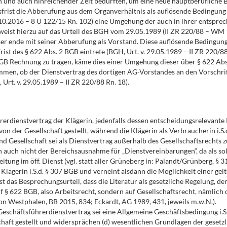
 und auch hinreichender Zeit bedürften, um eine neue hauptberufliche B
frist die Abberufung aus dem Organverhältnis als auflösende Bedingung v
5.10.2016 – 8 U 122/15 Rn. 102) eine Umgehung der auch in ihrer entsp
weist hierzu auf das Urteil des BGH vom 29.05.1989 (II ZR 220/88 – WM 1
er ende mit seiner Abberufung als Vorstand. Diese auflösende Bedingung 
rist des § 622 Abs. 2 BGB eintrete (BGH, Urt. v. 29.05.1989 – II ZR 22
GB Rechnung zu tragen, käme dies einer Umgehung dieser über § 622 Abs
mmen, ob der Dienstvertrag des dortigen AG-Vorstandes an den Vorschr
Urt. v. 29.05.1989 – II ZR 220/88 Rn. 18).
rdienstvertrag der Klägerin, jedenfalls dessen entscheidungsrelevante 
n der Gesellschaft gestellt, während die Klägerin als Verbraucherin i.S.
 Gesellschaft sei als Dienstvertrag außerhalb des Gesellschaftsrechts z
auch nicht der Bereichsausnahme für „Dienstvereinbarungen“, da als solch
tung im öff. Dienst (vgl. statt aller Grüneberg in: Palandt/Grünberg, § 3
lägerin i.S.d. § 307 BGB und verneint alsdann die Möglichkeit einer g
 das Besprechungsurteil, dass die Literatur als gesetzliche Regelung, 
f § 622 BGB, also Arbeitsrecht, sondern auf Gesellschaftsrecht, nämlich
 von Westphalen, BB 2015, 834; Eckardt, AG 1989, 431, jeweils m.w.N.).
eschäftsführerdienstvertrag sei eine Allgemeine Geschäftsbedingung i.S.d.
schaft gestellt und widersprächen (d) wesentlichen Grundlagen der geset