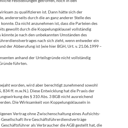
liche Feststellungen getroffen, noch in den
irksam zu qualifizieren ist. Dann hätte sich der
e, andererseits durch die an ganz anderer Stelle des
konnte. Da nicht anzunehmen ist, dass die Parteien des
its gewollt durch die Koppelungsklausel vollständig
es könnte je nach den unbekannten Umständen des
ührerdienstvertrages nach sich zieht, wenn entweder ein
und der Abberufung ist (wie hier BGH, Urt. v. 21.06.1999 –
senten anhand der Urteilsgründe nicht vollständig
 Gründe führten.
d bejaht worden, wird aber berechtigt zunehmend sowohl
 834 ff. m.w.N.). Diese Entwicklung hat die Praxis der
tungswirkung des § 310 Abs. 3 BGB nicht ausreichend
erden. Die Wirksamkeit von Koppelungsklauseln in
 eigenen Vertrag ohne Zwischenschaltung eines Aufsichts-
e Gesellschaft ihre Geschäftsführerdienstverträge
r Geschäftsführer als Verbraucher die AGB gestellt hat, die