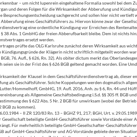
2 erkennbar – um nicht lupenrein eingehaltene Formalia sowohl bei dem
rgan und deren Folgen für die Wirksamkeit der Abberufung und Kündigung
 Besprechungsentscheidung sachgerecht und sollen hier nicht vertieft
ge Abberufung eines Geschäftsführers zu. Hiervon könne zwar der Gesel
erdienstvertrag eine ordentliche Kündigung vor Erreichen des Rentenalter
 § 38 Abs. 1 GmbHG der freien Abberufbarkeit bleibe. Dem ist nichts hi
nstvertrages ersetzt werden.
vertrages prüfte das OLG Karlsruhe zunächst deren Wirksamkeit aus wich
e Kündigungsgründe der Klägerin nicht schriftlich mitgeteilt worden war
dt, BGB, 76. Aufl., § 626, Rn. 32). Als obiter dictum merkt das Oberlandes
seien sie in der Frist des § 626 BGB geltend gemacht worden. Eine Umd
irksamkeit der Klausel in dem Geschäftsführerdienstvertrag ab, dieser e
fung als Geschäftsführer. Solche Koppelungen werden dogmatisch allgem
er Lutter/Hommelhoff, GmbHG, 19. Aufl. 2016, Anh. zu § 6, Rn. 44 und Hüffe
einbarung als Allgemeine Geschäftsbedingung i.S.d. §§ 305 ff. BGB und
estimmung des § 622 Abs. 5 Nr. 2 BGB für unwirksam (wobei der Betrieb 
. 2 BGB zu kommen).
 26.03.1984 – II ZR 120/83 Rn. 13 – BGHZ 91, 217; BGH, Urt. v. 29.05.198
er Gesellschaft beteiligte GmbH-Geschäftsführer sowie Vorstände einer 
ängt. Für mehrheitlich beteiligte GmbH-Gesellschafter-Geschäftsführer 
GB auf GmbH-Geschäftsführer und AG-Vorstände gebiete deren Situation,