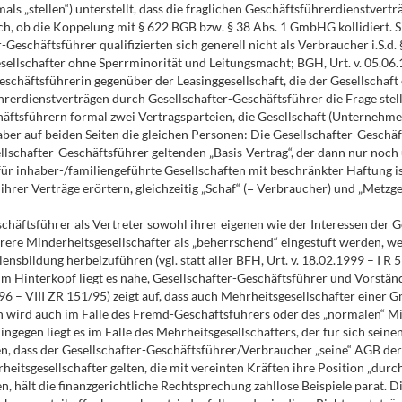
 „stellen“) unterstellt, dass die fraglichen Geschäftsführerdienstvertr
, ob die Koppelung mit § 622 BGB bzw. § 38 Abs. 1 GmbHG kollidiert. Sie 
eschäftsführer qualifizierten sich generell nicht als Verbraucher i.S.d. §
llschafter ohne Sperrminorität und Leitungsmacht; BGH, Urt. v. 05.06.
eschäftsführerin gegenüber der Leasinggesellschaft, die der Gesellschaft
rerdienstverträgen durch Gesellschafter-Geschäftsführer die Frage stel
häftsführern formal zwei Vertragsparteien, die Gesellschaft (Unternehme
ber auf beiden Seiten die gleichen Personen: Die Gesellschafter-Geschä
ellschafter-Geschäftsführer geltenden „Basis-Vertrag“, der dann nur noc
für inhaber-/familiengeführte Gesellschaften mit beschränkter Haftung ist
ihrer Verträge erörtern, gleichzeitig „Schaf“ (= Verbraucher) und „Metzge
häftsführer als Vertreter sowohl ihrer eigenen wie der Interessen der G
ere Minderheitsgesellschafter als „beherrschend“ eingestuft werden, wen
sbildung herbeizuführen (vgl. statt aller BFH, Urt. v. 18.02.1999 – I R 
im Hinterkopf liegt es nahe, Gesellschafter-Geschäftsführer und Vorständ
1996 – VIII ZR 151/95) zeigt auf, dass auch Mehrheitsgesellschafter ein
an wird auch im Falle des Fremd-Geschäftsführers oder des „normalen“ 
gegen liegt es im Falle des Mehrheitsgesellschafters, der für sich sein
 dass der Gesellschafter-Geschäftsführer/Verbraucher „seine“ AGB der Ge
rheitsgesellschafter gelten, die mit vereinten Kräften ihre Position „du
en, hält die finanzgerichtliche Rechtsprechung zahllose Beispiele parat. 