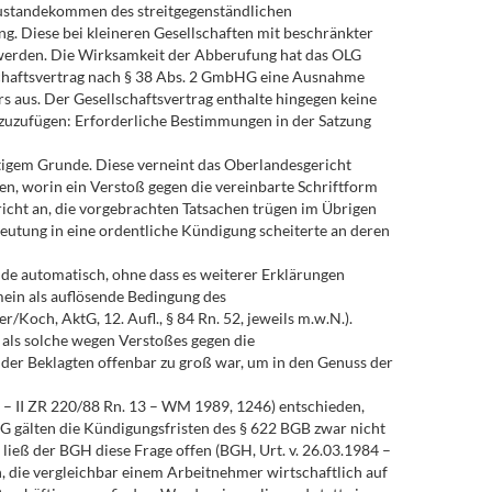
 Zustandekommen des streitgegenständlichen
. Diese bei kleineren Gesellschaften mit beschränkter
 werden. Die Wirksamkeit der Abberufung hat das OLG
lschaftsvertrag nach § 38 Abs. 2 GmbHG eine Ausnahme
s aus. Der Gesellschaftsvertrag enthalte hingegen keine
nzuzufügen: Erforderliche Bestimmungen in der Satzung
tigem Grunde. Diese verneint das Oberlandesgericht
en, worin ein Verstoß gegen die vereinbarte Schriftform
gericht an, die vorgebrachten Tatsachen trügen im Übrigen
eutung in eine ordentliche Kündigung scheiterte an deren
nde automatisch, ohne dass es weiterer Erklärungen
ein als auflösende Bedingung des
r/Koch, AktG, 12. Aufl., § 84 Rn. 52, jeweils m.w.N.).
 als solche wegen Verstoßes gegen die
der Beklagten offenbar zu groß war, um in den Genuss der
9 – II ZR 220/88 Rn. 13 – WM 1989, 1246) entschieden,
AG gälten die Kündigungsfristen des § 622 BGB zwar nicht
ließ der BGH diese Frage offen (BGH, Urt. v. 26.03.1984 –
 die vergleichbar einem Arbeitnehmer wirtschaftlich auf