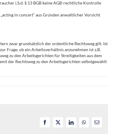
braucher i.S.d. § 13 BGB keine AGB-rechtliche Kontrolle
s „acting in concert“ aus Gründen anwaltlicher Vorsicht
ern zwar grundsätzlich der ordentliche Rechtsweg gilt. Ist
zur Frage, ob ein Arbeitsverhältnis anzunehmen ist z.B.
eg zu den Arbeitsgerichten für Streitigkeiten aus dem
damit der Rechtsweg zu den Arbeitsgerichten selbstgewählt
ltnisses
Facebook
X
LinkedIn
WhatsApp
E-
Mail