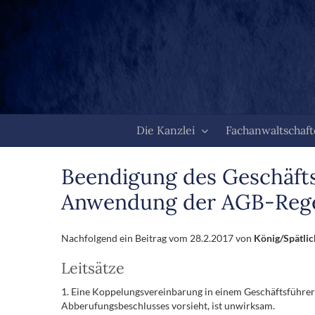
Zum
Inhalt
springen
Die Kanzlei
Fachanwaltschaf
Beendigung des Geschäfts
Anwendung der AGB-Rege
Nachfolgend ein Beitrag vom 28.2.2017 von
König/Spätli
Leitsätze
1. Eine Koppelungsvereinbarung in einem Geschäftsführer
Abberufungsbeschlusses vorsieht, ist unwirksam.