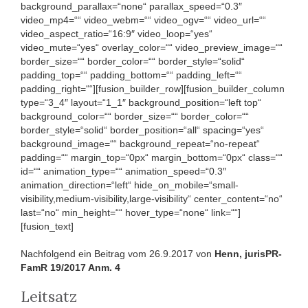
background_parallax=“none“ parallax_speed=“0.3″
video_mp4=““ video_webm=““ video_ogv=““ video_url=““
video_aspect_ratio=“16:9″ video_loop=“yes“
video_mute=“yes“ overlay_color=““ video_preview_image=““
border_size=““ border_color=““ border_style=“solid“
padding_top=““ padding_bottom=““ padding_left=““
padding_right=““][fusion_builder_row][fusion_builder_column
type=“3_4″ layout=“1_1″ background_position=“left top“
background_color=““ border_size=““ border_color=““
border_style=“solid“ border_position=“all“ spacing=“yes“
background_image=““ background_repeat=“no-repeat“
padding=““ margin_top=“0px“ margin_bottom=“0px“ class=““
id=““ animation_type=““ animation_speed=“0.3″
animation_direction=“left“ hide_on_mobile=“small-
visibility,medium-visibility,large-visibility“ center_content=“no“
last=“no“ min_height=““ hover_type=“none“ link=““]
[fusion_text]
Nachfolgend ein Beitrag vom 26.9.2017 von
Henn, jurisPR-
FamR 19/2017 Anm. 4
Leitsatz