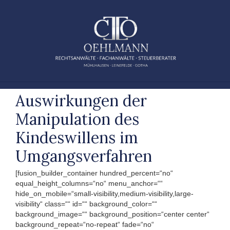
Zum
Inhalt
springen
Auswirkungen der
Manipulation des
Kindeswillens im
Umgangsverfahren
[fusion_builder_container hundred_percent=“no“
equal_height_columns=“no“ menu_anchor=““
hide_on_mobile=“small-visibility,medium-visibility,large-
visibility“ class=““ id=““ background_color=““
background_image=““ background_position=“center center“
background_repeat=“no-repeat“ fade=“no“