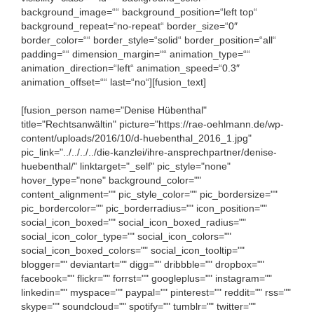
background_image=““ background_position=“left top“
background_repeat=“no-repeat“ border_size=“0″
border_color=““ border_style=“solid“ border_position=“all“
padding=““ dimension_margin=““ animation_type=““
animation_direction=“left“ animation_speed=“0.3″
animation_offset=““ last=“no“][fusion_text]
[fusion_person name="Denise Hübenthal"
title="Rechtsanwältin" picture="https://rae-oehlmann.de/wp-
content/uploads/2016/10/d-huebenthal_2016_1.jpg"
pic_link="../../../../die-kanzlei/ihre-ansprechpartner/denise-
huebenthal/" linktarget="_self" pic_style="none"
hover_type="none" background_color=""
content_alignment="" pic_style_color="" pic_bordersize=""
pic_bordercolor="" pic_borderradius="" icon_position=""
social_icon_boxed="" social_icon_boxed_radius=""
social_icon_color_type="" social_icon_colors=""
social_icon_boxed_colors="" social_icon_tooltip=""
blogger="" deviantart="" digg="" dribbble="" dropbox=""
facebook="" flickr="" forrst="" googleplus="" instagram=""
linkedin="" myspace="" paypal="" pinterest="" reddit="" rss=""
skype="" soundcloud="" spotify="" tumblr="" twitter=""