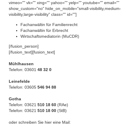
vimeo="" vk="" xing="" yahoo="" yelp="" youtube="" email=""
show_custom="no" hide_on_mobile="small-visibility,medium-
visibility,large-visibility" class="" id=""]
Fachanwältin für Familienrecht
Fachanwältin für Erbrecht
Wirtschaftsmediatorin (MuCDR)
[/fusion_person]
[/fusion_text][fusion_text]
Mühlhausen
Telefon: 03601
48 32 0
Leinefelde
Telefon: 03605
546 94 88
Gotha
Telefon: 03621
510 18 60
(RAe)
Telefon: 03621
510 18 00
(StB)
oder schreiben Sie hier eine Mail: