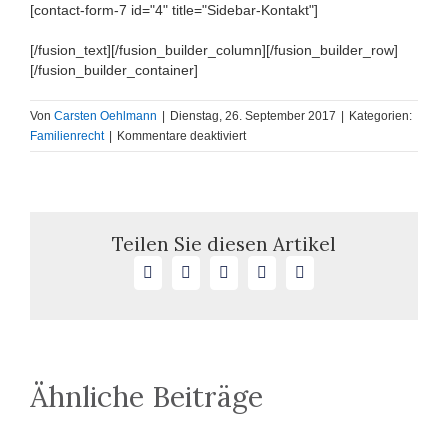
[contact-form-7 id="4" title="Sidebar-Kontakt"]
[/fusion_text][/fusion_builder_column][/fusion_builder_row]
[/fusion_builder_container]
Von
Carsten Oehlmann
|
Dienstag, 26. September 2017
|
Kategorien:
für
Familienrecht
|
Kommentare deaktiviert
Auswirkungen
der
Manipulation
des
Kindeswillens
Teilen Sie diesen Artikel
im
Facebook
X
LinkedIn
WhatsApp
E-
Umgangsverfahren
Mail
Ähnliche Beiträge