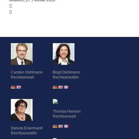
Mittwoch, 27. Februar 2019
Carsten Oehlmann
Birgit Oehlmann
Rechtsanwalt
Rechtsanwältin
Thomas Hansen
Rechtsanwalt
Danuta Eisenhardt
Rechtsanwältin