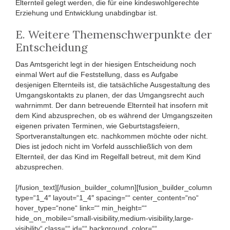
Elternteil gelegt werden, die für eine kindeswohlgerechte
Erziehung und Entwicklung unabdingbar ist.
E. Weitere Themenschwerpunkte der
Entscheidung
Das Amtsgericht legt in der hiesigen Entscheidung noch
einmal Wert auf die Feststellung, dass es Aufgabe
desjenigen Elternteils ist, die tatsächliche Ausgestaltung des
Umgangskontakts zu planen, der das Umgangsrecht auch
wahrnimmt. Der dann betreuende Elternteil hat insofern mit
dem Kind abzusprechen, ob es während der Umgangszeiten
eigenen privaten Terminen, wie Geburtstagsfeiern,
Sportveranstaltungen etc. nachkommen möchte oder nicht.
Dies ist jedoch nicht im Vorfeld ausschließlich von dem
Elternteil, der das Kind im Regelfall betreut, mit dem Kind
abzusprechen.
[/fusion_text][/fusion_builder_column][fusion_builder_column
type=“1_4″ layout=“1_4″ spacing=““ center_content=“no“
hover_type=“none“ link=““ min_height=““
hide_on_mobile=“small-visibility,medium-visibility,large-
visibility“ class=““ id=““ background_color=““