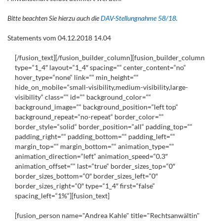
Bitte beachten Sie hierzu auch die
DAV-Stellungnahme 58/18
.
Statements vom 04.12.2018 14.04
[/fusion_text][/fusion_builder_column][fusion_builder_column
type=“1_4″ layout=“1_4″ spacing=““ center_content=“no“
hover_type=“none“ link=““ min_height=““
hide_on_mobile=“small-visibility,medium-visibility,large-
visibility“ class=““ id=““ background_color=““
background_image=““ background_position=“left top“
background_repeat=“no-repeat“ border_color=““
border_style=“solid“ border_position=“all“ padding_top=““
padding_right=““ padding_bottom=““ padding_left=““
margin_top=““ margin_bottom=““ animation_type=““
animation_direction=“left“ animation_speed=“0.3″
animation_offset=““ last=“true“ border_sizes_top=“0″
border_sizes_bottom=“0″ border_sizes_left=“0″
border_sizes_right=“0″ type=“1_4″ first=“false“
spacing_left=“1%“][fusion_text]
[fusion_person name="Andrea Kahle" title="Rechtsanwältin"