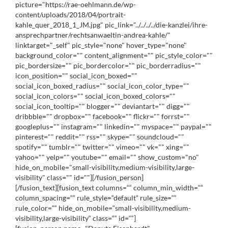
picture="https://rae-oehlmann.de/wp-
content/uploads/2018/04/portrait-
kahle_quer_2018_1_JM.jpg" pic_link="../../../../die-kanzlei/ihre-
ansprechpartner/rechtsanwaeltin-andrea-kahle/"
linktarget="_self" pic_style="none" hover_type="none"
background_color="" content_alignment="" pic_style_color=""
pic_bordersize="" pic_bordercolor="" pic_borderradius=""
icon_position="" social_icon_boxed=""
social_icon_boxed_radius="" social_icon_color_type=""
social_icon_colors="" social_icon_boxed_colors=""
social_icon_tooltip="" blogger="" deviantart="" digg=""
dribbble="" dropbox="" facebook="" flickr="" forrst=""
googleplus="" instagram="" linkedin="" myspace="" paypal=""
pinterest="" reddit="" rss="" skype="" soundcloud=""
spotify="" tumblr="" twitter="" vimeo="" vk="" xing=""
yahoo="" yelp="" youtube="" email="" show_custom="no"
hide_on_mobile="small-visibility,medium-visibility,large-
visibility" class="" id=""][/fusion_person]
[/fusion_text][fusion_text columns=““ column_min_width=““
column_spacing=““ rule_style=“default“ rule_size=““
rule_color=““ hide_on_mobile=“small-visibility,medium-
visibility,large-visibility“ class=““ id=““]