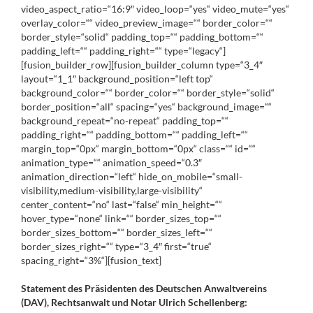
video_aspect_ratio=“16:9″ video_loop=“yes“ video_mute=“yes“
overlay_color=““ video_preview_image=““ border_color=““
border_style=“solid“ padding_top=““ padding_bottom=““
padding_left=““ padding_right=““ type=“legacy“]
[fusion_builder_row][fusion_builder_column type=“3_4″
layout=“1_1″ background_position=“left top“
background_color=““ border_color=““ border_style=“solid“
border_position=“all“ spacing=“yes“ background_image=““
background_repeat=“no-repeat“ padding_top=““
padding_right=““ padding_bottom=““ padding_left=““
margin_top=“0px“ margin_bottom=“0px“ class=““ id=““
animation_type=““ animation_speed=“0.3″
animation_direction=“left“ hide_on_mobile=“small-
visibility,medium-visibility,large-visibility“
center_content=“no“ last=“false“ min_height=““
hover_type=“none“ link=““ border_sizes_top=““
border_sizes_bottom=““ border_sizes_left=““
border_sizes_right=““ type=“3_4″ first=“true“
spacing_right=“3%“][fusion_text]
Statement des Präsidenten des Deutschen Anwalt­vereins
(DAV), Rechts­anwalt und Notar Ulrich Schel­lenberg: