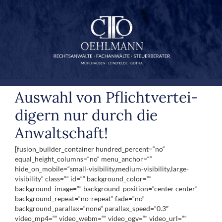
Zum
Inhalt
springen
Auswahl von Pflicht­ver­tei­
digern nur durch die
Anwalt­schaft!
[fusion_builder_container hundred_percent=“no“
equal_height_columns=“no“ menu_anchor=““
hide_on_mobile=“small-visibility,medium-visibility,large-
visibility“ class=““ id=““ background_color=““
background_image=““ background_position=“center center“
background_repeat=“no-repeat“ fade=“no“
background_parallax=“none“ parallax_speed=“0.3″
video_mp4=““ video_webm=““ video_ogv=““ video_url=““