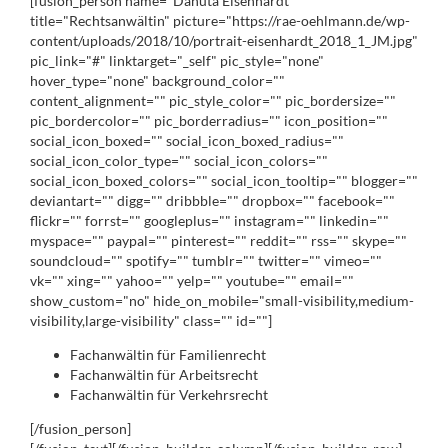
[fusion_person name="Danuta Eisenhardt"
title="Rechtsanwältin" picture="https://rae-oehlmann.de/wp-
content/uploads/2018/10/portrait-eisenhardt_2018_1_JM.jpg"
pic_link="#" linktarget="_self" pic_style="none"
hover_type="none" background_color=""
content_alignment="" pic_style_color="" pic_bordersize=""
pic_bordercolor="" pic_borderradius="" icon_position=""
social_icon_boxed="" social_icon_boxed_radius=""
social_icon_color_type="" social_icon_colors=""
social_icon_boxed_colors="" social_icon_tooltip="" blogger=""
deviantart="" digg="" dribbble="" dropbox="" facebook=""
flickr="" forrst="" googleplus="" instagram="" linkedin=""
myspace="" paypal="" pinterest="" reddit="" rss="" skype=""
soundcloud="" spotify="" tumblr="" twitter="" vimeo=""
vk="" xing="" yahoo="" yelp="" youtube="" email=""
show_custom="no" hide_on_mobile="small-visibility,medium-
visibility,large-visibility" class="" id=""]
Fachanwältin für Familienrecht
Fachanwältin für Arbeitsrecht
Fachanwältin für Verkehrsrecht
[/fusion_person]