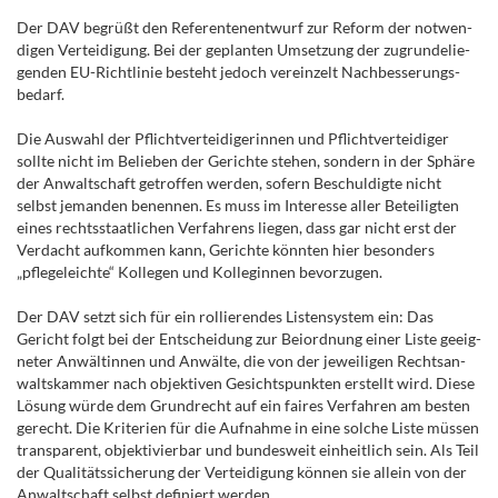
Der DAV begrüßt den Referen­ten­entwurf zur Reform der notwen­
digen Vertei­digung. Bei der geplanten Umsetzung der zugrun­de­lie­
genden EU-Richt­linie besteht jedoch vereinzelt Nachbes­se­rungs­
bedarf.
Die Auswahl der Pflicht­ver­tei­di­ge­rinnen und Pflicht­ver­tei­diger
sollte nicht im Belieben der Gerichte stehen, sondern in der Sphäre
der Anwalt­schaft getroffen werden, sofern Beschul­digte nicht
selbst jemanden benennen. Es muss im Interesse aller Betei­ligten
eines rechts­staat­lichen Verfahrens liegen, dass gar nicht erst der
Verdacht aufkommen kann, Gerichte könnten hier besonders
„pflege­leichte“ Kollegen und Kolle­ginnen bevor­zugen.
Der DAV setzt sich für ein rollie­rendes Listen­system ein: Das
Gericht folgt bei der Entscheidung zur Beiordnung einer Liste geeig­
neter Anwältinnen und Anwälte, die von der jewei­ligen Rechts­an­
walts­kammer nach objek­tiven Gesichts­punkten erstellt wird. Diese
Lösung würde dem Grund­recht auf ein faires Verfahren am besten
gerecht. Die Kriterien für die Aufnahme in eine solche Liste müssen
trans­parent, objek­ti­vierbar und bundesweit einheitlich sein. Als Teil
der Qualitätssicherung der Vertei­digung können sie allein von der
Anwalt­schaft selbst definiert werden.