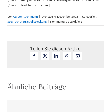
[/fusion_text][/fusion_builder_column][/fusion_builder_row]
[/fusion_builder_container]
Von
Carsten Oehlmann
|
Dienstag, 4. Dezember 2018
|
Kategorien:
für
Strafrecht / Strafvollstreckung
|
Kommentare deaktiviert
Auswahl
von
Pflicht­
ver­
tei­
Teilen Sie diesen Artikel
digern
Facebook
X
LinkedIn
WhatsApp
E-
nur
Mail
durch
die
Anwalt­
schaft!
Ähnliche Beiträge