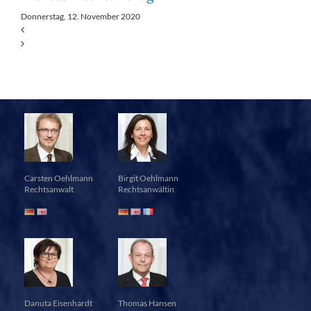
Donnerstag, 12. November 2020
Carsten Oehlmann
Birgit Oehlmann
Rechtsanwalt
Rechtsanwältin
Danuta Eisenhardt
Thomas Hansen