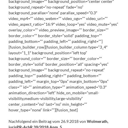
background_image=““ background_position=“center center“
background_repeat=“no-repeat“ fade=“no“
background_parallax=“none“ parallax_speed=“0.3″
video_mp4=““ video_webm=““ video_ogv=““ video_url=““
video_aspect_ratio=“16:9″ video_loop=“yes“ video_mute=“yes“
overlay_color=““ video_preview_image=““ border_size=““
border_color=““ border_style=“solid“ padding_top=““
padding_bottom=““ padding_left=““ padding_right=““]
[fusion_builder_row][fusion_builder_column type=“3_4″
layout=“1_1″ background_position=“left top“
background_color=““ border_size=““ border_color=““
border_style=“solid“ border_position=“all“ spacing=“yes“
background_image=““ background_repeat=“no-repeat“
padding_top=““ padding_right=““ padding_bottom=““
padding_left=““ margin_top=“0px“ margin_bottom=“0px“
class=““ id=““ animation_type=““ animation_speed=“0.3″
animation_direction=“left“ hide_on_mobile=“small-
visibility,medium-visibility,large-visibility“
center_content=“no“ last=“no“ min_height=““
hover_type=“none“ link=““][fusion_text]
Nachfolgend ein Beitrag vom 26.9.2018 von
Wolmerath,
jurisPR-ArbR 39/2018 Anm. 5