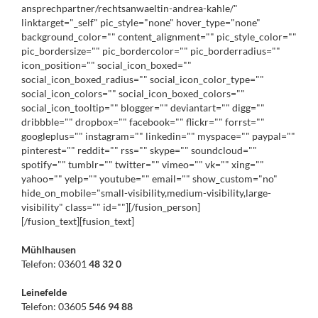
ansprechpartner/rechtsanwaeltin-andrea-kahle/"
linktarget="_self" pic_style="none" hover_type="none"
background_color="" content_alignment="" pic_style_color=""
pic_bordersize="" pic_bordercolor="" pic_borderradius=""
icon_position="" social_icon_boxed=""
social_icon_boxed_radius="" social_icon_color_type=""
social_icon_colors="" social_icon_boxed_colors=""
social_icon_tooltip="" blogger="" deviantart="" digg=""
dribbble="" dropbox="" facebook="" flickr="" forrst=""
googleplus="" instagram="" linkedin="" myspace="" paypal=""
pinterest="" reddit="" rss="" skype="" soundcloud=""
spotify="" tumblr="" twitter="" vimeo="" vk="" xing=""
yahoo="" yelp="" youtube="" email="" show_custom="no"
hide_on_mobile="small-visibility,medium-visibility,large-
visibility" class="" id=""][/fusion_person]
[/fusion_text][fusion_text]
Mühlhausen
Telefon: 03601
48 32 0
Leinefelde
Telefon: 03605
546 94 88