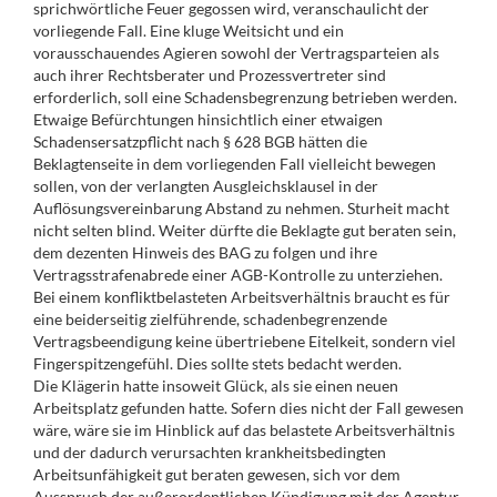
sprichwörtliche Feuer gegossen wird, veranschaulicht der
vorliegende Fall. Eine kluge Weitsicht und ein
vorausschauendes Agieren sowohl der Vertragsparteien als
auch ihrer Rechtsberater und Prozessvertreter sind
erforderlich, soll eine Schadensbegrenzung betrieben werden.
Etwaige Befürchtungen hinsichtlich einer etwaigen
Schadensersatzpflicht nach § 628 BGB hätten die
Beklagtenseite in dem vorliegenden Fall vielleicht bewegen
sollen, von der verlangten Ausgleichsklausel in der
Auflösungsvereinbarung Abstand zu nehmen. Sturheit macht
nicht selten blind. Weiter dürfte die Beklagte gut beraten sein,
dem dezenten Hinweis des BAG zu folgen und ihre
Vertragsstrafenabrede einer AGB-Kontrolle zu unterziehen.
Bei einem konfliktbelasteten Arbeitsverhältnis braucht es für
eine beiderseitig zielführende, schadenbegrenzende
Vertragsbeendigung keine übertriebene Eitelkeit, sondern viel
Fingerspitzengefühl. Dies sollte stets bedacht werden.
Die Klägerin hatte insoweit Glück, als sie einen neuen
Arbeitsplatz gefunden hatte. Sofern dies nicht der Fall gewesen
wäre, wäre sie im Hinblick auf das belastete Arbeitsverhältnis
und der dadurch verursachten krankheitsbedingten
Arbeitsunfähigkeit gut beraten gewesen, sich vor dem
Ausspruch der außerordentlichen Kündigung mit der Agentur