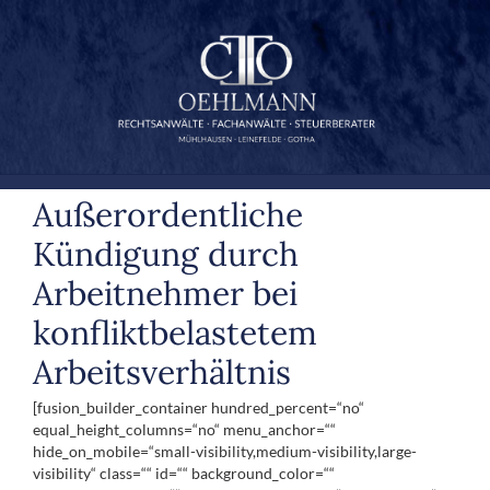
Zum
Inhalt
springen
Außerordentliche
Kündigung durch
Arbeitnehmer bei
konfliktbelastetem
Arbeitsverhältnis
[fusion_builder_container hundred_percent=“no“
equal_height_columns=“no“ menu_anchor=““
hide_on_mobile=“small-visibility,medium-visibility,large-
visibility“ class=““ id=““ background_color=““