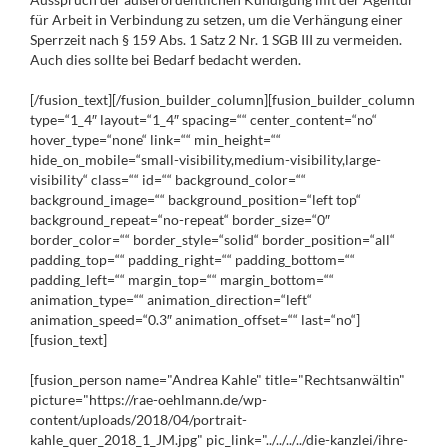
für Arbeit in Verbindung zu setzen, um die Verhängung einer
Sperrzeit nach § 159 Abs. 1 Satz 2 Nr. 1 SGB III zu vermeiden.
Auch dies sollte bei Bedarf bedacht werden.
[/fusion_text][/fusion_builder_column][fusion_builder_column
type=“1_4″ layout=“1_4″ spacing=““ center_content=“no“
hover_type=“none“ link=““ min_height=““
hide_on_mobile=“small-visibility,medium-visibility,large-
visibility“ class=““ id=““ background_color=““
background_image=““ background_position=“left top“
background_repeat=“no-repeat“ border_size=“0″
border_color=““ border_style=“solid“ border_position=“all“
padding_top=““ padding_right=““ padding_bottom=““
padding_left=““ margin_top=““ margin_bottom=““
animation_type=““ animation_direction=“left“
animation_speed=“0.3″ animation_offset=““ last=“no“]
[fusion_text]
[fusion_person name="Andrea Kahle" title="Rechtsanwältin"
picture="https://rae-oehlmann.de/wp-
content/uploads/2018/04/portrait-
kahle_quer_2018_1_JM.jpg" pic_link="../../../../die-kanzlei/ihre-