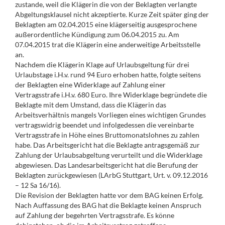
zustande, weil die Klägerin die von der Beklagten verlangte
Abgeltungsklausel nicht akzeptierte. Kurze Zeit später ging der
Beklagten am 02.04.2015 eine klägerseitig ausgesprochene
außerordentliche Kündigung zum 06.04.2015 zu. Am
07.04.2015 trat die Klägerin eine anderweitige Arbeitsstelle
an.
Nachdem die Klägerin Klage auf Urlaubsgeltung für drei
Urlaubstage i.H.v. rund 94 Euro erhoben hatte, folgte seitens
der Beklagten eine Widerklage auf Zahlung einer
Vertragsstrafe i.H.v. 680 Euro. Ihre Widerklage begründete die
Beklagte mit dem Umstand, dass die Klägerin das
Arbeitsverhältnis mangels Vorliegen eines wichtigen Grundes
vertragswidrig beendet und infolgedessen die vereinbarte
Vertragsstrafe in Höhe eines Bruttomonatslohnes zu zahlen
habe. Das Arbeitsgericht hat die Beklagte antragsgemäß zur
Zahlung der Urlaubsabgeltung verurteilt und die Widerklage
abgewiesen. Das Landesarbeitsgericht hat die Berufung der
Beklagten zurückgewiesen (LArbG Stuttgart, Urt. v. 09.12.2016
– 12 Sa 16/16).
Die Revision der Beklagten hatte vor dem BAG keinen Erfolg.
Nach Auffassung des BAG hat die Beklagte keinen Anspruch
auf Zahlung der begehrten Vertragsstrafe. Es könne