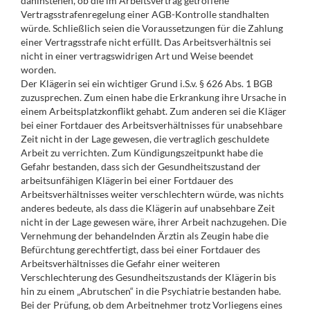
dahinstehen, ob die im Arbeitsvertrag getroffene
Vertragsstrafenregelung einer AGB-Kontrolle standhalten
würde. Schließlich seien die Voraussetzungen für die Zahlung
einer Vertragsstrafe nicht erfüllt. Das Arbeitsverhältnis sei
nicht in einer vertragswidrigen Art und Weise beendet
worden.
Der Klägerin sei ein wichtiger Grund i.S.v. § 626 Abs. 1 BGB
zuzusprechen. Zum einen habe die Erkrankung ihre Ursache in
einem Arbeitsplatzkonflikt gehabt. Zum anderen sei die Kläger
bei einer Fortdauer des Arbeitsverhältnisses für unabsehbare
Zeit nicht in der Lage gewesen, die vertraglich geschuldete
Arbeit zu verrichten. Zum Kündigungszeitpunkt habe die
Gefahr bestanden, dass sich der Gesundheitszustand der
arbeitsunfähigen Klägerin bei einer Fortdauer des
Arbeitsverhältnisses weiter verschlechtern würde, was nichts
anderes bedeute, als dass die Klägerin auf unabsehbare Zeit
nicht in der Lage gewesen wäre, ihrer Arbeit nachzugehen. Die
Vernehmung der behandelnden Ärztin als Zeugin habe die
Befürchtung gerechtfertigt, dass bei einer Fortdauer des
Arbeitsverhältnisses die Gefahr einer weiteren
Verschlechterung des Gesundheitszustands der Klägerin bis
hin zu einem „Abrutschen“ in die Psychiatrie bestanden habe.
Bei der Prüfung, ob dem Arbeitnehmer trotz Vorliegens eines