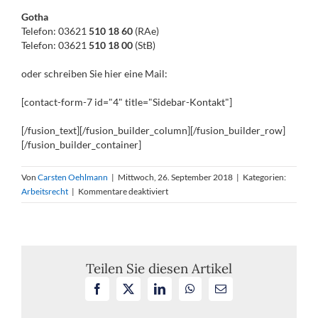
Gotha
Telefon: 03621
510 18 60
(RAe)
Telefon: 03621
510 18 00
(StB)
oder schreiben Sie hier eine Mail:
[contact-form-7 id="4" title="Sidebar-Kontakt"]
[/fusion_text][/fusion_builder_column][/fusion_builder_row]
[/fusion_builder_container]
Von
Carsten Oehlmann
|
Mittwoch, 26. September 2018
|
Kategorien:
für
Arbeitsrecht
|
Kommentare deaktiviert
Außerordentliche
Kündigung
durch
Arbeitnehmer
bei
Teilen Sie diesen Artikel
konfliktbelastetem
Facebook
X
LinkedIn
WhatsApp
E-
Arbeitsverhältnis
Mail