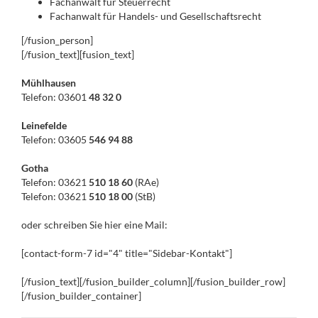
Fachanwalt für Steuerrecht
Fachanwalt für Handels- und Gesellschaftsrecht
[/fusion_person]
[/fusion_text][fusion_text]
Mühlhausen
Telefon: 03601
48 32 0
Leinefelde
Telefon: 03605
546 94 88
Gotha
Telefon: 03621
510 18 60
(RAe)
Telefon: 03621
510 18 00
(StB)
oder schreiben Sie hier eine Mail:
[contact-form-7 id="4" title="Sidebar-Kontakt"]
[/fusion_text][/fusion_builder_column][/fusion_builder_row]
[/fusion_builder_container]