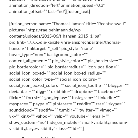
animation_direction=“left“ animation_speed=“0.3″
animation_offset=““ last=“no“][fusion_text]
[fusion_person name="Thomas Hansen" title="Rechtsanwalt"
picture="https://rae-oehlmann.de/wp-
content/uploads/2015/06/t-hansen_2015_1.jpg"
pic_link="../../../../die-kanzlei/ihre-ansprechpartner/thomas-
hansen/" linktarget="_self" pic_style="none"
hover_type="none" background_color=""
content_alignment="" pic_style_color="" pic_bordersize=""
pic_bordercolor="" pic_borderradius="" icon_position=""
social_icon_boxed="" social_icon_boxed_radius=""
social_icon_color_type="" social_icon_colors=""
social_icon_boxed_colors="" social_icon_tooltip="" blogger=""
deviantart="" digg="" dribbble="" dropbox="" facebook=""
flickr="" forrst="" googleplus="" instagram="" linkedin=""
myspace="" paypal="" pinterest="" reddit="" rss="" skype=""
soundcloud="" spotify="" tumblr="" twitter="" vimeo=""
vk="" xing="" yahoo="" yelp="" youtube="" email=""
show_custom="no" hide_on_mobile="small-visibility,medium-
visibility,large-visibility" class="" id=""]