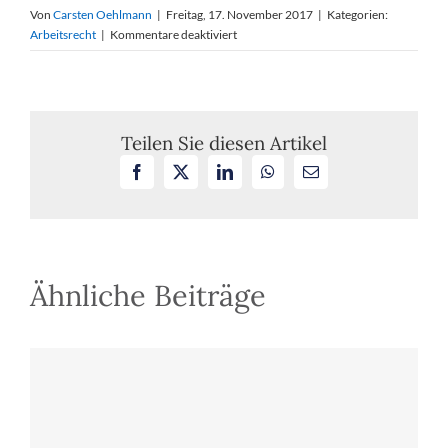
Von
Carsten Oehlmann
|
Freitag, 17. November 2017
|
Kategorien:
für
Arbeitsrecht
|
Kommentare deaktiviert
Abmahnung
aufgrund
Bagatellvertragsverletzung
Teilen Sie diesen Artikel
Facebook
X
LinkedIn
WhatsApp
E-
Mail
Ähnliche Beiträge