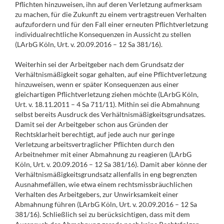
Pflichten hinzuweisen, ihn auf deren Verletzung aufmerksam
zu machen, für die Zukunft zu einem vertragstreuen Verhalten
aufzufordern und für den Fall einer erneuten Pflichtverletzung
individualrechtliche Konsequenzen in Aussicht zu stellen
(LArbG Köln, Urt. v. 20.09.2016 – 12 Sa 381/16).
Weiterhin sei der Arbeitgeber nach dem Grundsatz der
Verhältnismäßigkeit sogar gehalten, auf eine Pflichtverletzung
hinzuweisen, wenn er später Konsequenzen aus einer
gleichartigen Pflichtverletzung ziehen möchte (LArbG Köln,
Urt. v. 18.11.2011 – 4 Sa 711/11). Mithin sei die Abmahnung
selbst bereits Ausdruck des Verhältnismäßigkeitsgrundsatzes.
Damit sei der Arbeitgeber schon aus Gründen der
Rechtsklarheit berechtigt, auf jede auch nur geringe
Verletzung arbeitsvertraglicher Pflichten durch den
Arbeitnehmer mit einer Abmahnung zu reagieren (LArbG
Köln, Urt. v. 20.09.2016 – 12 Sa 381/16). Damit aber könne der
Verhältnismäßigkeitsgrundsatz allenfalls in eng begrenzten
Ausnahmefällen, wie etwa einem rechtsmissbräuchlichen
Verhalten des Arbeitgebers, zur Unwirksamkeit einer
Abmahnung führen (LArbG Köln, Urt. v. 20.09.2016 – 12 Sa
381/16). Schließlich sei zu berücksichtigen, dass mit dem