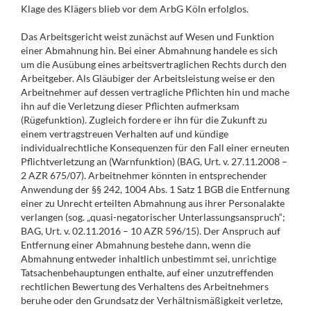
Klage des Klägers blieb vor dem ArbG Köln erfolglos.
Das Arbeitsgericht weist zunächst auf Wesen und Funktion
einer Abmahnung hin. Bei einer Abmahnung handele es sich
um die Ausübung eines arbeitsvertraglichen Rechts durch den
Arbeitgeber. Als Gläubiger der Arbeitsleistung weise er den
Arbeitnehmer auf dessen vertragliche Pflichten hin und mache
ihn auf die Verletzung dieser Pflichten aufmerksam
(Rügefunktion). Zugleich fordere er ihn für die Zukunft zu
einem vertragstreuen Verhalten auf und kündige
individualrechtliche Konsequenzen für den Fall einer erneuten
Pflichtverletzung an (Warnfunktion) (BAG, Urt. v. 27.11.2008 –
2 AZR 675/07). Arbeitnehmer könnten in entsprechender
Anwendung der §§ 242, 1004 Abs. 1 Satz 1 BGB die Entfernung
einer zu Unrecht erteilten Abmahnung aus ihrer Personalakte
verlangen (sog. „quasi-negatorischer Unterlassungsanspruch“;
BAG, Urt. v. 02.11.2016 – 10 AZR 596/15). Der Anspruch auf
Entfernung einer Abmahnung bestehe dann, wenn die
Abmahnung entweder inhaltlich unbestimmt sei, unrichtige
Tatsachenbehauptungen enthalte, auf einer unzutreffenden
rechtlichen Bewertung des Verhaltens des Arbeitnehmers
beruhe oder den Grundsatz der Verhältnismäßigkeit verletze,