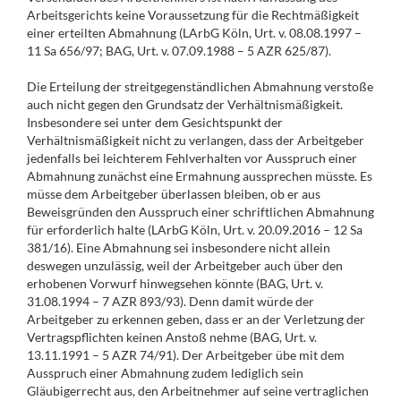
Arbeitsgerichts keine Voraussetzung für die Rechtmäßigkeit
einer erteilten Abmahnung (LArbG Köln, Urt. v. 08.08.1997 –
11 Sa 656/97; BAG, Urt. v. 07.09.1988 – 5 AZR 625/87).
Die Erteilung der streitgegenständlichen Abmahnung verstoße
auch nicht gegen den Grundsatz der Verhältnismäßigkeit.
Insbesondere sei unter dem Gesichtspunkt der
Verhältnismäßigkeit nicht zu verlangen, dass der Arbeitgeber
jedenfalls bei leichterem Fehlverhalten vor Ausspruch einer
Abmahnung zunächst eine Ermahnung aussprechen müsste. Es
müsse dem Arbeitgeber überlassen bleiben, ob er aus
Beweisgründen den Ausspruch einer schriftlichen Abmahnung
für erforderlich halte (LArbG Köln, Urt. v. 20.09.2016 – 12 Sa
381/16). Eine Abmahnung sei insbesondere nicht allein
deswegen unzulässig, weil der Arbeitgeber auch über den
erhobenen Vorwurf hinwegsehen könnte (BAG, Urt. v.
31.08.1994 – 7 AZR 893/93). Denn damit würde der
Arbeitgeber zu erkennen geben, dass er an der Verletzung der
Vertragspflichten keinen Anstoß nehme (BAG, Urt. v.
13.11.1991 – 5 AZR 74/91). Der Arbeitgeber übe mit dem
Ausspruch einer Abmahnung zudem lediglich sein
Gläubigerrecht aus, den Arbeitnehmer auf seine vertraglichen