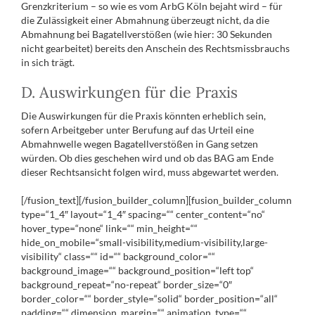
Grenzkriterium – so wie es vom ArbG Köln bejaht wird – für
die Zulässigkeit einer Abmahnung überzeugt nicht, da die
Abmahnung bei Bagatellverstößen (wie hier: 30 Sekunden
nicht gearbeitet) bereits den Anschein des Rechtsmissbrauchs
in sich trägt.
D. Auswirkungen für die Praxis
Die Auswirkungen für die Praxis könnten erheblich sein,
sofern Arbeitgeber unter Berufung auf das Urteil eine
Abmahnwelle wegen Bagatellverstößen in Gang setzen
würden. Ob dies geschehen wird und ob das BAG am Ende
dieser Rechtsansicht folgen wird, muss abgewartet werden.
[/fusion_text][/fusion_builder_column][fusion_builder_column
type=“1_4″ layout=“1_4″ spacing=““ center_content=“no“
hover_type=“none“ link=““ min_height=““
hide_on_mobile=“small-visibility,medium-visibility,large-
visibility“ class=““ id=““ background_color=““
background_image=““ background_position=“left top“
background_repeat=“no-repeat“ border_size=“0″
border_color=““ border_style=“solid“ border_position=“all“
padding=““ dimension_margin=““ animation_type=““