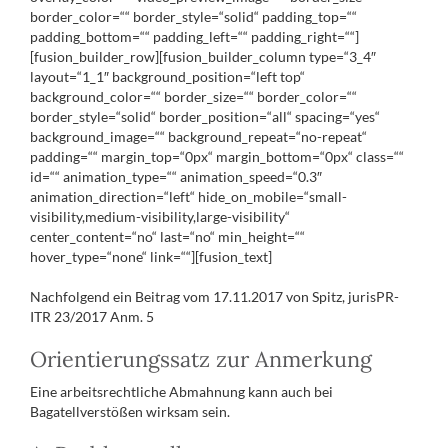
border_color=““ border_style=“solid“ padding_top=““
padding_bottom=““ padding_left=““ padding_right=““]
[fusion_builder_row][fusion_builder_column type=“3_4″
layout=“1_1″ background_position=“left top“
background_color=““ border_size=““ border_color=““
border_style=“solid“ border_position=“all“ spacing=“yes“
background_image=““ background_repeat=“no-repeat“
padding=““ margin_top=“0px“ margin_bottom=“0px“ class=““
id=““ animation_type=““ animation_speed=“0.3″
animation_direction=“left“ hide_on_mobile=“small-
visibility,medium-visibility,large-visibility“
center_content=“no“ last=“no“ min_height=““
hover_type=“none“ link=““][fusion_text]
Nachfolgend ein Beitrag vom 17.11.2017 von Spitz, jurisPR-
ITR 23/2017 Anm. 5
Orientierungssatz zur Anmerkung
Eine arbeitsrechtliche Abmahnung kann auch bei
Bagatellverstößen wirksam sein.