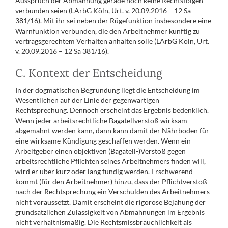
Ausspruch der Abmahnung gerade noch keine Rechtsfolgen
verbunden seien (LArbG Köln, Urt. v. 20.09.2016 – 12 Sa
381/16). Mit ihr sei neben der Rügefunktion insbesondere eine
Warnfunktion verbunden, die den Arbeitnehmer künftig zu
vertragsgerechtem Verhalten anhalten solle (LArbG Köln, Urt.
v. 20.09.2016 – 12 Sa 381/16).
C. Kontext der Entscheidung
In der dogmatischen Begründung liegt die Entscheidung im
Wesentlichen auf der Linie der gegenwärtigen
Rechtsprechung. Dennoch erscheint das Ergebnis bedenklich.
Wenn jeder arbeitsrechtliche Bagatellverstoß wirksam
abgemahnt werden kann, dann kann damit der Nährboden für
eine wirksame Kündigung geschaffen werden. Wenn ein
Arbeitgeber einen objektiven (Bagatell-)Verstoß gegen
arbeitsrechtliche Pflichten seines Arbeitnehmers finden will,
wird er über kurz oder lang fündig werden. Erschwerend
kommt (für den Arbeitnehmer) hinzu, dass der Pflichtverstoß
nach der Rechtsprechung ein Verschulden des Arbeitnehmers
nicht voraussetzt. Damit erscheint die rigorose Bejahung der
grundsätzlichen Zulässigkeit von Abmahnungen im Ergebnis
nicht verhältnismäßig. Die Rechtsmissbräuchlichkeit als