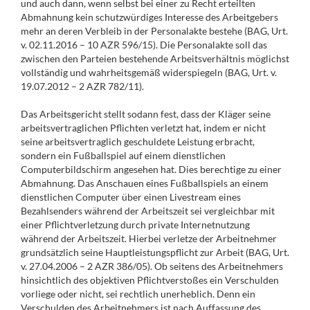
und auch dann, wenn selbst bei einer zu Recht erteilten
Abmahnung kein schutzwürdiges Interesse des Arbeitgebers
mehr an deren Verbleib in der Personalakte bestehe (BAG, Urt.
v. 02.11.2016 – 10 AZR 596/15). Die Personalakte soll das
zwischen den Parteien bestehende Arbeitsverhältnis möglichst
vollständig und wahrheitsgemäß widerspiegeln (BAG, Urt. v.
19.07.2012 – 2 AZR 782/11).
Das Arbeitsgericht stellt sodann fest, dass der Kläger seine
arbeitsvertraglichen Pflichten verletzt hat, indem er nicht
seine arbeitsvertraglich geschuldete Leistung erbracht,
sondern ein Fußballspiel auf einem dienstlichen
Computerbildschirm angesehen hat. Dies berechtige zu einer
Abmahnung. Das Anschauen eines Fußballspiels an einem
dienstlichen Computer über einen Livestream eines
Bezahlsenders während der Arbeitszeit sei vergleichbar mit
einer Pflichtverletzung durch private Internetnutzung
während der Arbeitszeit. Hierbei verletze der Arbeitnehmer
grundsätzlich seine Hauptleistungspflicht zur Arbeit (BAG, Urt.
v. 27.04.2006 – 2 AZR 386/05). Ob seitens des Arbeitnehmers
hinsichtlich des objektiven Pflichtverstoßes ein Verschulden
vorliege oder nicht, sei rechtlich unerheblich. Denn ein
Verschulden des Arbeitnehmers ist nach Auffassung des