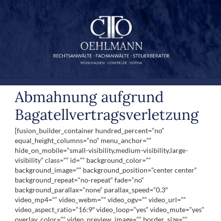
Zum
Inhalt
springen
Abmahnung aufgrund
Bagatellvertragsverletzung
[fusion_builder_container hundred_percent=“no“
equal_height_columns=“no“ menu_anchor=““
hide_on_mobile=“small-visibility,medium-visibility,large-
visibility“ class=““ id=““ background_color=““
background_image=““ background_position=“center center“
background_repeat=“no-repeat“ fade=“no“
background_parallax=“none“ parallax_speed=“0.3″
video_mp4=““ video_webm=““ video_ogv=““ video_url=““
video_aspect_ratio=“16:9″ video_loop=“yes“ video_mute=“yes“
overlay_color=““ video_preview_image=““ border_size=““