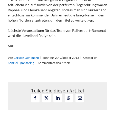
zeitlichem Ablauf sowie von der perfekten Siegerehrung waren
Raphael und Heinke sehr angetan, sodass man sich kurzerhand
entschloss, im kommenden Jahr erneut die lange Reise in den
hohen Norden anzutreten, um den Titel zu verteidigen.
Nächste Veranstaltung für das Team von Rallyesport-Ramonat
wird die Havelland Rallye sein.
MiB
Von
Carsten Oehlmann
|
Sonntag, 20. Oktober 2013
|
Kategorien:
für
Kanzlei-Sponsoring
|
Kommentare deaktiviert
Visselhöveder
Herbst
Rallye
2013
Teilen Sie diesen Artikel
Facebook
X
LinkedIn
WhatsApp
E-
Mail