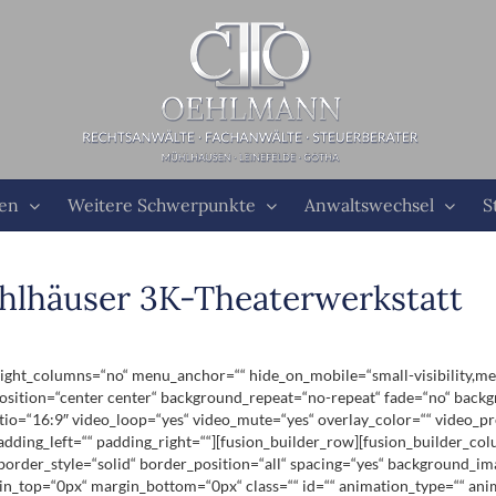
ten
Weitere Schwerpunkte
Anwaltswechsel
S
ühlhäuser 3K-Theaterwerkstatt
ht_columns=“no“ menu_anchor=““ hide_on_mobile=“small-visibility,medium-
ition=“center center“ background_repeat=“no-repeat“ fade=“no“ backg
tio=“16:9″ video_loop=“yes“ video_mute=“yes“ overlay_color=““ video_p
dding_left=““ padding_right=““][fusion_builder_row][fusion_builder_co
 border_style=“solid“ border_position=“all“ spacing=“yes“ background_
in_top=“0px“ margin_bottom=“0px“ class=““ id=““ animation_type=““ ani