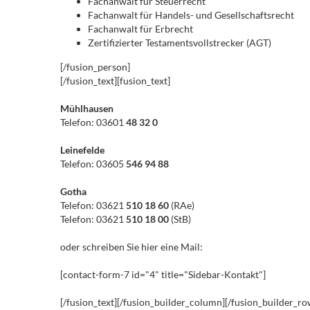
Fachanwalt für Steuerrecht
Fachanwalt für Handels- und Gesellschaftsrecht
Fachanwalt für Erbrecht
Zertifizierter Testamentsvollstrecker (AGT)
[/fusion_person]
[/fusion_text][fusion_text]
Mühlhausen
Telefon: 03601
48 32 0
Leinefelde
Telefon: 03605
546 94 88
Gotha
Telefon: 03621
510 18 60
(RAe)
Telefon: 03621
510 18 00
(StB)
oder schreiben Sie hier eine Mail:
[contact-form-7 id="4" title="Sidebar-Kontakt"]
[/fusion_text][/fusion_builder_column][/fusion_builder_ro