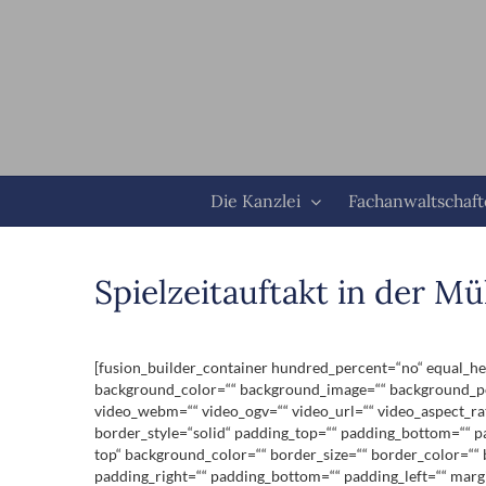
Zum
Inhalt
springen
Die Kanzlei
Fachanwaltschaf
Spielzeitauftakt in der M
[fusion_builder_container hundred_percent=“no“ equal_heig
background_color=““ background_image=““ background_pos
video_webm=““ video_ogv=““ video_url=““ video_aspect_ra
border_style=“solid“ padding_top=““ padding_bottom=““ pa
top“ background_color=““ border_size=““ border_color=““
padding_right=““ padding_bottom=““ padding_left=““ marg