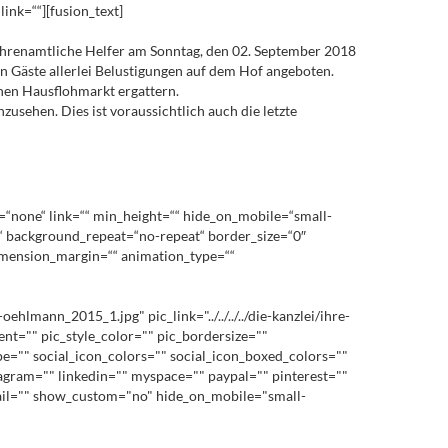
link=““][fusion_text]
 ehrenamtliche Helfer am Sonntag, den 02. September 2018
n Gäste allerlei Belustigungen auf dem Hof angeboten.
nen Hausflohmarkt ergattern.
zusehen. Dies ist voraussichtlich auch die letzte
=“none“ link=““ min_height=““ hide_on_mobile=“small-
op“ background_repeat=“no-repeat“ border_size=“0″
dimension_margin=““ animation_type=““
ann_2015_1.jpg" pic_link="../../../../die-kanzlei/ihre-
nt="" pic_style_color="" pic_bordersize=""
pe="" social_icon_colors="" social_icon_boxed_colors=""
stagram="" linkedin="" myspace="" paypal="" pinterest=""
mail="" show_custom="no" hide_on_mobile="small-