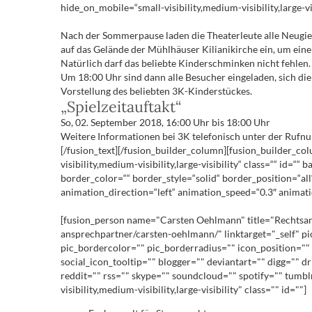
hide_on_mobile=“small-visibility,medium-visibility,large-v
Nach der Sommerpause laden die Theaterleute alle Neugier
auf das Gelände der Mühlhäuser Kilianikirche ein, um ein
Natürlich darf das beliebte Kinderschminken nicht fehle
Um 18:00 Uhr sind dann alle Besucher eingeladen, sich die I
Vorstellung des beliebten 3K-Kinderstückes.
„Spielzeitauftakt“
So, 02. September 2018, 16:00 Uhr bis 18:00 Uhr
Weitere Informationen bei 3K telefonisch unter der Rufn
[/fusion_text][/fusion_builder_column][fusion_builder_co
visibility,medium-visibility,large-visibility“ class=““ i
border_color=““ border_style=“solid“ border_position=“al
animation_direction=“left“ animation_speed=“0.3″ animatio
[fusion_person name="Carsten Oehlmann" title="Rechtsanwa
ansprechpartner/carsten-oehlmann/" linktarget="_self" p
pic_bordercolor="" pic_borderradius="" icon_position="" 
social_icon_tooltip="" blogger="" deviantart="" digg="" d
reddit="" rss="" skype="" soundcloud="" spotify="" tumb
visibility,medium-visibility,large-visibility" class="" id=""]