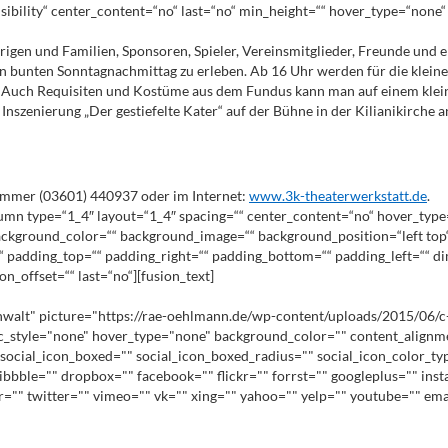
isibility“ center_content=“no“ last=“no“ min_height=““ hover_type=“none“ 
igen und Familien, Sponsoren, Spieler, Vereinsmitglieder, Freunde und
en bunten Sonntagnachmittag zu erleben. Ab 16 Uhr werden für die kleine
n. Auch Requisiten und Kostüme aus dem Fundus kann man auf einem klei
nszenierung „Der gestiefelte Kater“ auf der Bühne in der Kilianikirche an
ummer (03601) 440937 oder im Internet:
www.3k-theaterwerkstatt.de
.
lumn type=“1_4″ layout=“1_4″ spacing=““ center_content=“no“ hover_type
d=““ background_color=““ background_image=““ background_position=“left t
l“ padding_top=““ padding_right=““ padding_bottom=““ padding_left=““ 
n_offset=““ last=“no“][fusion_text]
lt" picture="https://rae-oehlmann.de/wp-content/uploads/2015/06/c-oehlm
ic_style="none" hover_type="none" background_color="" content_alignme
social_icon_boxed="" social_icon_boxed_radius="" social_icon_color_ty
ribbble="" dropbox="" facebook="" flickr="" forrst="" googleplus="" in
lr="" twitter="" vimeo="" vk="" xing="" yahoo="" yelp="" youtube="" e