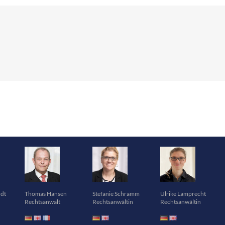
rdt
Thomas Hansen
Stefanie Schramm
Ulrike Lamprecht
Rechtsanwalt
Rechtsanwältin
Rechtsanwältin