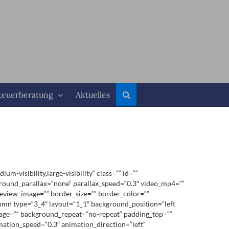
teuerberatung
Aktuelles
visibility,large-visibility“ class=““ id=““
round_parallax=“none“ parallax_speed=“0.3″ video_mp4=““
review_image=““ border_size=““ border_color=““
lumn type=“3_4″ layout=“1_1″ background_position=“left
image=““ background_repeat=“no-repeat“ padding_top=““
mation_speed=“0.3″ animation_direction=“left“