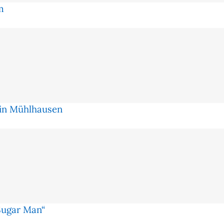
m
 in Mühlhausen
Sugar Man“