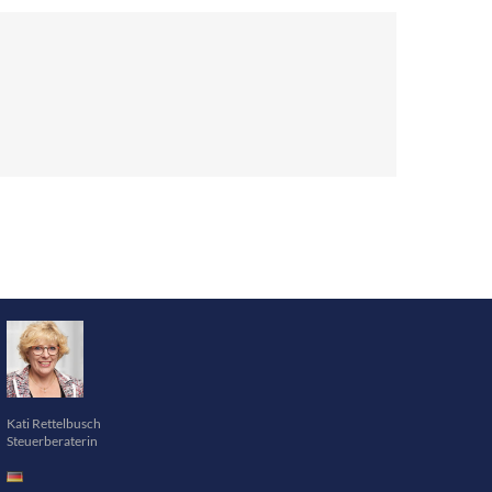
Kati Rettelbusch
Steuerberaterin