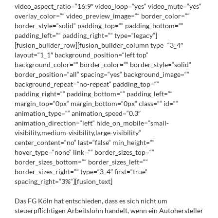
video_aspect_ratio=“16:9″ video_loop=“yes“ video_mute=“yes“
overlay_color=““ video_preview_image=““ border_color=““
border_style=“solid“ padding_top=““ padding_bottom=““
padding_left=““ padding_right=““ type=“legacy“]
[fusion_builder_row][fusion_builder_column type=“3_4″
layout=“1_1″ background_position=“left top“
background_color=““ border_color=““ border_style=“solid“
border_position=“all“ spacing=“yes“ background_image=““
background_repeat=“no-repeat“ padding_top=““
padding_right=““ padding_bottom=““ padding_left=““
margin_top=“0px“ margin_bottom=“0px“ class=““ id=““
animation_type=““ animation_speed=“0.3″
animation_direction=“left“ hide_on_mobile=“small-
visibility,medium-visibility,large-visibility“
center_content=“no“ last=“false“ min_height=““
hover_type=“none“ link=““ border_sizes_top=““
border_sizes_bottom=““ border_sizes_left=““
border_sizes_right=““ type=“3_4″ first=“true“
spacing_right=“3%“][fusion_text]
Das FG Köln hat entschieden, dass es sich nicht um
steuerpflichtigen Arbeitslohn handelt, wenn ein Autohersteller