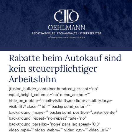
Zum
Inhalt
springen
Rabatte beim Autokauf sind
kein steuerpflichtiger
Arbeitslohn
[fusion_builder_container hundred_percent=“no“
equal_height_columns=“no“ menu_anchor=““
hide_on_mobile=“small-visibility,medium-visibility,large-
visibility“ class=““ id=““ background_color=““
background_image=““ background_position=“center center“
background_repeat=“no-repeat“ fade=“no“
background_parallax=“none“ parallax_speed=“0.3″
video_mp4=““ video_webm=““ video_ogv=““ video_url=““