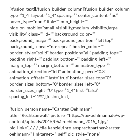
[/fusion_text][/fusion_builder_column][fusion_builder_column
type=“1_4″ layout=“1_4″ spacing=““ center_content=“no“
hover_type=“none“ link=““ min_height=““
hide_on_mobile=“small-visibility,medium-visibility,large-
visibility“ class=““ id=““ background_color=““
background_image=““ background_position=“left top“
background_repeat=“no-repeat“ border_color=““
border_style=“solid“ border_position=“all“ padding_top=““
padding_right=““ padding_bottom=““ padding_left=““
margin_top=““ margin_bottom=““ animation_type=““
animation_direction=“left“ animation_speed=“0.3″
animation_offset=““ last=“true“ border_sizes_top=“0″
border_sizes_bottom=“0″ border_sizes_left=“0″
border_sizes_right=“0″ type=“1_4″ first=“false“
spacing_left=“1%“][fusion_text]
[fusion_person name="Carsten Oehlmann"
title="Rechtsanwalt" picture="https://rae-oehlmann.de/wp-
content/uploads/2015/06/c-oehlmann_2015_1.jpg"
pic_link="../../../../die-kanzlei/ihre-ansprechpartner/carsten-
oehlmann/" linktarget="_self" pic_style="none"