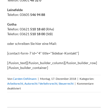
Telefon: 03601
48 32 0
Leinefelde
Telefon: 03605
546 94 88
Gotha
Telefon: 03621
510 18 60
(RAe)
Telefon: 03621
510 18 00
(StB)
oder schreiben Sie hier eine Mail:
[contact-form-7 id="4" title="Sidebar-Kontakt"]
[/fusion_text][/fusion_builder_column][/fusion_builder_row]
[/fusion_builder_container]
Von
Carsten Oehlmann
|
Montag, 17. Dezember 2018
|
Kategorien:
Arbeitsrecht
,
Autorecht / Verkehrsrecht
,
Steuerrecht
|
Kommentare
für
deaktiviert
Rabatte
beim
Autokauf
sind