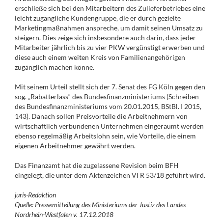
erschließe sich bei den Mitarbeitern des Zulieferbetriebes eine
leicht zugängliche Kundengruppe, die er durch gezielte
Marketingmaßnahmen anspreche, um damit seinen Umsatz zu
steigern. Dies zeige sich insbesondere auch darin, dass jeder
Mitarbeiter jährlich bis zu vier PKW vergünstigt erwerben und
diese auch einem weiten Kreis von Familienangehörigen
zugänglich machen könne.
Mit seinem Urteil stellt sich der 7. Senat des FG Köln gegen den
sog. „Rabatterlass“ des Bundesfinanzministeriums (Schreiben
des Bundesfinanzministeriums vom 20.01.2015, BStBl. I 2015,
143). Danach sollen Preisvorteile die Arbeitnehmern von
wirtschaftlich verbundenen Unternehmen eingeräumt werden
ebenso regelmäßig Arbeitslohn sein, wie Vorteile, die einem
eigenen Arbeitnehmer gewährt werden.
Das Finanzamt hat die zugelassene Revision beim BFH
eingelegt, die unter dem Aktenzeichen VI R 53/18 geführt wird.
juris-Redaktion
Quelle: Pressemitteilung des Ministeriums der Justiz des Landes
Nordrhein-Westfalen v. 17.12.2018