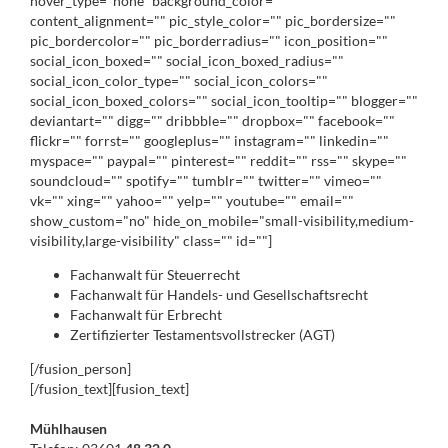
hover_type="none" background_color=""
content_alignment="" pic_style_color="" pic_bordersize=""
pic_bordercolor="" pic_borderradius="" icon_position=""
social_icon_boxed="" social_icon_boxed_radius=""
social_icon_color_type="" social_icon_colors=""
social_icon_boxed_colors="" social_icon_tooltip="" blogger=""
deviantart="" digg="" dribbble="" dropbox="" facebook=""
flickr="" forrst="" googleplus="" instagram="" linkedin=""
myspace="" paypal="" pinterest="" reddit="" rss="" skype=""
soundcloud="" spotify="" tumblr="" twitter="" vimeo=""
vk="" xing="" yahoo="" yelp="" youtube="" email=""
show_custom="no" hide_on_mobile="small-visibility,medium-
visibility,large-visibility" class="" id=""]
Fachanwalt für Steuerrecht
Fachanwalt für Handels- und Gesellschaftsrecht
Fachanwalt für Erbrecht
Zertifizierter Testamentsvollstrecker (AGT)
[/fusion_person]
[/fusion_text][fusion_text]
Mühlhausen