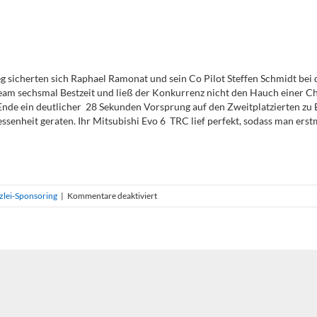
ieg sicherten sich Raphael Ramonat und sein Co Pilot Steffen Schmidt bei 
eam sechsmal Bestzeit und ließ der Konkurrenz nicht den Hauch einer 
nde ein deutlicher 28 Sekunden Vorsprung auf den Zweitplatzierten zu B
ssenheit geraten. Ihr Mitsubishi Evo 6 TRC lief perfekt, sodass man erst
für
zlei-Sponsoring
|
Kommentare deaktiviert
Fontane
Rallye
2013