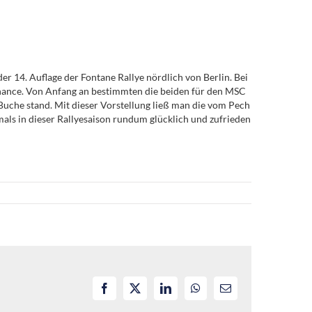
der 14. Auflage der Fontane Rallye nördlich von Berlin. Bei
Chance. Von Anfang an bestimmten die beiden für den MSC
uche stand. Mit dieser Vorstellung ließ man die vom Pech
mals in dieser Rallyesaison rundum glücklich und zufrieden
Facebook
X
LinkedIn
WhatsApp
E-
Mail