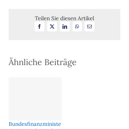
neh­
men
stei­
Teilen Sie diesen Artikel
gern
Facebook
X
LinkedIn
WhatsApp
E-
er­
Mail
neut
ih­
re
Ener­
gie­
Ähnliche Beiträge
ef­
fi­
zi­
enz
und
er­
hal­
ten
ei­
ne
Tei­
l­