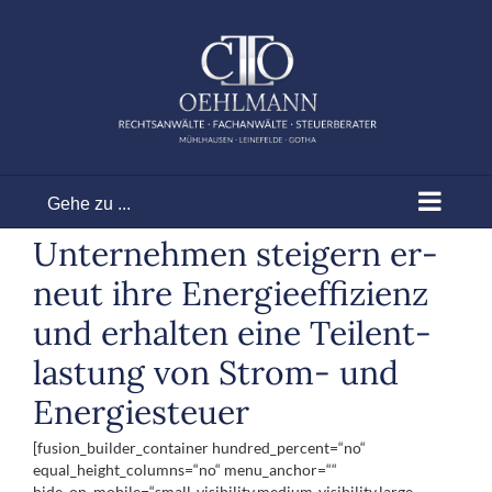
Zum
Inhalt
springen
Gehe zu ...
Un­ter­neh­men stei­gern er­
neut ih­re Ener­gie­ef­fi­zi­enz
und er­hal­ten ei­ne Tei­l­ent­
las­tung von Strom- und
Ener­gie­steu­er
[fusion_builder_container hundred_percent=“no“
equal_height_columns=“no“ menu_anchor=““
hide_on_mobile=“small-visibility,medium-visibility,large-