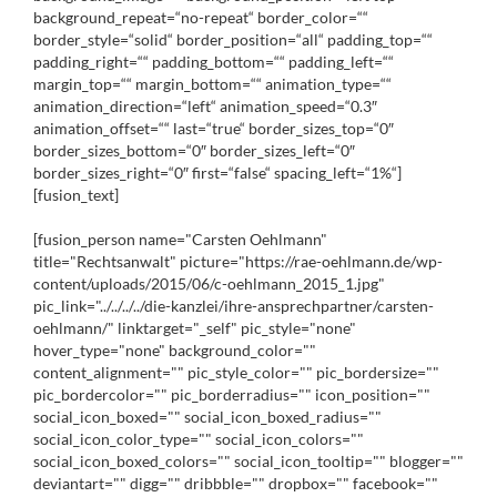
background_repeat=“no-repeat“ border_color=““
border_style=“solid“ border_position=“all“ padding_top=““
padding_right=““ padding_bottom=““ padding_left=““
margin_top=““ margin_bottom=““ animation_type=““
animation_direction=“left“ animation_speed=“0.3″
animation_offset=““ last=“true“ border_sizes_top=“0″
border_sizes_bottom=“0″ border_sizes_left=“0″
border_sizes_right=“0″ first=“false“ spacing_left=“1%“]
[fusion_text]
[fusion_person name="Carsten Oehlmann"
title="Rechtsanwalt" picture="https://rae-oehlmann.de/wp-
content/uploads/2015/06/c-oehlmann_2015_1.jpg"
pic_link="../../../../die-kanzlei/ihre-ansprechpartner/carsten-
oehlmann/" linktarget="_self" pic_style="none"
hover_type="none" background_color=""
content_alignment="" pic_style_color="" pic_bordersize=""
pic_bordercolor="" pic_borderradius="" icon_position=""
social_icon_boxed="" social_icon_boxed_radius=""
social_icon_color_type="" social_icon_colors=""
social_icon_boxed_colors="" social_icon_tooltip="" blogger=""
deviantart="" digg="" dribbble="" dropbox="" facebook=""