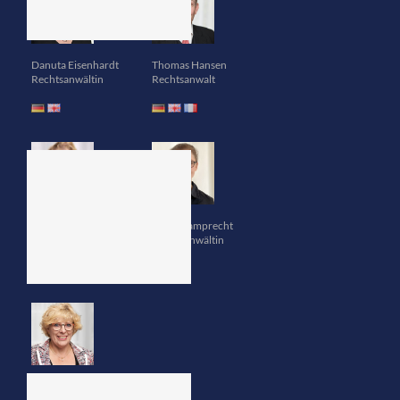
Danuta Eisenhardt
Thomas Hansen
Rechtsanwältin
Rechtsanwalt
Stefanie Schramm
Ulrike Lamprecht
Rechtsanwältin
Rechtsanwältin
Kati Rettelbusch
Steuerberaterin