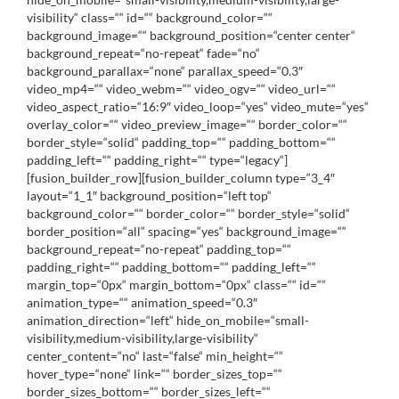
visibility“ class=““ id=““ background_color=““
background_image=““ background_position=“center center“
background_repeat=“no-repeat“ fade=“no“
background_parallax=“none“ parallax_speed=“0.3″
video_mp4=““ video_webm=““ video_ogv=““ video_url=““
video_aspect_ratio=“16:9″ video_loop=“yes“ video_mute=“yes“
overlay_color=““ video_preview_image=““ border_color=““
border_style=“solid“ padding_top=““ padding_bottom=““
padding_left=““ padding_right=““ type=“legacy“]
[fusion_builder_row][fusion_builder_column type=“3_4″
layout=“1_1″ background_position=“left top“
background_color=““ border_color=““ border_style=“solid“
border_position=“all“ spacing=“yes“ background_image=““
background_repeat=“no-repeat“ padding_top=““
padding_right=““ padding_bottom=““ padding_left=““
margin_top=“0px“ margin_bottom=“0px“ class=““ id=““
animation_type=““ animation_speed=“0.3″
animation_direction=“left“ hide_on_mobile=“small-
visibility,medium-visibility,large-visibility“
center_content=“no“ last=“false“ min_height=““
hover_type=“none“ link=““ border_sizes_top=““
border_sizes_bottom=““ border_sizes_left=““