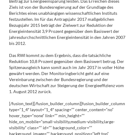
Beitrag zur Energieeinsparung leisten. Das Erreichen dieses
Ziels ist von der Bundesregierung auf der Grundlage des
Berichtes eines unabhängigen wissenschaftlichen Instituts
festzustellen. Im für das Antragsjahr 2017 maßgeblichen
Bezugsjahr 2015 beträgt der Zielwert zur Reduktion der
Energieintensität 3,9 Prozent gegenüber dem Basiswert der
jahresdurchschnittlichen Energieintensität in den Jahren 2007
bis 2012.
Das RWI kommt zu dem Ergebnis, dass die tatsächliche
Reduktion 10,8 Prozent gegenüber dem Basiswert betrug. Der
Spitzenausgleich kann somit auch im Jahr 2017 in voller Höhe
gewährt werden. Der Monitoringbericht geht auf eine
Vereinbarung zwischen der Bundesregierung und der
deutschen Wirtschaft zur Steigerung der Energieeffizienz vom
1. August 2012 zurück.
[/fusion_text][/fusion_builder_column][fusion_builder_column
type=“1_4″ layout=“1_4″ spacing=““ center_content=“no“
hover_type=“none“ link=““ min_height=““
hide_on_mobile=“small-visibility,medium-visibility,large-
visibility“ class=““ id=““ background_color=““
background_image=““ background_position=“left top“