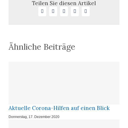
unmittelbare
Teilen Sie diesen Artikel
Anwendung
Facebook
X
LinkedIn
WhatsApp
E-
europarechtlicher
Mail
Regelung
Ähnliche Beiträge
Aktuelle Corona-Hilfen auf einen Blick
Donnerstag, 17. Dezember 2020