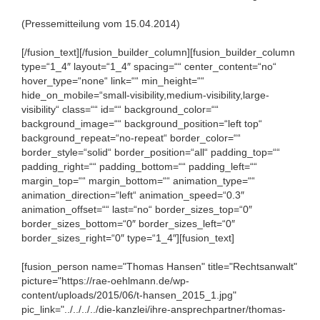
(Pressemitteilung vom 15.04.2014)
[/fusion_text][/fusion_builder_column][fusion_builder_column
type=“1_4″ layout=“1_4″ spacing=““ center_content=“no“
hover_type=“none“ link=““ min_height=““
hide_on_mobile=“small-visibility,medium-visibility,large-
visibility“ class=““ id=““ background_color=““
background_image=““ background_position=“left top“
background_repeat=“no-repeat“ border_color=““
border_style=“solid“ border_position=“all“ padding_top=““
padding_right=““ padding_bottom=““ padding_left=““
margin_top=““ margin_bottom=““ animation_type=““
animation_direction=“left“ animation_speed=“0.3″
animation_offset=““ last=“no“ border_sizes_top=“0″
border_sizes_bottom=“0″ border_sizes_left=“0″
border_sizes_right=“0″ type=“1_4″][fusion_text]
[fusion_person name="Thomas Hansen" title="Rechtsanwalt"
picture="https://rae-oehlmann.de/wp-
content/uploads/2015/06/t-hansen_2015_1.jpg"
pic_link="../../../../die-kanzlei/ihre-ansprechpartner/thomas-