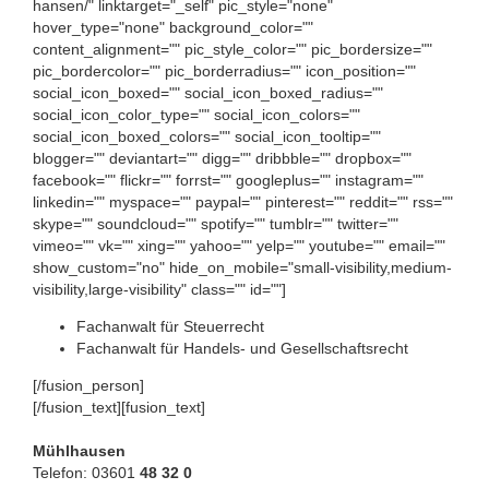
hansen/" linktarget="_self" pic_style="none"
hover_type="none" background_color=""
content_alignment="" pic_style_color="" pic_bordersize=""
pic_bordercolor="" pic_borderradius="" icon_position=""
social_icon_boxed="" social_icon_boxed_radius=""
social_icon_color_type="" social_icon_colors=""
social_icon_boxed_colors="" social_icon_tooltip=""
blogger="" deviantart="" digg="" dribbble="" dropbox=""
facebook="" flickr="" forrst="" googleplus="" instagram=""
linkedin="" myspace="" paypal="" pinterest="" reddit="" rss=""
skype="" soundcloud="" spotify="" tumblr="" twitter=""
vimeo="" vk="" xing="" yahoo="" yelp="" youtube="" email=""
show_custom="no" hide_on_mobile="small-visibility,medium-
visibility,large-visibility" class="" id=""]
Fachanwalt für Steuerrecht
Fachanwalt für Handels- und Gesellschaftsrecht
[/fusion_person]
[/fusion_text][fusion_text]
Mühlhausen
Telefon: 03601
48 32 0