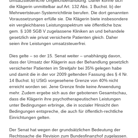
umsatzsteuerliche Ungleichbehandlung. Daher könne sich
die Klägerin unmittelbar auf Art. 132 Abs. 1 Buchst. b) der
Mehrwertsteuer-Systemrichtlinie berufen. Die dort genannten
Voraussetzungen erfülle sie. Die Klägerin biete insbesondere
ein vergleichbares Leistungsspektrum wie öffentliche bzw.
gem. § 108 SGB V zugelassene Kliniken an und behandele
gesetzlich wie privat versicherte Patienten gleich. Daher
seien ihre Leistungen umsatzsteuerfrei.
Dies gelte – so der 15. Senat weiter – unabhängig davon,
dass der Umsatz der Klägerin aus der Behandlung gesetzlich
versicherter Patienten im Streitjahr bei 35% gelegen habe
und damit die in der vor 2009 geltenden Fassung des § 4 Nr.
14 Buchst. b) UStG vorgesehene Grenze von 40% nicht
erreicht worden sei. Jene Grenze finde keine Anwendung
mehr. Zudem ergebe sich aus der gebotenen Gesamtschau,
dass die Klägerin ihre psychotherapeutischen Leistungen
unter Bedingungen erbringe, die in sozialer Hinsicht den
Bedingungen entspreche, die auch für öffentlich-rechtliche
Einrichtungen gelten.
Der Senat hat wegen der grundsätzlichen Bedeutung der
Rechtssache die Revision zum Bundesfinanzhof zugelassen.