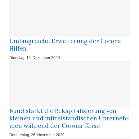
Um­fang­rei­che Er­wei­te­rung der Co­ro­na-
Hil­fen
Dienstag, 15. Dezember 2020
Bund stärkt die Re­ka­pi­ta­li­sie­rung von
klei­nen und mit­tel­stän­di­schen Un­ter­neh­
men wäh­rend der Co­ro­na-Kri­se
Donnerstag, 26. November 2020