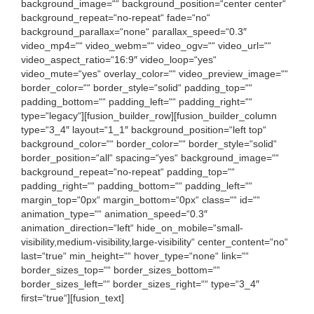
background_image=““ background_position=“center center“
background_repeat=“no-repeat“ fade=“no“
background_parallax=“none“ parallax_speed=“0.3″
video_mp4=““ video_webm=““ video_ogv=““ video_url=““
video_aspect_ratio=“16:9″ video_loop=“yes“
video_mute=“yes“ overlay_color=““ video_preview_image=““
border_color=““ border_style=“solid“ padding_top=““
padding_bottom=““ padding_left=““ padding_right=““
type=“legacy“][fusion_builder_row][fusion_builder_column
type=“3_4″ layout=“1_1″ background_position=“left top“
background_color=““ border_color=““ border_style=“solid“
border_position=“all“ spacing=“yes“ background_image=““
background_repeat=“no-repeat“ padding_top=““
padding_right=““ padding_bottom=““ padding_left=““
margin_top=“0px“ margin_bottom=“0px“ class=““ id=““
animation_type=““ animation_speed=“0.3″
animation_direction=“left“ hide_on_mobile=“small-
visibility,medium-visibility,large-visibility“ center_content=“no“
last=“true“ min_height=““ hover_type=“none“ link=““
border_sizes_top=““ border_sizes_bottom=““
border_sizes_left=““ border_sizes_right=““ type=“3_4″
first=“true“][fusion_text]