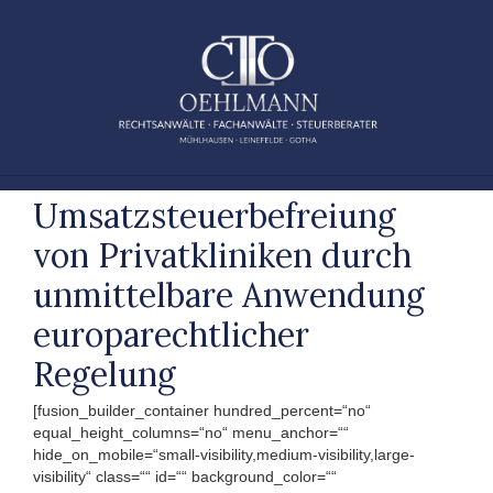
Zum
Inhalt
springen
Umsatzsteuerbefreiung
von Privatkliniken durch
unmittelbare Anwendung
europarechtlicher
Regelung
[fusion_builder_container hundred_percent=“no“
equal_height_columns=“no“ menu_anchor=““
hide_on_mobile=“small-visibility,medium-visibility,large-
visibility“ class=““ id=““ background_color=““