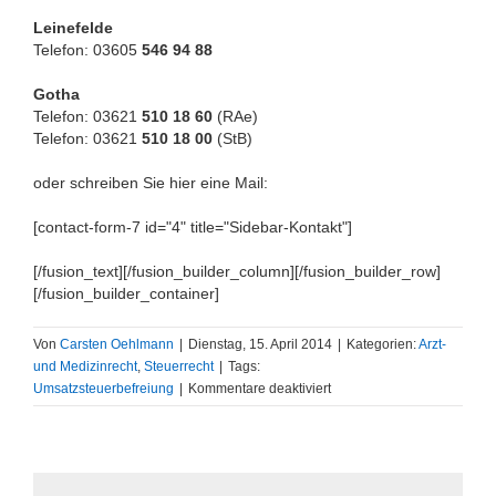
Leinefelde
Telefon: 03605
546 94 88
Gotha
Telefon: 03621
510 18 60
(RAe)
Telefon: 03621
510 18 00
(StB)
oder schreiben Sie hier eine Mail:
[contact-form-7 id="4" title="Sidebar-Kontakt"]
[/fusion_text][/fusion_builder_column][/fusion_builder_row]
[/fusion_builder_container]
Von
Carsten Oehlmann
|
Dienstag, 15. April 2014
|
Kategorien:
Arzt-
und Medizinrecht
,
Steuerrecht
|
Tags:
für
Umsatzsteuerbefreiung
|
Kommentare deaktiviert
Umsatzsteuerbefreiung
von
Privatkliniken
durch