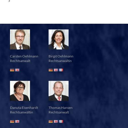
Carsten Oehlmann
Birgit Oehlmann
Rechtsanwalt
Rechtsanwältin
Danuta Eisenhardt
Thomas Hansen
Rechtsanwältin
Rechtsanwalt