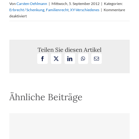
Von
Carsten Oehlmann
|
Mittwoch, 5. September 2012
|
Kategorien:
Erbrecht / Schenkung
,
Familienrecht
,
XY-Verschiedenes
|
Kommentare
für
deaktiviert
Sport-
Cabrio
mit
Schleife
–
Teilen Sie diesen Artikel
geschenkt
Facebook
X
LinkedIn
WhatsApp
E-
ist
Mail
nicht
gleich
geschenkt
Ähnliche Beiträge