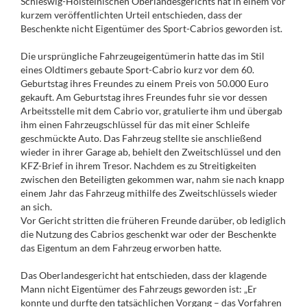
Schleswig-Holsteinischen Oberlandesgerichts hat in einem vor
kurzem veröffentlichten Urteil entschieden, dass der
Beschenkte nicht Eigentümer des Sport-Cabrios geworden ist.
Die ursprüngliche Fahrzeugeigentümerin hatte das im Stil
eines Oldtimers gebaute Sport-Cabrio kurz vor dem 60.
Geburtstag ihres Freundes zu einem Preis von 50.000 Euro
gekauft. Am Geburtstag ihres Freundes fuhr sie vor dessen
Arbeitsstelle mit dem Cabrio vor, gratulierte ihm und übergab
ihm einen Fahrzeugschlüssel für das mit einer Schleife
geschmückte Auto. Das Fahrzeug stellte sie anschließend
wieder in ihrer Garage ab, behielt den Zweitschlüssel und den
KFZ-Brief in ihrem Tresor. Nachdem es zu Streitigkeiten
zwischen den Beteiligten gekommen war, nahm sie nach knapp
einem Jahr das Fahrzeug mithilfe des Zweitschlüssels wieder
an sich.
Vor Gericht stritten die früheren Freunde darüber, ob lediglich
die Nutzung des Cabrios geschenkt war oder der Beschenkte
das Eigentum an dem Fahrzeug erworben hatte.
Das Oberlandesgericht hat entschieden, dass der klagende
Mann nicht Eigentümer des Fahrzeugs geworden ist: „Er
konnte und durfte den tatsächlichen Vorgang – das Vorfahren